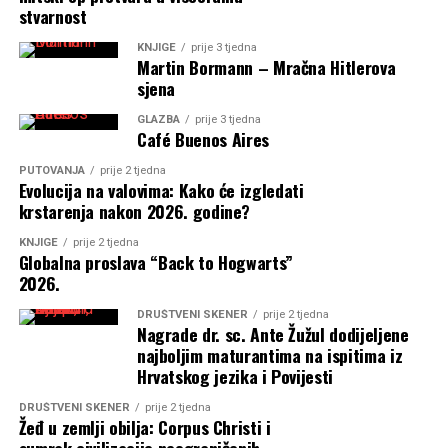
stvarnost
KNJIGE
prije 3 tjedna
Martin Bormann – Mračna Hitlerova
sjena
GLAZBA
prije 3 tjedna
Café Buenos Aires
PUTOVANJA
prije 2 tjedna
Evolucija na valovima: Kako će izgledati
krstarenja nakon 2026. godine?
KNJIGE
prije 2 tjedna
Globalna proslava “Back to Hogwarts”
2026.
DRUŠTVENI SKENER
prije 2 tjedna
Nagrade dr. sc. Ante Žužul dodijeljene
najboljim maturantima na ispitima iz
Hrvatskog jezika i Povijesti
DRUŠTVENI SKENER
prije 2 tjedna
Žeđ u zemlji obilja: Corpus Christi i