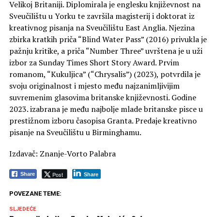
Velikoj Britaniji. Diplomirala je englesku književnost na
Sveučilištu u Yorku te završila magisterij i doktorat iz
kreativnog pisanja na Sveučilištu East Anglia. Njezina
zbirka kratkih priča “Blind Water Pass” (2016) privukla je
pažnju kritike, a priča “Number Three” uvrštena je u uži
izbor za Sunday Times Short Story Award. Prvim
romanom, “Kukuljica” (“Chrysalis”) (2023), potvrdila je
svoju originalnost i mjesto među najzanimljivijim
suvremenim glasovima britanske književnosti. Godine
2023. izabrana je među najbolje mlade britanske pisce u
prestižnom izboru časopisa Granta. Predaje kreativno
pisanje na Sveučilištu u Birminghamu.
Izdavač: Znanje-Vorto Palabra
Post
Share
Share
POVEZANE TEME:
SLJEDEĆE