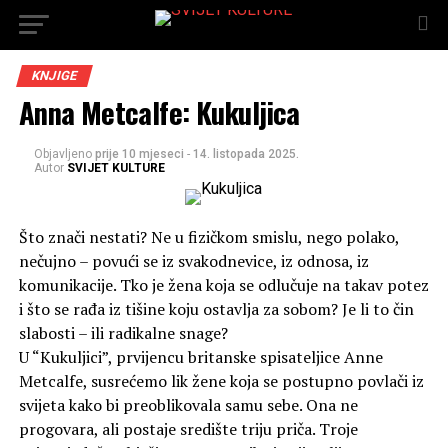
KNJIGE
Anna Metcalfe: Kukuljica
Objavljeno
prije 10 mjeseci
-
14. listopada 2025.
Autor
SVIJET KULTURE
Što znači nestati? Ne u fizičkom smislu, nego polako,
nečujno – povući se iz svakodnevice, iz odnosa, iz
komunikacije. Tko je žena koja se odlučuje na takav potez
i što se rađa iz tišine koju ostavlja za sobom? Je li to čin
slabosti – ili radikalne snage?
U “Kukuljici”, prvijencu britanske spisateljice Anne
Metcalfe, susrećemo lik žene koja se postupno povlači iz
svijeta kako bi preoblikovala samu sebe. Ona ne
progovara, ali postaje središte triju priča. Troje