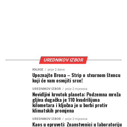
UREDNIKOV IZBOR
KNJIGE
prije 2 dana
Upoznajte Brona – Strip o stvarnom štencu
koji će vam osvojiti srce!
UREDNIKOV IZBOR
prije 2 mjeseca
Nevidljivi krvotok planeta: Podzemna mreža
gljiva dugačka je 110 kvadrilijuna
kilometara i ključna je u borbi protiv
klimatskih promjena
UREDNIKOV IZBOR
prije 2 mjeseca
Kaos u epruveti: Znanstvenici u laboratoriju