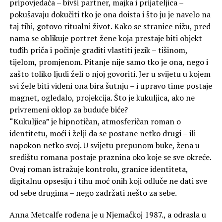
pripovjedača – bivši partner, majka i prijateljica –
pokušavaju dokučiti tko je ona doista i što ju je navelo na
taj tihi, gotovo ritualni život. Kako se stranice nižu, pred
nama se oblikuje portret žene koja prestaje biti objekt
tuđih priča i počinje graditi vlastiti jezik – tišinom,
tijelom, promjenom. Pitanje nije samo tko je ona, nego i
zašto toliko ljudi želi o njoj govoriti. Jer u svijetu u kojem
svi žele biti viđeni ona bira šutnju – i upravo time postaje
magnet, ogledalo, projekcija. Što je kukuljica, ako ne
privremeni oklop za buduće biće?
“Kukuljica” je hipnotičan, atmosferičan roman o
identitetu, moći i želji da se postane netko drugi – ili
napokon netko svoj. U svijetu prepunom buke, žena u
središtu romana postaje praznina oko koje se sve okreće.
Ovaj roman istražuje kontrolu, granice identiteta,
digitalnu opsesiju i tihu moć onih koji odluče ne dati sve
od sebe drugima – nego zadržati nešto za sebe.
Anna Metcalfe rođena je u Njemačkoj 1987., a odrasla u