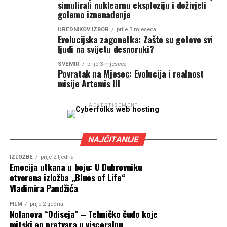
simulirali nuklearnu eksploziju i doživjeli
golemo iznenađenje
UREDNIKOV IZBOR
prije 3 mjeseca
Evolucijska zagonetka: Zašto su gotovo svi
ljudi na svijetu desnoruki?
SVEMIR
prije 3 mjeseca
Povratak na Mjesec: Evolucija i realnost
misije Artemis III
ADVERTISEMENT
NAJČITANIJE
IZLOŽBE
prije 2 tjedna
Emocija utkana u boju: U Dubrovniku
otvorena izložba „Blues of Life“
Vladimira Pandžića
FILM
prije 2 tjedna
Nolanova “Odiseja” – Tehničko čudo koje
mitski ep pretvara u visceralnu