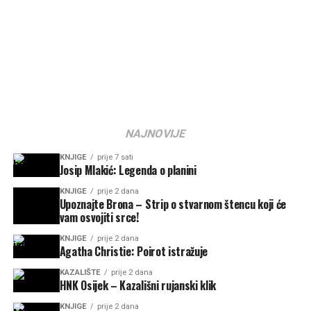
NAJNOVIJE
KNJIGE
prije 7 sati
Josip Mlakić: Legenda o planini
KNJIGE
prije 2 dana
Upoznajte Brona – Strip o stvarnom štencu koji će
vam osvojiti srce!
KNJIGE
prije 2 dana
Agatha Christie: Poirot istražuje
KAZALIŠTE
prije 2 dana
HNK Osijek – Kazališni rujanski klik
KNJIGE
prije 2 dana