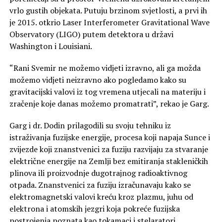
vrlo gustih objekata. Putuju brzinom svjetlosti, a prvi ih
je 2015. otkrio Laser Interferometer Gravitational Wave
Observatory (LIGO) putem detektora u državi
Washington i Louisiani.
“Rani Svemir ne možemo vidjeti izravno, ali ga možda
možemo vidjeti neizravno ako pogledamo kako su
gravitacijski valovi iz tog vremena utjecali na materiju i
zračenje koje danas možemo promatrati”, rekao je Garg.
Garg i dr. Dodin prilagodili su svoju tehniku ​​iz
istraživanja fuzijske energije, procesa koji napaja Sunce i
zvijezde koji znanstvenici za fuziju razvijaju za stvaranje
električne energije na Zemlji bez emitiranja stakleničkih
plinova ili proizvodnje dugotrajnog radioaktivnog
otpada. Znanstvenici za fuziju izračunavaju kako se
elektromagnetski valovi kreću kroz plazmu, juhu od
elektrona i atomskih jezgri koja pokreće fuzijska
postrojenja poznata kao tokamaci i stelaratori.