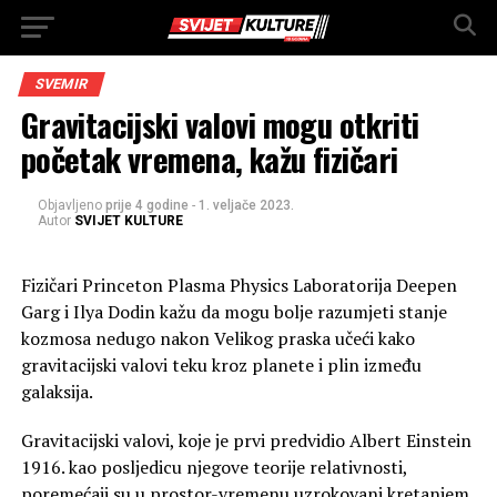
SVEMIR
Gravitacijski valovi mogu otkriti
početak vremena, kažu fizičari
Objavljeno
prije 4 godine
-
1. veljače 2023.
Autor
SVIJET KULTURE
Fizičari Princeton Plasma Physics Laboratorija Deepen
Garg i Ilya Dodin kažu da mogu bolje razumjeti stanje
kozmosa nedugo nakon Velikog praska učeći kako
gravitacijski valovi teku kroz planete i plin između
galaksija.
Gravitacijski valovi, koje je prvi predvidio Albert Einstein
1916. kao posljedicu njegove teorije relativnosti,
poremećaji su u prostor-vremenu uzrokovani kretanjem