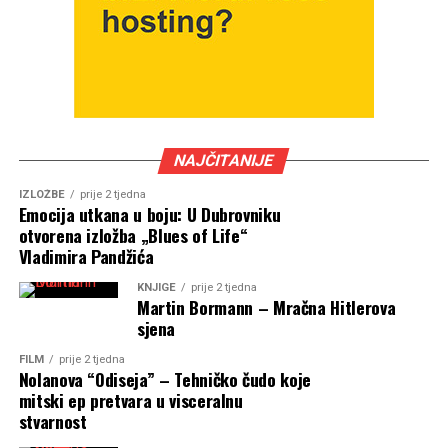
NAJČITANIJE
IZLOŽBE
prije 2 tjedna
Emocija utkana u boju: U Dubrovniku
otvorena izložba „Blues of Life“
Vladimira Pandžića
KNJIGE
prije 2 tjedna
Martin Bormann – Mračna Hitlerova
sjena
FILM
prije 2 tjedna
Nolanova “Odiseja” – Tehničko čudo koje
mitski ep pretvara u visceralnu
stvarnost