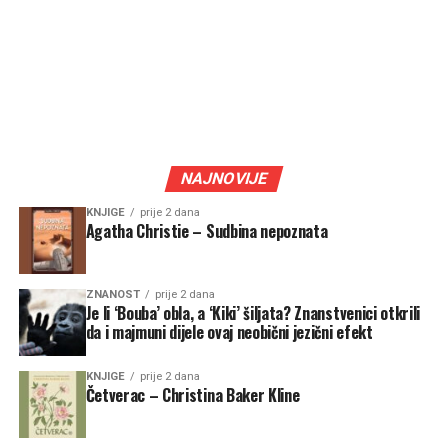
NAJNOVIJE
KNJIGE
prije 2 dana
Agatha Christie – Sudbina nepoznata
ZNANOST
prije 2 dana
Je li ‘Bouba’ obla, a ‘Kiki’ šiljata? Znanstvenici otkrili
da i majmuni dijele ovaj neobični jezični efekt
KNJIGE
prije 2 dana
Četverac – Christina Baker Kline