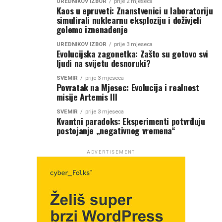
UREDNIKOV IZBOR
prije 2 mjeseca
Kaos u epruveti: Znanstvenici u laboratoriju
simulirali nuklearnu eksploziju i doživjeli
golemo iznenađenje
UREDNIKOV IZBOR
prije 3 mjeseca
Evolucijska zagonetka: Zašto su gotovo svi
ljudi na svijetu desnoruki?
SVEMIR
prije 3 mjeseca
Povratak na Mjesec: Evolucija i realnost
misije Artemis III
SVEMIR
prije 3 mjeseca
Kvantni paradoks: Eksperimenti potvrđuju
postojanje „negativnog vremena“
ADVERTISEMENT