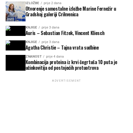
IZLOŽBE
prije 2 dana
Otvorenje samostalne izložbe Marine Fernežir u
Gradskoj galeriji Crikvenica
KNJIGE
prije 3 dana
Auris – Sebastian Fitzek, Vincent Kliesch
KNJIGE
prije 3 dana
Agatha Christie – Tajna vrata sudbine
ZNANOST
prije 4 dana
Kombinacija proteina iz krvi čegrtuša 10 puta je
učinkovitija od postojećih protuotrova
ADVERTISEMENT