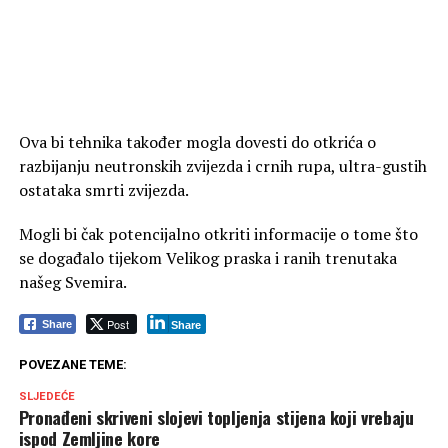
Ova bi tehnika također mogla dovesti do otkrića o
razbijanju neutronskih zvijezda i crnih rupa, ultra-gustih
ostataka smrti zvijezda.
Mogli bi čak potencijalno otkriti informacije o tome što
se događalo tijekom Velikog praska i ranih trenutaka
našeg Svemira.
Post
Share
Share
POVEZANE TEME:
SLJEDEĆE
Pronađeni skriveni slojevi topljenja stijena koji vrebaju
ispod Zemljine kore