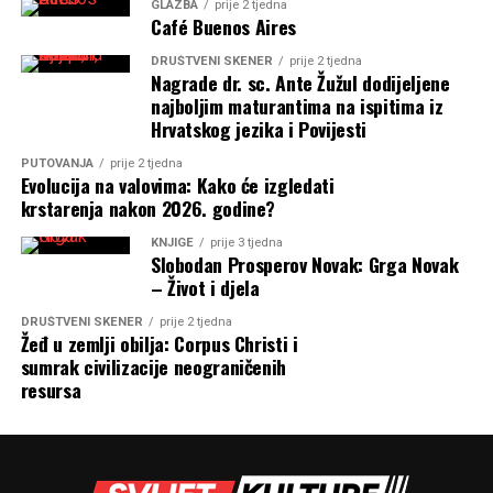
GLAZBA
prije 2 tjedna
Café Buenos Aires
DRUŠTVENI SKENER
prije 2 tjedna
Nagrade dr. sc. Ante Žužul dodijeljene
najboljim maturantima na ispitima iz
Hrvatskog jezika i Povijesti
PUTOVANJA
prije 2 tjedna
Evolucija na valovima: Kako će izgledati
krstarenja nakon 2026. godine?
KNJIGE
prije 3 tjedna
Slobodan Prosperov Novak: Grga Novak
– Život i djela
DRUŠTVENI SKENER
prije 2 tjedna
Žeđ u zemlji obilja: Corpus Christi i
sumrak civilizacije neograničenih
resursa