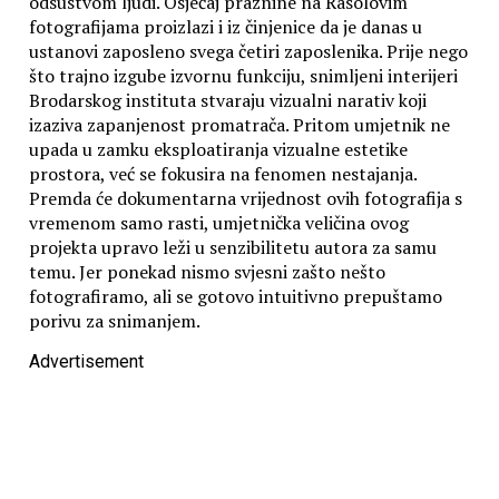
odsustvom ljudi. Osjećaj praznine na Rasolovim
fotografijama proizlazi i iz činjenice da je danas u
ustanovi zaposleno svega četiri zaposlenika. Prije nego
što trajno izgube izvornu funkciju, snimljeni interijeri
Brodarskog instituta stvaraju vizualni narativ koji
izaziva zapanjenost promatrača. Pritom umjetnik ne
upada u zamku eksploatiranja vizualne estetike
prostora, već se fokusira na fenomen nestajanja.
Premda će dokumentarna vrijednost ovih fotografija s
vremenom samo rasti, umjetnička veličina ovog
projekta upravo leži u senzibilitetu autora za samu
temu. Jer ponekad nismo svjesni zašto nešto
fotografiramo, ali se gotovo intuitivno prepuštamo
porivu za snimanjem.
Advertisement