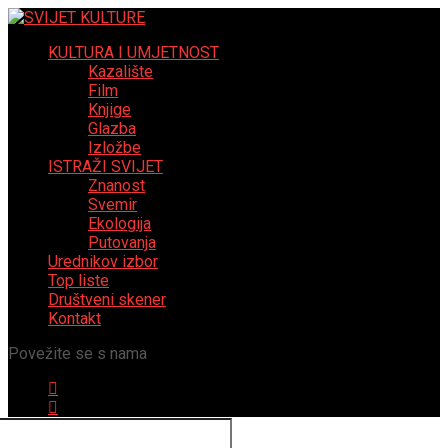
KULTURA I UMJETNOST
Kazalište
Film
Knjige
Glazba
Izložbe
ISTRAŽI SVIJET
Znanost
Svemir
Ekologija
Putovanja
Urednikov izbor
Top liste
Društveni skener
Kontakt
Povežite se s nama