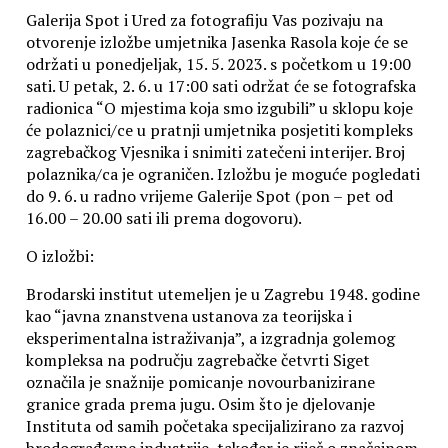
Galerija Spot i Ured za fotografiju Vas pozivaju na
otvorenje izložbe umjetnika Jasenka Rasola koje će se
održati u ponedjeljak, 15. 5. 2023. s početkom u 19:00
sati. U petak, 2. 6. u 17:00 sati održat će se fotografska
radionica “O mjestima koja smo izgubili” u sklopu koje
će polaznici/ce u pratnji umjetnika posjetiti kompleks
zagrebačkog Vjesnika i snimiti zatečeni interijer. Broj
polaznika/ca je ograničen. Izložbu je moguće pogledati
do 9. 6. u radno vrijeme Galerije Spot (pon – pet od
16.00 – 20.00 sati ili prema dogovoru).
O izložbi:
Brodarski institut utemeljen je u Zagrebu 1948. godine
kao “javna znanstvena ustanova za teorijska i
eksperimentalna istraživanja”, a izgradnja golemog
kompleksa na području zagrebačke četvrti Siget
označila je snažnije pomicanje novourbanizirane
granice grada prema jugu. Osim što je djelovanje
Instituta od samih početaka specijalizirano za razvoj
brodograđevne industrije, također je riječ o značajnom