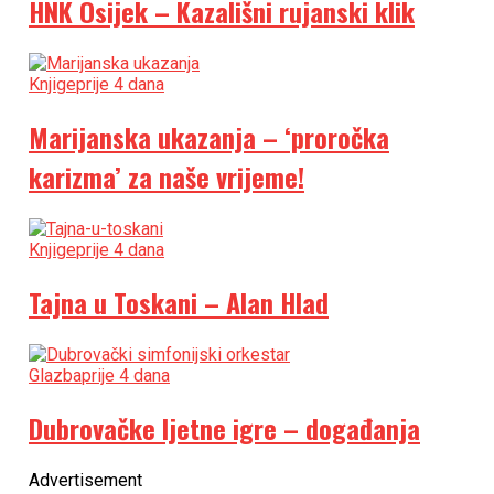
HNK Osijek – Kazališni rujanski klik
Knjige
prije 4 dana
Marijanska ukazanja – ‘proročka
karizma’ za naše vrijeme!
Knjige
prije 4 dana
Tajna u Toskani – Alan Hlad
Glazba
prije 4 dana
Dubrovačke ljetne igre – događanja
Advertisement