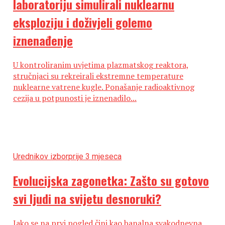
laboratoriju simulirali nuklearnu
eksploziju i doživjeli golemo
iznenađenje
U kontroliranim uvjetima plazmatskog reaktora,
stručnjaci su rekreirali ekstremne temperature
nuklearne vatrene kugle. Ponašanje radioaktivnog
cezija u potpunosti je iznenadilo...
Urednikov izbor
prije 3 mjeseca
Evolucijska zagonetka: Zašto su gotovo
svi ljudi na svijetu desnoruki?
Iako se na prvi pogled čini kao banalna svakodnevna