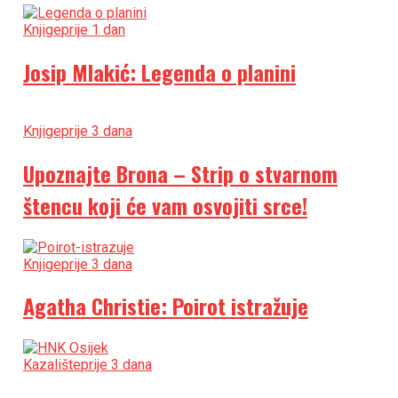
Knjige
prije 1 dan
Josip Mlakić: Legenda o planini
Knjige
prije 3 dana
Upoznajte Brona – Strip o stvarnom
štencu koji će vam osvojiti srce!
Knjige
prije 3 dana
Agatha Christie: Poirot istražuje
Kazalište
prije 3 dana