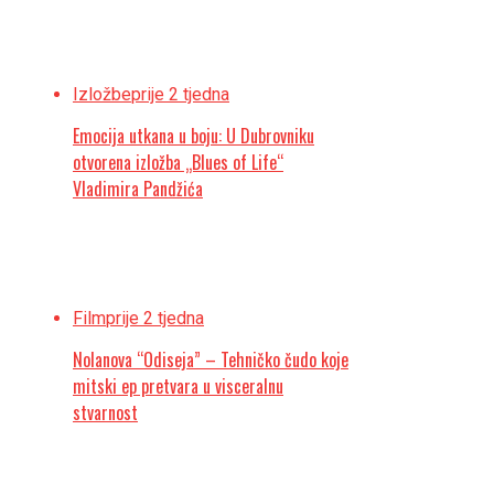
Izložbe
prije 2 tjedna
Emocija utkana u boju: U Dubrovniku
otvorena izložba „Blues of Life“
Vladimira Pandžića
Film
prije 2 tjedna
Nolanova “Odiseja” – Tehničko čudo koje
mitski ep pretvara u visceralnu
stvarnost