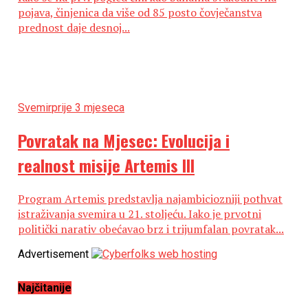
pojava, činjenica da više od 85 posto čovječanstva
prednost daje desnoj...
Svemir
prije 3 mjeseca
Povratak na Mjesec: Evolucija i
realnost misije Artemis III
Program Artemis predstavlja najambiciozniji pothvat
istraživanja svemira u 21. stoljeću. Iako je prvotni
politički narativ obećavao brz i trijumfalan povratak...
Advertisement
Najčitanije