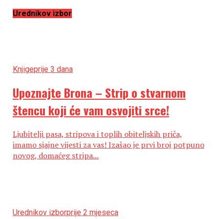
Urednikov izbor
Knjige
prije 3 dana
Upoznajte Brona – Strip o stvarnom
štencu koji će vam osvojiti srce!
Ljubitelji pasa, stripova i toplih obiteljskih priča,
imamo sjajne vijesti za vas! Izašao je prvi broj potpuno
novog, domaćeg stripa...
Urednikov izbor
prije 2 mjeseca