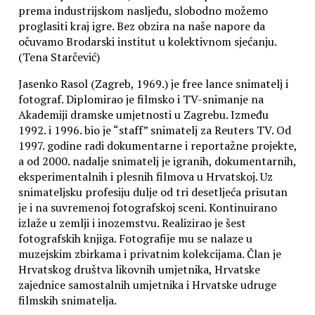
prema industrijskom nasljeđu, slobodno možemo
proglasiti kraj igre. Bez obzira na naše napore da
očuvamo Brodarski institut u kolektivnom sjećanju.
(Tena Starčević)
Jasenko Rasol (Zagreb, 1969.) je free lance snimatelj i
fotograf. Diplomirao je filmsko i TV-snimanje na
Akademiji dramske umjetnosti u Zagrebu. Između
1992. i 1996. bio je “staff” snimatelj za Reuters TV. Od
1997. godine radi dokumentarne i reportažne projekte,
a od 2000. nadalje snimatelj je igranih, dokumentarnih,
eksperimentalnih i plesnih filmova u Hrvatskoj. Uz
snimateljsku profesiju dulje od tri desetljeća prisutan
je i na suvremenoj fotografskoj sceni. Kontinuirano
izlaže u zemlji i inozemstvu. Realizirao je šest
fotografskih knjiga. Fotografije mu se nalaze u
muzejskim zbirkama i privatnim kolekcijama. Član je
Hrvatskog društva likovnih umjetnika, Hrvatske
zajednice samostalnih umjetnika i Hrvatske udruge
filmskih snimatelja.