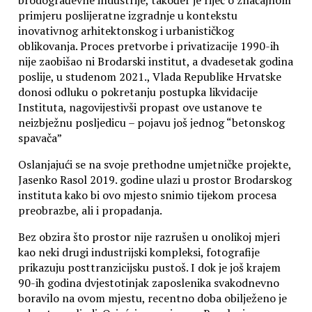
primjeru poslijeratne izgradnje u kontekstu
inovativnog arhitektonskog i urbanističkog
oblikovanja. Proces pretvorbe i privatizacije 1990-ih
nije zaobišao ni Brodarski institut, a dvadesetak godina
poslije, u studenom 2021., Vlada Republike Hrvatske
donosi odluku o pokretanju postupka likvidacije
Instituta, nagovijestivši propast ove ustanove te
neizbježnu posljedicu – pojavu još jednog “betonskog
spavača”
Oslanjajući se na svoje prethodne umjetničke projekte,
Jasenko Rasol 2019. godine ulazi u prostor Brodarskog
instituta kako bi ovo mjesto snimio tijekom procesa
preobrazbe, ali i propadanja.
Bez obzira što prostor nije razrušen u onolikoj mjeri
kao neki drugi industrijski kompleksi, fotografije
prikazuju posttranzicijsku pustoš. I dok je još krajem
90-ih godina dvjestotinjak zaposlenika svakodnevno
boravilo na ovom mjestu, recentno doba obilježeno je