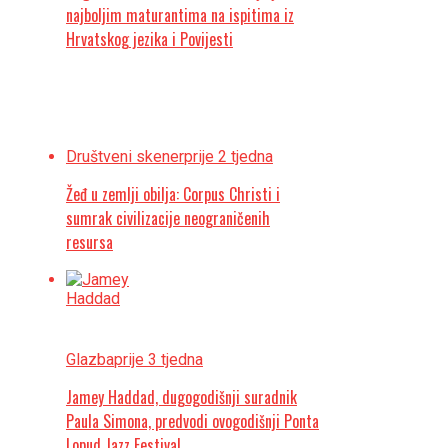
najboljim maturantima na ispitima iz
Hrvatskog jezika i Povijesti
Društveni skener
prije 2 tjedna
Žeđ u zemlji obilja: Corpus Christi i
sumrak civilizacije neograničenih
resursa
Glazba
prije 3 tjedna
Jamey Haddad, dugogodišnji suradnik
Paula Simona, predvodi ovogodišnji Ponta
Lopud Jazz Festival