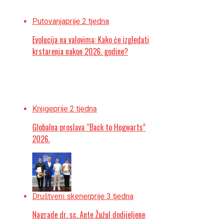
Putovanja
prije 2 tjedna
Evolucija na valovima: Kako će izgledati
krstarenja nakon 2026. godine?
Knjige
prije 2 tjedna
Globalna proslava “Back to Hogwarts”
2026.
Društveni skener
prije 3 tjedna
Nagrade dr. sc. Ante Žužul dodijeljene