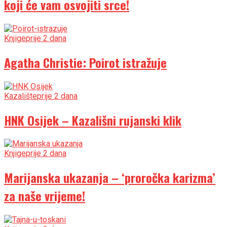
koji će vam osvojiti srce!
Knjige
prije 2 dana
Agatha Christie: Poirot istražuje
Kazalište
prije 2 dana
HNK Osijek – Kazališni rujanski klik
Knjige
prije 2 dana
Marijanska ukazanja – ‘proročka karizma’
za naše vrijeme!