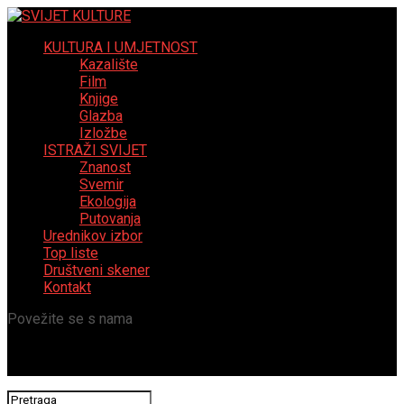
KULTURA I UMJETNOST
Kazalište
Film
Knjige
Glazba
Izložbe
ISTRAŽI SVIJET
Znanost
Svemir
Ekologija
Putovanja
Urednikov izbor
Top liste
Društveni skener
Kontakt
Povežite se s nama