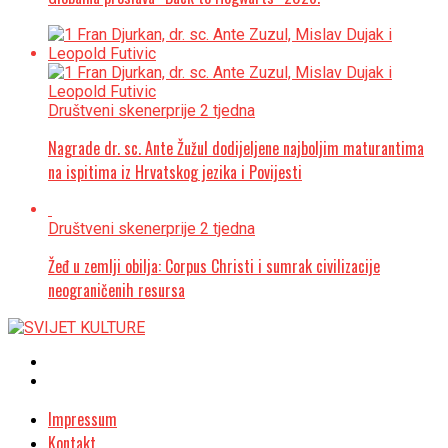
Društveni skener
prije 2 tjedna
Nagrade dr. sc. Ante Žužul dodijeljene najboljim maturantima
na ispitima iz Hrvatskog jezika i Povijesti
Društveni skener
prije 2 tjedna
Žeđ u zemlji obilja: Corpus Christi i sumrak civilizacije
neograničenih resursa
Impressum
Kontakt