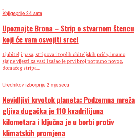
Knjige
prije 24 sata
Upoznajte Brona – Strip o stvarnom štencu
koji će vam osvojiti srce!
Ljubitelji pasa, stripova i toplih obiteljskih priča, imamo
sjajne vijesti za vas! Izašao je prvi broj potpuno novog,
domaćeg stripa...
Urednikov izbor
prije 2 mjeseca
Nevidljivi krvotok planeta: Podzemna mreža
gljiva dugačka je 110 kvadrilijuna
kilometara i ključna je u borbi protiv
klimatskih promjena