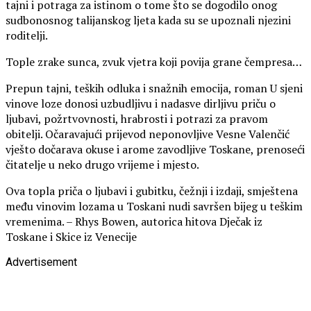
tajni i potraga za istinom o tome što se dogodilo onog
sudbonosnog talijanskog ljeta kada su se upoznali njezini
roditelji.
Tople zrake sunca, zvuk vjetra koji povija grane čempresa…
Prepun tajni, teških odluka i snažnih emocija, roman U sjeni
vinove loze donosi uzbudljivu i nadasve dirljivu priču o
ljubavi, požrtvovnosti, hrabrosti i potrazi za pravom
obitelji. Očaravajući prijevod neponovljive Vesne Valenčić
vješto dočarava okuse i arome zavodljive Toskane, prenoseći
čitatelje u neko drugo vrijeme i mjesto.
Ova topla priča o ljubavi i gubitku, čežnji i izdaji, smještena
među vinovim lozama u Toskani nudi savršen bijeg u teškim
vremenima. – Rhys Bowen, autorica hitova Dječak iz
Toskane i Skice iz Venecije
Advertisement