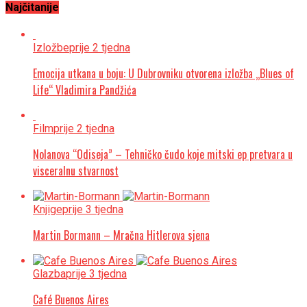
Najčitanije
Izložbe
prije 2 tjedna
Emocija utkana u boju: U Dubrovniku otvorena izložba „Blues of
Life“ Vladimira Pandžića
Film
prije 2 tjedna
Nolanova “Odiseja” – Tehničko čudo koje mitski ep pretvara u
visceralnu stvarnost
Knjige
prije 3 tjedna
Martin Bormann – Mračna Hitlerova sjena
Glazba
prije 3 tjedna
Café Buenos Aires