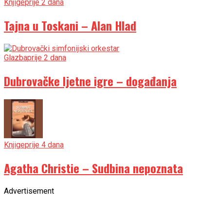
Knjige
prije 2 dana
Tajna u Toskani – Alan Hlad
Glazba
prije 2 dana
Dubrovačke ljetne igre – događanja
Knjige
prije 4 dana
Agatha Christie – Sudbina nepoznata
Advertisement