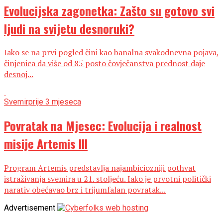
Evolucijska zagonetka: Zašto su gotovo svi
ljudi na svijetu desnoruki?
Iako se na prvi pogled čini kao banalna svakodnevna pojava,
činjenica da više od 85 posto čovječanstva prednost daje
desnoj...
Svemir
prije 3 mjeseca
Povratak na Mjesec: Evolucija i realnost
misije Artemis III
Program Artemis predstavlja najambiciozniji pothvat
istraživanja svemira u 21. stoljeću. Iako je prvotni politički
narativ obećavao brz i trijumfalan povratak...
Advertisement