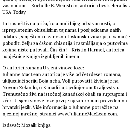
vas nadom. – Rochelle B. Weinstein, autorica bestselera lista
USA Today
Introspektivna priča, koja nudi bijeg od stvarnosti, o
isprepletenim obiteljskim tajnama i posljedicama naših
odabira, smještena u zanosnu toskansku vinariju, u vama će
pobuditi želju za čašom chiantija i razmišljanja o putovima
kojima niste putovali. Čin-čin! – Kristin Harmel, autorica
uspješnice Knjiga izgubljenih imena
O autorici romana U sjeni vinove loze:
Julianne MacLean autorica je više od četrdeset romana,
uključujući seriju Boja neba. Voli putovati i živjela je na
Novom Zelandu, u Kanadi i u Ujedinjenom Kraljevstvu.
Trenutačno živi na istočnoj kanadskoj obali sa suprugom i
kćeri. U sjeni vinove loze prvi je njezin roman preveden na
hrvatski jezik. Više informacija o Julianne potražite na
njezinoj mrežnoj stranici www.JulianneMacLean.com.
Izdavač: Mozaik knjiga