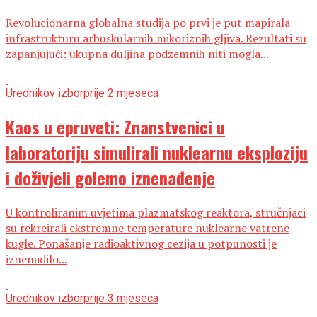
Revolucionarna globalna studija po prvi je put mapirala
infrastrukturu arbuskularnih mikoriznih gljiva. Rezultati su
zapanjujući: ukupna duljina podzemnih niti mogla...
Urednikov izbor
prije 2 mjeseca
Kaos u epruveti: Znanstvenici u
laboratoriju simulirali nuklearnu eksploziju
i doživjeli golemo iznenađenje
U kontroliranim uvjetima plazmatskog reaktora, stručnjaci
su rekreirali ekstremne temperature nuklearne vatrene
kugle. Ponašanje radioaktivnog cezija u potpunosti je
iznenadilo...
Urednikov izbor
prije 3 mjeseca