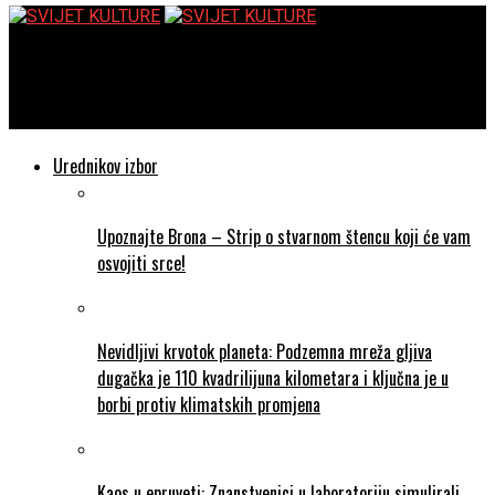
SVIJET KULTURE
Julianne MacLean: U sjeni vinove loze
Urednikov izbor
Upoznajte Brona – Strip o stvarnom štencu koji će vam
osvojiti srce!
Nevidljivi krvotok planeta: Podzemna mreža gljiva
dugačka je 110 kvadrilijuna kilometara i ključna je u
borbi protiv klimatskih promjena
Kaos u epruveti: Znanstvenici u laboratoriju simulirali