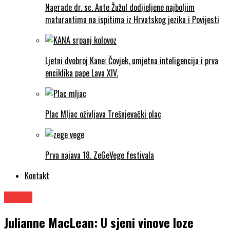
Nagrade dr. sc. Ante Žužul dodijeljene najboljim
maturantima na ispitima iz Hrvatskog jezika i Povijesti
Ljetni dvobroj Kane: Čovjek, umjetna inteligencija i prva
enciklika pape Lava XIV.
Plac Mljac oživljava Trešnjevački plac
Prva najava 18. ZeGeVege festivala
Kontakt
Knjige
Julianne MacLean: U sjeni vinove loze