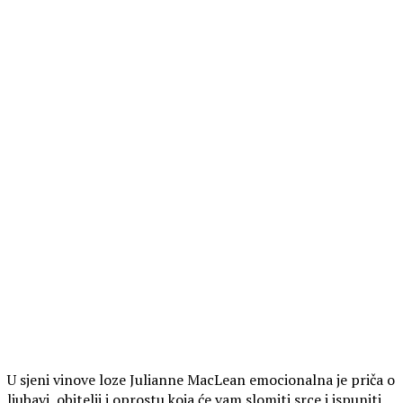
U sjeni vinove loze Julianne MacLean emocionalna je priča o
ljubavi, obitelji i oprostu koja će vam slomiti srce i ispuniti