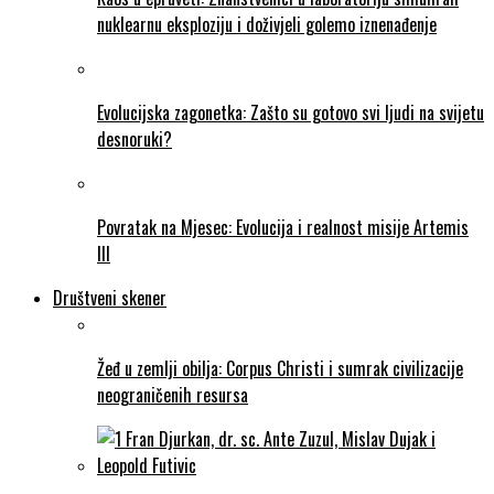
nuklearnu eksploziju i doživjeli golemo iznenađenje
Evolucijska zagonetka: Zašto su gotovo svi ljudi na svijetu
desnoruki?
Povratak na Mjesec: Evolucija i realnost misije Artemis
III
Društveni skener
Žeđ u zemlji obilja: Corpus Christi i sumrak civilizacije
neograničenih resursa