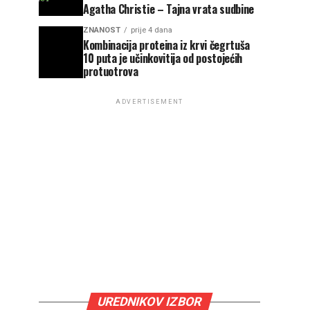
Agatha Christie – Tajna vrata sudbine
ZNANOST
prije 4 dana
Kombinacija proteina iz krvi čegrtuša
10 puta je učinkovitija od postojećih
protuotrova
ADVERTISEMENT
UREDNIKOV IZBOR