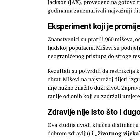
Jackson (JAX), provedeno na gotovo t
godinama zanemarivali najvažniji di
Eksperiment koji je promi
Znanstvenici su pratili 960 miševa, o
ljudskoj populaciji. Miševi su podije
neograničenog pristupa do stroge res
Rezultati su potvrdili da restrikcija 
obrat. Miševi na najstrožoj dijeti izg
nije nužno značilo duži život. Zaprav
ranije od onih koji su zadržali umjer
Zdravlje nije isto što i du
Ova studija uvodi ključnu distinkcij
dobrom zdravlju) i
„životnog vijeka