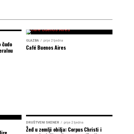
GLAZBA
prije 2 tjedna
o čudo
Café Buenos Aires
eralnu
DRUŠTVENI SKENER
prije 2 tjedna
Žeđ u zemlji obilja: Corpus Christi i
Mire