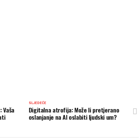
SLJEDEĆE
: Vaša
Digitalna atrofija: Može li pretjerano
ati
oslanjanje na AI oslabiti ljudski um?