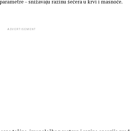
arametre – snižavaju razinu šećera u krvi i masnoće.
ADVERTISEMENT