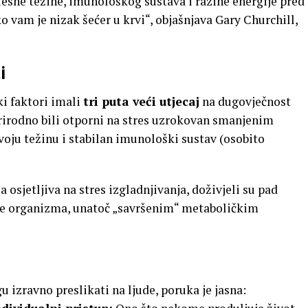
elesne težine, imunološkog sustava i razine energije pred
o vam je nizak šećer u krvi“, objašnjava Gary Churchill,
i
ki faktori imali
tri puta veći utjecaj
na dugovječnost
rirodno bili otporni na stres uzrokovan smanjenim
voju težinu i stabilan imunološki sustav (osobito
la osjetljiva na stres izgladnjivanja, doživjeli su pad
je organizma, unatoč „savršenim“ metaboličkim
 izravno preslikati na ljude, poruka je jasna: