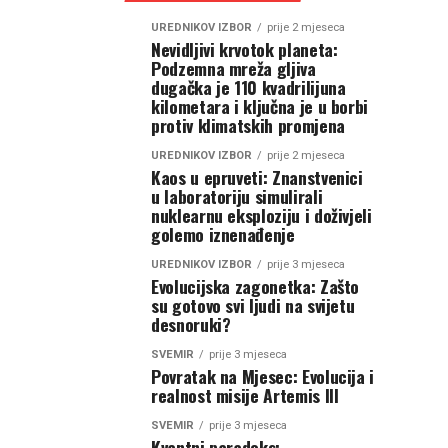
UREDNIKOV IZBOR
prije 2 mjeseca
Nevidljivi krvotok planeta:
Podzemna mreža gljiva
dugačka je 110 kvadrilijuna
kilometara i ključna je u borbi
protiv klimatskih promjena
UREDNIKOV IZBOR
prije 2 mjeseca
Kaos u epruveti: Znanstvenici
u laboratoriju simulirali
nuklearnu eksploziju i doživjeli
golemo iznenađenje
UREDNIKOV IZBOR
prije 3 mjeseca
Evolucijska zagonetka: Zašto
su gotovo svi ljudi na svijetu
desnoruki?
SVEMIR
prije 3 mjeseca
Povratak na Mjesec: Evolucija i
realnost misije Artemis III
SVEMIR
prije 3 mjeseca
Kvantni paradoks: