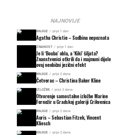
NAJNOVIJE
KNJIGE
prije 1 dan
Agatha Christie – Sudbina nepoznata
ZNANOST
prije 1 dan
Je li ‘Bouba’ obla, a ‘Kiki’ šiljata?
Znanstvenici otkrili da i majmuni dijele
ovaj neobični jezični efekt
KNJIGE
prije 2 dana
Četverac – Christina Baker Kline
IZLOŽBE
prije 2 dana
Otvorenje samostalne izložbe Marine
Fernežir u Gradskoj galeriji Crikvenica
KNJIGE
prije 2 dana
Auris – Sebastian Fitzek, Vincent
Kliesch
KNJIGE
prije 2 dana