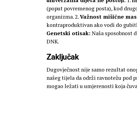
univerzalna dijeta ne postoji.
1.
I
(poput povremenog posta), kod drugo
organizma. 2.
Važnost mišićne mas
kontraproduktivan ako vodi do gubitka
Genetski otisak:
Naša sposobnost d
DNK.
Zaključak
Dugovječnost nije samo rezultat onog
našeg tijela da održi ravnotežu pod 
mogao ležati u umjerenosti koja čuva