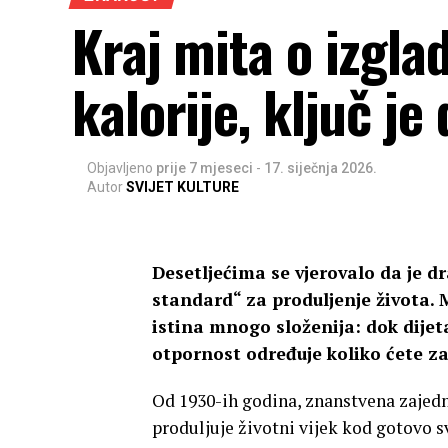
Kraj mita o izgla
kalorije, ključ je
Objavljeno
prije 7 mjeseci
-
17. siječnja 2026.
Autor
SVIJET KULTURE
Desetljećima se vjerovalo da je d
standard“ za produljenje života. 
istina mnogo složenija: dok dije
otpornost određuje koliko ćete za
Od 1930-ih godina, znanstvena zajedni
produljuje životni vijek kod gotovo sv