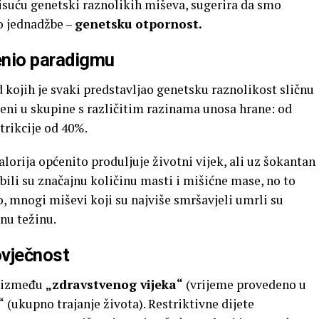
isuću genetski raznolikih miševa, sugerira da smo
o jednadžbe –
genetsku otpornost.
jenio paradigmu
d kojih je svaki predstavljao genetsku raznolikost sličnu
ljeni u skupine s različitim razinama unosa hrane: od
trikcije od 40%.
kalorija općenito produljuje životni vijek, ali uz šokantan
ubili su značajnu količinu masti i mišićne mase, no to
o, mnogi miševi koji su najviše smršavjeli umrli su
enu težinu.
govječnost
u između
„zdravstvenog vijeka“
(vrijeme provedeno u
“
(ukupno trajanje života). Restriktivne dijete