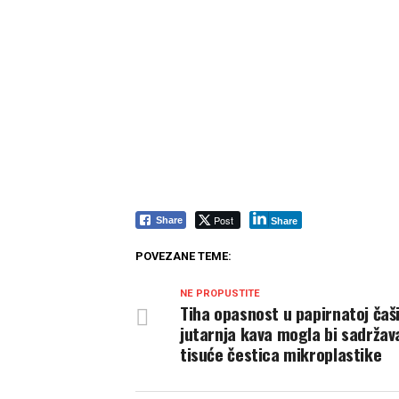
Post
Share
Share
POVEZANE TEME:
NE PROPUSTITE
Tiha opasnost u papirnatoj čaši
jutarnja kava mogla bi sadržav
tisuće čestica mikroplastike