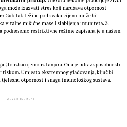
ndividualni pristup:
Ono što nekome produljuje život
ga može izazvati stres koji narušava otpornost
e:
Gubitak težine pod svaku cijenu može biti
 vitalne mišićne mase i slabljenja imuniteta. 3.
a podnesemo restriktivne režime zapisana je u našem
a što izbacujemo iz tanjura. Ona je odraz sposobnosti
pritiskom. Umjesto ekstremnog gladovanja, ključ bi
 tjelesnu otpornost i snagu imunološkog sustava.
ADVERTISEMENT