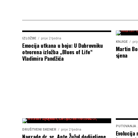
IZLOŽBE
prije 2 tjedna
KNJIGE
pri
Emocija utkana u boju: U Dubrovniku
Martin Bo
otvorena izložba „Blues of Life“
sjena
Vladimira Pandžića
PUTOVANJA
DRUŠTVENI SKENER
prije 2 tjedna
Evolucija 
Nagrade dr. sc. Ante Žužul dodijeljene