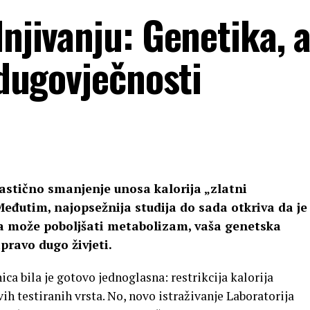
dnjivanju: Genetika, 
 dugovječnosti
rastično smanjenje unosa kalorija „zlatni
Međutim, najopsežnija studija do sada otkriva da je
ta može poboljšati metabolizam, vaša genetska
pravo dugo živjeti.
ca bila je gotovo jednoglasna: restrikcija kalorija
ih testiranih vrsta. No, novo istraživanje Laboratorija