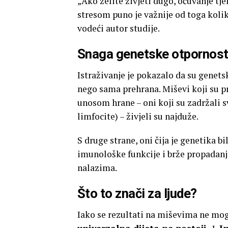
„Ako želite živjeti dugo, očuvanje tj
stresom puno je važnije od toga kolik
vodeći autor studije.
Snaga genetske otpornost
Istraživanje je pokazalo da su genets
nego sama prehrana. Miševi koji su p
unosom hrane – oni koji su zadržali s
limfocite) – živjeli su najduže.
S druge strane, oni čija je genetika bi
imunološke funkcije i brže propadan
nalazima.
Što to znači za ljude?
Iako se rezultati na miševima ne mogu