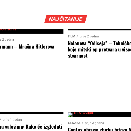
NAJČITANIJE
FILM
prije 2 tjedna
je 2 tjedna
Nolanova “Odiseja” – Tehničk
rmann – Mračna Hitlerova
koje mitski ep pretvara u visc
stvarnost
prije 1 tjedan
GLAZBA
prije 3 tjedna
na valovima: Kako će izgledati
Cantus objavio zbirku hitova 