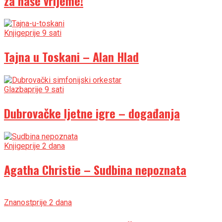
za naše vrijeme!
Knjige
prije 9 sati
Tajna u Toskani – Alan Hlad
Glazba
prije 9 sati
Dubrovačke ljetne igre – događanja
Knjige
prije 2 dana
Agatha Christie – Sudbina nepoznata
Znanost
prije 2 dana