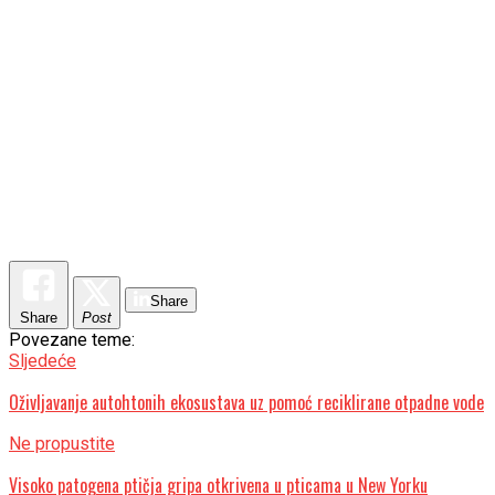
Share
Share
Post
Povezane teme:
Sljedeće
Oživljavanje autohtonih ekosustava uz pomoć reciklirane otpadne vode
Ne propustite
Visoko patogena ptičja gripa otkrivena u pticama u New Yorku