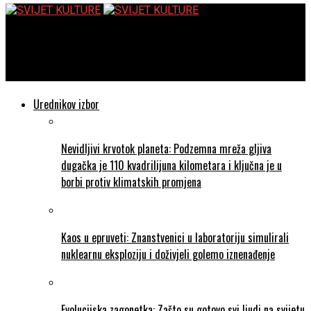
SVIJET KULTURE
Pjesma velikog kita: Razotkrivanje tajni kitovske komunikacije
Urednikov izbor
Nevidljivi krvotok planeta: Podzemna mreža gljiva
dugačka je 110 kvadrilijuna kilometara i ključna je u
borbi protiv klimatskih promjena
Kaos u epruveti: Znanstvenici u laboratoriju simulirali
nuklearnu eksploziju i doživjeli golemo iznenađenje
Evolucijska zagonetka: Zašto su gotovo svi ljudi na svijetu