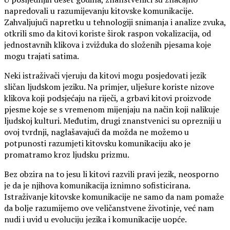
napredovali u razumijevanju kitovske komunikacije.
Zahvaljujući napretku u tehnologiji snimanja i analize zvuka,
otkrili smo da kitovi koriste širok raspon vokalizacija, od
jednostavnih klikova i zvižduka do složenih pjesama koje
mogu trajati satima.
Neki istraživači vjeruju da kitovi mogu posjedovati jezik
sličan ljudskom jeziku. Na primjer, ulješure koriste nizove
klikova koji podsjećaju na riječi, a grbavi kitovi proizvode
pjesme koje se s vremenom mijenjaju na način koji nalikuje
ljudskoj kulturi. Međutim, drugi znanstvenici su oprezniji u
ovoj tvrdnji, naglašavajući da možda ne možemo u
potpunosti razumjeti kitovsku komunikaciju ako je
promatramo kroz ljudsku prizmu.
Bez obzira na to jesu li kitovi razvili pravi jezik, neosporno
je da je njihova komunikacija iznimno sofisticirana.
Istraživanje kitovske komunikacije ne samo da nam pomaže
da bolje razumijemo ove veličanstvene životinje, već nam
nudi i uvid u evoluciju jezika i komunikacije uopće.