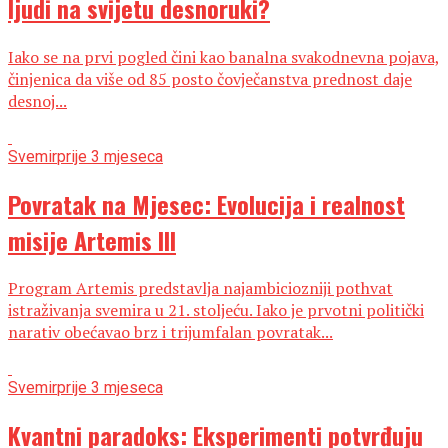
ljudi na svijetu desnoruki?
Iako se na prvi pogled čini kao banalna svakodnevna pojava,
činjenica da više od 85 posto čovječanstva prednost daje
desnoj...
Svemir
prije 3 mjeseca
Povratak na Mjesec: Evolucija i realnost
misije Artemis III
Program Artemis predstavlja najambiciozniji pothvat
istraživanja svemira u 21. stoljeću. Iako je prvotni politički
narativ obećavao brz i trijumfalan povratak...
Svemir
prije 3 mjeseca
Kvantni paradoks: Eksperimenti potvrđuju