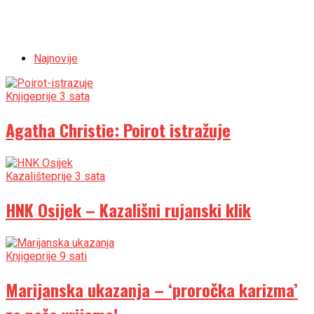
Najnovije
Knjige
prije 3 sata
Agatha Christie: Poirot istražuje
Kazalište
prije 3 sata
HNK Osijek – Kazališni rujanski klik
Knjige
prije 9 sati
Marijanska ukazanja – ‘proročka karizma’