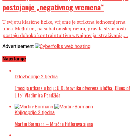
postojanje „negativnog vremena“
U svijetu klasične fizike, vrijeme je striktna jednosmjerna
ulica. Međutim, na subatomskoj razini, pravila stvarnosti
postaju duboko kontraintuitivna. Najnovija istraživanja,...
Advertisement
Najčitanije
Izložbe
prije 2 tjedna
Emocija utkana u boju: U Dubrovniku otvorena izložba „Blues of
Life“ Vladimira Pandžića
Knjige
prije 2 tjedna
Martin Bormann – Mračna Hitlerova sjena