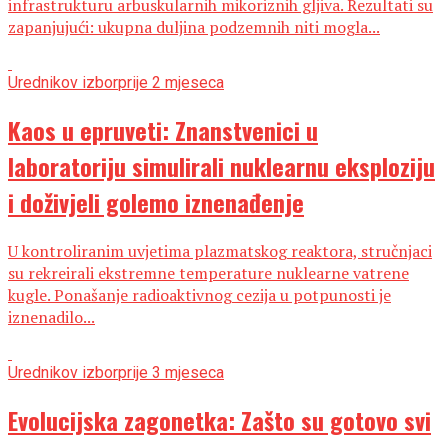
infrastrukturu arbuskularnih mikoriznih gljiva. Rezultati su
zapanjujući: ukupna duljina podzemnih niti mogla...
Urednikov izbor
prije 2 mjeseca
Kaos u epruveti: Znanstvenici u
laboratoriju simulirali nuklearnu eksploziju
i doživjeli golemo iznenađenje
U kontroliranim uvjetima plazmatskog reaktora, stručnjaci
su rekreirali ekstremne temperature nuklearne vatrene
kugle. Ponašanje radioaktivnog cezija u potpunosti je
iznenadilo...
Urednikov izbor
prije 3 mjeseca
Evolucijska zagonetka: Zašto su gotovo svi