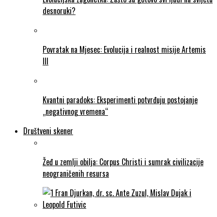
desnoruki?
Povratak na Mjesec: Evolucija i realnost misije Artemis
III
Kvantni paradoks: Eksperimenti potvrđuju postojanje
„negativnog vremena“
Društveni skener
Žeđ u zemlji obilja: Corpus Christi i sumrak civilizacije
neograničenih resursa