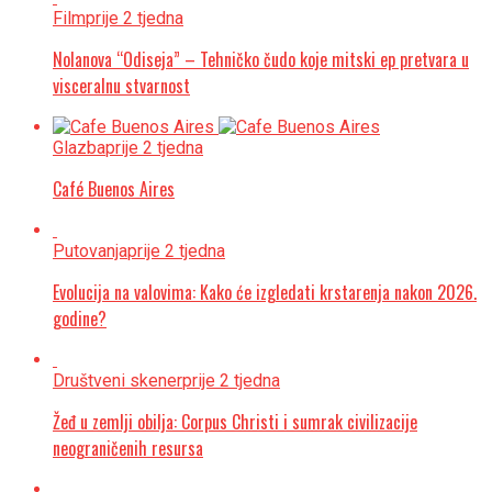
Film
prije 2 tjedna
Nolanova “Odiseja” – Tehničko čudo koje mitski ep pretvara u
visceralnu stvarnost
Glazba
prije 2 tjedna
Café Buenos Aires
Putovanja
prije 2 tjedna
Evolucija na valovima: Kako će izgledati krstarenja nakon 2026.
godine?
Društveni skener
prije 2 tjedna
Žeđ u zemlji obilja: Corpus Christi i sumrak civilizacije
neograničenih resursa