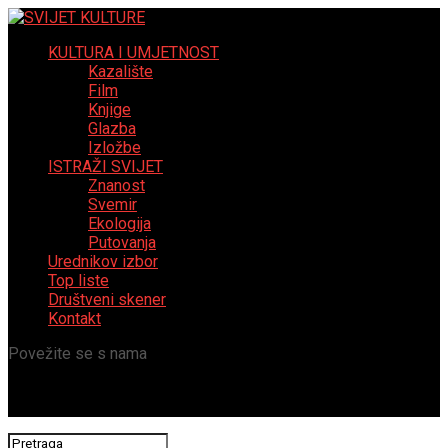
KULTURA I UMJETNOST
Kazalište
Film
Knjige
Glazba
Izložbe
ISTRAŽI SVIJET
Znanost
Svemir
Ekologija
Putovanja
Urednikov izbor
Top liste
Društveni skener
Kontakt
Povežite se s nama