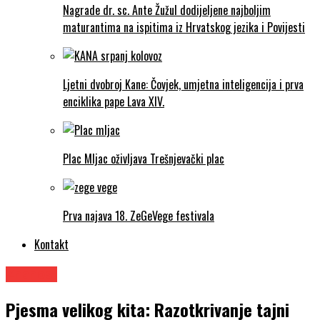
Nagrade dr. sc. Ante Žužul dodijeljene najboljim
maturantima na ispitima iz Hrvatskog jezika i Povijesti
Ljetni dvobroj Kane: Čovjek, umjetna inteligencija i prva
enciklika pape Lava XIV.
Plac Mljac oživljava Trešnjevački plac
Prva najava 18. ZeGeVege festivala
Kontakt
Znanost
Pjesma velikog kita: Razotkrivanje tajni