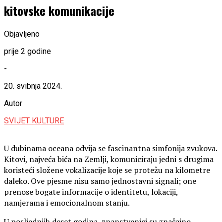
kitovske komunikacije
Objavljeno
prije 2 godine
-
20. svibnja 2024.
Autor
SVIJET KULTURE
U dubinama oceana odvija se fascinantna simfonija zvukova.
Kitovi, najveća bića na Zemlji, komuniciraju jedni s drugima
koristeći složene vokalizacije koje se protežu na kilometre
daleko. Ove pjesme nisu samo jednostavni signali; one
prenose bogate informacije o identitetu, lokaciji,
namjerama i emocionalnom stanju.
U posljednjih deset godina, znanstvenici su značajno