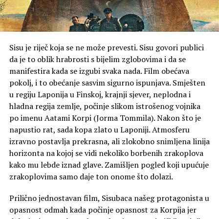
Sisu je riječ koja se ne može prevesti. Sisu govori publici
da je to oblik hrabrosti s bijelim zglobovima i da se
manifestira kada se izgubi svaka nada. Film obećava
pokolj, i to obećanje sasvim sigurno ispunjava. Smješten
u regiju Laponija u Finskoj, krajnji sjever, neplodna i
hladna regija zemlje, počinje slikom istrošenog vojnika
po imenu Aatami Korpi (Jorma Tommila). Nakon što je
napustio rat, sada kopa zlato u Laponiji. Atmosferu
izravno postavlja prekrasna, ali zlokobno snimljena linija
horizonta na kojoj se vidi nekoliko borbenih zrakoplova
kako mu lebde iznad glave. Zamišljen pogled koji upućuje
zrakoplovima samo daje ton onome što dolazi.
Prilično jednostavan film, Sisubaca našeg protagonista u
opasnost odmah kada počinje opasnost za Korpija jer