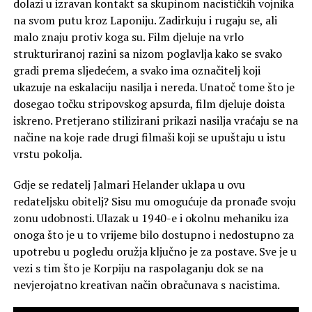
dolazi u izravan kontakt sa skupinom nacističkih vojnika
na svom putu kroz Laponiju. Zadirkuju i rugaju se, ali
malo znaju protiv koga su. Film djeluje na vrlo
strukturiranoj razini sa nizom poglavlja kako se svako
gradi prema sljedećem, a svako ima označitelj koji
ukazuje na eskalaciju nasilja i nereda. Unatoč tome što je
dosegao točku stripovskog apsurda, film djeluje doista
iskreno. Pretjerano stilizirani prikazi nasilja vraćaju se na
načine na koje rade drugi filmaši koji se upuštaju u istu
vrstu pokolja.
Gdje se redatelj Jalmari Helander uklapa u ovu
redateljsku obitelj? Sisu mu omogućuje da pronađe svoju
zonu udobnosti. Ulazak u 1940-e i okolnu mehaniku iza
onoga što je u to vrijeme bilo dostupno i nedostupno za
upotrebu u pogledu oružja ključno je za postave. Sve je u
vezi s tim što je Korpiju na raspolaganju dok se na
nevjerojatno kreativan način obračunava s nacistima.