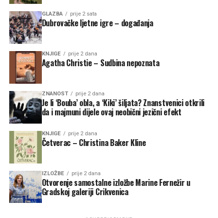
GLAZBA
prije 2 sata
Dubrovačke ljetne igre – događanja
KNJIGE
prije 2 dana
Agatha Christie – Sudbina nepoznata
ZNANOST
prije 2 dana
Je li ‘Bouba’ obla, a ‘Kiki’ šiljata? Znanstvenici otkrili
da i majmuni dijele ovaj neobični jezični efekt
KNJIGE
prije 2 dana
Četverac – Christina Baker Kline
IZLOŽBE
prije 2 dana
Otvorenje samostalne izložbe Marine Fernežir u
Gradskoj galeriji Crikvenica