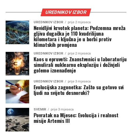
UREDNIKOV IZBOR
UREDNIKOV IZBOR
prije 2 mjeseca
Nevidljivi krvotok planeta: Podzemna mreža
gljiva dugačka je 110 kvadrilijuna
kilometara i ključna je u borbi protiv
klimatskih promjena
UREDNIKOV IZBOR
prije 2 mjeseca
Kaos u epruveti: Znanstvenici u laboratoriju
simulirali nuklearnu eksploziju i doživjeli
golemo iznenađenje
UREDNIKOV IZBOR
prije 3 mjeseca
Evolucijska zagonetka: Zašto su gotovo svi
ljudi na svijetu desnoruki?
SVEMIR
prije 3 mjeseca
Povratak na Mjesec: Evolucija i realnost
misije Artemis III