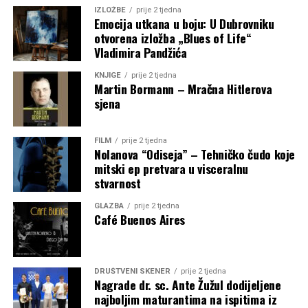
IZLOŽBE
prije 2 tjedna
Emocija utkana u boju: U Dubrovniku
otvorena izložba „Blues of Life“
Vladimira Pandžića
KNJIGE
prije 2 tjedna
Martin Bormann – Mračna Hitlerova
sjena
FILM
prije 2 tjedna
Nolanova “Odiseja” – Tehničko čudo koje
mitski ep pretvara u visceralnu
stvarnost
GLAZBA
prije 2 tjedna
Café Buenos Aires
DRUŠTVENI SKENER
prije 2 tjedna
Nagrade dr. sc. Ante Žužul dodijeljene
najboljim maturantima na ispitima iz