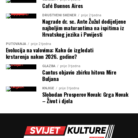
Café Buenos Aires
DRUŠTVENI SKENER
prije 2 tjedna
Nagrade dr. sc. Ante Žužul dodijeljene
najboljim maturantima na ispitima iz
Hrvatskog jezika i Povijesti
PUTOVANJA
prije 2 tjedna
Evolucija na valovima: Kako će izgledati
krstarenja nakon 2026. godine?
GLAZBA
prije 3 tjedna
Cantus objavio zbirku hitova Mire
Buljana
KNJIGE
prije 3 tjedna
Slobodan Prosperov Novak: Grga Novak
– Život i djela