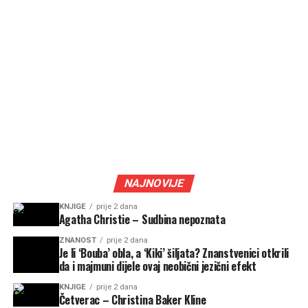
NAJNOVIJE
KNJIGE
prije 2 dana
Agatha Christie – Sudbina nepoznata
ZNANOST
prije 2 dana
Je li ‘Bouba’ obla, a ‘Kiki’ šiljata? Znanstvenici otkrili
da i majmuni dijele ovaj neobični jezični efekt
KNJIGE
prije 2 dana
Četverac – Christina Baker Kline