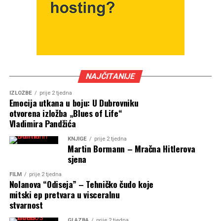
NAJČITANIJE
IZLOŽBE
prije 2 tjedna
Emocija utkana u boju: U Dubrovniku
otvorena izložba „Blues of Life“
Vladimira Pandžića
KNJIGE
prije 2 tjedna
Martin Bormann – Mračna Hitlerova
sjena
FILM
prije 2 tjedna
Nolanova “Odiseja” – Tehničko čudo koje
mitski ep pretvara u visceralnu
stvarnost
GLAZBA
prije 2 tjedna