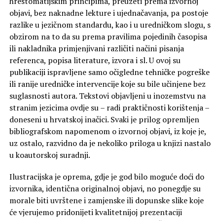
hrestomatijskim principima, preuzeti prema izvornoj
objavi, bez naknadne lekture i ujednačavanja, pa postoje
razlike u jezičnom standardu, kao i u uredničkom slogu, s
obzirom na to da su prema pravilima pojedinih časopisa
ili nakladnika primjenjivani različiti načini pisanja
referenca, popisa literature, izvora i sl. U ovoj su
publikaciji ispravljene samo očigledne tehničke pogreške
ili ranije uredničke intervencije koje su bile učinjene bez
suglasnosti autora. Tekstovi objavljeni u inozemstvu na
stranim jezicima ovdje su – radi praktičnosti korištenja –
doneseni u hrvatskoj inačici. Svaki je prilog opremljen
bibliografskom napomenom o izvornoj objavi, iz koje je,
uz ostalo, razvidno da je nekoliko priloga u knjizi nastalo
u koautorskoj suradnji.
Ilustracijska je oprema, gdje je god bilo moguće doći do
izvornika, identična originalnoj objavi, no ponegdje su
morale biti uvrštene i zamjenske ili dopunske slike koje
će vjerujemo pridonijeti kvalitetnijoj prezentaciji