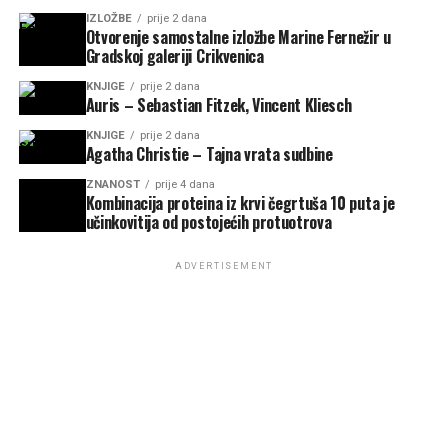
IZLOŽBE
prije 2 dana
Otvorenje samostalne izložbe Marine Fernežir u
Gradskoj galeriji Crikvenica
KNJIGE
prije 2 dana
Auris – Sebastian Fitzek, Vincent Kliesch
KNJIGE
prije 2 dana
Agatha Christie – Tajna vrata sudbine
ZNANOST
prije 4 dana
Kombinacija proteina iz krvi čegrtuša 10 puta je
učinkovitija od postojećih protuotrova
ADVERTISEMENT