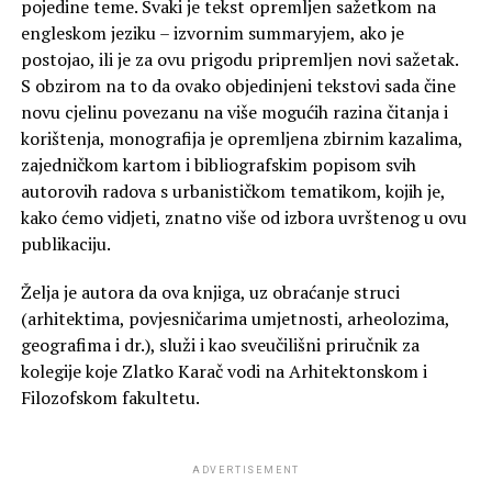
pojedine teme. Svaki je tekst opremljen sažetkom na
engleskom jeziku – izvornim summaryjem, ako je
postojao, ili je za ovu prigodu pripremljen novi sažetak.
S obzirom na to da ovako objedinjeni tekstovi sada čine
novu cjelinu povezanu na više mogućih razina čitanja i
korištenja, monografija je opremljena zbirnim kazalima,
zajedničkom kartom i bibliografskim popisom svih
autorovih radova s urbanističkom tematikom, kojih je,
kako ćemo vidjeti, znatno više od izbora uvrštenog u ovu
publikaciju.
Želja je autora da ova knjiga, uz obraćanje struci
(arhitektima, povjesničarima umjetnosti, arheolozima,
geografima i dr.), služi i kao sveučilišni priručnik za
kolegije koje Zlatko Karač vodi na Arhitektonskom i
Filozofskom fakultetu.
ADVERTISEMENT