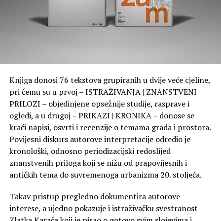
Knjiga donosi 76 tekstova grupiranih u dvije veće cjeline,
pri čemu su u prvoj – ISTRAŽIVANJA | ZNANSTVENI
PRILOZI – objedinjene opsežnije studije, rasprave i
ogledi, a u drugoj – PRIKAZI | KRONIKA – donose se
kraći napisi, osvrti i recenzije o temama grada i prostora.
Povijesni diskurs autorove interpretacije odredio je
kronološki, odnosno periodizacijski redoslijed
znanstvenih priloga koji se nižu od prapovijesnih i
antičkih tema do suvremenoga urbanizma 20. stoljeća.
Takav pristup pregledno dokumentira autorove
interese, a ujedno pokazuje i istraživačku svestranost
Zlatka Karača koji je pisao o gotovo svim slojevima i