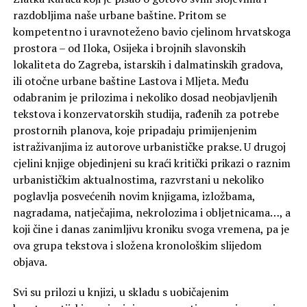
razdobljima naše urbane baštine. Pritom se
kompetentno i uravnoteženo bavio cjelinom hrvatskoga
prostora – od Iloka, Osijeka i brojnih slavonskih
lokaliteta do Zagreba, istarskih i dalmatinskih gradova,
ili otočne urbane baštine Lastova i Mljeta. Među
odabranim je prilozima i nekoliko dosad neobjavljenih
tekstova i konzervatorskih studija, rađenih za potrebe
prostornih planova, koje pripadaju primijenjenim
istraživanjima iz autorove urbanističke prakse. U drugoj
cjelini knjige objedinjeni su kraći kritički prikazi o raznim
urbanističkim aktualnostima, razvrstani u nekoliko
poglavlja posvećenih novim knjigama, izložbama,
nagradama, natječajima, nekrolozima i obljetnicama…, a
koji čine i danas zanimljivu kroniku svoga vremena, pa je
ova grupa tekstova i složena kronološkim slijedom
objava.
Svi su prilozi u knjizi, u skladu s uobičajenim