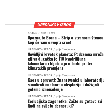
UREDNIKOV IZBOR
KNJIGE
prije 18 sati
Upoznajte Brona – Strip o stvarnom štencu
koji će vam osvojiti srce!
UREDNIKOV IZBOR
prije 2 mjeseca
Nevidljivi krvotok planeta: Podzemna mreža
gljiva dugačka je 110 kvadrilijuna
kilometara i ključna je u borbi protiv
klimatskih promjena
UREDNIKOV IZBOR
prije 2 mjeseca
Kaos u epruveti: Znanstvenici u laboratoriju
simulirali nuklearnu eksploziju i doživjeli
golemo iznenađenje
UREDNIKOV IZBOR
prije 3 mjeseca
Evolucijska zagonetka: Zašto su gotovo svi
ljudi na svijetu desnoruki?