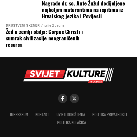
Nagrade dr. sc. Ante Žužul dodijeljene
najboljim maturantima na ispitima iz
Hrvatskog jezika i Povijesti
DRUŠTVENI SKENER
prije 2 tjedna
Žeđ u zemlji obilja: Corpus Christi i
sumrak civilizacije neograničenih
resursa
IMPRESSUM
KONTAKT
UVJETI KORIŠTENJA
POLITIKA PRIVATNOSTI
POLITIKA KOLAČIĆA