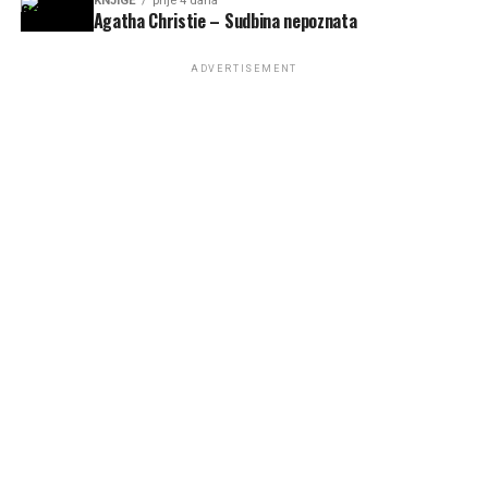
KNJIGE
prije 4 dana
Agatha Christie – Sudbina nepoznata
ADVERTISEMENT