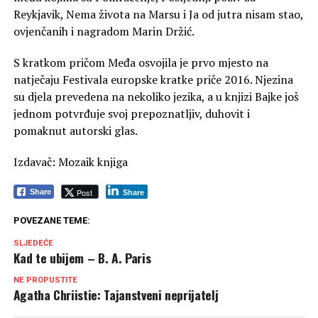
Reykjavik, Nema života na Marsu i Ja od jutra nisam stao,
ovjenčanih i nagradom Marin Držić.
S kratkom pričom Međa osvojila je prvo mjesto na
natječaju Festivala europske kratke priče 2016. Njezina
su djela prevedena na nekoliko jezika, a u knjizi Bajke još
jednom potvrđuje svoj prepoznatljiv, duhovit i
pomaknut autorski glas.
Izdavač: Mozaik knjiga
Post
Share
Share
POVEZANE TEME:
SLJEDEĆE
Kad te ubijem – B. A. Paris
NE PROPUSTITE
Agatha Chriistie: Tajanstveni neprijatelj