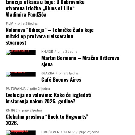
Emocija utkana u boju: U Dubrovniku
otvorena izložba „Blues of Life“
Vladimira Pandžića
FILM
prije 2 tjedna
Nolanova “Odiseja” – Tehničko čudo koje
mitski ep pretvara u visceralnu
stvarnost
KNJIGE
prije 3 tjedna
Martin Bormann – Mračna Hitlerova
sjena
GLAZBA
prije 3 tjedna
Café Buenos Aires
PUTOVANJA
prije 2 tjedna
Evolucija na valovima: Kako će izgledati
krstarenja nakon 2026. godine?
KNJIGE
prije 2 tjedna
Globalna proslava “Back to Hogwarts”
2026.
DRUŠTVENI SKENER
prije 2 tjedna