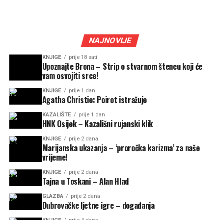
NAJNOVIJE
KNJIGE
prije 18 sati
Upoznajte Brona – Strip o stvarnom štencu koji će
vam osvojiti srce!
KNJIGE
prije 1 dan
Agatha Christie: Poirot istražuje
KAZALIŠTE
prije 1 dan
HNK Osijek – Kazališni rujanski klik
KNJIGE
prije 2 dana
Marijanska ukazanja – ‘proročka karizma’ za naše
vrijeme!
KNJIGE
prije 2 dana
Tajna u Toskani – Alan Hlad
GLAZBA
prije 2 dana
Dubrovačke ljetne igre – događanja