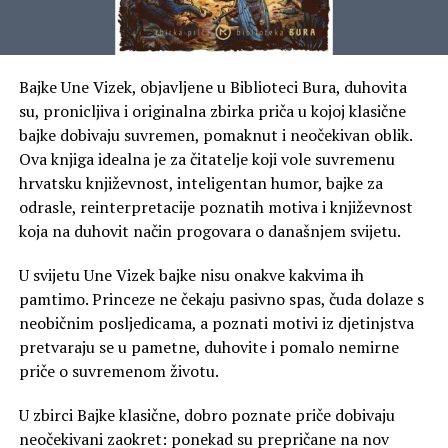
Bajke Une Vizek, objavljene u Biblioteci Bura, duhovita
su, pronicljiva i originalna zbirka priča u kojoj klasične
bajke dobivaju suvremen, pomaknut i neočekivan oblik.
Ova knjiga idealna je za čitatelje koji vole suvremenu
hrvatsku književnost, inteligentan humor, bajke za
odrasle, reinterpretacije poznatih motiva i književnost
koja na duhovit način progovara o današnjem svijetu.
U svijetu Une Vizek bajke nisu onakve kakvima ih
pamtimo. Princeze ne čekaju pasivno spas, čuda dolaze s
neobičnim posljedicama, a poznati motivi iz djetinjstva
pretvaraju se u pametne, duhovite i pomalo nemirne
priče o suvremenom životu.
U zbirci Bajke klasične, dobro poznate priče dobivaju
neočekivani zaokret: ponekad su prepričane na nov