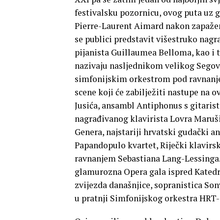
festivalsku pozornicu, ovog puta uz g
Pierre-Laurent Aimard nakon zapaženi
se publici predstavit višestruko nagr
pijanista Guillaumea Belloma, kao i t
nazivaju nasljednikom velikog Segovi
simfonijskim orkestrom pod ravnanje
scene koji će zabilježiti nastupe na 
Jusića, ansambl Antiphonus s gitari
nagrađivanog klavirista Lovra Maruši
Genera, najstariji hrvatski gudački a
Papandopulo kvartet, Riječki klavirs
ravnanjem Sebastiana Lang-Lessinga. 
glamurozna Opera gala ispred Katedra
zvijezda današnjice, sopranistica Son
u pratnji Simfonijskog orkestra HRT