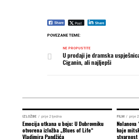
Post
Share
Share
POVEZANE TEME:
NE PROPUSTITE
U prodaji je dramska uspješnic
Ciganin, ali najljepši
IZLOŽBE
prije 2 tjedna
FILM
prije 
Emocija utkana u boju: U Dubrovniku
Nolanova 
otvorena izložba „Blues of Life“
koje mitsk
Vladimira Pandžića
stvarnost