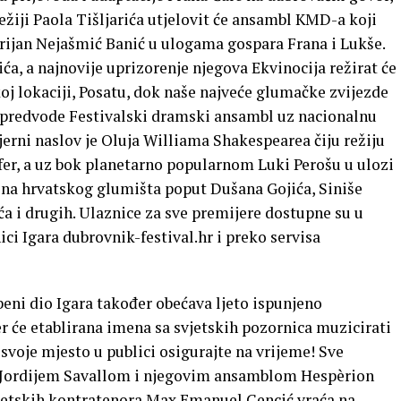
režiji Paola Tišljarića utjelovit će ansambl KMD-a koji
rijan Nejašmić Banić u ulogama gospara Frana i Lukše.
ića, a najnovije uprizorenje njegova Ekvinocija režirat će
oj lokaciji, Posatu, dok naše najveće glumačke zvijezde
ć predvode Festivalski dramski ansambl uz nacionalnu
jerni naslov je Oluja Williama Shakespearea čiju režiju
fer, a uz bok planetarno popularnom Luki Perošu u ulozi
ena hrvatskog glumišta poput Dušana Gojića, Siniše
ća i drugih. Ulaznice za sve premijere dostupne su u
ci Igara dubrovnik-festival.hr i preko servisa
eni dio Igara također obećava ljeto ispunjeno
 će etablirana imena sa svjetskih pozornica muzicirati
 svoje mjesto u publici osigurajte na vrijeme! Sve
 Jordijem Savallom i njegovim ansamblom Hespèrion
vjetskih kontratenora Max Emanuel Cencić vraća na