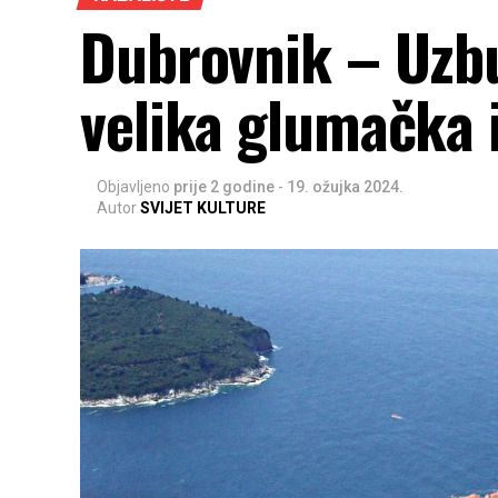
Dubrovnik – Uzbud
velika glumačka 
Objavljeno
prije 2 godine
-
19. ožujka 2024.
Autor
SVIJET KULTURE