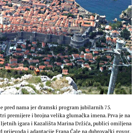
je pred nama jer dramski program jubilarnih 75.
tri premijere i brojna velika glumačka imena. Prva je na
jetnih igara i Kazališta Marina Držića, publici omiljena
od prijevoda i adaptacije Frana Čale na dubrovački govor,