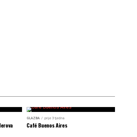
GLAZBA
prije 3 tjedna
lerova
Café Buenos Aires