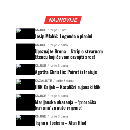
NAJNOVIJE
KNJIGE
prije 16 sati
Josip Mlakić: Legenda o planini
KNJIGE
prije 2 dana
Upoznajte Brona – Strip o stvarnom
štencu koji će vam osvojiti srce!
KNJIGE
prije 3 dana
Agatha Christie: Poirot istražuje
KAZALIŠTE
prije 3 dana
HNK Osijek – Kazališni rujanski klik
KNJIGE
prije 3 dana
Marijanska ukazanja – ‘proročka
karizma’ za naše vrijeme!
KNJIGE
prije 3 dana
Tajna u Toskani – Alan Hlad