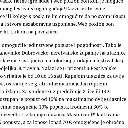
ačke ljetne igre nude i web poklon bon koji je moguće
upnog festivalskog događaja! Razveselite svoje
ovice ili kolege s posla te im omogućite da po svom ukusu
ma i stvore nezaboravne uspomene. Web poklon bon
e.hr, klikom na poveznicu.
ci omogućile jedinstvene popuste i pogodnosti. Tako je
tanovnike Dubrovačko-neretvanske županije na ulaznice
skaznice, isključivo na lokalnoj prodaji na festivalskoj
jeljka, 8. travnja. Nalazi se u prizemlju Festivalske
o vrijeme je od 10 do 18 sati. Kupnjom ulaznica za dvije
, ostvaruje se gratis ulaznica za jedan reprizni
 izboru. Za studente uz predočenje X-ice ili ISIC-
ostupan je popust od 10% na maksimalno dvije ulaznice
pcima omogućuje 10% popusta, trodnevni 30% te
o izvedbi. Uz kupnju ulaznica Mastercard® karticama
0% popusta, a za iznose iznad 70 € omogućeno je obročno