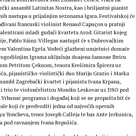
rčki ansambl Latinitas Nostra, kao i briljantni pianist
h nastupa u prijašnjim sezonama Igara. Festivalskoj će
ađivani francuski violinist Renaud Capuçon u pratnji
alentirani mladi gudači kvarteta Arod. Gitarist kojeg
je, Pablo Sáinz-Villegas nastupit će s Dubrovačkim
m Valentina Egela. Vodeći glazbeni umjetnici domaće
ovogodišnjim Igrama uključuju doajena šansone Ibricu
stom Petritom Çekuom, tenora Krešimira Špicera uz
ća, pijanističko-violistički duo Mariju Grazio i Marka
nsambl Zagrebački kvartet i pijanista Ivana Krpana,
ki trio te violončelisticu Moniku Leskovar uz DSO pod
Vrhunac programa i događaj koji se ne propušta bit će
le koji će predvoditi jedna od najvećih opernih
ya Yoncheva, tenor Joseph Calleja te bas Ante Jerkunica,
-a pod ravnanjem Ivana Repušića.