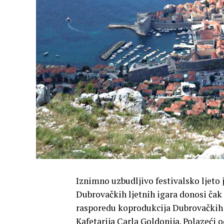
Iznimno uzbudljivo festivalsko ljeto 
Dubrovačkih ljetnih igara donosi čak 
rasporedu koprodukcija Dubrovačkih l
Kafetarija Carla Goldonija. Polazeći 