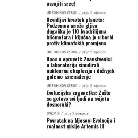
osvojiti srce!
UREDNIKOV IZBOR
prije 2 mjeseca
Nevidljivi krvotok planeta:
Podzemna mreža gljiva
dugačka je 110 kvadrilijuna
kilometara i ključna je u borbi
protiv klimatskih promjena
UREDNIKOV IZBOR
prije 2 mjeseca
Kaos u epruveti: Znanstvenici
u laboratoriju simulirali
nuklearnu eksploziju i doživjeli
golemo iznenađenje
UREDNIKOV IZBOR
prije 3 mjeseca
Evolucijska zagonetka: Zašto
su gotovo svi ljudi na svijetu
desnoruki?
SVEMIR
prije 3 mjeseca
Povratak na Mjesec: Evolucija i
realnost misije Artemis III