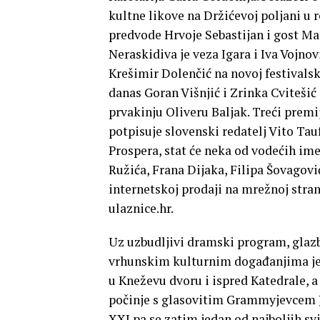
kultne likove na Držićevoj poljani u 
predvode Hrvoje Sebastijan i gost Ma
Neraskidiva je veza Igara i Iva Vojnov
Krešimir Dolenčić na novoj festivalsk
danas Goran Višnjić i Zrinka Cviteši
prvakinju Oliveru Baljak. Treći premi
potpisuje slovenski redatelj Vito Tau
Prospera, stat će neka od vodećih im
Ružića, Frana Dijaka, Filipa Šovagovi
internetskoj prodaji na mrežnoj strani
ulaznice.hr.
Uz uzbudljivi dramski program, glazb
vrhunskim kulturnim događanjima jer
u Kneževu dvoru i ispred Katedrale, a
počinje s glasovitim Grammyjevcem
XXI pa se zatim jedan od najboljih s