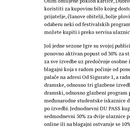
Osim omiljene poklon kartice, Dubrov
koristiti za kupovinu bilo kojeg dost
prijatelje, članove obitelji, bolje pl
odaberu neki od festivalskih progra
možete kupiti i preko servisa ulaznic
Još jedne sezone Igre su svojoj publi
ponovno aktivan popust od 30% za s
za sve izvedbe uz predočenje osobne i
blagajni koja s radom počinje od poned
palače na adresi Od Sigurate 1, a radn
dramske, odnosno tri glazbene izvedbe
dramski, odnosno glazbeni program po
međunarodne studentske iskaznice d
po izvedbi. Jednodnevni DU PASS ku
sedmodnevni 50% za dvije ulaznice p
online ili na blagajni ostvaruje se 1