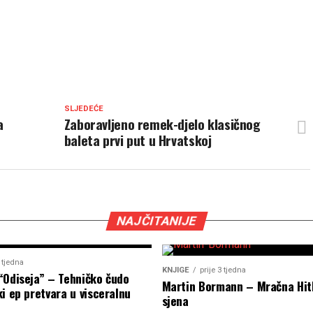
SLJEDEĆE
a
Zaboravljeno remek-djelo klasičnog
baleta prvi put u Hrvatskoj
NAJČITANIJE
2 tjedna
KNJIGE
prije 3 tjedna
“Odiseja” – Tehničko čudo
Martin Bormann – Mračna Hit
i ep pretvara u visceralnu
sjena