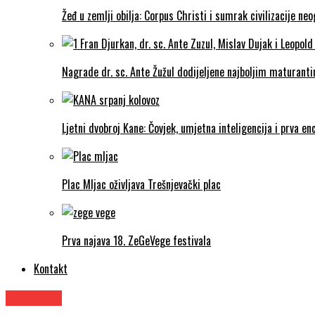
Žeđ u zemlji obilja: Corpus Christi i sumrak civilizacije ne
Nagrade dr. sc. Ante Žužul dodijeljene najboljim maturantim
Ljetni dvobroj Kane: Čovjek, umjetna inteligencija i prva enc
Plac Mljac oživljava Trešnjevački plac
Prva najava 18. ZeGeVege festivala
Kontakt
Kazalište