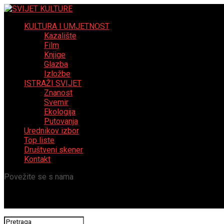
KULTURA I UMJETNOST
Kazalište
Film
Knjige
Glazba
Izložbe
ISTRAŽI SVIJET
Znanost
Svemir
Ekologija
Putovanja
Urednikov izbor
Top liste
Društveni skener
Kontakt
Povežite se s nama