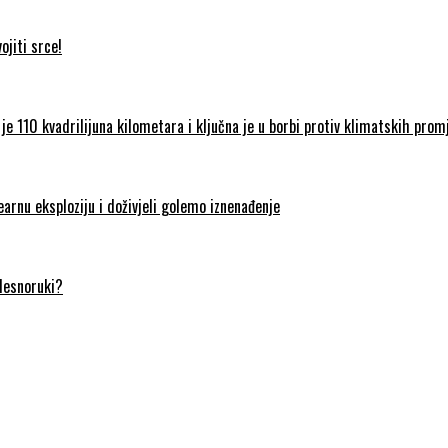
jiti srce!
je 110 kvadrilijuna kilometara i ključna je u borbi protiv klimatskih prom
earnu eksploziju i doživjeli golemo iznenađenje
 desnoruki?