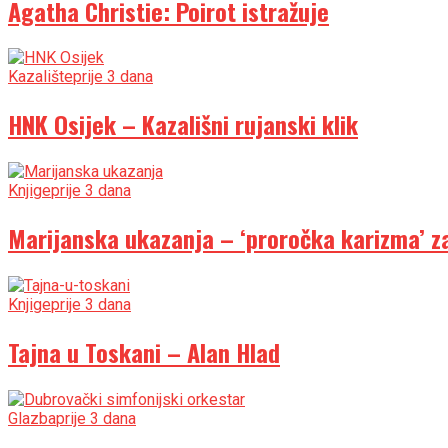
Agatha Christie: Poirot istražuje
Kazalište
prije 3 dana
HNK Osijek – Kazališni rujanski klik
Knjige
prije 3 dana
Marijanska ukazanja – ‘proročka karizma’ za
Knjige
prije 3 dana
Tajna u Toskani – Alan Hlad
Glazba
prije 3 dana