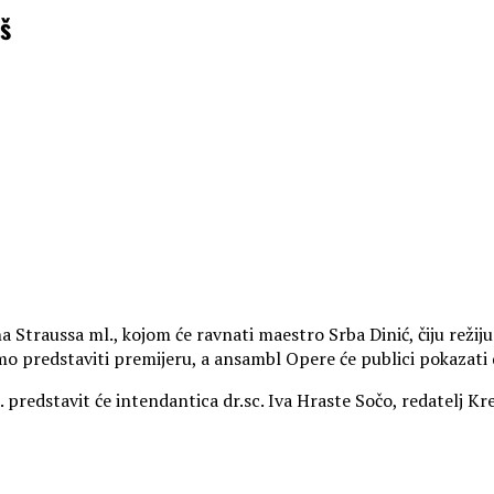
š
raussa ml., kojom će ravnati maestro Srba Dinić, čiju režiju p
mo predstaviti premijeru, a ansambl Opere će publici pokazati 
. predstavit će intendantica dr.sc. Iva Hraste Sočo, redatelj 