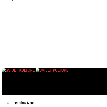
SVIJET KULTURE
Glazbeni proscenij | premijera operete Šišmiš
Urednikov izbor