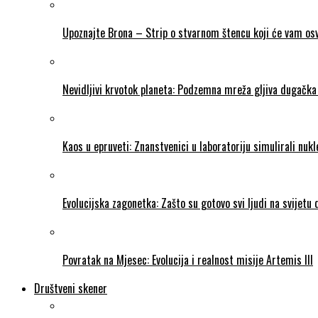
Upoznajte Brona – Strip o stvarnom štencu koji će vam osvo
Nevidljivi krvotok planeta: Podzemna mreža gljiva dugačka 
Kaos u epruveti: Znanstvenici u laboratoriju simulirali nukl
Evolucijska zagonetka: Zašto su gotovo svi ljudi na svijetu
Povratak na Mjesec: Evolucija i realnost misije Artemis III
Društveni skener