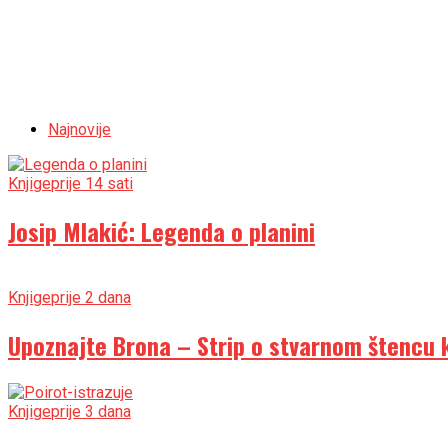
Najnovije
Knjige
prije 14 sati
Josip Mlakić: Legenda o planini
Knjige
prije 2 dana
Upoznajte Brona – Strip o stvarnom štencu ko
Knjige
prije 3 dana