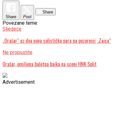
Share
Share
Post
Povezane teme:
Sljedeće
„Orašar“ uz dva nova solistička para na pozornici „Zajca“
Ne propustite
Orašar, omiljena baletna bajka na sceni HNK Split
Advertisement