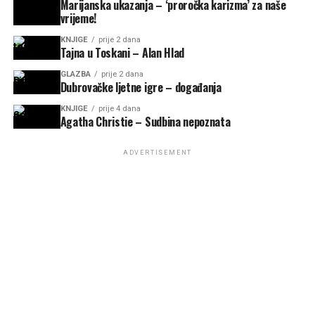
Marijanska ukazanja – ‘proročka karizma’ za naše
vrijeme!
KNJIGE
prije 2 dana
Tajna u Toskani – Alan Hlad
GLAZBA
prije 2 dana
Dubrovačke ljetne igre – događanja
KNJIGE
prije 4 dana
Agatha Christie – Sudbina nepoznata
ADVERTISEMENT