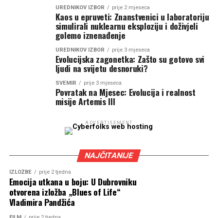
UREDNIKOV IZBOR
prije 2 mjeseca
Kaos u epruveti: Znanstvenici u laboratoriju
simulirali nuklearnu eksploziju i doživjeli
golemo iznenađenje
UREDNIKOV IZBOR
prije 3 mjeseca
Evolucijska zagonetka: Zašto su gotovo svi
ljudi na svijetu desnoruki?
SVEMIR
prije 3 mjeseca
Povratak na Mjesec: Evolucija i realnost
misije Artemis III
ADVERTISEMENT
NAJČITANIJE
IZLOŽBE
prije 2 tjedna
Emocija utkana u boju: U Dubrovniku
otvorena izložba „Blues of Life“
Vladimira Pandžića
FILM
prije 2 tjedna