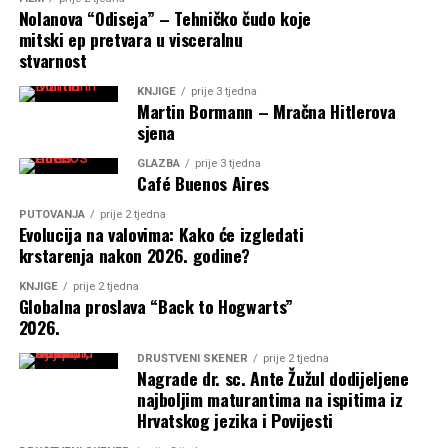
Nolanova “Odiseja” – Tehničko čudo koje
mitski ep pretvara u visceralnu
stvarnost
KNJIGE
prije 3 tjedna
Martin Bormann – Mračna Hitlerova
sjena
GLAZBA
prije 3 tjedna
Café Buenos Aires
PUTOVANJA
prije 2 tjedna
Evolucija na valovima: Kako će izgledati
krstarenja nakon 2026. godine?
KNJIGE
prije 2 tjedna
Globalna proslava “Back to Hogwarts”
2026.
DRUŠTVENI SKENER
prije 2 tjedna
Nagrade dr. sc. Ante Žužul dodijeljene
najboljim maturantima na ispitima iz
Hrvatskog jezika i Povijesti