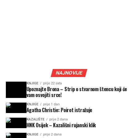
NAJNOVIJE
KNJIGE
prije 22 sata
Upoznajte Brona – Strip o stvarnom štencu koji će
vam osvojiti srce!
KNJIGE
prije 1 dan
Agatha Christie: Poirot istražuje
KAZALIŠTE
prije 2 dana
HNK Osijek – Kazališni rujanski klik
KNJIGE
prije 2 dana