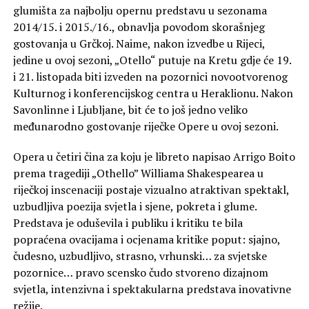
glumišta za najbolju opernu predstavu u sezonama
2014/15. i 2015./16., obnavlja povodom skorašnjeg
gostovanja u Grčkoj. Naime, nakon izvedbe u Rijeci,
jedine u ovoj sezoni, „Otello“ putuje na Kretu gdje će 19.
i 21. listopada biti izveden na pozornici novootvorenog
Kulturnog i konferencijskog centra u Heraklionu. Nakon
Savonlinne i Ljubljane, bit će to još jedno veliko
međunarodno gostovanje riječke Opere u ovoj sezoni.
Opera u četiri čina za koju je libreto napisao Arrigo Boito
prema tragediji „Othello” Williama Shakespearea u
riječkoj inscenaciji postaje vizualno atraktivan spektakl,
uzbudljiva poezija svjetla i sjene, pokreta i glume.
Predstava je oduševila i publiku i kritiku te bila
popraćena ovacijama i ocjenama kritike poput: sjajno,
čudesno, uzbudljivo, strasno, vrhunski… za svjetske
pozornice… pravo scensko čudo stvoreno dizajnom
svjetla, intenzivna i spektakularna predstava inovativne
režije.