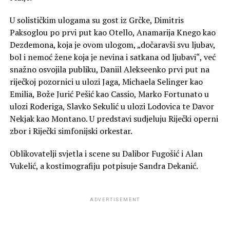
U solističkim ulogama su gost iz Grčke, Dimitris
Paksoglou po prvi put kao Otello, Anamarija Knego kao
Dezdemona, koja je ovom ulogom, „dočaravši svu ljubav,
bol i nemoć žene koja je nevina i satkana od ljubavi“, već
snažno osvojila publiku, Daniil Alekseenko prvi put na
riječkoj pozornici u ulozi Jaga, Michaela Selinger kao
Emilia, Bože Jurić Pešić kao Cassio, Marko Fortunato u
ulozi Roderiga, Slavko Sekulić u ulozi Lodovica te Davor
Nekjak kao Montano. U predstavi sudjeluju Riječki operni
zbor i Riječki simfonijski orkestar.
Oblikovatelji svjetla i scene su Dalibor Fugošić i Alan
Vukelić, a kostimografiju potpisuje Sandra Dekanić.
ADVERTISEMENT