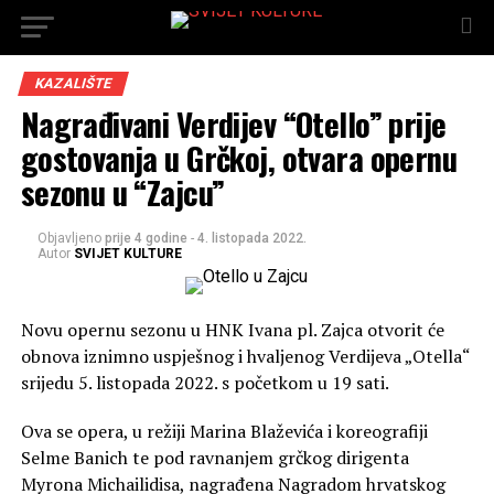
KAZALIŠTE
Nagrađivani Verdijev “Otello” prije
gostovanja u Grčkoj, otvara opernu
sezonu u “Zajcu”
Objavljeno
prije 4 godine
-
4. listopada 2022.
Autor
SVIJET KULTURE
Novu opernu sezonu u HNK Ivana pl. Zajca otvorit će
obnova iznimno uspješnog i hvaljenog Verdijeva „Otella“
srijedu 5. listopada 2022. s početkom u 19 sati.
Ova se opera, u režiji Marina Blaževića i koreografiji
Selme Banich te pod ravnanjem grčkog dirigenta
Myrona Michailidisa, nagrađena Nagradom hrvatskog