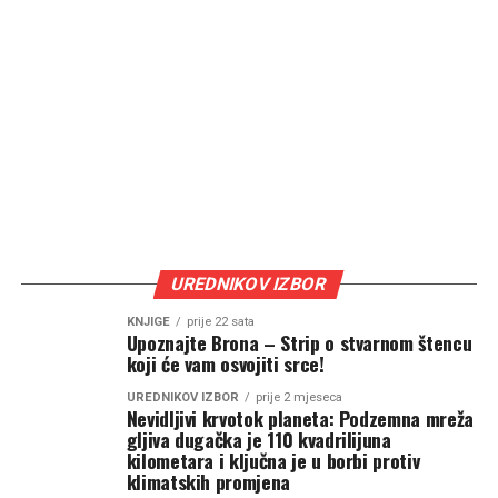
UREDNIKOV IZBOR
KNJIGE
prije 22 sata
Upoznajte Brona – Strip o stvarnom štencu
koji će vam osvojiti srce!
UREDNIKOV IZBOR
prije 2 mjeseca
Nevidljivi krvotok planeta: Podzemna mreža
gljiva dugačka je 110 kvadrilijuna
kilometara i ključna je u borbi protiv
klimatskih promjena