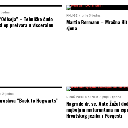
2 tjedna
KNJIGE
prije 3 tjedna
“Odiseja” – Tehničko čudo
Martin Bormann – Mračna Hit
i ep pretvara u visceralnu
sjena
je 2 tjedna
DRUŠTVENI SKENER
prije 2 tjedna
proslava “Back to Hogwarts”
Nagrade dr. sc. Ante Žužul dod
najboljim maturantima na ispi
Hrvatskog jezika i Povijesti