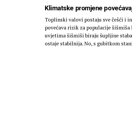
Klimatske promjene povećava
Toplinski valovi postaju sve češći i 
povećava rizik za populacije šišmiša
uvjetima šišmiši biraju šupljine stab
ostaje stabilnija. No, s gubitkom stan