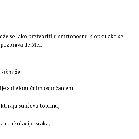
ože se lako pretvoriti u smrtonosnu klopku ako se
upozorava de Mel.
 šišmiše:
cije s djelomičnim osunčanjem,
ektiraju sunčevu toplinu,
za cirkulaciju zraka,