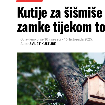
Kutije za šišmiš
zamke tijekom to
Objavljeno
prije 10 mjeseci
-
16. listopada 2025.
Autor
SVIJET KULTURE