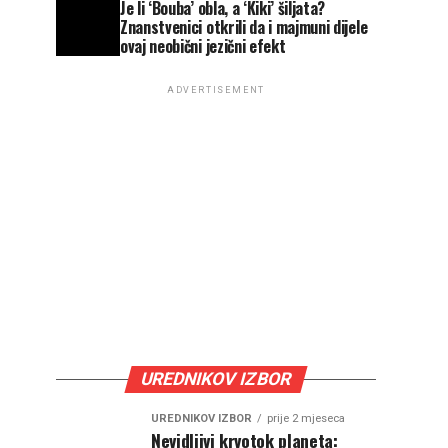
Je li ‘Bouba’ obla, a ‘Kiki’ šiljata?
Znanstvenici otkrili da i majmuni dijele
ovaj neobični jezični efekt
ADVERTISEMENT
UREDNIKOV IZBOR
UREDNIKOV IZBOR
prije 2 mjeseca
Nevidljivi krvotok planeta: