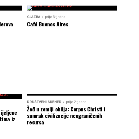
GLAZBA
prije 3 tjedna
lerova
Café Buenos Aires
DRUŠTVENI SKENER
prije 2 tjedna
Žeđ u zemlji obilja: Corpus Christi i
ijeljene
sumrak civilizacije neograničenih
tima iz
resursa