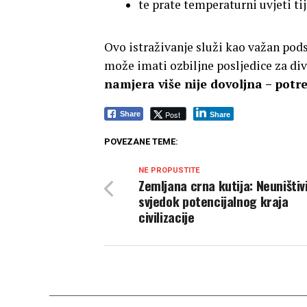
te prate temperaturni uvjeti t
Ovo istraživanje služi kao važan pods
može imati ozbiljne posljedice za divl
namjera više nije dovoljna – potr
Post
Share
Share
POVEZANE TEME:
NE PROPUSTITE
Zemljana crna kutija: Neuništiv
svjedok potencijalnog kraja
civilizacije