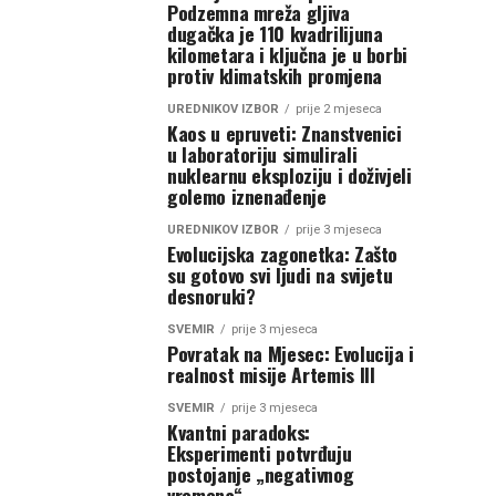
Podzemna mreža gljiva
dugačka je 110 kvadrilijuna
kilometara i ključna je u borbi
protiv klimatskih promjena
UREDNIKOV IZBOR
prije 2 mjeseca
Kaos u epruveti: Znanstvenici
u laboratoriju simulirali
nuklearnu eksploziju i doživjeli
golemo iznenađenje
UREDNIKOV IZBOR
prije 3 mjeseca
Evolucijska zagonetka: Zašto
su gotovo svi ljudi na svijetu
desnoruki?
SVEMIR
prije 3 mjeseca
Povratak na Mjesec: Evolucija i
realnost misije Artemis III
SVEMIR
prije 3 mjeseca
Kvantni paradoks:
Eksperimenti potvrđuju
postojanje „negativnog
vremena“