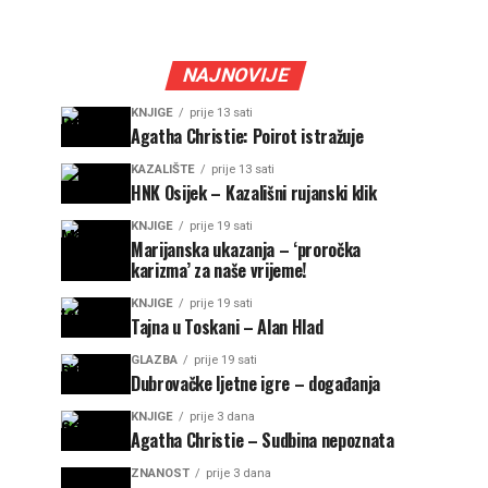
NAJNOVIJE
KNJIGE
prije 13 sati
Agatha Christie: Poirot istražuje
KAZALIŠTE
prije 13 sati
HNK Osijek – Kazališni rujanski klik
KNJIGE
prije 19 sati
Marijanska ukazanja – ‘proročka
karizma’ za naše vrijeme!
KNJIGE
prije 19 sati
Tajna u Toskani – Alan Hlad
GLAZBA
prije 19 sati
Dubrovačke ljetne igre – događanja
KNJIGE
prije 3 dana
Agatha Christie – Sudbina nepoznata
ZNANOST
prije 3 dana