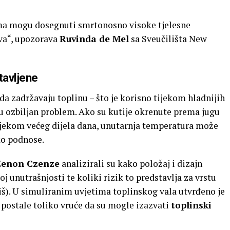
ama mogu dosegnuti smrtonosno visoke tjelesne
va“, upozorava
Ruvinda de Mel
sa Sveučilišta New
tavljene
 da zadržavaju toplinu – što je korisno tijekom hladnijih
a u ozbiljan problem. Ako su kutije okrenute prema jugu
ijekom većeg dijela dana, unutarnja temperatura može
ško podnose.
Zenon Czenze
analizirali su kako položaj i dizajn
j unutrašnjosti te koliki rizik to predstavlja za vrstu
iš). U simuliranim uvjetima toplinskog vala utvrđeno je
 postale toliko vruće da su mogle izazvati
toplinski