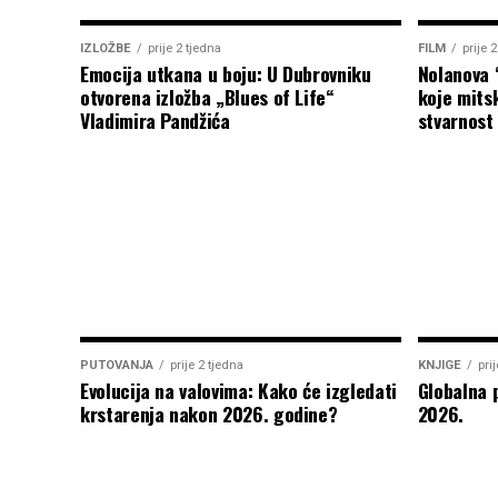
IZLOŽBE
prije 2 tjedna
FILM
prije 
Emocija utkana u boju: U Dubrovniku
Nolanova 
otvorena izložba „Blues of Life“
koje mitsk
Vladimira Pandžića
stvarnost
PUTOVANJA
prije 2 tjedna
KNJIGE
pri
Evolucija na valovima: Kako će izgledati
Globalna 
krstarenja nakon 2026. godine?
2026.