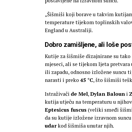
postavljene na izravnom suncu.
„Šišmiši koji borave u takvim kutij
temperature tijekom toplinskih valo
England u Australiji.
Dobro zamišljene, ali loše pos
Kutije za šišmiše dizajnirane su tako
mjeseci, ali se tijekom ljeta pretvar
ili zapadu, odnosno izložene suncu t
narasti i preko
45 °C
, što šišmiši te
Istraživači
de Mel
,
Dylan Baloun
i
kutija utječu na temperaturu u njihovo
Eptesicus fuscus
(veliki smeđi šišm
da su kutije izložene izravnom suncu
udar
kod šišmiša unutar njih.