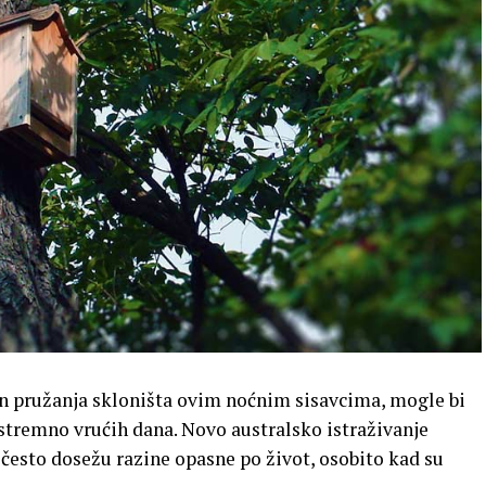
in pružanja skloništa ovim noćnim sisavcima, mogle bi
stremno vrućih dana. Novo australsko istraživanje
 često dosežu razine opasne po život, osobito kad su