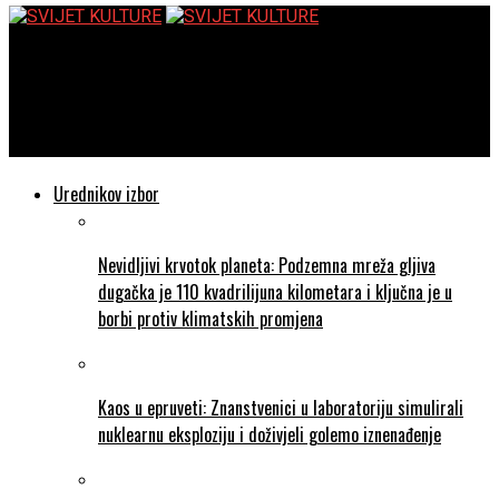
SVIJET KULTURE
Marriott International slavi značajan korak na putu ka nuli
emisija ugljičnog dioksida
Urednikov izbor
Nevidljivi krvotok planeta: Podzemna mreža gljiva
dugačka je 110 kvadrilijuna kilometara i ključna je u
borbi protiv klimatskih promjena
Kaos u epruveti: Znanstvenici u laboratoriju simulirali
nuklearnu eksploziju i doživjeli golemo iznenađenje