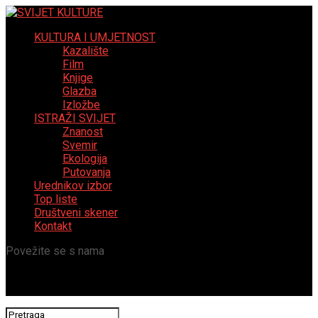
KULTURA I UMJETNOST
Kazalište
Film
Knjige
Glazba
Izložbe
ISTRAŽI SVIJET
Znanost
Svemir
Ekologija
Putovanja
Urednikov izbor
Top liste
Društveni skener
Kontakt
Povežite se s nama