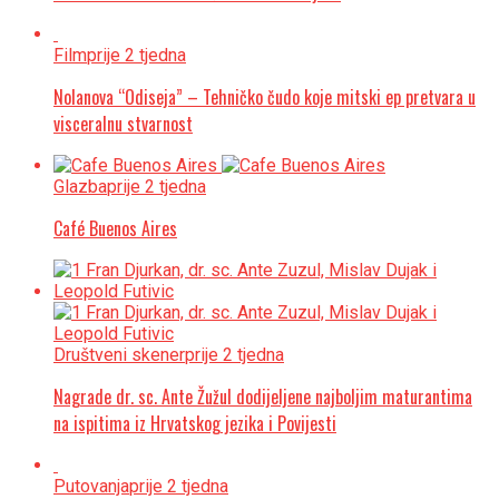
Film
prije 2 tjedna
Nolanova “Odiseja” – Tehničko čudo koje mitski ep pretvara u
visceralnu stvarnost
Glazba
prije 2 tjedna
Café Buenos Aires
Društveni skener
prije 2 tjedna
Nagrade dr. sc. Ante Žužul dodijeljene najboljim maturantima
na ispitima iz Hrvatskog jezika i Povijesti
Putovanja
prije 2 tjedna