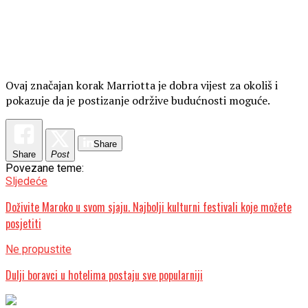
Ovaj značajan korak Marriotta je dobra vijest za okoliš i
pokazuje da je postizanje održive budućnosti moguće.
Share
Share
Post
Povezane teme:
Sljedeće
Doživite Maroko u svom sjaju. Najbolji kulturni festivali koje možete
posjetiti
Ne propustite
Dulji boravci u hotelima postaju sve popularniji