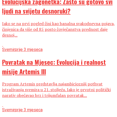
Evolucijska zagonetka: Zašto su gotovo svi
ljudi na svijetu desnoruki?
Iako se na prvi pogled čini kao banalna svakodnevna pojava,
činjenica da više od 85 posto čovječanstva prednost daje
desnoj...
Svemir
prije 3 mjeseca
Povratak na Mjesec: Evolucija i realnost
misije Artemis III
Program Artemis predstavlja najambiciozniji pothvat
istraživanja svemira u 21. stoljeću. Iako je prvotni politički
narativ obećavao brz i trijumfalan povratak...
Svemir
prije 3 mjeseca