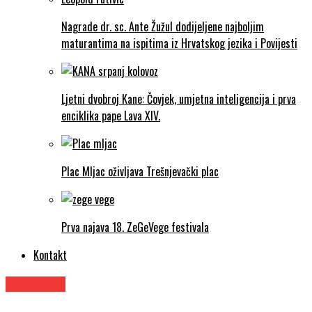
Nagrade dr. sc. Ante Žužul dodijeljene najboljim
maturantima na ispitima iz Hrvatskog jezika i Povijesti
Ljetni dvobroj Kane: Čovjek, umjetna inteligencija i prva
enciklika pape Lava XIV.
Plac Mljac oživljava Trešnjevački plac
Prva najava 18. ZeGeVege festivala
Kontakt
Putovanja