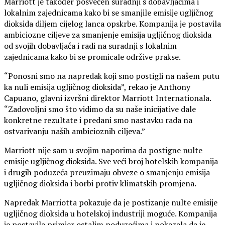
Marriott je također posvećen suradnji s dobavljačima i
lokalnim zajednicama kako bi se smanjile emisije ugljičnog
dioksida diljem cijelog lanca opskrbe. Kompanija je postavila
ambiciozne ciljeve za smanjenje emisija ugljičnog dioksida
od svojih dobavljača i radi na suradnji s lokalnim
zajednicama kako bi se promicale održive prakse.
“Ponosni smo na napredak koji smo postigli na našem putu
ka nuli emisija ugljičnog dioksida”, rekao je Anthony
Capuano, glavni izvršni direktor Marriott Internationala.
“Zadovoljni smo što vidimo da su naše inicijative dale
konkretne rezultate i predani smo nastavku rada na
ostvarivanju naših ambicioznih ciljeva.”
Marriott nije sam u svojim naporima da postigne nulte
emisije ugljičnog dioksida. Sve veći broj hotelskih kompanija
i drugih poduzeća preuzimaju obveze o smanjenju emisija
ugljičnog dioksida i borbi protiv klimatskih promjena.
Napredak Marriotta pokazuje da je postizanje nulte emisije
ugljičnog dioksida u hotelskoj industriji moguće. Kompanija
je postavila primjer ostalim poduzećima i pokazala da je