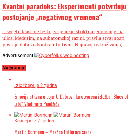
Kvantni paradoks: Eksperimenti potvrđuju
postojanje „negativnog vremena“
U svijetu klasične fizike, vrijeme je striktna jednosmjerna
ulica. Međutim, na subatomskoj razini, pravila stvarnosti
postaju duboko kontraintuitivna. Najnovija istraživanja,...
Advertisement
Najčitanije
Izložbe
prije 2 tjedna
Emocija utkana u boju: U Dubrovniku otvorena izložba „Blues of
Life“ Vladimira Pandžića
Knjige
prije 2 tjedna
Martin Bormann – Mračna Hitlerova sjena