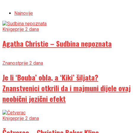
Najnovije
Knjige
prije 2 dana
Agatha Christie – Sudbina nepoznata
Znanost
prije 2 dana
Je li ‘Bouba’ obla, a ‘Kiki’ šiljata?
Znanstvenici otkrili da i majmuni dijele ovaj
neobični jezični efekt
Knjige
prije 2 dana
Četverac – Christina Baker Kline