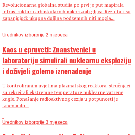
Revolucionarna globalna studija po prvi je put mapirala
infrastrukturu arbuskularnih mikoriznih gljiva. Rezultati su
zapanjujući: ukupna duljina podzemnih niti mogla...
Urednikov izbor
prije 2 mjeseca
Kaos u epruveti: Znanstvenici u
laboratoriju simulirali nuklearnu eksploziju
i doživjeli golemo iznenađenje
U kontroliranim uvjetima plazmatskog reaktora, stručnjaci
su rekreirali ekstremne temperature nuklearne vatrene
kugle. Ponašanje radioaktivnog cezija u potpunosti je
iznenadilo...
Urednikov izbor
prije 3 mjeseca