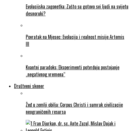
Evolucijska zagonetka: Zašto su gotovo svi ljudi na svijetu
desnoruki?
Povratak na Mjesec: Evolucija i realnost misije Artemis
III
Kvantni paradoks: Eksperimenti potvrđuju postojanje
„negativnog vremena“
Društveni skener
Žeđ u zemlji obilja: Corpus Christi i sumrak civilizacije
neograničenih resursa