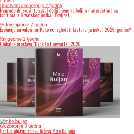
Društveni skener
prije 2 tjedna
Nagrade dr. sc. Ante Žužul dodijeljene najboljim maturantima na
ispitima iz Hrvatskog jezika i Povijesti
Putovanja
prije 2 tjedna
Evolucija na valovima: Kako će izgledati krstarenja nakon 2026. godine?
Knjige
prije 2 tjedna
Globalna proslava “Back to Hogwarts” 2026.
Glazba
prije 3 tjedna
Cantus objavio zbirku hitova Mire Buljana