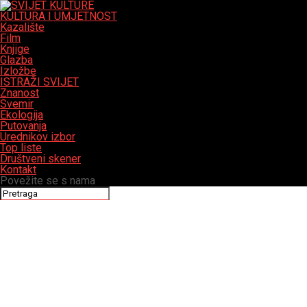
KULTURA I UMJETNOST
Kazalište
Film
Knjige
Glazba
Izložbe
ISTRAŽI SVIJET
Znanost
Svemir
Ekologija
Putovanja
Urednikov izbor
Top liste
Društveni skener
Kontakt
Povežite se s nama