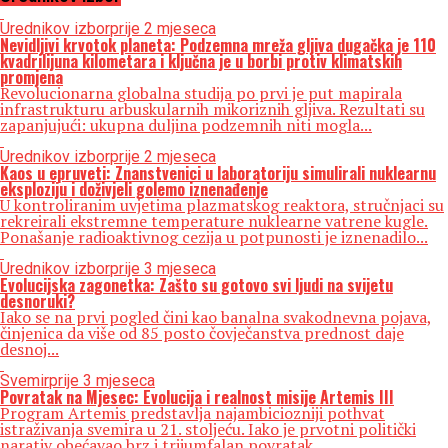
Urednikov izbor
prije 2 mjeseca
Nevidljivi krvotok planeta: Podzemna mreža gljiva dugačka je 110
kvadrilijuna kilometara i ključna je u borbi protiv klimatskih
promjena
Revolucionarna globalna studija po prvi je put mapirala
infrastrukturu arbuskularnih mikoriznih gljiva. Rezultati su
zapanjujući: ukupna duljina podzemnih niti mogla...
Urednikov izbor
prije 2 mjeseca
Kaos u epruveti: Znanstvenici u laboratoriju simulirali nuklearnu
eksploziju i doživjeli golemo iznenađenje
U kontroliranim uvjetima plazmatskog reaktora, stručnjaci su
rekreirali ekstremne temperature nuklearne vatrene kugle.
Ponašanje radioaktivnog cezija u potpunosti je iznenadilo...
Urednikov izbor
prije 3 mjeseca
Evolucijska zagonetka: Zašto su gotovo svi ljudi na svijetu
desnoruki?
Iako se na prvi pogled čini kao banalna svakodnevna pojava,
činjenica da više od 85 posto čovječanstva prednost daje
desnoj...
Svemir
prije 3 mjeseca
Povratak na Mjesec: Evolucija i realnost misije Artemis III
Program Artemis predstavlja najambiciozniji pothvat
istraživanja svemira u 21. stoljeću. Iako je prvotni politički
narativ obećavao brz i trijumfalan povratak...