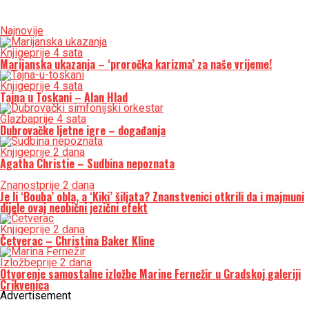
Najnovije
Knjige
prije 4 sata
Marijanska ukazanja – ‘proročka karizma’ za naše vrijeme!
Knjige
prije 4 sata
Tajna u Toskani – Alan Hlad
Glazba
prije 4 sata
Dubrovačke ljetne igre – događanja
Knjige
prije 2 dana
Agatha Christie – Sudbina nepoznata
Znanost
prije 2 dana
Je li ‘Bouba’ obla, a ‘Kiki’ šiljata? Znanstvenici otkrili da i majmuni
dijele ovaj neobični jezični efekt
Knjige
prije 2 dana
Četverac – Christina Baker Kline
Izložbe
prije 2 dana
Otvorenje samostalne izložbe Marine Fernežir u Gradskoj galeriji
Crikvenica
Advertisement