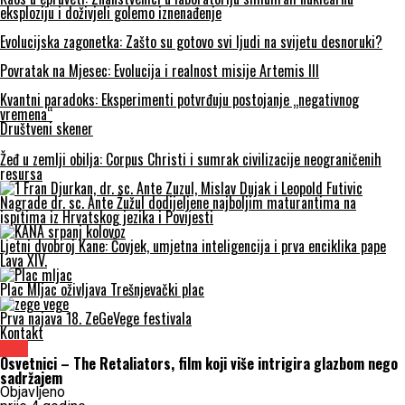
eksploziju i doživjeli golemo iznenađenje
Evolucijska zagonetka: Zašto su gotovo svi ljudi na svijetu desnoruki?
Povratak na Mjesec: Evolucija i realnost misije Artemis III
Kvantni paradoks: Eksperimenti potvrđuju postojanje „negativnog
vremena“
Društveni skener
Žeđ u zemlji obilja: Corpus Christi i sumrak civilizacije neograničenih
resursa
Nagrade dr. sc. Ante Žužul dodijeljene najboljim maturantima na
ispitima iz Hrvatskog jezika i Povijesti
Ljetni dvobroj Kane: Čovjek, umjetna inteligencija i prva enciklika pape
Lava XIV.
Plac Mljac oživljava Trešnjevački plac
Prva najava 18. ZeGeVege festivala
Kontakt
Film
Osvetnici – The Retaliators, film koji više intrigira glazbom nego
sadržajem
Objavljeno