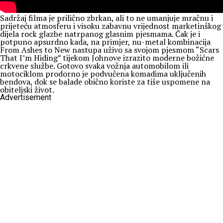
Sadržaj filma je prilično zbrkan, ali to ne umanjuje mračnu i
prijeteću atmosferu i visoku zabavnu vrijednost marketinškog
dijela rock glazbe natrpanog glasnim pjesmama. Čak je i
potpuno apsurdno kada, na primjer, nu-metal kombinacija
From Ashes to New nastupa uživo sa svojom pjesmom “Scars
That I’m Hiding” tijekom Johnove izrazito moderne božićne
crkvene službe. Gotovo svaka vožnja automobilom ili
motociklom prodorno je podvučena komadima uključenih
bendova, dok se balade obično koriste za tiše uspomene na
obiteljski život.
Advertisement