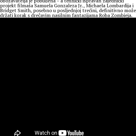
obožavatelja je pobuđena – a tehnički ispravan zajednički
projekt filmaša Samuela Gonzaleza Jr. , Michaela Lombardija i
Bridget Smith, posebno u posljednjoj trećini, definitivno može
držati korak s drečavim nasilnim fantazijama Roba Zombieja.