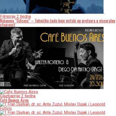
Film
prije 2 tjedna
Nolanova “Odiseja” – Tehničko čudo koje mitski ep pretvara u visceralnu
stvarnost
Glazba
prije 2 tjedna
Café Buenos Aires