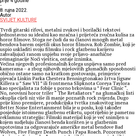
prije 4 godine
-
8. rujna 2022.
Autor
SVIJET KULTURE
Tvrdi gitarski rifovi, metalni zvukovi i borilački tekstovi
jednostavno su idealni kao mračna i prijeteća zvučna kulisa za
horor filmove. Stoga ne čudi da su članovi mnogih metal
bendova barem osjetili okus horor filmova. Rob Zombie, koji je
uspio uskladiti svoju filmsku i rock glazbenu karijeru
zahvaljujući ranom uspjehu svoje prljavo-anarhične
reimaginacije Noći vještica, ostaje iznimka.
Većina njegovih profesionalnih kolega uspijeva samo pred
kamerama – a zbog njihovih mješovitih glumačkih sposobnosti
obično ostane samo na kratkom gostovanju, primjerice
pjevača Linkin Parka Chestera Benningtonakao žrtva Jigsaw
Killera u ” Saw VII ” ili frontmena Slipknota Coreya Taylora
kao specijalista za fobije s porno brkovima u ” Fear Clinic “.
No, neovisni horor triler “ The Retaliators ” na glumačkoj listi
okuplja cijeli niz više ili manje poznatih rock zvijezda. Dugo
prije kino premijere, produkcijska tvrtka znakovitog imena
Better Noise Entertainment bila je u poslu, koji također
posjeduje istoimenu glazbenu etiketu, upotrijebio je pametnu
reklamnu strategiju: Filmski materijal koji je već snimljen u
kojem sudjeluju članovi benda korišten je u glazbenim
spotovima za odgovarajuće američke metal bendove Bad
Wolves, Five Finger Death Punch i Papa Roach. Pozornost