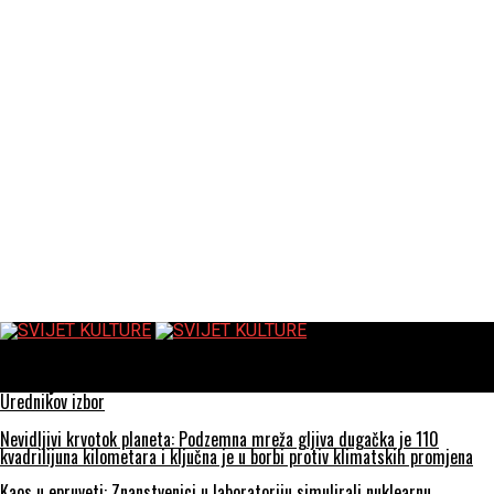
SVIJET KULTURE
Osvetnici – The Retaliators, film koji više intrigira glazbom nego
sadržajem
Urednikov izbor
Nevidljivi krvotok planeta: Podzemna mreža gljiva dugačka je 110
kvadrilijuna kilometara i ključna je u borbi protiv klimatskih promjena
Kaos u epruveti: Znanstvenici u laboratoriju simulirali nuklearnu