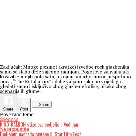
Zaključak: Mnoge pjesme i (kratke) izvedbe rock glazbenika
samo se slabo drže zajedno radnjom. Pogotovo zahvaljujući
krvavih zadnjih pola sata, u kojima anarho-horor nesputano
puca, “The Retaliators” i dalje valjano roka no vrijedi ga
gledati samo i isključivo zbog glazbene kulise, nikako zbog
scenarija ili glume.
Share
Share
Post
Povezane teme:
Sljedeće
KINO-KAMION stiže ove nedjelje u Vodnjan
Ne propustite
Dodjelom nagrada završen 9. Star Film Fest