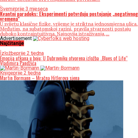
Svemir
prije 3 mjeseca
Kvantni paradoks: Eksperimenti potvrđuju postojanje „negativnog
vremena“
U svijetu klasične fizike, vrijeme je striktna jednosmjerna ulica.
Međutim, na subatomskoj razini, pravila stvarnosti postaju
duboko kontraintuitivna. Najnovija istraživanja,...
Advertisement
Najčitanije
Izložbe
prije 2 tjedna
Emocija utkana u boju: U Dubrovniku otvorena izložba „Blues of Life“
Vladimira Pandžića
Knjige
prije 2 tjedna
Martin Bormann – Mračna Hitlerova sjena