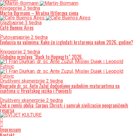
Knjige
prije 3 tjedna
Martin Bormann – Mračna Hitlerova sjena
Glazba
prije 3 tjedna
Café Buenos Aires
Putovanja
prije 2 tjedna
Evolucija na valovima: Kako će izgledati krstarenja nakon 2026. godine?
Knjige
prije 2 tjedna
Globalna proslava “Back to Hogwarts” 2026.
Društveni skener
prije 2 tjedna
Nagrade dr. sc. Ante Žužul dodijeljene najboljim maturantima na
ispitima iz Hrvatskog jezika i Povijesti
Društveni skener
prije 2 tjedna
Žeđ u zemlji obilja: Corpus Christi i sumrak civilizacije neograničenih
resursa
Impressum
Kontakt