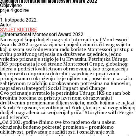
zajednici International Montessori Award 2022
Objavljeno
prije 4 godine
-
1. listopada 2022.
Autor
SVIJET KULTURE
Na ovogodišnjoj dodjeli nagrada International Montessori
Awards 2022 organizacijama i pojedincima iz čitavog svijeta
koji u svom svakodnevnom radu koriste Montessori pristup u
svrhu pozitivnog utjecaja na društvene zajednice, jedno
vrijedno priznanje stiglo je i u Hrvatsku. Petrinjska Udruga
IKS prepoznata je od strane Montessori Grupe, globalnog
lidera u podršci kvalitetnom obrazovanju, kao organizacija
koja izrazito doprinosi dobrobiti zajednice i pozitivnim
promjenama u okruženju te je njihov rad, posebice u izrazito
zahtjevnom razdoblju uzrokovanom potresima na Banovini,
nagrađen u kategoriji Social Impact and Change.
Ovo priznanje svrstalo je petrinjsku Udrugu IKS uz sam bok
brojnim borcima za pristup izvrsnom obrazovanju i
društvenim promjenama diljem svijeta, među kojima se nalazi
i Sarah Ferguson, vojvotkinja od Yorka, koja je na ovogodišnjoj
dodjeli nagrađena za svoj serijal priča “Storytime with Fergie
and Friends”.
„Od 2003. godine činimo sve što možemo da u našem
okruženju budemo pokretač promjena – promičemo
uključivost, prihvaćanje različitosti i osnaživanje svih