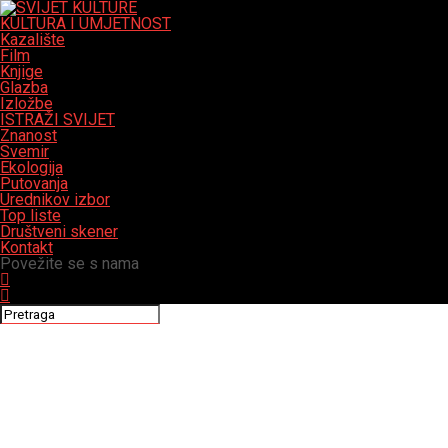
KULTURA I UMJETNOST
Kazalište
Film
Knjige
Glazba
Izložbe
ISTRAŽI SVIJET
Znanost
Svemir
Ekologija
Putovanja
Urednikov izbor
Top liste
Društveni skener
Kontakt
Povežite se s nama