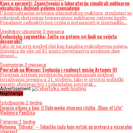
Kaos u epruveti: Znanstvenici u laboratoriju simulirali nuklearnu
eksploziju i doživjeli golemo iznenađenje
U kontroliranim uvjetima plazmatskog reaktora, stručnjaci su
rekreirali ekstremne temperature nuklearne vatrene kugle.
Ponašanje radioaktivnog cezija u potpunosti je iznenadilo...
Urednikov izbor
prije 3 mjeseca
Evolucijska zagonetka: Zašto su gotovo svi ljudi na svijetu
desnoruki?
Iako se na prvi pogled čini kao banalna svakodnevna pojava,
činjenica da više od 85 posto čovječanstva prednost daje
desnoj...
Svemir
prije 3 mjeseca
Povratak na Mjesec: Evolucija i realnost misije Artemis III
Program Artemis predstavlja najambiciozniji pothvat
istraživanja svemira u 21. stoljeću. Iako je prvotni politički
narativ obećavao brz i trijumfalan povratak...
Advertisement
Najčitanije
Izložbe
prije 2 tjedna
Emocija utkana u boju: U Dubrovniku otvorena izložba „Blues of Life“
Vladimira Pandžića
Film
prije 2 tjedna
Nolanova “Odiseja” – Tehničko čudo koje mitski ep pretvara u visceralnu
stvarnost