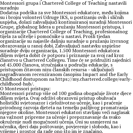
Montessori grupa i Chartered College of Teaching nastavili
suradnju
Dodatna podrška za sve Montessori edukatore, među kojima
su i brojni volonteri Udruge IKS, u postizanju ovih i sličnih
uspjeha, dolazi zahvaljujući kontinuiranoj suradnji Montessori
Grupe, globalnog lidera u pružanju Montessori pristupa, i
organizacije Chartered College of Teaching, profesionalnog
tijela za učitelje i pomoćnike u nastavi. Prošli tjedan
organizacije su najavile daljnju suradnje u pružanju izvrsnog
obrazovanja u ranoj dobi. Zahvaljujući nastavku uspješne
suradnje dviju organizacija, 1.500 Montessori edukatora
diljem svijeta dobit će potporu i priznanje za svoj rad kroz
članstvo u Chartered Collegeu. Time će se pridružiti zajednici
od 45.000 članova, stručnjaka u području edukacije, s
pristupom čitavom nizu članskih resursa – uključujući
nagrađivanom recenziranom časopisu Impact and the Early
Childhood dostupnom na https://my.chartered.college/early-
childhood-hub/.
O Montessori pristupu:
Montessori pristup više od 100 godina obogaćuje živote djece
diljem svijeta. Ovaj održivi obrazovni pristup obuhvaća
holistički svjetonazor i cjeloživotno učenje, kao i praćenje
prirodnog razvoja djeteta na temelju pažljivog promatranja
njegove okoline. Montessori edukatori stavljaju veći naglasak
na važnost pripreme za učenje i prepoznavanje da svako
okruženje nudi mogućnosti učenja. Oni su usmjereni na
učenika, djeci daju poštovanje, povjerenje i slobodu, kao i
vrijeme i prostor da rade ono što im je značajno.