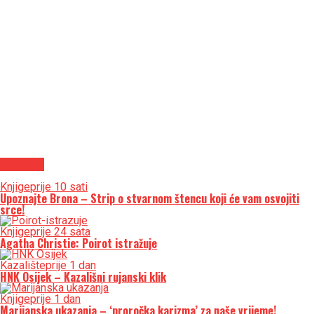
Najnovije
Knjige
prije 10 sati
Upoznajte Brona – Strip o stvarnom štencu koji će vam osvojiti
srce!
Knjige
prije 24 sata
Agatha Christie: Poirot istražuje
Kazalište
prije 1 dan
HNK Osijek – Kazališni rujanski klik
Knjige
prije 1 dan
Marijanska ukazanja – ‘proročka karizma’ za naše vrijeme!