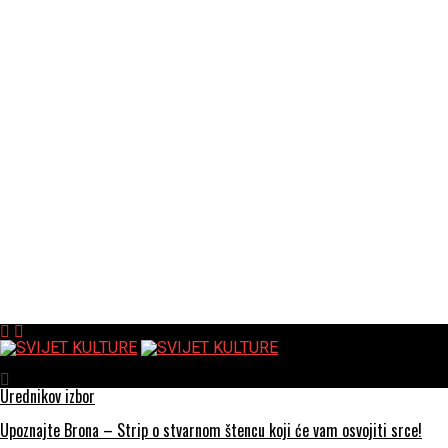
SVIJET KULTURE
Urednikov izbor
Upoznajte Brona – Strip o stvarnom štencu koji će vam osvojiti srce!