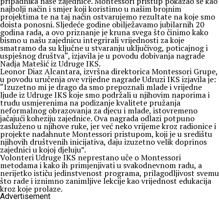
pripadnika naše zajednice. Montessori pristup pokazao se kao
najbolji način i smjer koji koristimo u našim brojnim
projektima te na taj način ostvarujemo rezultate na koje smo
doista ponosni. Sljedeće godine obilježavamo jubilarnih 20
godina rada, a ovo priznanje je kruna svega što činimo kako
bismo u našu zajednicu integrirali vrijednosti za koje
smatramo da su ključne u stvaranju uključivog, poticajnog i
uspješnog društva“, izjavila je u povodu dobivanja nagrade
Nadja Matešić iz Udruge IKS.
Leonor Diaz Alcantara, izvršna direktorica Montessori Grupe,
u povodu uručenja ove vrijedne nagrade Udruzi IKS izjavila je:
“Izuzetno mi je drago da smo prepoznali mlade i vrijedne
ljude iz Udruge IKS koje smo podržali u njihovim naporima i
trudu usmjerenima na podizanje kvalitete pružanja
neformalnog obrazovanja za djecu i mlade, istovremeno
jačajući koheziju zajednice. Ova nagrada odlazi potpuno
zasluženo u njihove ruke, jer već neko vrijeme kroz radionice i
projekte nadahnute Montessori pristupom, koji je u središtu
njihovih društvenih inicijativa, daju izuzetno velik doprinos
zajednici u kojoj djeluju”.
Volonteri Udruge IKS neprestano uče o Montessori
metodama i kako ih primjenjivati u svakodnevnom radu, a
nerijetko ističu jedinstvenost programa, prilagodljivost svemu
što rade i iznimno zanimljive lekcije kao vrijednost edukacija
kroz koje prolaze.
Advertisement