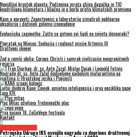
Nevidljivi krvotok planeta: Podzemna mreža gljiva dugačka je 110
kvadrilijuna kilometara i ključna je u borbi protiv klimatskih promjena
Kaos u epruveti: Znanstvenici u laboratoriju simulirali nuklearnu
eksploziju i doživjeli golemo iznenađenje
Evolucijska zagonetka: Zašto su gotovo svi ljudi na svijetu desnoruki?
Povratak na Mjesec: Evolucija i realnost misije Artemis III
Društveni skener
Žeđ u zemlji obilja: Corpus Christi i sumrak civilizacije neograničenih
resursa
Nagrade dr. sc. Ante Žužul dodijeljene najboljim maturantima na
ispitima iz Hrvatskog jezika i Povijesti
Ljetni dvobroj Kane: Čovjek, umjetna inteligencija i prva enciklika pape
Lava XIV.
Plac Mljac oživljava Trešnjevački plac
Prva najava 18. ZeGeVege festivala
Kontakt
Urednikov izbor
Petrinjska Udruga IKS osvojila nagradu za doprinos društvenoj