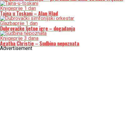
Knjige
prije 1 dan
Tajna u Toskani – Alan Hlad
Glazba
prije 1 dan
Dubrovačke ljetne igre – događanja
Knjige
prije 3 dana
Agatha Christie – Sudbina nepoznata
Advertisement