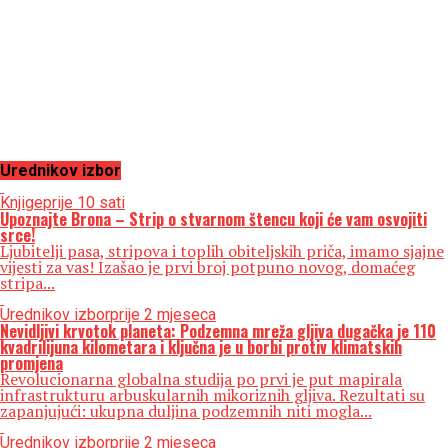
Urednikov izbor
Knjige
prije 10 sati
Upoznajte Brona – Strip o stvarnom štencu koji će vam osvojiti
srce!
Ljubitelji pasa, stripova i toplih obiteljskih priča, imamo sjajne
vijesti za vas! Izašao je prvi broj potpuno novog, domaćeg
stripa...
Urednikov izbor
prije 2 mjeseca
Nevidljivi krvotok planeta: Podzemna mreža gljiva dugačka je 110
kvadrilijuna kilometara i ključna je u borbi protiv klimatskih
promjena
Revolucionarna globalna studija po prvi je put mapirala
infrastrukturu arbuskularnih mikoriznih gljiva. Rezultati su
zapanjujući: ukupna duljina podzemnih niti mogla...
Urednikov izbor
prije 2 mjeseca