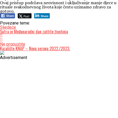
Ovaj pristup podržava neovisnost i uključivanje manje djece u
rituale svakodnevnog života koje često uzimamo zdravo za
gotovo.
Post
Share
Share
Povezane teme:
Sljedeće
Sutra je Međunarodni dan zaštite životinja
Ne propustite
Kazalište KNAP – Nova sezona 2022./2023.
Advertisement