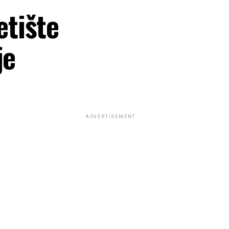
tište
je
ADVERTISEMENT