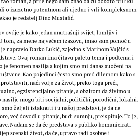
tao roman, a prije nego sam znao da ću doboto priliku
adi o izuzetno potentnom ali ujedno i vrli kompleksnom
kao je redatelj Dino Mustafić.
v ovdje je kako jedan unutrašnji svijet, lomljiv i
u. U tom, za mene najvećem izazovu, imao sam pomoć u
ju je napravio Darko Lukić, zajedno s Marinom Vujčić s
dstave. Ovaj roman ima čitavu paletu tema i podtema i
to je fenomen nasilja s kojim smo mi danas suočeni na
društvene. Kao pojedinci često smo pred dilemom kako s
protstaviti, naći volje za život, preko toga preći,
aktualno, egzistencijalno pitanje, s obzirom da živimo u
nasilje mogu biti socijalni, politički, porodični, lokalni.
mo željeli istaknuti i u našoj predstavi, je da ne
ore, već dovodi u pitanje, budi sumnju, preispituje. To je,
stave. Nadam se da će predstava s publiko komunicirati
ijep scenski život, da će, upravo radi osobne i