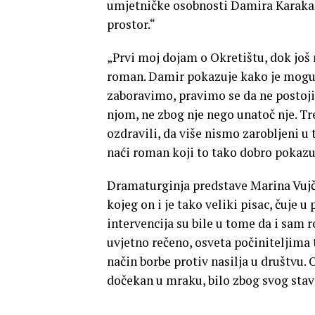
umjetničke osobnosti Damira Karakaša, 
prostor.“
„Prvi moj dojam o Okretištu, dok još n
roman. Damir pokazuje kako je moguće
zaboravimo, pravimo se da ne postoji,
njom, ne zbog nje nego unatoč nje. 
ozdravili, da više nismo zarobljeni u
naći roman koji to tako dobro pokazu
Dramaturginja predstave Marina Vujči
kojeg on i je tako veliki pisac, čuje 
intervencija su bile u tome da i sam 
uvjetno rečeno, osveta počiniteljima t
način borbe protiv nasilja u društvu.
dočekan u mraku, bilo zbog svog stava,