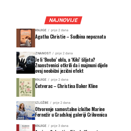
NAJNOVIJE
KNJIGE
prije 2 dana
Agatha Christie – Sudbina nepoznata
ZNANOST
prije 2 dana
Je li ‘Bouba’ obla, a ‘Kiki’ šiljata?
Znanstvenici otkrili da i majmuni dijele
ovaj neobični jezični efekt
KNJIGE
prije 2 dana
Četverac – Christina Baker Kline
IZLOŽBE
prije 2 dana
Otvorenje samostalne izložbe Marine
Fernežir u Gradskoj galeriji Crikvenica
KNJIGE
prije 3 dana