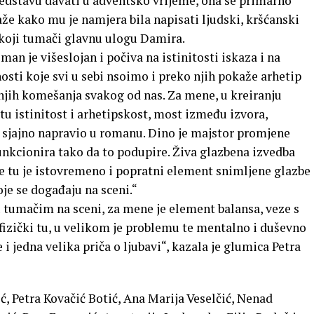
edstavu davati u adventsko vrijeme, ona se primarno
že kako mu je namjera bila napisati ljudski, kršćanski
 koji tumači glavnu ulogu Damira.
an je višeslojan i počiva na istinitosti iskaza i na
sti koje svi u sebi nsoimo i preko njih pokaže arhetip
njih komešanja svakog od nas. Za mene, u kreiranju
 tu istinitost i arhetipskost, most između izvora,
r sjajno napravio u romanu. Dino je majstor promjene
unkcionira tako da to podupire. Živa glazbena izvedba
če tu je istovremeno i popratni element snimljene glazbe
je se događaju na sceni.“
tumačim na sceni, za mene je element balansa, veze s
 fizički tu, u velikom je problemu te mentalno i duševno
i jedna velika priča o ljubavi“, kazala je glumica Petra
ć, Petra Kovačić Botić, Ana Marija Veselčić, Nenad