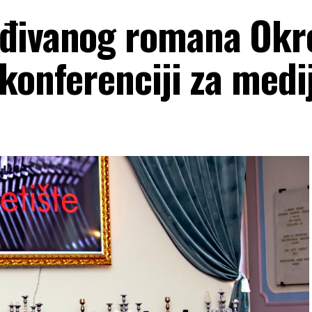
đivanog romana Okre
konferenciji za medi