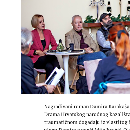
Nagrađivani roman Damira Karakaša Ok
Drama Hrvatskog narodnog kazališta 
traumatičnom događaju iz vlastitog 
ulogu Damira tumači Mijo Jurišić. Ok