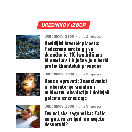
UREDNIKOV IZBOR
UREDNIKOV IZBOR
prije 2 mjeseca
Nevidljivi krvotok planeta:
Podzemna mreža gljiva
dugačka je 110 kvadrilijuna
kilometara i ključna je u borbi
protiv klimatskih promjena
UREDNIKOV IZBOR
prije 2 mjeseca
Kaos u epruveti: Znanstvenici
u laboratoriju simulirali
nuklearnu eksploziju i doživjeli
golemo iznenađenje
UREDNIKOV IZBOR
prije 3 mjeseca
Evolucijska zagonetka: Zašto
su gotovo svi ljudi na svijetu
desnoruki?