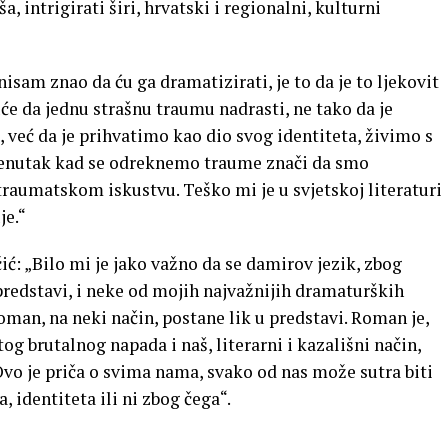
intrigirati širi, hrvatski i regionalni, kulturni
isam znao da ću ga dramatizirati, je to da je to ljekovit
 da jednu strašnu traumu nadrasti, ne tako da je
 već da je prihvatimo kao dio svog identiteta, živimo s
Trenutak kad se odreknemo traume znači da smo
 traumatskom iskustvu. Teško mi je u svjetskoj literaturi
je.“
ć: „Bilo mi je jako važno da se damirov jezik, zbog
u predstavi, i neke od mojih najvažnijih dramaturških
roman, na neki način, postane lik u predstavi. Roman je,
og brutalnog napada i naš, literarni i kazališni način,
 Ovo je priča o svima nama, svako od nas može sutra biti
 identiteta ili ni zbog čega“.