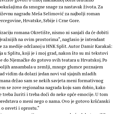
okušajima da smogne snage za nastavak života. Za
jiževnu nagradu Meša Selimović za najbolji roman
ercegovine, Hrvatske, Srbije i Crne Gore.
zaciju romana Okretište, nismo ni sanjali da će dobiti
važnijih na ovim prostorima“, naglasio je intendant
e za medije održanoj u HNK Split. Autor Damir Karakaš:
a u Splitu, koji je i moj grad, nakon što su mi tekstovi
e do Njemačke do gotovo svih teatara u Hrvatskoj. Po
jboljih ansambala u zemlji, mnoge glumce poznajem
ad vidim da dolazi jedan novi val sjajnih mladih
omana držao sam se nekih savjeta meni formativnog
jem se zove regionalna nagrada koju sam dobio, kako
treba žuriti i treba doći do neke opće emocije. U tom
 predstava o meni nego o nama. Ovo je gotovo kršćanski
o osveti i oprostu.“