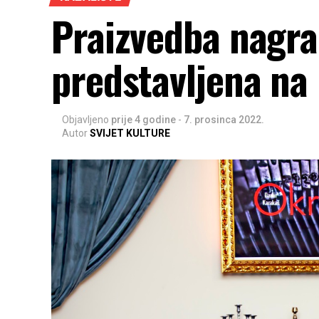
Praizvedba nagra
predstavljena na 
Objavljeno
prije 4 godine
-
7. prosinca 2022.
Autor
SVIJET KULTURE