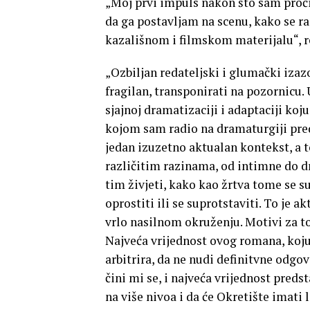
„Moj prvi impuls nakon što sam proči
da ga postavljam na scenu, kako se r
kazališnom i filmskom materijalu“, re
„Ozbiljan redateljski i glumački izazo
fragilan, transponirati na pozornic
sjajnoj dramatizaciji i adaptaciji ko
kojom sam radio na dramaturgiji pre
jedan izuzetno aktualan kontekst, a 
različitim razinama, od intimne do 
tim živjeti, kako kao žrtva tome se su
oprostiti ili se suprotstaviti. To je 
vrlo nasilnom okruženju. Motivi za to 
Najveća vrijednost ovog romana, koju s
arbitrira, da ne nudi definitvne odgov
čini mi se, i najveća vrijednost pred
na više nivoa i da će Okretište imati l