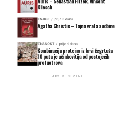
Auris – Sebastian Fitzek, Vincent
Kliesch
KNJIGE
prije 3 dana
Agatha Christie – Tajna vrata sudbine
ZNANOST
prije 4 dana
Kombinacija proteina iz krvi čegrtuša
10 puta je učinkovitija od postojećih
protuotrova
ADVERTISEMENT