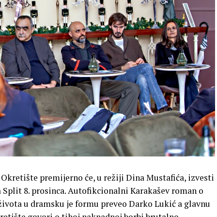
retište premijerno će, u režiji Dina Mustafića, izvesti
Split 8. prosinca. Autofikcionalni Karakašev roman o
života u dramsku je formu preveo Darko Lukić a glavnu
retište govori o tihoj naknadnoj borbi brutalno