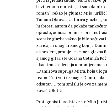
prvu izgledati čudno jednu ovakvu pr
bavi temom oprosta, a i sam damir ka
roman“, rekao je glumac Mijo Jurišić
Tamara Obrovac, autorica glazbe: „Rom
hrabrosti autora da pokaže tankoćutno
oprosta, odnosa prema sebi i unutraš
scenske glazbe važno je bilo sačuvati
zavičaja i onog urbanog koji je Dami
atmosfere, promjene scene i glazba f
sjajnog gitariste Gorana Cetinića Ko
i kao transcedencija u promjenama ko
„Damirova supruga Mitra, koju ulogu 
realnošću i velike snage. Damir, iako
odsutan. U tom smislu je ovo za mene 
kovačić Botić.
Protagonisti predstave su: Mijo Juriši