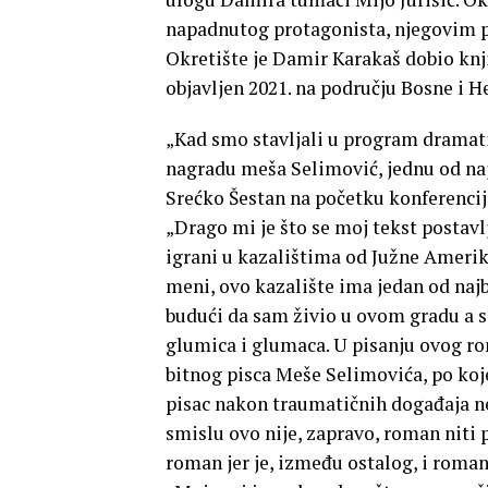
napadnutog protagonista, njegovim p
Okretište je Damir Karakaš dobio kn
objavljen 2021. na području Bosne i H
„Kad smo stavljali u program dramati
nagradu meša Selimović, jednu od naj
Srećko Šestan na početku konferencij
„Drago mi je što se moj tekst postavlj
igrani u kazalištima od Južne Amerik
meni, ovo kazalište ima jedan od na
budući da sam živio u ovom gradu a s
glumica i glumaca. U pisanju ovog r
bitnog pisca Meše Selimovića, po ko
pisac nakon traumatičnih događaja ne 
smislu ovo nije, zapravo, roman niti
roman jer je, između ostalog, i roman 