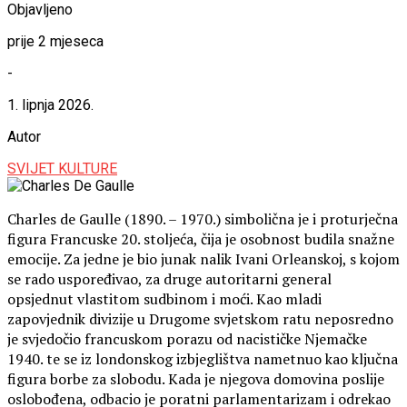
Objavljeno
prije 2 mjeseca
-
1. lipnja 2026.
Autor
SVIJET KULTURE
Charles de Gaulle (1890. – 1970.) simbolična je i proturječna
figura Francuske 20. stoljeća, čija je osobnost budila snažne
emocije. Za jedne je bio junak nalik Ivani Orleanskoj, s kojom
se rado uspoređivao, za druge autoritarni general
opsjednut vlastitom sudbinom i moći. Kao mladi
zapovjednik divizije u Drugome svjetskom ratu neposredno
je svjedočio francuskom porazu od nacističke Njemačke
1940. te se iz londonskog izbjeglištva nametnuo kao ključna
figura borbe za slobodu. Kada je njegova domovina poslije
oslobođena, odbacio je poratni parlamentarizam i odrekao