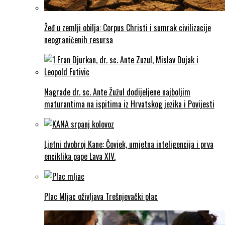
Žeđ u zemlji obilja: Corpus Christi i sumrak civilizacije
neograničenih resursa
Nagrade dr. sc. Ante Žužul dodijeljene najboljim
maturantima na ispitima iz Hrvatskog jezika i Povijesti
Ljetni dvobroj Kane: Čovjek, umjetna inteligencija i prva
enciklika pape Lava XIV.
Plac Mljac oživljava Trešnjevački plac