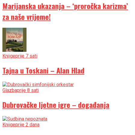
Marijanska ukazanja – ‘proročka karizma’
za naše vrijeme!
Knjige
prije 7 sati
Tajna u Toskani – Alan Hlad
Glazba
prije 8 sati
Dubrovačke ljetne igre – događanja
Knjige
prije 2 dana