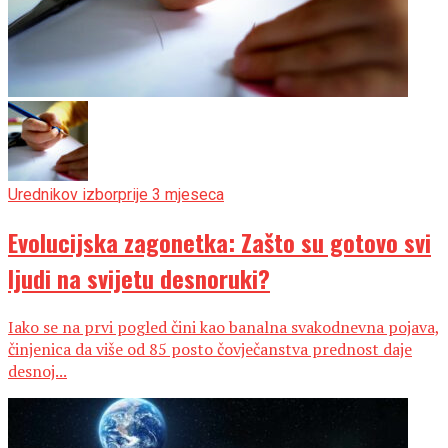
Urednikov izbor
prije 3 mjeseca
Evolucijska zagonetka: Zašto su gotovo svi
ljudi na svijetu desnoruki?
Iako se na prvi pogled čini kao banalna svakodnevna pojava,
činjenica da više od 85 posto čovječanstva prednost daje
desnoj...