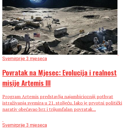
Svemir
prije 3 mjeseca
Povratak na Mjesec: Evolucija i realnost
misije Artemis III
Program Artemis predstavlja najambiciozniji pothvat
istraživanja svemira u 21. stoljeću. Iako je prvotni politički
narativ obećavao brz i trijumfalan povratak...
Svemir
prije 3 mjeseca