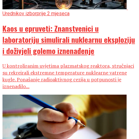
Urednikov izbor
prije 2 mjeseca
Kaos u epruveti: Znanstvenici u
laboratoriju simulirali nuklearnu eksploziju
i doživjeli golemo iznenađenje
U kontroliranim uvjetima plazmatskog reaktora, stručnjaci
su rekreirali ekstremne temperature nuklearne vatrene
kugle. Ponašanje radioaktivnog cezija u potpunosti je
iznenadilo...