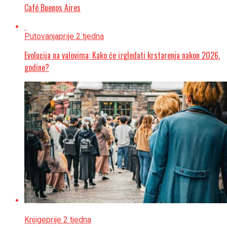
Café Buenos Aires
Putovanja
prije 2 tjedna
Evolucija na valovima: Kako će izgledati krstarenja nakon 2026.
godine?
Knjige
prije 2 tjedna