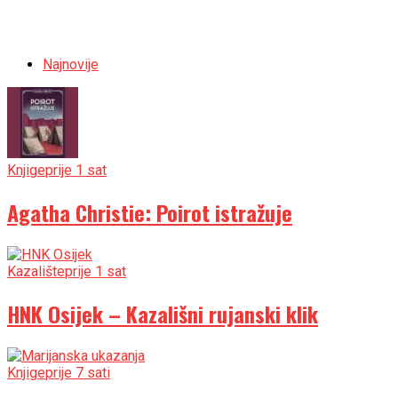
Najnovije
Knjige
prije 1 sat
Agatha Christie: Poirot istražuje
Kazalište
prije 1 sat
HNK Osijek – Kazališni rujanski klik
Knjige
prije 7 sati