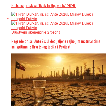
Globalna proslava “Back to Hogwarts” 2026.
Društveni skener
prije 2 tjedna
Nagrade dr. sc. Ante Žužul dodijeljene najboljim maturantima
na ispitima iz Hrvatskog jezika i Povijesti