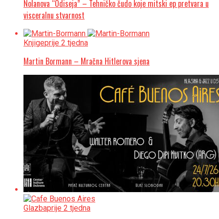
Nolanova “Odiseja” – Tehničko čudo koje mitski ep pretvara u
visceralnu stvarnost
Knjige
prije 2 tjedna
Martin Bormann – Mračna Hitlerova sjena
Glazba
prije 2 tjedna