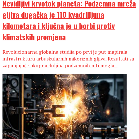
Nevidljivi krvotok planeta: Podzemna mreža
gljiva dugačka je 110 kvadrilijuna
kilometara i ključna je u borbi protiv
klimatskih promjena
Revolucionarna globalna studija po prvi je put mapirala
infrastrukturu arbuskularnih mikoriznih gljiva. Rezultati su
zapanjujući: ukupna duljina podzemnih niti mogla...