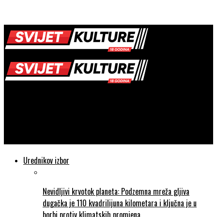
SVIJET KULTURE
Protagonisti Drugoga svjetskog rata – Charles de Gaulle –
Nepokolebljivi državnik
Urednikov izbor
Nevidljivi krvotok planeta: Podzemna mreža gljiva
dugačka je 110 kvadrilijuna kilometara i ključna je u
borbi protiv klimatskih promjena