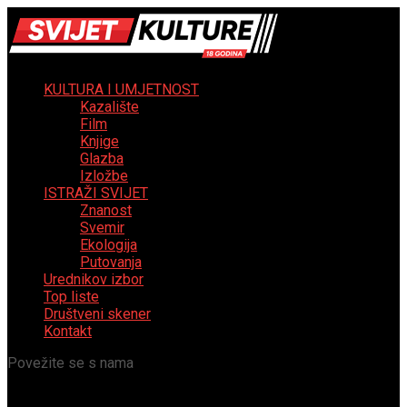
KULTURA I UMJETNOST
Kazalište
Film
Knjige
Glazba
Izložbe
ISTRAŽI SVIJET
Znanost
Svemir
Ekologija
Putovanja
Urednikov izbor
Top liste
Društveni skener
Kontakt
Povežite se s nama