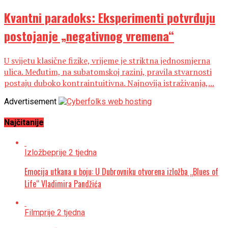
Kvantni paradoks: Eksperimenti potvrđuju
postojanje „negativnog vremena“
U svijetu klasične fizike, vrijeme je striktna jednosmjerna
ulica. Međutim, na subatomskoj razini, pravila stvarnosti
postaju duboko kontraintuitivna. Najnovija istraživanja,...
Advertisement
Najčitanije
Izložbe
prije 2 tjedna
Emocija utkana u boju: U Dubrovniku otvorena izložba „Blues of
Life“ Vladimira Pandžića
Film
prije 2 tjedna