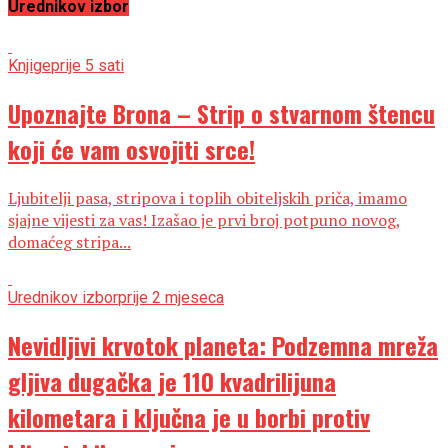
Urednikov izbor
Knjige
prije 5 sati
Upoznajte Brona – Strip o stvarnom štencu
koji će vam osvojiti srce!
Ljubitelji pasa, stripova i toplih obiteljskih priča, imamo
sjajne vijesti za vas! Izašao je prvi broj potpuno novog,
domaćeg stripa...
Urednikov izbor
prije 2 mjeseca
Nevidljivi krvotok planeta: Podzemna mreža
gljiva dugačka je 110 kvadrilijuna
kilometara i ključna je u borbi protiv