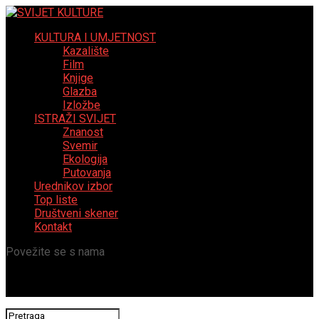
KULTURA I UMJETNOST
Kazalište
Film
Knjige
Glazba
Izložbe
ISTRAŽI SVIJET
Znanost
Svemir
Ekologija
Putovanja
Urednikov izbor
Top liste
Društveni skener
Kontakt
Povežite se s nama