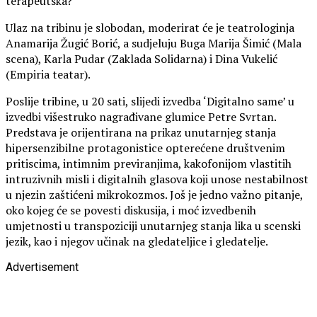
terapeutska?
Ulaz na tribinu je slobodan, moderirat će je teatrologinja
Anamarija Žugić Borić, a sudjeluju Buga Marija Šimić (Mala
scena), Karla Pudar (Zaklada Solidarna) i Dina Vukelić
(Empiria teatar).
Poslije tribine, u 20 sati, slijedi izvedba ‘Digitalno same’ u
izvedbi višestruko nagrađivane glumice Petre Svrtan.
Predstava je orijentirana na prikaz unutarnjeg stanja
hipersenzibilne protagonistice opterećene društvenim
pritiscima, intimnim previranjima, kakofonijom vlastitih
intruzivnih misli i digitalnih glasova koji unose nestabilnost
u njezin zaštićeni mikrokozmos. Još je jedno važno pitanje,
oko kojeg će se povesti diskusija, i moć izvedbenih
umjetnosti u transpoziciji unutarnjeg stanja lika u scenski
jezik, kao i njegov učinak na gledateljice i gledatelje.
Advertisement