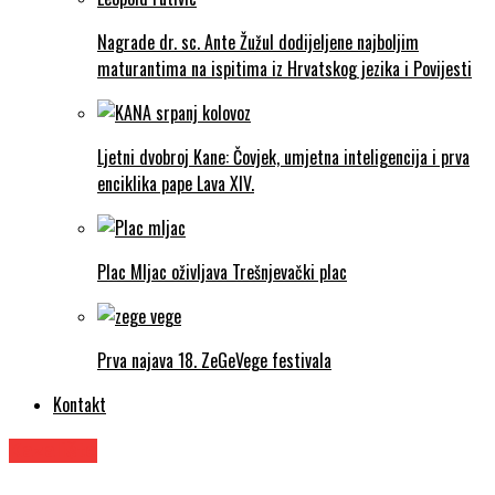
Nagrade dr. sc. Ante Žužul dodijeljene najboljim
maturantima na ispitima iz Hrvatskog jezika i Povijesti
Ljetni dvobroj Kane: Čovjek, umjetna inteligencija i prva
enciklika pape Lava XIV.
Plac Mljac oživljava Trešnjevački plac
Prva najava 18. ZeGeVege festivala
Kontakt
Kazalište