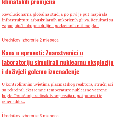
klimatskih promjena
Revolucionarna globalna studija po prvi je put mapirala
infrastrukturu arbuskularnih mikoriznih gljiva. Rezultati su
zapanjujući: ukupna duljina podzemnih niti mogla...
Urednikov izbor
prije 2 mjeseca
Kaos u epruveti: Znanstvenici u
laboratoriju simulirali nuklearnu eksploziju
i doživjeli golemo iznenađenje
U kontroliranim uvjetima plazmatskog reaktora, stručnjaci
su rekreirali ekstremne temperature nuklearne vatrene
kugle. Ponašanje radioaktivnog cezija u potpunosti je
iznenadilo...
Urednikov izbor
prije 3 mjeseca