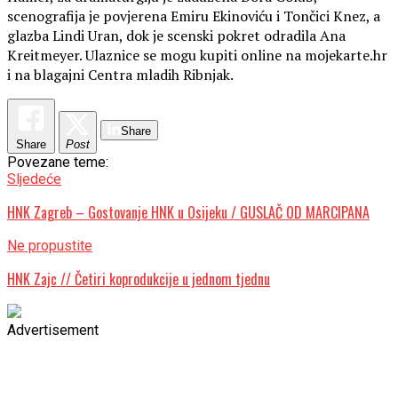
scenografija je povjerena Emiru Ekinoviću i Tončici Knez, a
glazba Lindi Uran, dok je scenski pokret odradila Ana
Kreitmeyer. Ulaznice se mogu kupiti online na mojekarte.hr
i na blagajni Centra mladih Ribnjak.
Share
Share
Post
Povezane teme:
Sljedeće
HNK Zagreb – Gostovanje HNK u Osijeku / GUSLAČ OD MARCIPANA
Ne propustite
HNK Zajc // Četiri koprodukcije u jednom tjednu
Advertisement