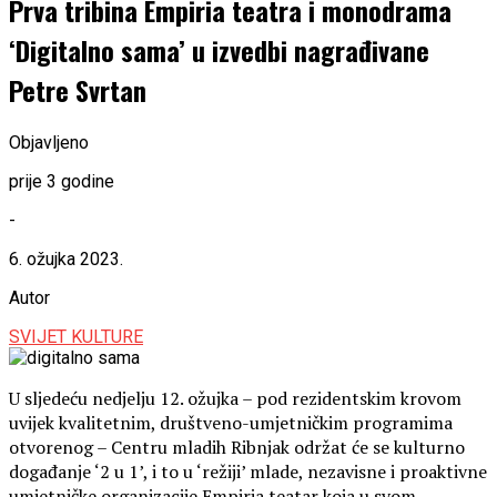
Prva tribina Empiria teatra i monodrama
‘Digitalno sama’ u izvedbi nagrađivane
Petre Svrtan
Objavljeno
prije 3 godine
-
6. ožujka 2023.
Autor
SVIJET KULTURE
U sljedeću nedjelju 12. ožujka – pod rezidentskim krovom
uvijek kvalitetnim, društveno-umjetničkim programima
otvorenog – Centru mladih Ribnjak održat će se kulturno
događanje ‘2 u 1’, i to u ‘režiji’ mlade, nezavisne i proaktivne
umjetničke organizacije Empiria teatar koja u svom