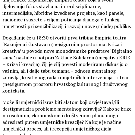
djelovanju fokus stavlja na interdisciplinarne,
intermedijske, hibridne izvedbene projekte, kao i panele,
radionice i susrete s ciljem poticanja dijaloga o funkciji
umjetnosti pri senzibilizaciji i razvoju nove (mlade) publike.
Događanje će u 18:30 otvoriti prva tribina Empiria teatra
‘Razmjena iskustava u (ne)sigurnim prostorima: Kriza i
kreativa’ u povodu nove monodramske predstave ‘Digitalno
sama’ nastale u potpori Zaklade Solidarna (inicijativa KRIK
– Kriza i kreacija), čiji je cilj povesti moderiranu diskusiju o
važnim, ali i dalje tabu temama – odnosu mentalnog
zdravlja, kreativnog rada i umjetničkih intervencija – i to u
(ne)sigurnom prostoru hrvatskog kulturnog i društvenog
konteksta.
Može li umjetnički izraz biti alatom koji osvještava i/ili
destigmatizira probleme mentalnog zdravlja? Kako se krize
na osobnom, ekonomskom i društvenom planu mogu
adresirati putem umjetničke kreacije? Na koje je načine
umjetnički proces, ali i recepcija umjetničkog djela –