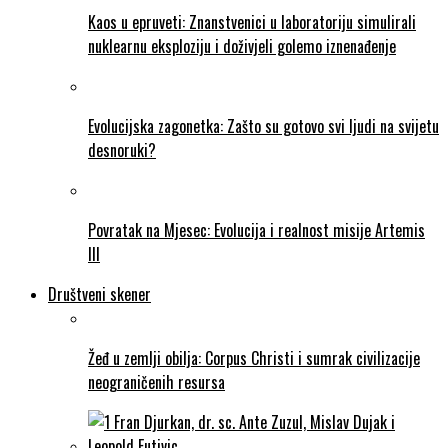
Kaos u epruveti: Znanstvenici u laboratoriju simulirali
nuklearnu eksploziju i doživjeli golemo iznenađenje
Evolucijska zagonetka: Zašto su gotovo svi ljudi na svijetu
desnoruki?
Povratak na Mjesec: Evolucija i realnost misije Artemis
III
Društveni skener
Žeđ u zemlji obilja: Corpus Christi i sumrak civilizacije
neograničenih resursa