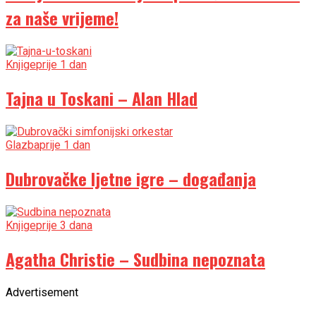
za naše vrijeme!
Knjige
prije 1 dan
Tajna u Toskani – Alan Hlad
Glazba
prije 1 dan
Dubrovačke ljetne igre – događanja
Knjige
prije 3 dana
Agatha Christie – Sudbina nepoznata
Advertisement