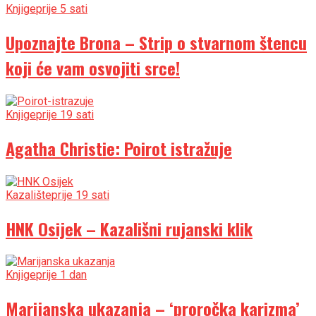
Knjige
prije 5 sati
Upoznajte Brona – Strip o stvarnom štencu
koji će vam osvojiti srce!
Knjige
prije 19 sati
Agatha Christie: Poirot istražuje
Kazalište
prije 19 sati
HNK Osijek – Kazališni rujanski klik
Knjige
prije 1 dan
Marijanska ukazanja – ‘proročka karizma’