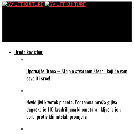
SVIJET KULTURE
Prva tribina Empiria teatra i monodrama ‘Digitalno sama’ u
izvedbi nagrađivane Petre Svrtan
Urednikov izbor
Upoznajte Brona – Strip o stvarnom štencu koji će vam
osvojiti srce!
Nevidljivi krvotok planeta: Podzemna mreža gljiva
dugačka je 110 kvadrilijuna kilometara i ključna je u
borbi protiv klimatskih promjena