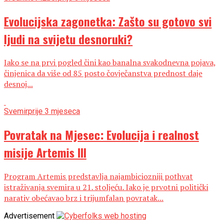
Evolucijska zagonetka: Zašto su gotovo svi
ljudi na svijetu desnoruki?
Iako se na prvi pogled čini kao banalna svakodnevna pojava,
činjenica da više od 85 posto čovječanstva prednost daje
desnoj...
Svemir
prije 3 mjeseca
Povratak na Mjesec: Evolucija i realnost
misije Artemis III
Program Artemis predstavlja najambiciozniji pothvat
istraživanja svemira u 21. stoljeću. Iako je prvotni politički
narativ obećavao brz i trijumfalan povratak...
Advertisement