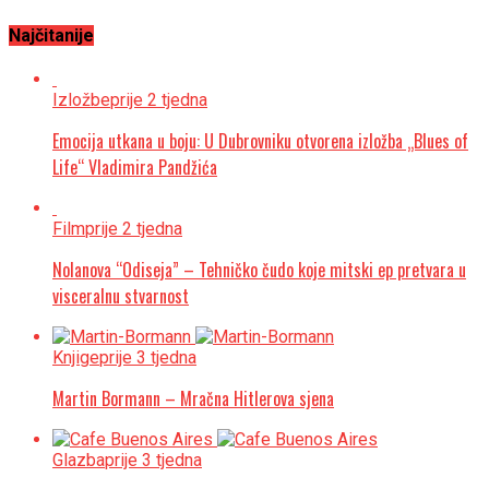
Najčitanije
Izložbe
prije 2 tjedna
Emocija utkana u boju: U Dubrovniku otvorena izložba „Blues of
Life“ Vladimira Pandžića
Film
prije 2 tjedna
Nolanova “Odiseja” – Tehničko čudo koje mitski ep pretvara u
visceralnu stvarnost
Knjige
prije 3 tjedna
Martin Bormann – Mračna Hitlerova sjena
Glazba
prije 3 tjedna