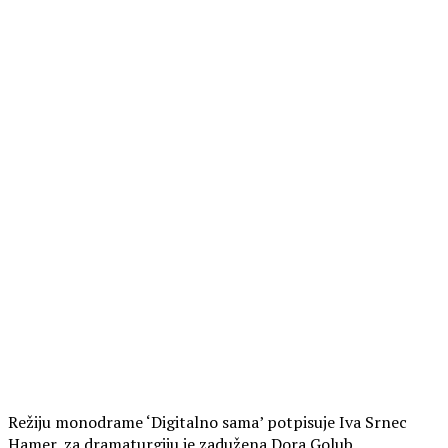
Režiju monodrame ‘Digitalno sama’ potpisuje Iva Srnec
Hamer, za dramaturgiju je zadužena Dora Golub,