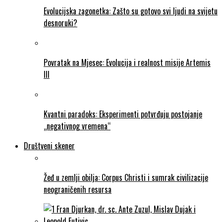
Evolucijska zagonetka: Zašto su gotovo svi ljudi na svijetu
desnoruki?
Povratak na Mjesec: Evolucija i realnost misije Artemis
III
Kvantni paradoks: Eksperimenti potvrđuju postojanje
„negativnog vremena“
Društveni skener
Žeđ u zemlji obilja: Corpus Christi i sumrak civilizacije
neograničenih resursa