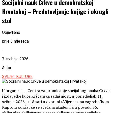
Socijalni nauk Crkve u demokratskoj
Hrvatskoj – Predstavljanje knjige i okrugli
stol
Objavljeno
prije 3 mjeseca
-
7. svibnja 2026.
Autor
SVIJET KULTURE
U organizaciji Centra za promicanje socijalnog nauka Crkve
i izdavačke kuće Kršćanska sadašnjost, u ponedjeljak 11.
svibnja 2026. u 18 sati u dvorani »Vijenac« na zagrebačkom
Kaptolu održat će se svečana akademija u povodu 35.
obljetnice obilježavanja stote obljetnice prve socijalne