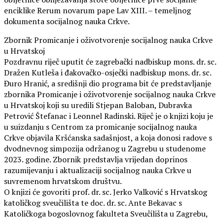
enciklike Rerum novarum pape Lav XIII. – temeljnog
dokumenta socijalnog nauka Crkve.
Zbornik Promicanje i oživotvorenje socijalnog nauka Crkve
u Hrvatskoj
Pozdravnu riječ uputit će zagrebački nadbiskup mons. dr. sc.
Dražen Kutleša i đakovačko-osječki nadbiskup mons. dr. sc.
Đuro Hranić, a središnji dio programa bit će predstavljanje
zbornika Promicanje i oživotvorenje socijalnog nauka Crkve
u Hrvatskoj koji su uredili Stjepan Baloban, Dubravka
Petrović Štefanac i Leonnel Radinski. Riječ je o knjizi koju je
u suizdanju s Centrom za promicanje socijalnog nauka
Crkve objavila Kršćanska sadašnjost, a koja donosi radove s
dvodnevnog simpozija održanog u Zagrebu u studenome
2023. godine. Zbornik predstavlja vrijedan doprinos
razumijevanju i aktualizaciji socijalnog nauka Crkve u
suvremenom hrvatskom društvu.
O knjizi će govoriti prof. dr. sc. Jerko Valković s Hrvatskog
katoličkog sveučilišta te doc. dr. sc. Ante Bekavac s
Katoličkoga bogoslovnog fakulteta Sveučilišta u Zagrebu,