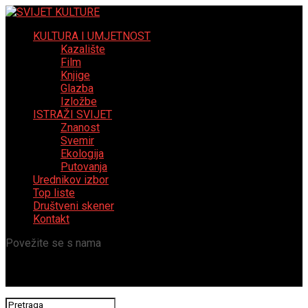
KULTURA I UMJETNOST
Kazalište
Film
Knjige
Glazba
Izložbe
ISTRAŽI SVIJET
Znanost
Svemir
Ekologija
Putovanja
Urednikov izbor
Top liste
Društveni skener
Kontakt
Povežite se s nama