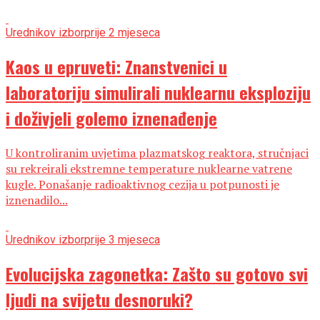
Urednikov izbor
prije 2 mjeseca
Kaos u epruveti: Znanstvenici u
laboratoriju simulirali nuklearnu eksploziju
i doživjeli golemo iznenađenje
U kontroliranim uvjetima plazmatskog reaktora, stručnjaci
su rekreirali ekstremne temperature nuklearne vatrene
kugle. Ponašanje radioaktivnog cezija u potpunosti je
iznenadilo...
Urednikov izbor
prije 3 mjeseca
Evolucijska zagonetka: Zašto su gotovo svi
ljudi na svijetu desnoruki?