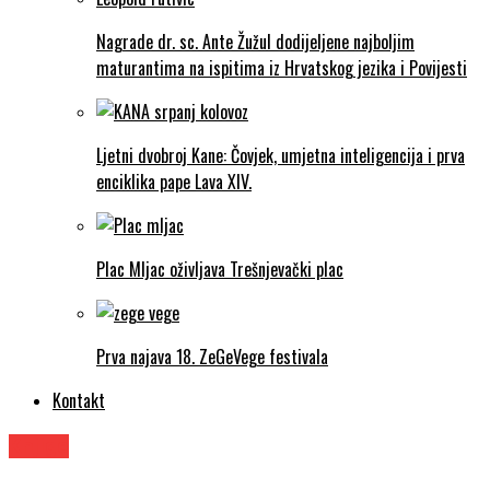
Nagrade dr. sc. Ante Žužul dodijeljene najboljim
maturantima na ispitima iz Hrvatskog jezika i Povijesti
Ljetni dvobroj Kane: Čovjek, umjetna inteligencija i prva
enciklika pape Lava XIV.
Plac Mljac oživljava Trešnjevački plac
Prva najava 18. ZeGeVege festivala
Kontakt
Knjige