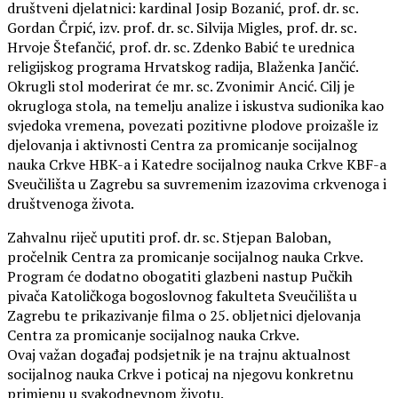
društveni djelatnici: kardinal Josip Bozanić, prof. dr. sc.
Gordan Črpić, izv. prof. dr. sc. Silvija Migles, prof. dr. sc.
Hrvoje Štefančić, prof. dr. sc. Zdenko Babić te urednica
religijskog programa Hrvatskog radija, Blaženka Jančić.
Okrugli stol moderirat će mr. sc. Zvonimir Ancić. Cilj je
okrugloga stola, na temelju analize i iskustva sudionika kao
svjedoka vremena, povezati pozitivne plodove proizašle iz
djelovanja i aktivnosti Centra za promicanje socijalnog
nauka Crkve HBK-a i Katedre socijalnog nauka Crkve KBF-a
Sveučilišta u Zagrebu sa suvremenim izazovima crkvenoga i
društvenoga života.
Zahvalnu riječ uputiti prof. dr. sc. Stjepan Baloban,
pročelnik Centra za promicanje socijalnog nauka Crkve.
Program će dodatno obogatiti glazbeni nastup Pučkih
pivača Katoličkoga bogoslovnog fakulteta Sveučilišta u
Zagrebu te prikazivanje filma o 25. obljetnici djelovanja
Centra za promicanje socijalnog nauka Crkve.
Ovaj važan događaj podsjetnik je na trajnu aktualnost
socijalnog nauka Crkve i poticaj na njegovu konkretnu
primjenu u svakodnevnom životu.