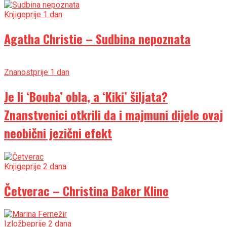
Knjige
prije 1 dan
Agatha Christie – Sudbina nepoznata
Znanost
prije 1 dan
Je li ‘Bouba’ obla, a ‘Kiki’ šiljata?
Znanstvenici otkrili da i majmuni dijele ovaj
neobični jezični efekt
Knjige
prije 2 dana
Četverac – Christina Baker Kline
Izložbe
prije 2 dana