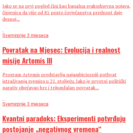
Iako se na prvi pogled čini kao banalna svakodnevna pojava,
činjenica da više od 85 posto čovječanstva prednost daje
desnoj...
Svemir
prije 3 mjeseca
Povratak na Mjesec: Evolucija i realnost
misije Artemis III
Program Artemis predstavlja najambiciozniji pothvat
istraživanja svemira u 21. stoljeću. Iako je prvotni politički
narativ obećavao brz i trijumfalan povratak...
Svemir
prije 3 mjeseca
Kvantni paradoks: Eksperimenti potvrđuju
postojanje „negativnog vremena“