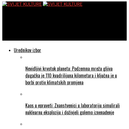
SVIJET KULTURE
Socijalni nauk Crkve u demokratskoj Hrvatskoj –
Predstavljanje knjige i okrugli stol
Urednikov izbor
Nevidljivi krvotok planeta: Podzemna mreža gljiva
dugačka je 110 kvadrilijuna kilometara i ključna je u
borbi protiv klimatskih promjena
Kaos u epruveti: Znanstvenici u laboratoriju simulirali
nuklearnu eksploziju i doživjeli golemo iznenađenje