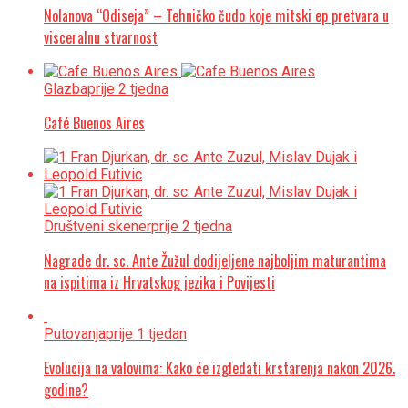
Nolanova “Odiseja” – Tehničko čudo koje mitski ep pretvara u
visceralnu stvarnost
Glazba
prije 2 tjedna
Café Buenos Aires
Društveni skener
prije 2 tjedna
Nagrade dr. sc. Ante Žužul dodijeljene najboljim maturantima
na ispitima iz Hrvatskog jezika i Povijesti
Putovanja
prije 1 tjedan
Evolucija na valovima: Kako će izgledati krstarenja nakon 2026.
godine?