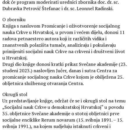
dok će program moderirati urednici zbornika doc. dr. sc.
Dubravka Petrović Štefanac i dr. sc. Leonnel Radinski.
O zborniku
Knjiga s naslovom Promicanje i oživotvorenje socijalnog
nauka Crkve u Hrvatskoj, u prvom i većem dijelu, donosi 11
radova petnaestero autora koji iz različitih vidika i
znanstvenih polazišta tumače, analiziraju i pokušavaju
primijeniti socijalni nauk Crkve na crkveni i društveni život
u Hrvatskoj.
Drugi dio knjige donosi kratki prikaz Svečane akademije (23.
studeni 2023.) naslovljen Jučer, danas i sutra Centra za
promicanje socijalnog nauka Crkve kojom je obilježena 25.
obljetnica službenog otvaranja Centra.
Okrugli stol
Uz predstavljanje knjige, održat će se i okrugli stol na temu
„Socijalni nauk Crkve u demokratskoj Hrvatskoj“ u povodu
35. obljetnice Svečane akademije o stotoj obljetnici prve
socijalne enciklike Rerum novarum (15. svibnja 1891. – 15.
svibnja 1991.), na kojem sudjeluju istaknuti crkveni i