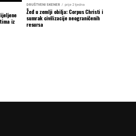
DRUŠTVENI SKENER
prije 2 tjedna
Žeđ u zemlji obilja: Corpus Christi i
ijeljene
sumrak civilizacije neograničenih
tima iz
resursa