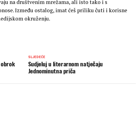
aju na društvenim mrežama, ali isto tako i s
ose. Između ostalog, imat ćeš priliku čuti i korisne
medijskom okruženju.
SLJEDEĆE
i obrok
Sudjeluj u literarnom natječaju
Jednominutna priča