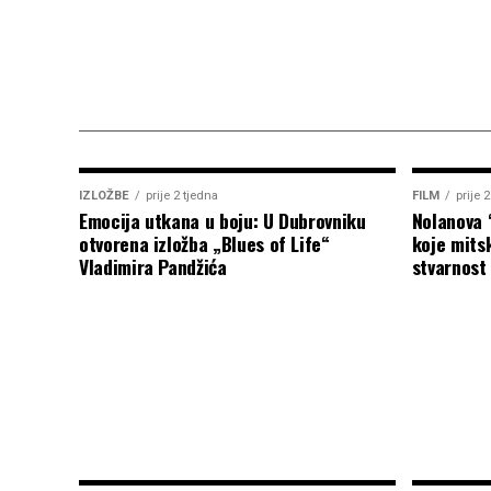
IZLOŽBE
prije 2 tjedna
FILM
prije 
Emocija utkana u boju: U Dubrovniku
Nolanova 
otvorena izložba „Blues of Life“
koje mitsk
Vladimira Pandžića
stvarnost