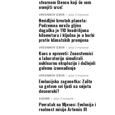
stvarnom štencu koji će vam
osvojiti srce!
UREDNIKOV IZBOR
prije 2 mjeseca
Nevidljivi krvotok planeta:
Podzemna mreža gljiva
dugačka je 110 kvadrilijuna
kilometara i ključna je u borbi
protiv klimatskih promjena
UREDNIKOV IZBOR
prije 2 mjeseca
Kaos u epruveti: Znanstvenici
u laboratoriju simulirali
nuklearnu eksploziju i doživjeli
golemo iznenađenje
UREDNIKOV IZBOR
prije 3 mjeseca
Evolucijska zagonetka: Zašto
su gotovo svi ljudi na svijetu
desnoruki?
SVEMIR
prije 3 mjeseca
Povratak na Mjesec: Evolucija i
realnost misije Artemis III