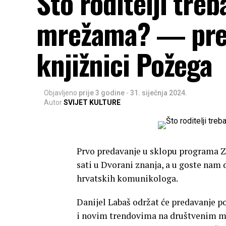
Što roditelji tre
mrežama? ― pred
knjižnici Požega
Objavljeno
prije 3 godine
-
31. siječnja 2024.
Autor
SVIJET KULTURE
Prvo predavanje u sklopu programa Zna
sati u Dvorani znanja, a u goste nam d
hrvatskih komunikologa.
Danijel Labaš održat će predavanje po
i novim trendovima na društvenim mr