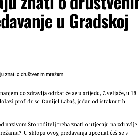
baju znati o društven
avanje u Gradskoj
njem do zdravlja održat će se u srijedu, 7. veljače, u 18
olazi prof. dr. sc. Danijel Labaš, jedan od istaknutih
d nazivom Što roditelj treba znati o utjecaju na zdravlje
ežama?. U sklopu ovog predavanja upoznat ćeš se s