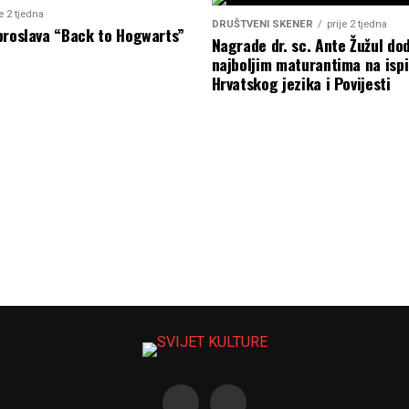
je 2 tjedna
DRUŠTVENI SKENER
prije 2 tjedna
proslava “Back to Hogwarts”
Nagrade dr. sc. Ante Žužul dod
najboljim maturantima na ispi
Hrvatskog jezika i Povijesti