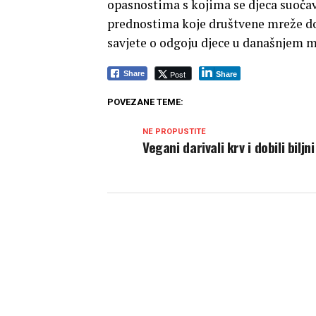
opasnostima s kojima se djeca suočav
prednostima koje društvene mreže don
savjete o odgoju djece u današnjem 
Post
Share
Share
POVEZANE TEME:
NE PROPUSTITE
Vegani darivali krv i dobili biljn