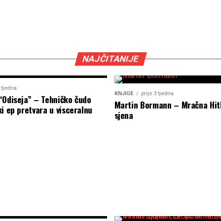
NAJČITANIJE
2 tjedna
KNJIGE
prije 3 tjedna
“Odiseja” – Tehničko čudo
Martin Bormann – Mračna Hit
i ep pretvara u visceralnu
sjena