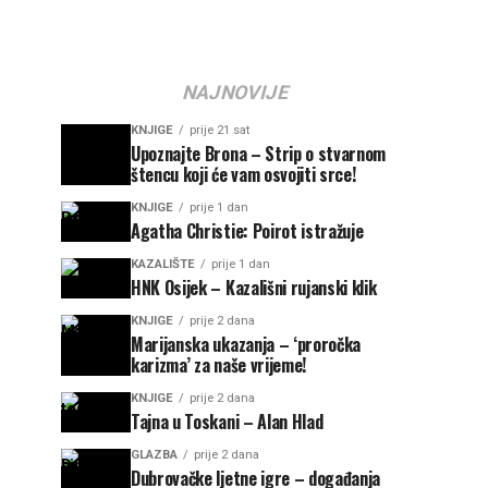
NAJNOVIJE
KNJIGE
prije 21 sat
Upoznajte Brona – Strip o stvarnom
štencu koji će vam osvojiti srce!
KNJIGE
prije 1 dan
Agatha Christie: Poirot istražuje
KAZALIŠTE
prije 1 dan
HNK Osijek – Kazališni rujanski klik
KNJIGE
prije 2 dana
Marijanska ukazanja – ‘proročka
karizma’ za naše vrijeme!
KNJIGE
prije 2 dana
Tajna u Toskani – Alan Hlad
GLAZBA
prije 2 dana
Dubrovačke ljetne igre – događanja