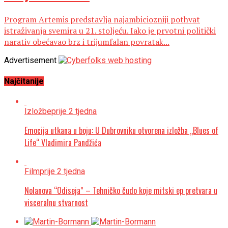
Program Artemis predstavlja najambiciozniji pothvat
istraživanja svemira u 21. stoljeću. Iako je prvotni politički
narativ obećavao brz i trijumfalan povratak...
Advertisement
Najčitanije
Izložbe
prije 2 tjedna
Emocija utkana u boju: U Dubrovniku otvorena izložba „Blues of
Life“ Vladimira Pandžića
Film
prije 2 tjedna
Nolanova “Odiseja” – Tehničko čudo koje mitski ep pretvara u
visceralnu stvarnost