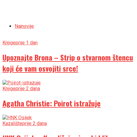
Najnovije
Knjige
prije 1 dan
Upoznajte Brona – Strip o stvarnom štencu
koji će vam osvojiti srce!
Knjige
prije 2 dana
Agatha Christie: Poirot istražuje
Kazalište
prije 2 dana