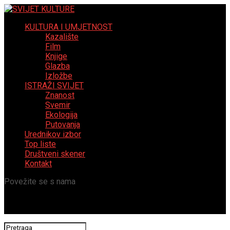
KULTURA I UMJETNOST
Kazalište
Film
Knjige
Glazba
Izložbe
ISTRAŽI SVIJET
Znanost
Svemir
Ekologija
Putovanja
Urednikov izbor
Top liste
Društveni skener
Kontakt
Povežite se s nama