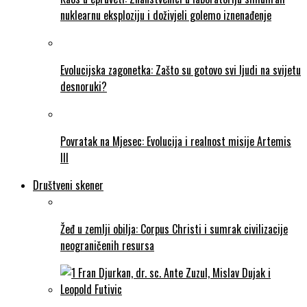
nuklearnu eksploziju i doživjeli golemo iznenađenje
Evolucijska zagonetka: Zašto su gotovo svi ljudi na svijetu
desnoruki?
Povratak na Mjesec: Evolucija i realnost misije Artemis
III
Društveni skener
Žeđ u zemlji obilja: Corpus Christi i sumrak civilizacije
neograničenih resursa