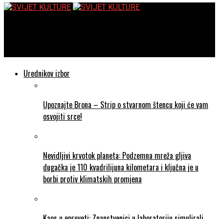
SVIJET KULTURE
Zaštićena prirodna područja RH – geografske karte
Urednikov izbor
Upoznajte Brona – Strip o stvarnom štencu koji će vam
osvojiti srce!
Nevidljivi krvotok planeta: Podzemna mreža gljiva
dugačka je 110 kvadrilijuna kilometara i ključna je u
borbi protiv klimatskih promjena
Kaos u epruveti: Znanstvenici u laboratoriju simulirali