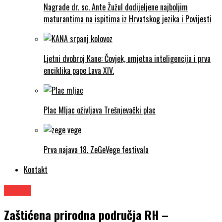
Nagrade dr. sc. Ante Žužul dodijeljene najboljim
maturantima na ispitima iz Hrvatskog jezika i Povijesti
Ljetni dvobroj Kane: Čovjek, umjetna inteligencija i prva
enciklika pape Lava XIV.
Plac Mljac oživljava Trešnjevački plac
Prva najava 18. ZeGeVege festivala
Kontakt
Knjige
Zaštićena prirodna područja RH –