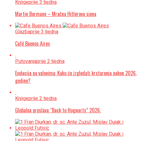
Knjige
prije 3 tjedna
Martin Bormann – Mračna Hitlerova sjena
Glazba
prije 3 tjedna
Café Buenos Aires
Putovanja
prije 2 tjedna
Evolucija na valovima: Kako će izgledati krstarenja nakon 2026.
godine?
Knjige
prije 2 tjedna
Globalna proslava “Back to Hogwarts” 2026.