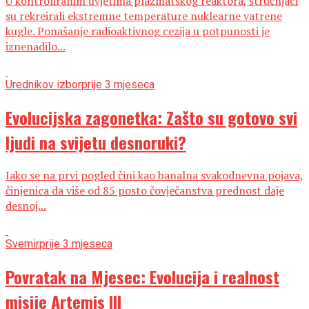
U kontroliranim uvjetima plazmatskog reaktora, stručnjaci
su rekreirali ekstremne temperature nuklearne vatrene
kugle. Ponašanje radioaktivnog cezija u potpunosti je
iznenadilo...
Urednikov izbor
prije 3 mjeseca
Evolucijska zagonetka: Zašto su gotovo svi
ljudi na svijetu desnoruki?
Iako se na prvi pogled čini kao banalna svakodnevna pojava,
činjenica da više od 85 posto čovječanstva prednost daje
desnoj...
Svemir
prije 3 mjeseca
Povratak na Mjesec: Evolucija i realnost
misije Artemis III