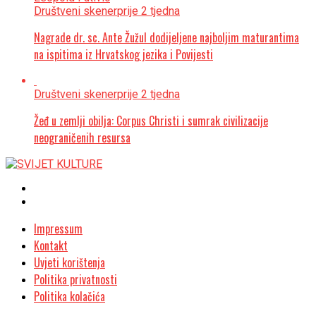
Društveni skener
prije 2 tjedna
Nagrade dr. sc. Ante Žužul dodijeljene najboljim maturantima
na ispitima iz Hrvatskog jezika i Povijesti
Društveni skener
prije 2 tjedna
Žeđ u zemlji obilja: Corpus Christi i sumrak civilizacije
neograničenih resursa
Impressum
Kontakt
Uvjeti korištenja
Politika privatnosti
Politika kolačića