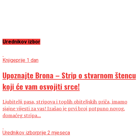
Urednikov izbor
Knjige
prije 1 dan
Upoznajte Brona – Strip o stvarnom štencu
koji će vam osvojiti srce!
Ljubitelji pasa, stripova i toplih obiteljskih priča, imamo
sjajne vijesti za vas! Izašao je prvi broj potpuno novog,
domaćeg stripa...
Urednikov izbor
prije 2 mjeseca