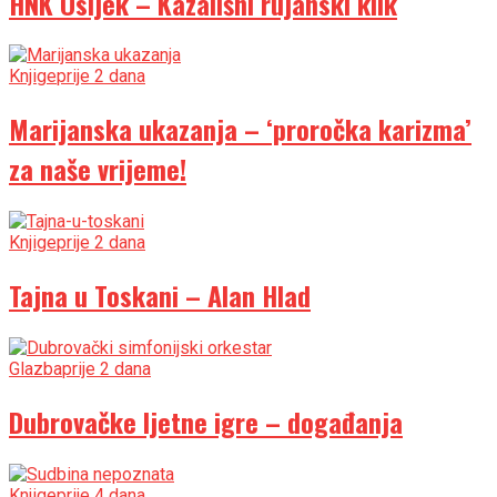
HNK Osijek – Kazališni rujanski klik
Knjige
prije 2 dana
Marijanska ukazanja – ‘proročka karizma’
za naše vrijeme!
Knjige
prije 2 dana
Tajna u Toskani – Alan Hlad
Glazba
prije 2 dana
Dubrovačke ljetne igre – događanja
Knjige
prije 4 dana