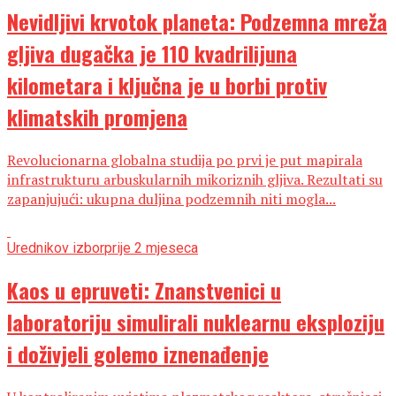
Nevidljivi krvotok planeta: Podzemna mreža
gljiva dugačka je 110 kvadrilijuna
kilometara i ključna je u borbi protiv
klimatskih promjena
Revolucionarna globalna studija po prvi je put mapirala
infrastrukturu arbuskularnih mikoriznih gljiva. Rezultati su
zapanjujući: ukupna duljina podzemnih niti mogla...
Urednikov izbor
prije 2 mjeseca
Kaos u epruveti: Znanstvenici u
laboratoriju simulirali nuklearnu eksploziju
i doživjeli golemo iznenađenje