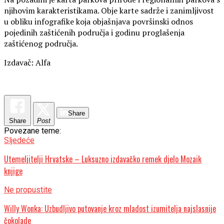
njihovim karakteristikama. Obje karte sadrže i zanimljivost
u obliku infografike koja objašnjava površinski odnos
pojedinih zaštićenih područja i godinu proglašenja
zaštićenog područja.
Izdavač: Alfa
Share
Share
Post
Povezane teme:
Sljedeće
Utemeljitelji Hrvatske – Luksuzno izdavačko remek djelo Mozaik
knjige
Ne propustite
Willy Wonka: Uzbudljivo putovanje kroz mladost izumitelja najslasnije
čokolade