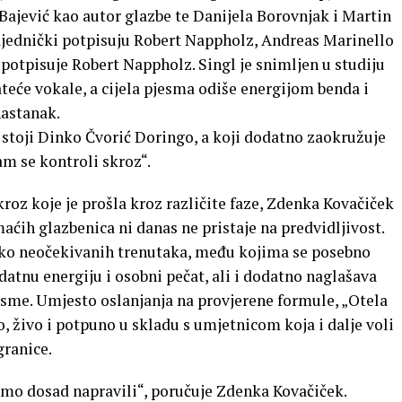
 Bajević kao autor glazbe te Danijela Borovnjak i Martin
ajednički potpisuju Robert Nappholz, Andreas Marinello
potpisuje Robert Nappholz. Singl je snimljen u studiju
teće vokale, a cijela pjesma odiše energijom benda i
nastanak.
g stoji Dinko Čvorić Doringo, a koji dodatno zaokružuje
m se kontroli skroz“.
kroz koje je prošla kroz različite faze, Zdenka Kovačiček
aćih glazbenica ni danas ne pristaje na predvidljivost.
iko neočekivanih trenutaka, među kojima se posebno
datnu energiju i osobni pečat, ali i dodatno naglašava
sme. Umjesto oslanjanja na provjerene formule, „Otela
, živo i potpuno u skladu s umjetnicom koja i dalje voli
granice.
 smo dosad napravili“, poručuje Zdenka Kovačiček.