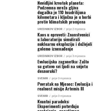
Nevidljivi krvotok planeta:
Podzemna mreža gljiva
dugačka je 110 kvadrilijuna
kilometara i ključna je u borbi
protiv klimatskih promjena
UREDNIKOV IZBOR
prije 2 mjeseca
Kaos u epruveti: Znanstvenici
u laboratoriju simulirali
nuklearnu eksploziju i doživjeli
golemo iznenađenje
UREDNIKOV IZBOR
prije 3 mjeseca
Evolucijska zagonetka: Zašto
su gotovo svi ljudi na svijetu
desnoruki?
SVEMIR
prije 3 mjeseca
Povratak na Mjesec: Evolucija i
realnost misije Artemis III
SVEMIR
prije 3 mjeseca
Kvantni paradoks:
Eksperimenti potvrđuju
postojanje „negativnog