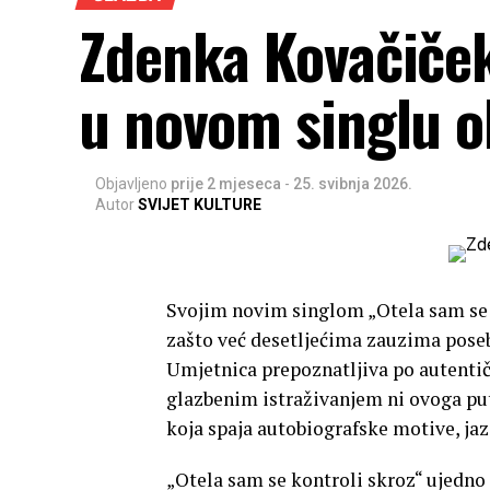
Zdenka Kovačiček 
u novom singlu o
Objavljeno
prije 2 mjeseca
-
25. svibnja 2026.
Autor
SVIJET KULTURE
Svojim novim singlom „Otela sam se
zašto već desetljećima zauzima poseb
Umjetnica prepoznatljiva po autentič
glazbenim istraživanjem ni ovoga put
koja spaja autobiografske motive, jaz
„Otela sam se kontroli skroz“ ujedno 