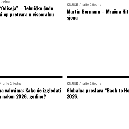
2 tjedna
KNJIGE
prije 2 tjedna
“Odiseja” – Tehničko čudo
Martin Bormann – Mračna Hit
i ep pretvara u visceralnu
sjena
prije 2 tjedna
KNJIGE
prije 2 tjedna
na valovima: Kako će izgledati
Globalna proslava “Back to H
a nakon 2026. godine?
2026.