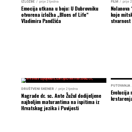
IZLOŽBE
prije 2 tjedna
FILM
prije 
Emocija utkana u boju: U Dubrovniku
Nolanova 
otvorena izložba „Blues of Life“
koje mitsk
Vladimira Pandžića
stvarnost
PUTOVANJA
DRUŠTVENI SKENER
prije 2 tjedna
Evolucija 
Nagrade dr. sc. Ante Žužul dodijeljene
krstarenj
najboljim maturantima na ispitima iz
Hrvatskog jezika i Povijesti