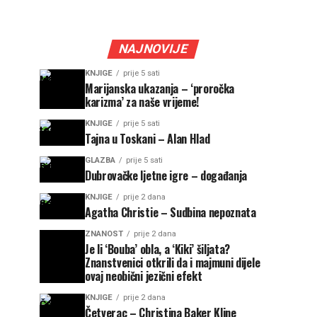
NAJNOVIJE
KNJIGE
prije 5 sati
Marijanska ukazanja – ‘proročka
karizma’ za naše vrijeme!
KNJIGE
prije 5 sati
Tajna u Toskani – Alan Hlad
GLAZBA
prije 5 sati
Dubrovačke ljetne igre – događanja
KNJIGE
prije 2 dana
Agatha Christie – Sudbina nepoznata
ZNANOST
prije 2 dana
Je li ‘Bouba’ obla, a ‘Kiki’ šiljata?
Znanstvenici otkrili da i majmuni dijele
ovaj neobični jezični efekt
KNJIGE
prije 2 dana
Četverac – Christina Baker Kline