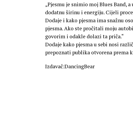
„Pjesmu je snimio moj Blues Band, a uz
dodatnu širinu i energiju. Cijeli proce
Dodaje i kako pjesma ima snažnu osob
pjesma. Ako ste pročitali moju autob
govorim i odakle dolazi ta priča.“
Dodaje kako pjesma u sebi nosi različ
prepoznati publika otvorena prema kva
Izdavač:DancingBear