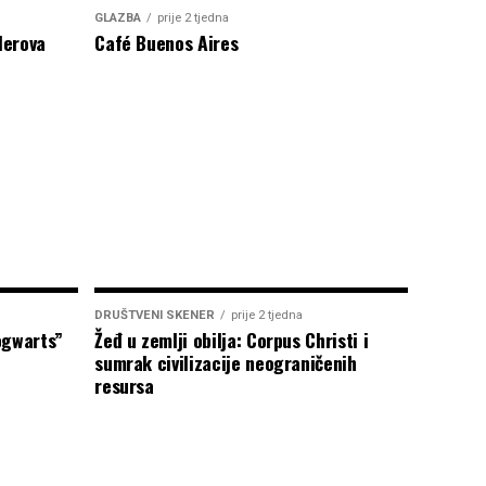
GLAZBA
prije 2 tjedna
lerova
Café Buenos Aires
DRUŠTVENI SKENER
prije 2 tjedna
ogwarts”
Žeđ u zemlji obilja: Corpus Christi i
sumrak civilizacije neograničenih
resursa