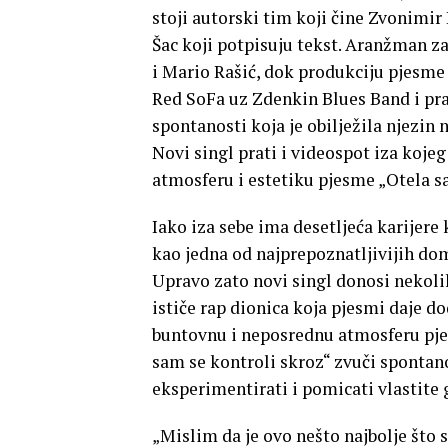
stoji autorski tim koji čine Zvonimir
Šac koji potpisuju tekst. Aranžman z
i Mario Rašić, dok produkciju pjesme 
Red SoFa uz Zdenkin Blues Band i pra
spontanosti koja je obilježila njezin 
Novi singl prati i videospot iza koje
atmosferu i estetiku pjesme „Otela sa
Iako iza sebe ima desetljeća karijere 
kao jedna od najprepoznatljivijih dom
Upravo zato novi singl donosi nekol
ističe rap dionica koja pjesmi daje do
buntovnu i neposrednu atmosferu pje
sam se kontroli skroz“ zvuči spontano
eksperimentirati i pomicati vlastite 
„Mislim da je ovo nešto najbolje što