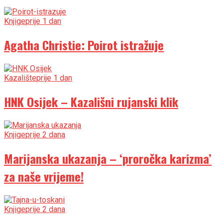
Knjige
prije 1 dan
Agatha Christie: Poirot istražuje
Kazalište
prije 1 dan
HNK Osijek – Kazališni rujanski klik
Knjige
prije 2 dana
Marijanska ukazanja – ‘proročka karizma’
za naše vrijeme!
Knjige
prije 2 dana