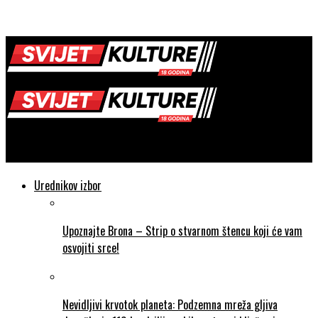
SVIJET KULTURE
Urednikov izbor
Upoznajte Brona – Strip o stvarnom štencu koji će vam
osvojiti srce!
Nevidljivi krvotok planeta: Podzemna mreža gljiva