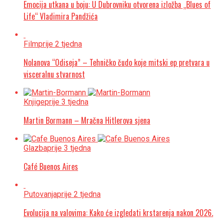
Emocija utkana u boju: U Dubrovniku otvorena izložba „Blues of
Life“ Vladimira Pandžića
Film
prije 2 tjedna
Nolanova “Odiseja” – Tehničko čudo koje mitski ep pretvara u
visceralnu stvarnost
Knjige
prije 3 tjedna
Martin Bormann – Mračna Hitlerova sjena
Glazba
prije 3 tjedna
Café Buenos Aires
Putovanja
prije 2 tjedna
Evolucija na valovima: Kako će izgledati krstarenja nakon 2026.