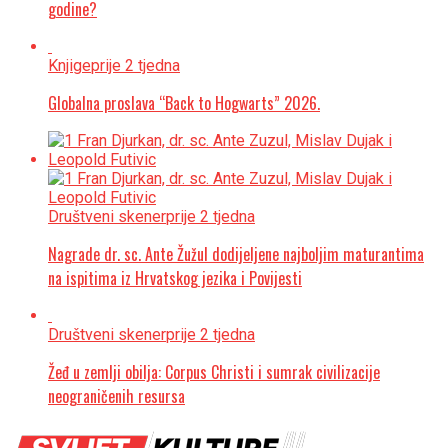
godine?
Knjige
prije 2 tjedna
Globalna proslava “Back to Hogwarts” 2026.
Društveni skener
prije 2 tjedna
Nagrade dr. sc. Ante Žužul dodijeljene najboljim maturantima
na ispitima iz Hrvatskog jezika i Povijesti
Društveni skener
prije 2 tjedna
Žeđ u zemlji obilja: Corpus Christi i sumrak civilizacije
neograničenih resursa