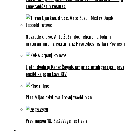
neograničenih resursa
Nagrade dr. sc. Ante Žužul dodijeljene najboljim
maturantima na ispitima iz Hrvatskog jezika i Povijesti
Ljetni dvobroj Kane: Čovjek, umjetna inteligencija i prva
enciklika pape Lava XIV.
Plac Mljac oživljava Trešnjevački plac
Prva najava 18. ZeGeVege festivala