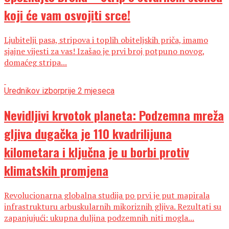
koji će vam osvojiti srce!
Ljubitelji pasa, stripova i toplih obiteljskih priča, imamo
sjajne vijesti za vas! Izašao je prvi broj potpuno novog,
domaćeg stripa...
Urednikov izbor
prije 2 mjeseca
Nevidljivi krvotok planeta: Podzemna mreža
gljiva dugačka je 110 kvadrilijuna
kilometara i ključna je u borbi protiv
klimatskih promjena
Revolucionarna globalna studija po prvi je put mapirala
infrastrukturu arbuskularnih mikoriznih gljiva. Rezultati su
zapanjujući: ukupna duljina podzemnih niti mogla...