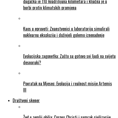
dugačka je 110 kvadrilijuna kilometara i ključna je u
borbi protiv klimatskih promjena
Kaos u epruveti: Znanstvenici u laboratoriju simulirali
nuklearnu eksploziju i doživjeli golemo iznenađenje
Evolucijska zagonetka: Zašto su gotovo svi ljudi na svijetu
desnoruki?
Povratak na Mjesec: Evolucija i realnost misije Artemis
III
Društveni skener
Žeđ u zemlji obilja: Corpus Christi i sumrak civilizacije