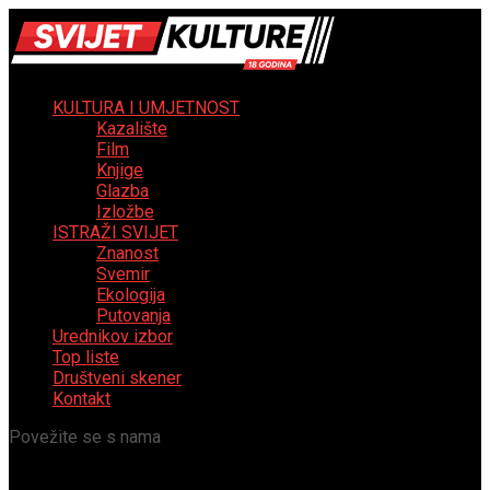
KULTURA I UMJETNOST
Kazalište
Film
Knjige
Glazba
Izložbe
ISTRAŽI SVIJET
Znanost
Svemir
Ekologija
Putovanja
Urednikov izbor
Top liste
Društveni skener
Kontakt
Povežite se s nama