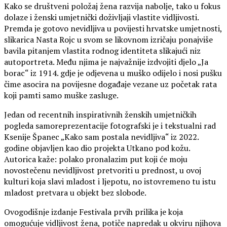
Kako se društveni položaj žena razvija nabolje, tako u fokus
dolaze i ženski umjetnički doživljaji vlastite vidljivosti.
Premda je gotovo nevidljiva u povijesti hrvatske umjetnosti,
slikarica Nasta Rojc u svom se likovnom izričaju ponajviše
bavila pitanjem vlastita rodnog identiteta slikajući niz
autoportreta. Među njima je najvažnije izdvojiti djelo „Ja
borac“ iz 1914. gdje je odjevena u muško odijelo i nosi pušku
čime asocira na povijesne događaje vezane uz početak rata
koji pamti samo muške zasluge.
Jedan od recentnih inspirativnih ženskih umjetničkih
pogleda samoreprezentacije fotografski je i tekstualni rad
Ksenije Španec „Kako sam postala nevidljiva“ iz 2022.
godine objavljen kao dio projekta Utkano pod kožu.
Autorica kaže: polako pronalazim put koji će moju
novostečenu nevidljivost pretvoriti u prednost, u ovoj
kulturi koja slavi mladost i ljepotu, no istovremeno tu istu
mladost pretvara u objekt bez slobode.
Ovogodišnje izdanje Festivala prvih prilika je koja
omogućuje vidljivost žena, potiče napredak u okviru njihova