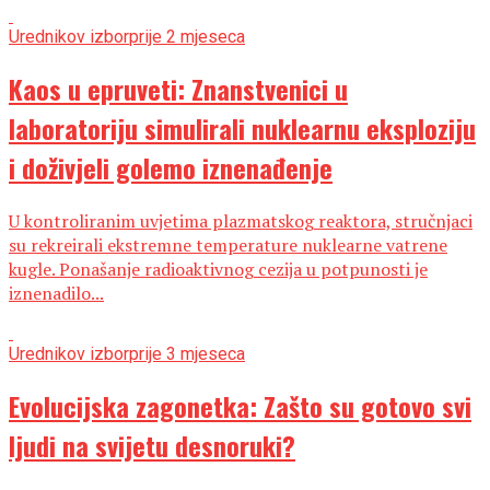
Urednikov izbor
prije 2 mjeseca
Kaos u epruveti: Znanstvenici u
laboratoriju simulirali nuklearnu eksploziju
i doživjeli golemo iznenađenje
U kontroliranim uvjetima plazmatskog reaktora, stručnjaci
su rekreirali ekstremne temperature nuklearne vatrene
kugle. Ponašanje radioaktivnog cezija u potpunosti je
iznenadilo...
Urednikov izbor
prije 3 mjeseca
Evolucijska zagonetka: Zašto su gotovo svi
ljudi na svijetu desnoruki?