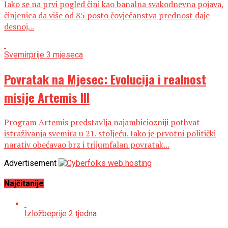
Iako se na prvi pogled čini kao banalna svakodnevna pojava,
činjenica da više od 85 posto čovječanstva prednost daje
desnoj...
Svemir
prije 3 mjeseca
Povratak na Mjesec: Evolucija i realnost
misije Artemis III
Program Artemis predstavlja najambiciozniji pothvat
istraživanja svemira u 21. stoljeću. Iako je prvotni politički
narativ obećavao brz i trijumfalan povratak...
Advertisement
Najčitanije
Izložbe
prije 2 tjedna