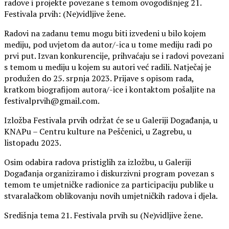
radove i projekte povezane s temom ovogodišnjeg 21.
Festivala prvih: (Ne)vidljive žene.
Radovi na zadanu temu mogu biti izvedeni u bilo kojem
mediju, pod uvjetom da autor/-ica u tome mediju radi po
prvi put. Izvan konkurencije, prihvaćaju se i radovi povezani
s temom u mediju u kojem su autori već radili. Natječaj je
produžen do 25. srpnja 2023. Prijave s opisom rada,
kratkom biografijom autora/-ice i kontaktom pošaljite na
festivalprvih@gmail.com.
Izložba Festivala prvih održat će se u Galeriji Događanja, u
KNAPu – Centru kulture na Peščenici, u Zagrebu, u
listopadu 2023.
Osim odabira radova pristiglih za izložbu, u Galeriji
Događanja organiziramo i diskurzivni program povezan s
temom te umjetničke radionice za participaciju publike u
stvaralačkom oblikovanju novih umjetničkih radova i djela.
Središnja tema 21. Festivala prvih su (Ne)vidljive žene.