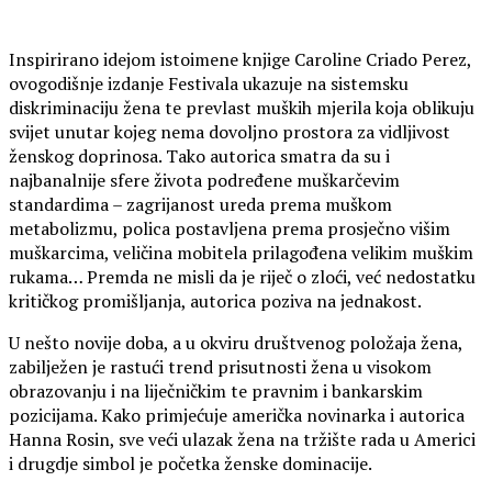
Inspirirano idejom istoimene knjige Caroline Criado Perez,
ovogodišnje izdanje Festivala ukazuje na sistemsku
diskriminaciju žena te prevlast muških mjerila koja oblikuju
svijet unutar kojeg nema dovoljno prostora za vidljivost
ženskog doprinosa. Tako autorica smatra da su i
najbanalnije sfere života podređene muškarčevim
standardima – zagrijanost ureda prema muškom
metabolizmu, polica postavljena prema prosječno višim
muškarcima, veličina mobitela prilagođena velikim muškim
rukama… Premda ne misli da je riječ o zloći, već nedostatku
kritičkog promišljanja, autorica poziva na jednakost.
U nešto novije doba, a u okviru društvenog položaja žena,
zabilježen je rastući trend prisutnosti žena u visokom
obrazovanju i na liječničkim te pravnim i bankarskim
pozicijama. Kako primjećuje američka novinarka i autorica
Hanna Rosin, sve veći ulazak žena na tržište rada u Americi
i drugdje simbol je početka ženske dominacije.