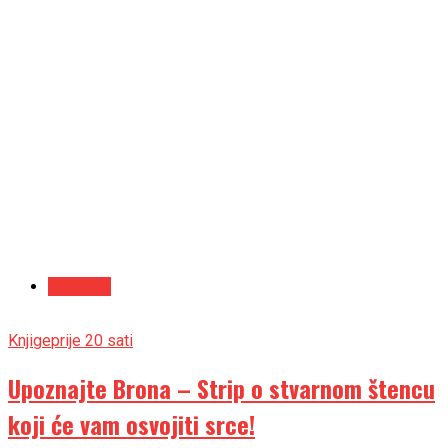
Najnovije
Knjige
prije 20 sati
Upoznajte Brona – Strip o stvarnom štencu
koji će vam osvojiti srce!