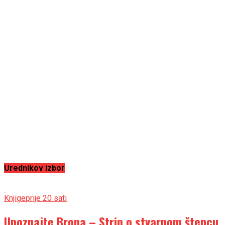
Urednikov izbor
Knjige
prije 20 sati
Upoznajte Brona – Strip o stvarnom štencu