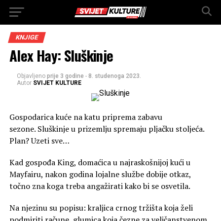
KNJIGE
Alex Hay: Sluškinje
Objavljeno
prije 3 godine
-
8. studenoga 2023.
Autor
SVIJET KULTURE
Gospodarica kuće na katu priprema zabavu
sezone. Sluškinje u prizemlju spremaju pljačku stoljeća.
Plan? Uzeti sve…
Kad gospođa King, domaćica u najraskošnijoj kući u
Mayfairu, nakon godina lojalne službe dobije otkaz,
točno zna koga treba angažirati kako bi se osvetila.
Na njezinu su popisu: kraljica crnog tržišta koja želi
podmiriti račune, glumica koja čezne za veličanstvenom