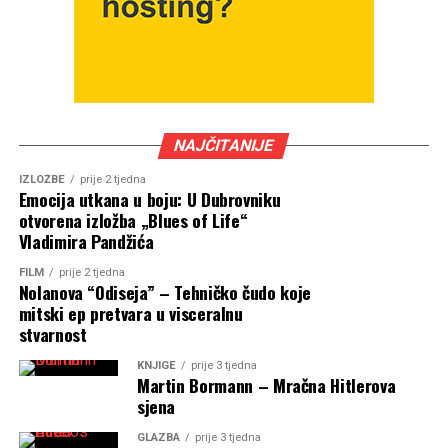
NAJČITANIJE
IZLOŽBE
prije 2 tjedna
Emocija utkana u boju: U Dubrovniku
otvorena izložba „Blues of Life“
Vladimira Pandžića
FILM
prije 2 tjedna
Nolanova “Odiseja” – Tehničko čudo koje
mitski ep pretvara u visceralnu
stvarnost
KNJIGE
prije 3 tjedna
Martin Bormann – Mračna Hitlerova
sjena
GLAZBA
prije 3 tjedna