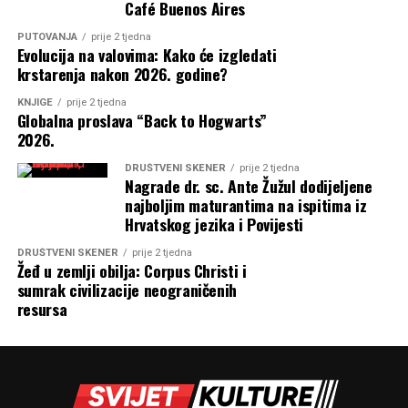
Café Buenos Aires
PUTOVANJA
prije 2 tjedna
Evolucija na valovima: Kako će izgledati
krstarenja nakon 2026. godine?
KNJIGE
prije 2 tjedna
Globalna proslava “Back to Hogwarts”
2026.
DRUŠTVENI SKENER
prije 2 tjedna
Nagrade dr. sc. Ante Žužul dodijeljene
najboljim maturantima na ispitima iz
Hrvatskog jezika i Povijesti
DRUŠTVENI SKENER
prije 2 tjedna
Žeđ u zemlji obilja: Corpus Christi i
sumrak civilizacije neograničenih
resursa