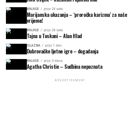
KNJIGE
prije 24 sata
Marijanska ukazanja – ‘proročka karizma’ za naše
vrijeme!
KNJIGE
prije 24 sata
Tajna u Toskani – Alan Hlad
GLAZBA
prije 1 dan
Dubrovačke ljetne igre – događanja
KNJIGE
prije 3 dana
Agatha Christie – Sudbina nepoznata
ADVERTISEMENT