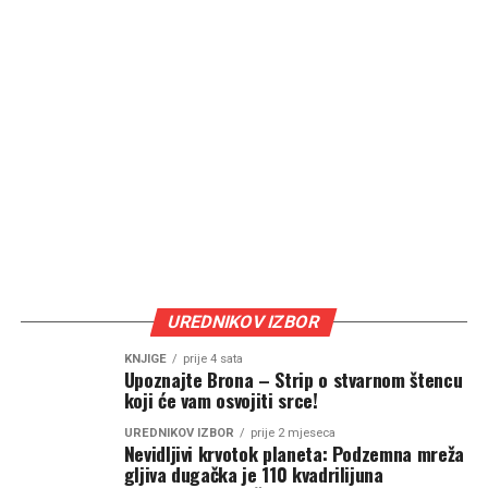
UREDNIKOV IZBOR
KNJIGE
prije 4 sata
Upoznajte Brona – Strip o stvarnom štencu
koji će vam osvojiti srce!
UREDNIKOV IZBOR
prije 2 mjeseca
Nevidljivi krvotok planeta: Podzemna mreža
gljiva dugačka je 110 kvadrilijuna