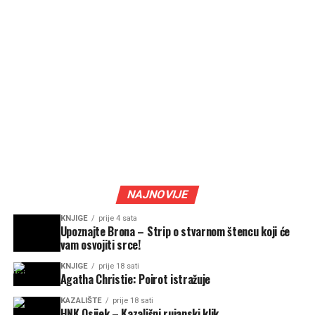
NAJNOVIJE
KNJIGE
prije 4 sata
Upoznajte Brona – Strip o stvarnom štencu koji će
vam osvojiti srce!
KNJIGE
prije 18 sati
Agatha Christie: Poirot istražuje
KAZALIŠTE
prije 18 sati
HNK Osijek – Kazališni rujanski klik