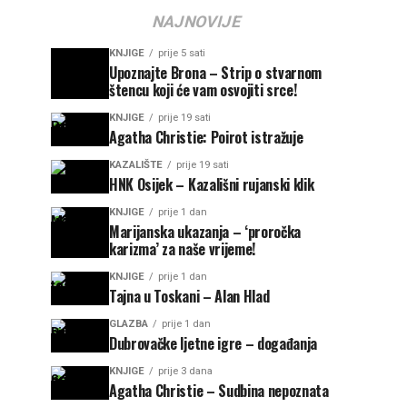
NAJNOVIJE
KNJIGE
prije 5 sati
Upoznajte Brona – Strip o stvarnom
štencu koji će vam osvojiti srce!
KNJIGE
prije 19 sati
Agatha Christie: Poirot istražuje
KAZALIŠTE
prije 19 sati
HNK Osijek – Kazališni rujanski klik
KNJIGE
prije 1 dan
Marijanska ukazanja – ‘proročka
karizma’ za naše vrijeme!
KNJIGE
prije 1 dan
Tajna u Toskani – Alan Hlad
GLAZBA
prije 1 dan
Dubrovačke ljetne igre – događanja
KNJIGE
prije 3 dana
Agatha Christie – Sudbina nepoznata