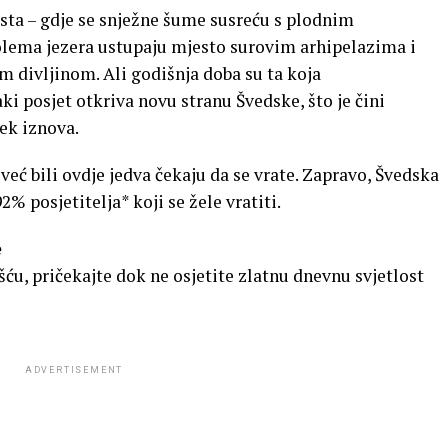
asta – gdje se snježne šume susreću s plodnim
olema jezera ustupaju mjesto surovim arhipelazima i
m divljinom. Ali godišnja doba su ta koja
ki posjet otkriva novu stranu Švedske, što je čini
ek iznova.
 već bili ovdje jedva čekaju da se vrate. Zapravo, Švedska
2% posjetitelja* koji se žele vratiti.
e
šću, pričekajte dok ne osjetite zlatnu dnevnu svjetlost
ADVERTISEMENT