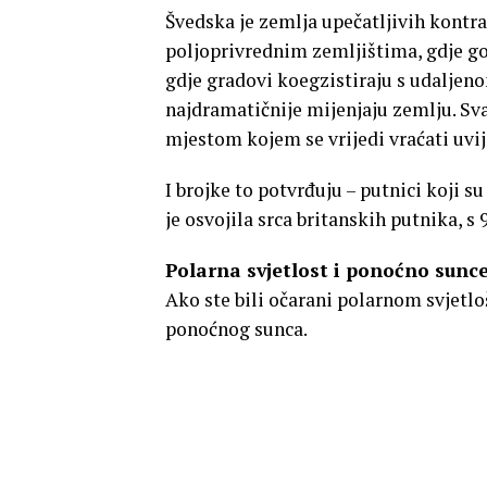
Švedska je zemlja upečatljivih kontr
poljoprivrednim zemljištima, gdje g
gdje gradovi koegzistiraju s udaljeno
najdramatičnije mijenjaju zemlju. Sva
mjestom kojem se vrijedi vraćati uvij
I brojke to potvrđuju – putnici koji su
je osvojila srca britanskih putnika, s 9
Polarna svjetlost i ponoćno sunc
Ako ste bili očarani polarnom svjetlo
ponoćnog sunca.