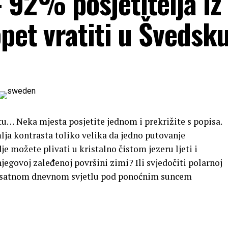
 92% posjetitelja iz
opet vratiti u Švedsk
tu… Neka mjesta posjetite jednom i prekrižite s popisa.
mlja kontrasta toliko velika da jedno putovanje
e možete plivati ​​u kristalno čistom jezeru ljeti i
jegovoj zaleđenoj površini zimi? Ili svjedočiti polarnoj
u 24-satnom dnevnom svjetlu pod ponoćnim suncem