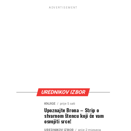
ADVERTISEMENT
UREDNIKOV IZBOR
KNJIGE
prije 5 sati
Upoznajte Brona – Strip o
stvarnom štencu koji će vam
osvojiti srce!
UREDNIKOV IZBOR
prije 2 mjeseca