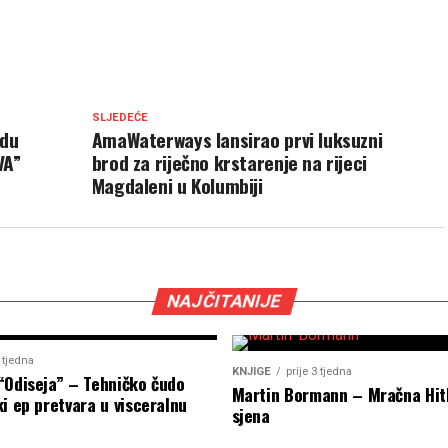
SLJEDEĆE
adu
AmaWaterways lansirao prvi luksuzni
VA”
brod za riječno krstarenje na rijeci
Magdaleni u Kolumbiji
NAJČITANIJE
2 tjedna
KNJIGE
prije 3 tjedna
“Odiseja” – Tehničko čudo
Martin Bormann – Mračna Hit
i ep pretvara u visceralnu
sjena