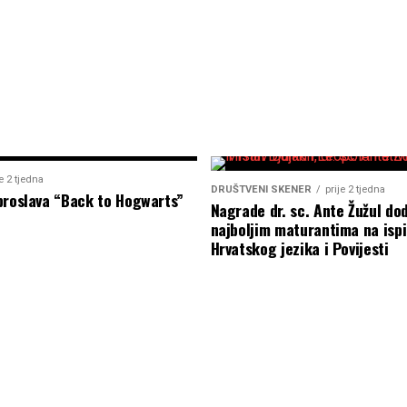
je 2 tjedna
DRUŠTVENI SKENER
prije 2 tjedna
proslava “Back to Hogwarts”
Nagrade dr. sc. Ante Žužul dod
najboljim maturantima na ispi
Hrvatskog jezika i Povijesti