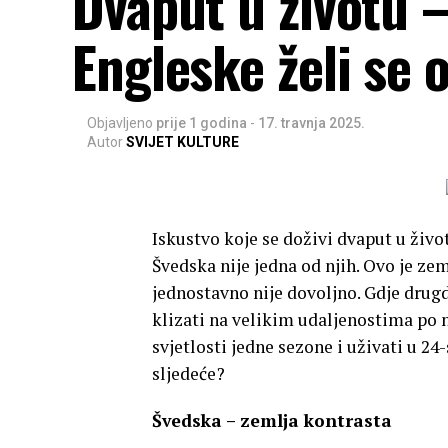
Dvaput u životu –
Engleske želi se 
Objavljeno
prije 1 godina
-
17. travnja 2025.
Autor
SVIJET KULTURE
Iskustvo koje se doživi dvaput u živo
Švedska nije jedna od njih. Ovo je ze
jednostavno nije dovoljno. Gdje drugdj
klizati na velikim udaljenostima po n
svjetlosti jedne sezone i uživati ​​
sljedeće?
Švedska – zemlja kontrasta