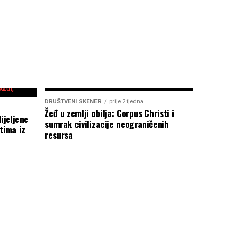
DRUŠTVENI SKENER
prije 2 tjedna
Žeđ u zemlji obilja: Corpus Christi i
ijeljene
sumrak civilizacije neograničenih
tima iz
resursa