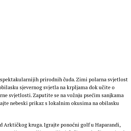
spektakularnijih prirodnih čuda. Zimi polarna svjetlost
bilasku sjevernog svjetla na krpljama dok učite o
rne svjetlosti. Zaputite se na vožnju psećim sanjkama
rajte nebeski prikaz s lokalnim okusima na obilasku
od Arktičkog kruga. Igrajte ponoćni golf u Haparandi,