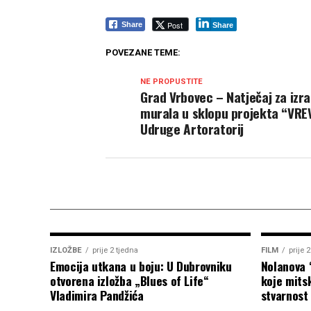
Post
Share
Share
POVEZANE TEME:
NE PROPUSTITE
Grad Vrbovec – Natječaj za izr
murala u sklopu projekta “VRE
Udruge Artoratorij
IZLOŽBE
prije 2 tjedna
FILM
prije 
Emocija utkana u boju: U Dubrovniku
Nolanova 
otvorena izložba „Blues of Life“
koje mitsk
Vladimira Pandžića
stvarnost