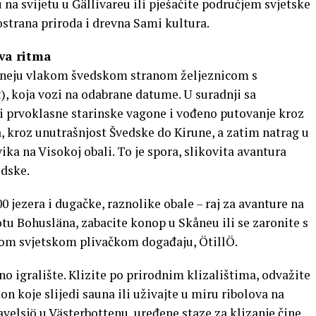
 na svijetu u Gällivareu ili pješačite područjem svjetske
ostrana priroda i drevna Sami kultura.
va ritma
urneju vlakom švedskom stranom željeznicom s
, koja vozi na odabrane datume. U suradnji sa
 prvoklasne starinske vagone i vođeno putovanje kroz
, kroz unutrašnjost Švedske do Kirune, a zatim natrag u
a na Visokoj obali. To je spora, slikovita avantura
edske.
0 jezera i dugačke, raznolike obale – raj za avanture na
tu Bohusläna, zabacite konop u Skåneu ili se zaronite s
om svjetskom plivačkom događaju, ÖtillÖ.
no igralište. Klizite po prirodnim klizalištima, odvažite
n koje slijedi sauna ili uživajte u miru ribolova na
avelsjö u Västerbottenu, uređene staze za klizanje čine