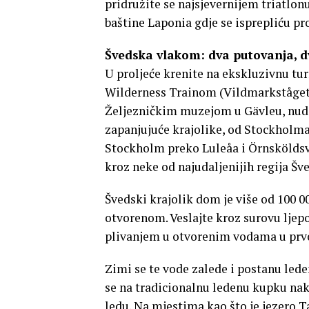
pridružite se najsjevernijem triatlonu
baštine Laponia gdje se isprepliću pr
Švedska vlakom: dva putovanja, d
U proljeće krenite na ekskluzivnu t
Wilderness Trainom (Vildmarkståget)
Željezničkim muzejom u Gävleu, nudi
zapanjujuće krajolike, od Stockholma
Stockholm preko Luleåa i Örnsköldsvik
kroz neke od najudaljenijih regija Šv
Švedski krajolik dom je više od 100 00
otvorenom. Veslajte kroz surovu ljepo
plivanjem u otvorenim vodama u prv
Zimi se te vode zalede i postanu lede
se na tradicionalnu ledenu kupku nako
ledu. Na mjestima kao što je jezero T