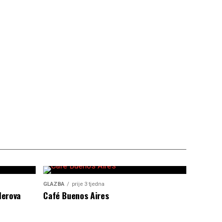
GLAZBA
prije 3 tjedna
lerova
Café Buenos Aires