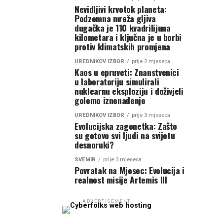
Nevidljivi krvotok planeta:
Podzemna mreža gljiva
dugačka je 110 kvadrilijuna
kilometara i ključna je u borbi
protiv klimatskih promjena
UREDNIKOV IZBOR
prije 2 mjeseca
Kaos u epruveti: Znanstvenici
u laboratoriju simulirali
nuklearnu eksploziju i doživjeli
golemo iznenađenje
UREDNIKOV IZBOR
prije 3 mjeseca
Evolucijska zagonetka: Zašto
su gotovo svi ljudi na svijetu
desnoruki?
SVEMIR
prije 3 mjeseca
Povratak na Mjesec: Evolucija i
realnost misije Artemis III
ADVERTISEMENT