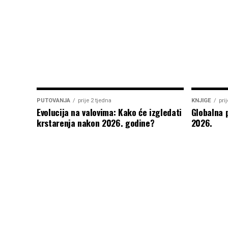
PUTOVANJA
prije 2 tjedna
KNJIGE
pri
Evolucija na valovima: Kako će izgledati
Globalna 
krstarenja nakon 2026. godine?
2026.