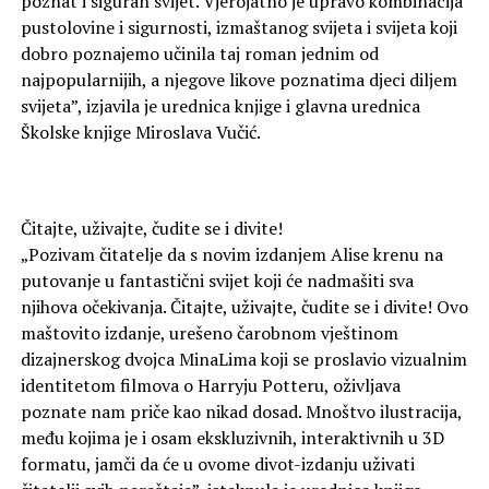
poznat i siguran svijet. Vjerojatno je upravo kombinacija
pustolovine i sigurnosti, izmaštanog svijeta i svijeta koji
dobro poznajemo učinila taj roman jednim od
najpopularnijih, a njegove likove poznatima djeci diljem
svijeta”, izjavila je urednica knjige i glavna urednica
Školske knjige Miroslava Vučić.
Čitajte, uživajte, čudite se i divite!
„Pozivam čitatelje da s novim izdanjem Alise krenu na
putovanje u fantastični svijet koji će nadmašiti sva
njihova očekivanja. Čitajte, uživajte, čudite se i divite! Ovo
maštovito izdanje, urešeno čarobnom vještinom
dizajnerskog dvojca MinaLima koji se proslavio vizualnim
identitetom filmova o Harryju Potteru, oživljava
poznate nam priče kao nikad dosad. Mnoštvo ilustracija,
među kojima je i osam ekskluzivnih, interaktivnih u 3D
formatu, jamči da će u ovome divot-izdanju uživati