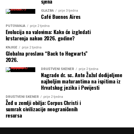
sjena
GLAZBA
prije 3 tjedna
Café Buenos Aires
PUTOVANJA
prije 2 tjedna
Evolucija na valovima: Kako će izgledati
krstarenja nakon 2026. godine?
KNJIGE
prije 2 tjedna
Globalna proslava “Back to Hogwarts”
2026.
DRUŠTVENI SKENER
prije 2 tjedna
Nagrade dr. sc. Ante Žužul dodijeljene
najboljim maturantima na ispitima iz
Hrvatskog jezika i Povijesti
DRUŠTVENI SKENER
prije 2 tjedna
Žeđ u zemlji obilja: Corpus Christi i
sumrak civilizacije neograničenih
resursa