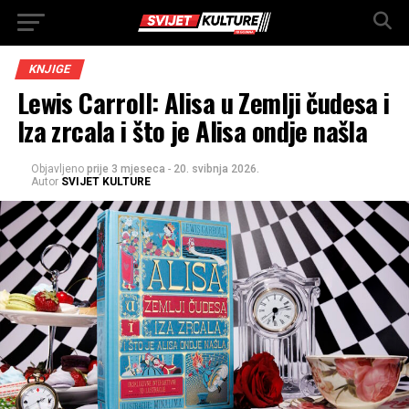
KNJIGE
Lewis Carroll: Alisa u Zemlji čudesa i
Iza zrcala i što je Alisa ondje našla
Objavljeno
prije 3 mjeseca
-
20. svibnja 2026.
Autor
SVIJET KULTURE