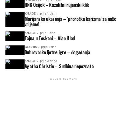
HNK Osijek – Kazališni rujanski klik
KNJIGE
prije 1 dan
Marijanska ukazanja – ‘proročka karizma’ za naše
vrijeme!
KNJIGE
prije 1 dan
Tajna u Toskani – Alan Hlad
GLAZBA
prije 1 dan
Dubrovačke ljetne igre – događanja
KNJIGE
prije 3 dana
Agatha Christie – Sudbina nepoznata
ADVERTISEMENT