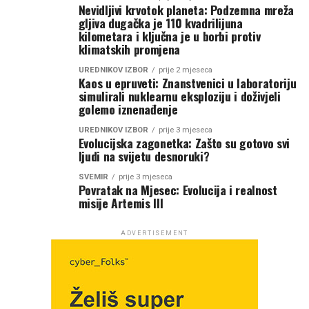
Nevidljivi krvotok planeta: Podzemna mreža
gljiva dugačka je 110 kvadrilijuna
kilometara i ključna je u borbi protiv
klimatskih promjena
UREDNIKOV IZBOR
prije 2 mjeseca
Kaos u epruveti: Znanstvenici u laboratoriju
simulirali nuklearnu eksploziju i doživjeli
golemo iznenađenje
UREDNIKOV IZBOR
prije 3 mjeseca
Evolucijska zagonetka: Zašto su gotovo svi
ljudi na svijetu desnoruki?
SVEMIR
prije 3 mjeseca
Povratak na Mjesec: Evolucija i realnost
misije Artemis III
ADVERTISEMENT