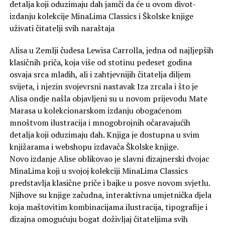
detalja koji oduzimaju dah jamči da će u ovom divot-
izdanju kolekcije MinaLima Classics i Školske knjige
uživati čitatelji svih naraštaja
Alisa u Zemlji čudesa Lewisa Carrolla, jedna od najljepših
klasičnih priča, koja više od stotinu pedeset godina
osvaja srca mladih, ali i zahtjevnijih čitatelja diljem
svijeta, i njezin svojevrsni nastavak Iza zrcala i što je
Alisa ondje našla objavljeni su u novom prijevodu Mate
Marasa u kolekcionarskom izdanju obogaćenom
mnoštvom ilustracija i mnogobrojnih očaravajućih
detalja koji oduzimaju dah. Knjiga je dostupna u svim
knjižarama i webshopu izdavača Školske knjige.
Novo izdanje Alise oblikovao je slavni dizajnerski dvojac
MinaLima koji u svojoj kolekciji MinaLima Classics
predstavlja klasične priče i bajke u posve novom svjetlu.
Njihove su knjige začudna, interaktivna umjetnička djela
koja maštovitim kombinacijama ilustracija, tipografije i
dizajna omogućuju bogat doživljaj čitateljima svih