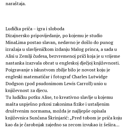
naraštaja.
Ludička priča – igra i sloboda
Dizajnersko pripovijedanje, po kojemu je studio
MinaLima postao slavan, nedavno je došlo do punog
izražaja u slavljeničkom izdanju Malog princa, a sada u
Alisi u Zemlji čudesa, bezvremenoj priči koja je u vrijeme
nastanka izazvala obrat u engleskoj dječjoj književnosti.
Poigravanje s iskustvom zbilje bilo je novost koju je
engleski matematičar i fotograf Charles Lutwidge
Dodgson (pod psudonimom Lewis Carroll) unio u
književnost za djecu.
Tu ludičku potku Alise, to kreativno slavlje u kojemu
mašta uspješno prkosi zakonima fizike i ustaljenim
društvenim normama, možda je najljepše opisala
književnica Sunčana Škrinjarić: „Pred tobom je priča koju
kao da je čarobnjak zajedno sa zecom izvukao iz šešira…