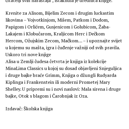
čitatelji svih naraštaja”, istaknula je urednica knjige.
Krenite za Alisom, Bijelim Zecom i drugim luckastim
likovima – Vojvotkinjom, Mišem, Patkom i Dodom,
Papigom i Orlićem, Gusjenicom i Golubicom, Žaba-
Lakajem i Klobučarom, Kraljicom Herc i Dečkom
Hercom, Ožujskim Zecom, Mačkom… – i upoznajte svijet
u kojemu su mašta, igra i čuđenje važniji od svih pravila.
Uskoro tri nove knjige
Alisa u Zemlji čudesa četvrta je knjiga iz kolekcije
MinaLima Classics u kojoj su dosad objavljeni Snjeguljica
i druge bajke braće Grimm, Knjiga o džungli Rudyarda
Kiplinga i Frankenstein ili moderni Prometej Mary
Shelley. U pripremi su i novi naslovi: Mala sirena i druge
bajke, Otok s blagom i Čarobnjak iz Oza.
Izdavač: Školska knjiga