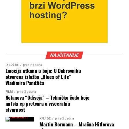
NAJČITANIJE
IZLOŽBE
prije 2 tjedna
Emocija utkana u boju: U Dubrovniku
otvorena izložba „Blues of Life“
Vladimira Pandžića
FILM
prije 2 tjedna
Nolanova “Odiseja” – Tehničko čudo koje
mitski ep pretvara u visceralnu
stvarnost
KNJIGE
prije 3 tjedna
Martin Bormann – Mračna Hitlerova