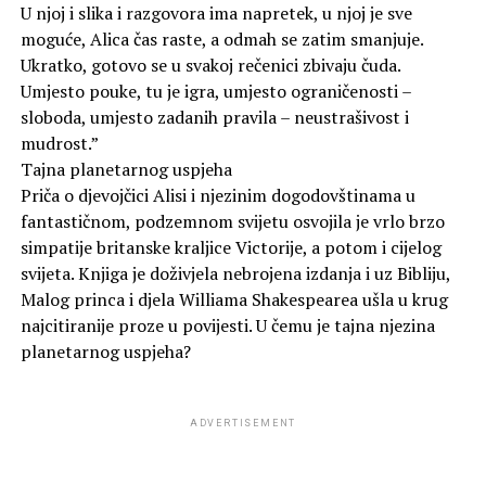
U njoj i slika i razgovora ima napretek, u njoj je sve
moguće, Alica čas raste, a odmah se zatim smanjuje.
Ukratko, gotovo se u svakoj rečenici zbivaju čuda.
Umjesto pouke, tu je igra, umjesto ograničenosti –
sloboda, umjesto zadanih pravila – neustrašivost i
mudrost.”
Tajna planetarnog uspjeha
Priča o djevojčici Alisi i njezinim dogodovštinama u
fantastičnom, podzemnom svijetu osvojila je vrlo brzo
simpatije britanske kraljice Victorije, a potom i cijelog
svijeta. Knjiga je doživjela nebrojena izdanja i uz Bibliju,
Malog princa i djela Williama Shakespearea ušla u krug
najcitiranije proze u povijesti. U čemu je tajna njezina
planetarnog uspjeha?
ADVERTISEMENT