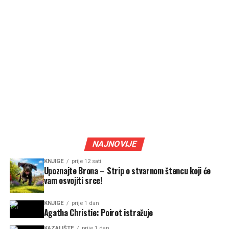
NAJNOVIJE
KNJIGE
prije 12 sati
Upoznajte Brona – Strip o stvarnom štencu koji će
vam osvojiti srce!
KNJIGE
prije 1 dan
Agatha Christie: Poirot istražuje
KAZALIŠTE
prije 1 dan