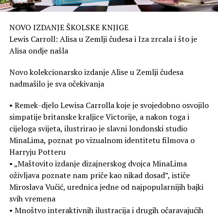
NOVO IZDANJE ŠKOLSKE KNJIGE
Lewis Carroll: Alisa u Zemlji čudesa i Iza zrcala i što je
Alisa ondje našla
Novo kolekcionarsko izdanje Alise u Zemlji čudesa
nadmašilo je sva očekivanja
• Remek-djelo Lewisa Carrolla koje je svojedobno osvojilo
simpatije britanske kraljice Victorije, a nakon toga i
cijeloga svijeta, ilustrirao je slavni londonski studio
MinaLima, poznat po vizualnom identitetu filmova o
Harryju Potteru
• „Maštovito izdanje dizajnerskog dvojca MinaLima
oživljava poznate nam priče kao nikad dosad”, ističe
Miroslava Vučić, urednica jedne od najpopularnijih bajki
svih vremena
• Mnoštvo interaktivnih ilustracija i drugih očaravajućih