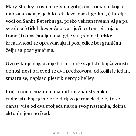
Mary Shelley u ovom jezivom gotičkom romanu, koji je
napisala kada joj je bilo tek devetnaest godina, čitatelje
vodi od Sankt Peterburga, preko veličanstvenih Alpa pa
sve do arktičkih bespuća otvarajući pritom pitanja o
tome što nas čini ljudima, gdje su granice ljudske
kreativnosti te opravdavaju li posljedice bezgraničnu
želju za postignućima.
Ovo izdanje najslavnije horor-priče svjetske književnosti
donosi novi prijevod te dva predgovora, od kojih je jedan,
smatra se, napisao pjesnik Percy Shelley.
Priča o ambicioznom, mahnitom znanstveniku i
čudovištu koje je stvorio dirljivo je remek-djelo, te se
danas, više od dva stoljeća nakon svog nastanka, doima
aktualnijom no ikad.
ADVERTISEMENT