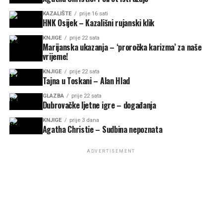
KAZALIŠTE
prije 16 sati
HNK Osijek – Kazališni rujanski klik
KNJIGE
prije 22 sata
Marijanska ukazanja – ‘proročka karizma’ za naše
vrijeme!
KNJIGE
prije 22 sata
Tajna u Toskani – Alan Hlad
GLAZBA
prije 22 sata
Dubrovačke ljetne igre – događanja
KNJIGE
prije 3 dana
Agatha Christie – Sudbina nepoznata
ADVERTISEMENT