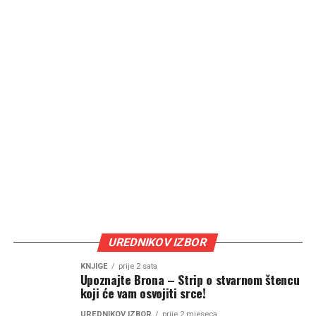
UREDNIKOV IZBOR
KNJIGE
prije 2 sata
Upoznajte Brona – Strip o stvarnom štencu
koji će vam osvojiti srce!
UREDNIKOV IZBOR
prije 2 mjeseca