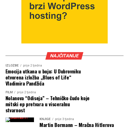
NAJČITANIJE
IZLOŽBE
prije 2 tjedna
Emocija utkana u boju: U Dubrovniku
otvorena izložba „Blues of Life“
Vladimira Pandžića
FILM
prije 2 tjedna
Nolanova “Odiseja” – Tehničko čudo koje
mitski ep pretvara u visceralnu
stvarnost
KNJIGE
prije 3 tjedna
Martin Bormann – Mračna Hitlerova