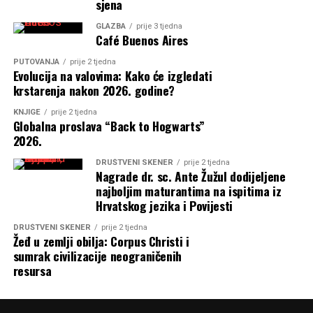
sjena
GLAZBA
prije 3 tjedna
Café Buenos Aires
PUTOVANJA
prije 2 tjedna
Evolucija na valovima: Kako će izgledati
krstarenja nakon 2026. godine?
KNJIGE
prije 2 tjedna
Globalna proslava “Back to Hogwarts”
2026.
DRUŠTVENI SKENER
prije 2 tjedna
Nagrade dr. sc. Ante Žužul dodijeljene
najboljim maturantima na ispitima iz
Hrvatskog jezika i Povijesti
DRUŠTVENI SKENER
prije 2 tjedna
Žeđ u zemlji obilja: Corpus Christi i
sumrak civilizacije neograničenih
resursa