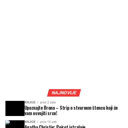
NAJNOVIJE
KNJIGE
prije 2 sata
Upoznajte Brona – Strip o stvarnom štencu koji će
vam osvojiti srce!
KNJIGE
prije 15 sati
Agatha Christie: Poirot istražuje