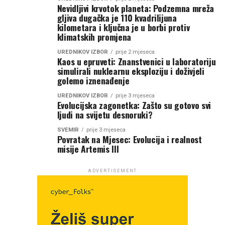
Nevidljivi krvotok planeta: Podzemna mreža
gljiva dugačka je 110 kvadrilijuna
kilometara i ključna je u borbi protiv
klimatskih promjena
UREDNIKOV IZBOR
prije 2 mjeseca
Kaos u epruveti: Znanstvenici u laboratoriju
simulirali nuklearnu eksploziju i doživjeli
golemo iznenađenje
UREDNIKOV IZBOR
prije 3 mjeseca
Evolucijska zagonetka: Zašto su gotovo svi
ljudi na svijetu desnoruki?
SVEMIR
prije 3 mjeseca
Povratak na Mjesec: Evolucija i realnost
misije Artemis III
ADVERTISEMENT