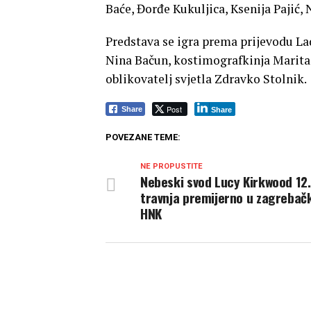
Baće, Đorđe Kukuljica, Ksenija Pajić, 
Predstava se igra prema prijevodu La
Nina Bačun, kostimografkinja Marita 
oblikovatelj svjetla Zdravko Stolnik.
Post
Share
Share
POVEZANE TEME:
NE PROPUSTITE
Nebeski svod Lucy Kirkwood 12.
travnja premijerno u zagreba
HNK