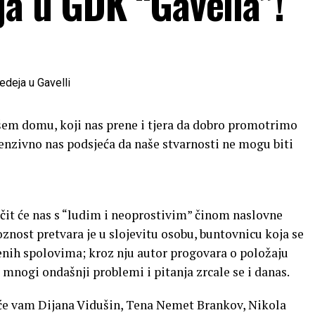
ja u GDK “Gavella”!
ašem domu, koji nas prene i tjera da dobro promotrimo
tenzivno nas podsjeća da naše stvarnosti ne mogu biti
očit će nas s “ludim i neoprostivim” činom naslovne
oznost pretvara je u slojevitu osobu, buntovnicu koja se
jenih spolovima; kroz nju autor progovara o položaju
mnogi ondašnji problemi i pitanja zrcale se i danas.
 će vam Dijana Vidušin, Tena Nemet Brankov, Nikola