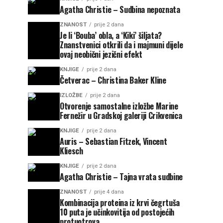
Agatha Christie – Sudbina nepoznata
ZNANOST
prije 2 dana
Je li ‘Bouba’ obla, a ‘Kiki’ šiljata?
Znanstvenici otkrili da i majmuni dijele
ovaj neobični jezični efekt
KNJIGE
prije 2 dana
Četverac – Christina Baker Kline
IZLOŽBE
prije 2 dana
Otvorenje samostalne izložbe Marine
Fernežir u Gradskoj galeriji Crikvenica
KNJIGE
prije 2 dana
Auris – Sebastian Fitzek, Vincent
Kliesch
KNJIGE
prije 2 dana
Agatha Christie – Tajna vrata sudbine
ZNANOST
prije 4 dana
Kombinacija proteina iz krvi čegrtuša
10 puta je učinkovitija od postojećih
protuotrova