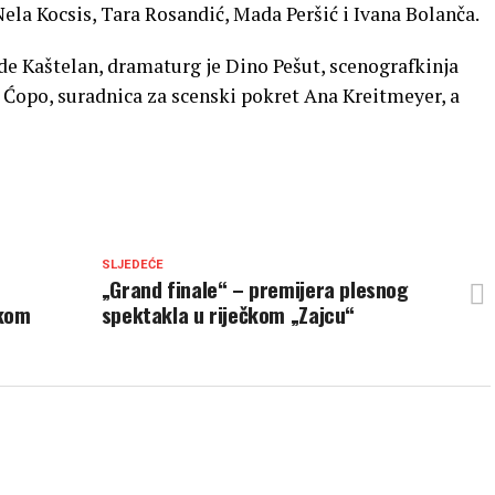
Nela Kocsis, Tara Rosandić, Mada Peršić i Ivana Bolanča.
de Kaštelan, dramaturg je Dino Pešut, scenografkinja
Ćopo, suradnica za scenski pokret Ana Kreitmeyer, a
SLJEDEĆE
„Grand finale“ – premijera plesnog
čkom
spektakla u riječkom „Zajcu“