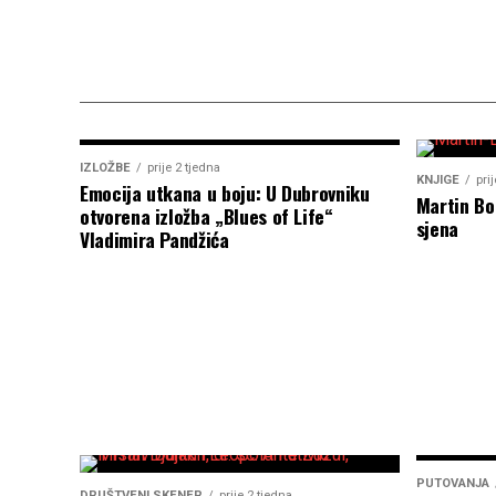
IZLOŽBE
prije 2 tjedna
KNJIGE
pri
Emocija utkana u boju: U Dubrovniku
Martin Bo
otvorena izložba „Blues of Life“
sjena
Vladimira Pandžića
PUTOVANJA
DRUŠTVENI SKENER
prije 2 tjedna