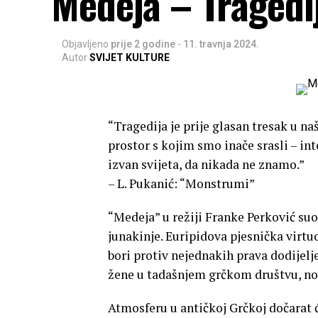
Medeja – Tragedi
Objavljeno
prije 2 godine
-
11. travnja 2024.
Autor
SVIJET KULTURE
“Tragedija je prije glasan tresak u n
prostor s kojim smo inače srasli – in
izvan svijeta, da nikada ne znamo.”
– L. Pukanić: “Monstrumi”
“Medeja” u režiji Franke Perković su
junakinje. Euripidova pjesnička virtu
bori protiv nejednakih prava dodijel
žene u tadašnjem grčkom društvu, no 
Atmosferu u antičkoj Grčkoj dočarat