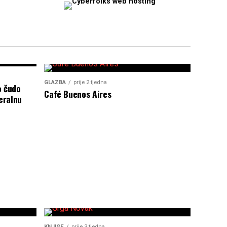
GLAZBA
prije 2 tjedna
o čudo
Café Buenos Aires
eralnu
KNJIGE
prije 3 tjedna