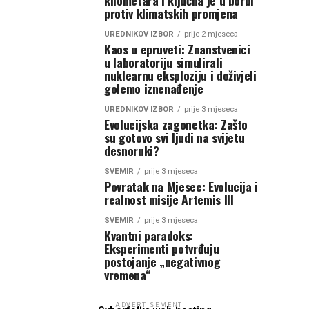
kilometara i ključna je u borbi
protiv klimatskih promjena
UREDNIKOV IZBOR
prije 2 mjeseca
Kaos u epruveti: Znanstvenici
u laboratoriju simulirali
nuklearnu eksploziju i doživjeli
golemo iznenađenje
UREDNIKOV IZBOR
prije 3 mjeseca
Evolucijska zagonetka: Zašto
su gotovo svi ljudi na svijetu
desnoruki?
SVEMIR
prije 3 mjeseca
Povratak na Mjesec: Evolucija i
realnost misije Artemis III
SVEMIR
prije 3 mjeseca
Kvantni paradoks:
Eksperimenti potvrđuju
postojanje „negativnog
vremena“
ADVERTISEMENT