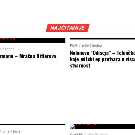
NAJČITANIJE
FILM
prije 2 tjedna
je 2 tjedna
Nolanova “Odiseja” – Tehničk
rmann – Mračna Hitlerova
koje mitski ep pretvara u visc
stvarnost
prije 1 tjedan
GLAZBA
prije 3 tjedna