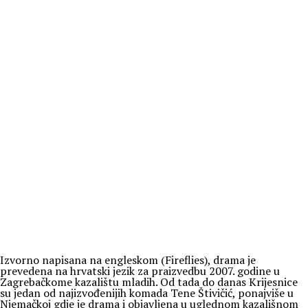
Izvorno napisana na engleskom (Fireflies), drama je
prevedena na hrvatski jezik za praizvedbu 2007. godine u
Zagrebačkome kazalištu mladih. Od tada do danas Krijesnice
su jedan od najizvođenijih komada Tene Štivičić, ponajviše u
Njemačkoj gdje je drama i objavljena u uglednom kazališnom