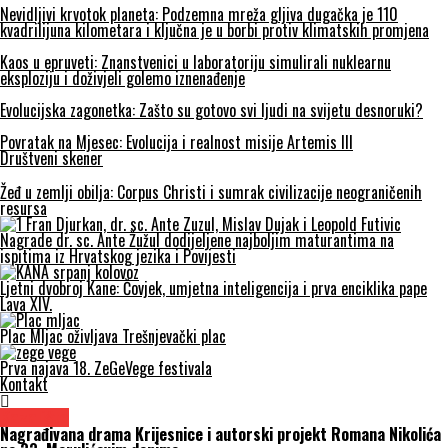
Nevidljivi krvotok planeta: Podzemna mreža gljiva dugačka je 110
kvadrilijuna kilometara i ključna je u borbi protiv klimatskih promjena
Kaos u epruveti: Znanstvenici u laboratoriju simulirali nuklearnu
eksploziju i doživjeli golemo iznenađenje
Evolucijska zagonetka: Zašto su gotovo svi ljudi na svijetu desnoruki?
Povratak na Mjesec: Evolucija i realnost misije Artemis III
Društveni skener
Žeđ u zemlji obilja: Corpus Christi i sumrak civilizacije neograničenih
resursa
Nagrade dr. sc. Ante Žužul dodijeljene najboljim maturantima na
ispitima iz Hrvatskog jezika i Povijesti
Ljetni dvobroj Kane: Čovjek, umjetna inteligencija i prva enciklika pape
Lava XIV.
Plac Mljac oživljava Trešnjevački plac
Prva najava 18. ZeGeVege festivala
Kontakt
Kazalište
Nagrađivana drama Krijesnice i autorski projekt Romana Nikolića