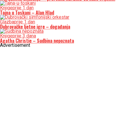
Knjige
prije 1 dan
Tajna u Toskani – Alan Hlad
Glazba
prije 1 dan
Dubrovačke ljetne igre – događanja
Knjige
prije 3 dana
Agatha Christie – Sudbina nepoznata
Advertisement