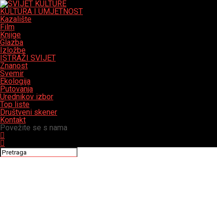
KULTURA I UMJETNOST
Kazalište
Film
Knjige
Glazba
Izložbe
ISTRAŽI SVIJET
Znanost
Svemir
Ekologija
Putovanja
Urednikov izbor
Top liste
Društveni skener
Kontakt
Povežite se s nama