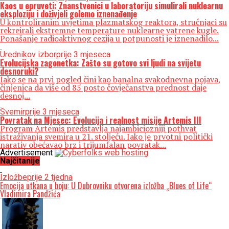
Kaos u epruveti: Znanstvenici u laboratoriju simulirali nuklearnu
eksploziju i doživjeli golemo iznenađenje
U kontroliranim uvjetima plazmatskog reaktora, stručnjaci su
rekreirali ekstremne temperature nuklearne vatrene kugle.
Ponašanje radioaktivnog cezija u potpunosti je iznenadilo...
Urednikov izbor
prije 3 mjeseca
Evolucijska zagonetka: Zašto su gotovo svi ljudi na svijetu
desnoruki?
Iako se na prvi pogled čini kao banalna svakodnevna pojava,
činjenica da više od 85 posto čovječanstva prednost daje
desnoj...
Svemir
prije 3 mjeseca
Povratak na Mjesec: Evolucija i realnost misije Artemis III
Program Artemis predstavlja najambiciozniji pothvat
istraživanja svemira u 21. stoljeću. Iako je prvotni politički
narativ obećavao brz i trijumfalan povratak...
Advertisement
Najčitanije
Izložbe
prije 2 tjedna
Emocija utkana u boju: U Dubrovniku otvorena izložba „Blues of Life“
Vladimira Pandžića