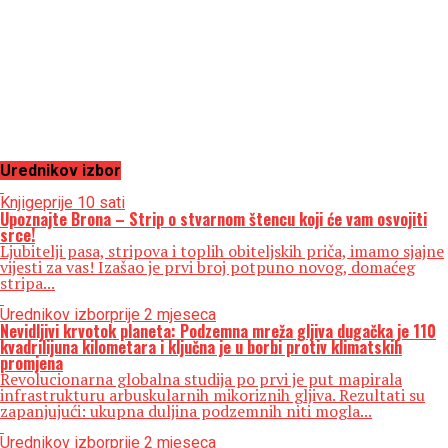
Urednikov izbor
Knjige
prije 10 sati
Upoznajte Brona – Strip o stvarnom štencu koji će vam osvojiti
srce!
Ljubitelji pasa, stripova i toplih obiteljskih priča, imamo sjajne
vijesti za vas! Izašao je prvi broj potpuno novog, domaćeg
stripa...
Urednikov izbor
prije 2 mjeseca
Nevidljivi krvotok planeta: Podzemna mreža gljiva dugačka je 110
kvadrilijuna kilometara i ključna je u borbi protiv klimatskih
promjena
Revolucionarna globalna studija po prvi je put mapirala
infrastrukturu arbuskularnih mikoriznih gljiva. Rezultati su
zapanjujući: ukupna duljina podzemnih niti mogla...
Urednikov izbor
prije 2 mjeseca