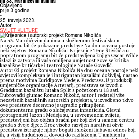
na 33. Marulićevim danima
Objavljeno
prije 3 godine
-
25. travnja 2023.
Autor
SVIJET KULTURE
Na 33. Marulićevim danima u službenom festivalskom
programu bit će prikazane predstave Na dnu oceana postoje
neki svjetovi Romana Nikolića i Krijesnice Tene Štivičić a u
popratnom programu bit će predstavljena knjiga Oscar Wilde
izlazi iz zatvora ili vaša omiljena umjetnost zove se kritika
kazališne kritičarke i teatrologinje Nataše Govedić.
Autorski projekt Romana Nikolića Na dnu oceana postoje neki
svjetovi kompleksan je i intrigantan kazališni doživljaj, nastao
prema motivima Euridipove Medeje. Predstava. U produkciji
umjetničke organizacije Arterarij, predstava se izvodi u
Gradskom kazalištu lutaka Split s početkom u 18 sati.
Dubrovački glumac Romano Nikolić, autor i redatelj više
nezavisnih kazališnih autorskih projekata, u izvedbeno tkivo
ove predstave decentno je ugradio prikupljenu
dokumentarnu građu o slučajevima infanticida. Glavni
protagonisti Jazon i Medeja su, u suvremenom svijetu,
predstavljeni kao običan bračni par koji živi u samom centru
grada s dvoje djece. Kroz visoko razvijen narativni okvir
predstava istražuje njihov bogati i složeni ljubavni odnos koji
ih, u viziji budućnosti, dovodi do razilaženja. U ambijentu