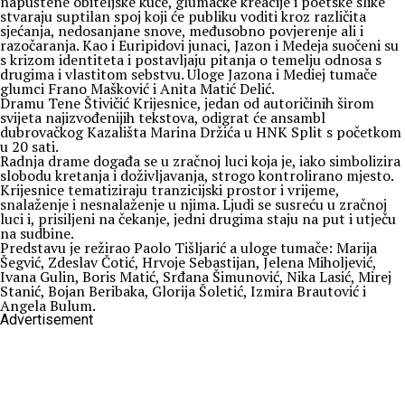
napuštene obiteljske kuće, glumačke kreacije i poetske slike
stvaraju suptilan spoj koji će publiku voditi kroz različita
sjećanja, nedosanjane snove, međusobno povjerenje ali i
razočaranja. Kao i Euripidovi junaci, Jazon i Medeja suočeni su
s krizom identiteta i postavljaju pitanja o temelju odnosa s
drugima i vlastitom sebstvu. Uloge Jazona i Mediej tumače
glumci Frano Mašković i Anita Matić Delić.
Dramu Tene Štivičić Krijesnice, jedan od autoričinih širom
svijeta najizvođenijih tekstova, odigrat će ansambl
dubrovačkog Kazališta Marina Držića u HNK Split s početkom
u 20 sati.
Radnja drame događa se u zračnoj luci koja je, iako simbolizira
slobodu kretanja i doživljavanja, strogo kontrolirano mjesto.
Krijesnice tematiziraju tranzicijski prostor i vrijeme,
snalaženje i nesnalaženje u njima. Ljudi se susreću u zračnoj
luci i, prisiljeni na čekanje, jedni drugima staju na put i utječu
na sudbine.
Predstavu je režirao Paolo Tišljarić a uloge tumače: Marija
Šegvić, Zdeslav Čotić, Hrvoje Sebastijan, Jelena Miholjević,
Ivana Gulin, Boris Matić, Srđana Šimunović, Nika Lasić, Mirej
Stanić, Bojan Beribaka, Glorija Šoletić, Izmira Brautović i
Angela Bulum.
Advertisement