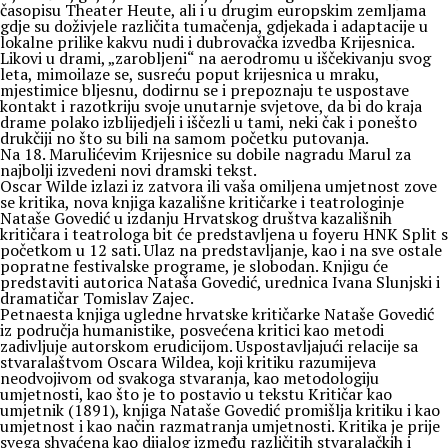
časopisu Theater Heute, ali i u drugim europskim zemljama
gdje su doživjele različita tumačenja, gdjekada i adaptacije u
lokalne prilike kakvu nudi i dubrovačka izvedba Krijesnica.
Likovi u drami, „zarobljeni“ na aerodromu u iščekivanju svog
leta, mimoilaze se, susreću poput krijesnica u mraku,
mjestimice bljesnu, dodirnu se i prepoznaju te uspostave
kontakt i razotkriju svoje unutarnje svjetove, da bi do kraja
drame polako izblijedjeli i iščezli u tami, neki čak i ponešto
drukčiji no što su bili na samom početku putovanja.
Na 18. Marulićevim Krijesnice su dobile nagradu Marul za
najbolji izvedeni novi dramski tekst.
Oscar Wilde izlazi iz zatvora ili vaša omiljena umjetnost zove
se kritika, nova knjiga kazališne kritičarke i teatrologinje
Nataše Govedić u izdanju Hrvatskog društva kazališnih
kritičara i teatrologa bit će predstavljena u foyeru HNK Split s
početkom u 12 sati. Ulaz na predstavljanje, kao i na sve ostale
popratne festivalske programe, je slobodan. Knjigu će
predstaviti autorica Nataša Govedić, urednica Ivana Slunjski i
dramatičar Tomislav Zajec.
Petnaesta knjiga ugledne hrvatske kritičarke Nataše Govedić
iz područja humanistike, posvećena kritici kao metodi
zadivljuje autorskom erudicijom. Uspostavljajući relacije sa
stvaralaštvom Oscara Wildea, koji kritiku razumijeva
neodvojivom od svakoga stvaranja, kao metodologiju
umjetnosti, kao što je to postavio u tekstu Kritičar kao
umjetnik (1891), knjiga Nataše Govedić promišlja kritiku i kao
umjetnost i kao način razmatranja umjetnosti. Kritika je prije
svega shvaćena kao dijalog između različitih stvaralačkih i