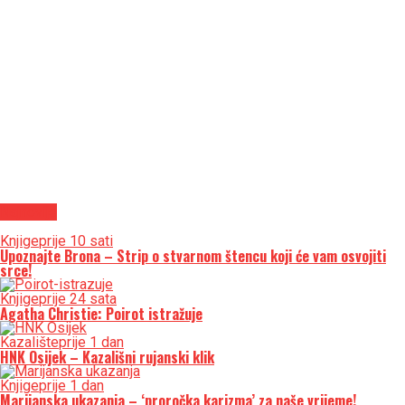
Najnovije
Knjige
prije 10 sati
Upoznajte Brona – Strip o stvarnom štencu koji će vam osvojiti
srce!
Knjige
prije 24 sata
Agatha Christie: Poirot istražuje
Kazalište
prije 1 dan
HNK Osijek – Kazališni rujanski klik
Knjige
prije 1 dan
Marijanska ukazanja – ‘proročka karizma’ za naše vrijeme!