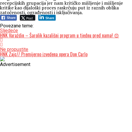
recepcijskih grupacija jer nam kritičko mišljenje i mišljenje
kritike kao dijaloški proces raskrčuju put iz raznih oblika
zatočenosti, ograđenosti i isključivanja.
Post
Share
Share
Povezane teme:
Sljedeće
HNK Varaždin – Šarolik kazališni program u tjednu pred nama! 😍
Ne propustite
HNK Zajc// Premijerno izvedena opera Don Carlo
Advertisement