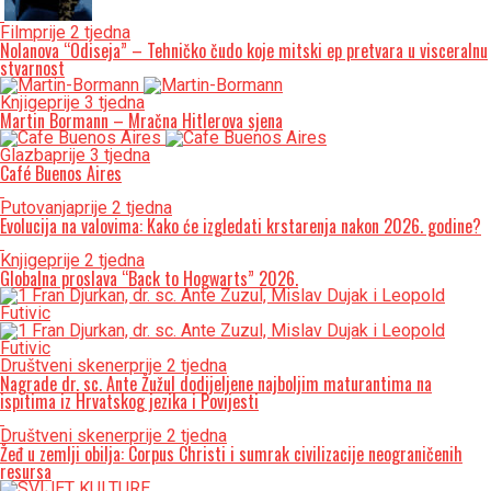
Film
prije 2 tjedna
Nolanova “Odiseja” – Tehničko čudo koje mitski ep pretvara u visceralnu
stvarnost
Knjige
prije 3 tjedna
Martin Bormann – Mračna Hitlerova sjena
Glazba
prije 3 tjedna
Café Buenos Aires
Putovanja
prije 2 tjedna
Evolucija na valovima: Kako će izgledati krstarenja nakon 2026. godine?
Knjige
prije 2 tjedna
Globalna proslava “Back to Hogwarts” 2026.
Društveni skener
prije 2 tjedna
Nagrade dr. sc. Ante Žužul dodijeljene najboljim maturantima na
ispitima iz Hrvatskog jezika i Povijesti
Društveni skener
prije 2 tjedna
Žeđ u zemlji obilja: Corpus Christi i sumrak civilizacije neograničenih
resursa