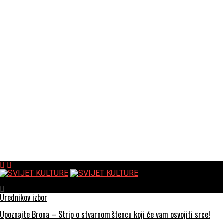
SVIJET KULTURE
Urednikov izbor
Upoznajte Brona – Strip o stvarnom štencu koji će vam osvojiti srce!