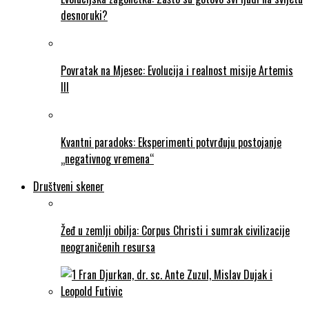
desnoruki?
Povratak na Mjesec: Evolucija i realnost misije Artemis
III
Kvantni paradoks: Eksperimenti potvrđuju postojanje
„negativnog vremena“
Društveni skener
Žeđ u zemlji obilja: Corpus Christi i sumrak civilizacije
neograničenih resursa