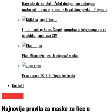
Nagrade dr. sc. Ante Žužul dodijeljene najboljim
maturantima na ispitima iz Hrvatskog jezika i Povijesti
Ljetni dvobroj Kane: Čovjek, umjetna inteligencija i prva
enciklika pape Lava XIV.
Plac Mljac oživljava Trešnjevački plac
Prva najava 18. ZeGeVege festivala
Kontakt
Putovanja
Najnovija pravila za maske za lice u