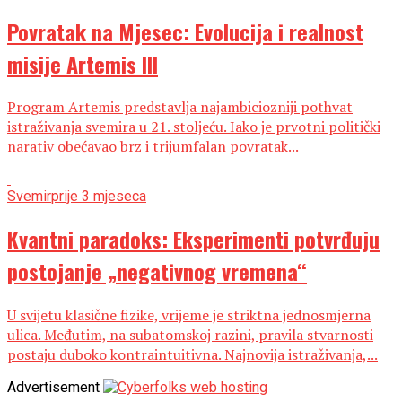
Povratak na Mjesec: Evolucija i realnost
misije Artemis III
Program Artemis predstavlja najambiciozniji pothvat
istraživanja svemira u 21. stoljeću. Iako je prvotni politički
narativ obećavao brz i trijumfalan povratak...
Svemir
prije 3 mjeseca
Kvantni paradoks: Eksperimenti potvrđuju
postojanje „negativnog vremena“
U svijetu klasične fizike, vrijeme je striktna jednosmjerna
ulica. Međutim, na subatomskoj razini, pravila stvarnosti
postaju duboko kontraintuitivna. Najnovija istraživanja,...
Advertisement