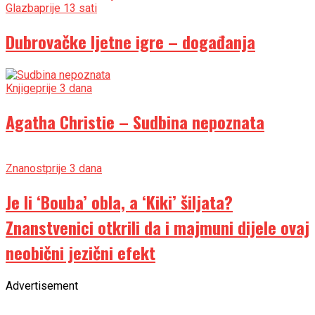
Glazba
prije 13 sati
Dubrovačke ljetne igre – događanja
Knjige
prije 3 dana
Agatha Christie – Sudbina nepoznata
Znanost
prije 3 dana
Je li ‘Bouba’ obla, a ‘Kiki’ šiljata?
Znanstvenici otkrili da i majmuni dijele ovaj
neobični jezični efekt
Advertisement