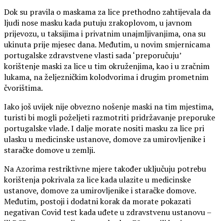
Dok su pravila o maskama za lice prethodno zahtijevala da
ljudi nose masku kada putuju zrakoplovom, u javnom
prijevozu, u taksijima i privatnim unajmljivanjima, ona su
ukinuta prije mjesec dana. Međutim, u novim smjernicama
portugalske zdravstvene vlasti sada ‘preporučuju’
korištenje maski za lice u tim okruženjima, kao i u zračnim
lukama, na željezničkim kolodvorima i drugim prometnim
čvorištima.
Iako još uvijek nije obvezno nošenje maski na tim mjestima,
turisti bi mogli poželjeti razmotriti pridržavanje preporuke
portugalske vlade. I dalje morate nositi masku za lice pri
ulasku u medicinske ustanove, domove za umirovljenike i
staračke domove u zemlji.
Na Azorima restriktivne mjere također uključuju potrebu
korištenja pokrivala za lice kada ulazite u medicinske
ustanove, domove za umirovljenike i staračke domove.
Međutim, postoji i dodatni korak da morate pokazati
negativan Covid test kada uđete u zdravstvenu ustanovu –