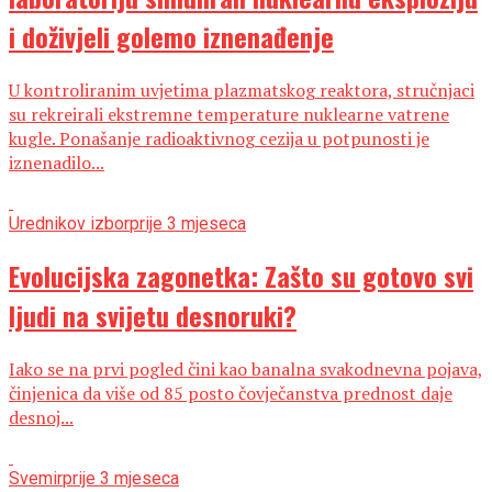
i doživjeli golemo iznenađenje
U kontroliranim uvjetima plazmatskog reaktora, stručnjaci
su rekreirali ekstremne temperature nuklearne vatrene
kugle. Ponašanje radioaktivnog cezija u potpunosti je
iznenadilo...
Urednikov izbor
prije 3 mjeseca
Evolucijska zagonetka: Zašto su gotovo svi
ljudi na svijetu desnoruki?
Iako se na prvi pogled čini kao banalna svakodnevna pojava,
činjenica da više od 85 posto čovječanstva prednost daje
desnoj...
Svemir
prije 3 mjeseca