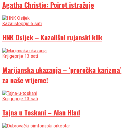
Agatha Christie: Poirot istražuje
Kazalište
prije 6 sati
HNK Osijek – Kazališni rujanski klik
Knjige
prije 13 sati
Marijanska ukazanja – ‘proročka karizma’
za naše vrijeme!
Knjige
prije 13 sati
Tajna u Toskani – Alan Hlad