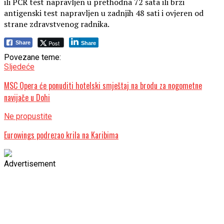
ili PCR test napravljen u prethodna 72 sata ili brzi
antigenski test napravljen u zadnjih 48 sati i ovjeren od
strane zdravstvenog radnika.
Post
Share
Share
Povezane teme:
Sljedeće
MSC Opera će ponuditi hotelski smještaj na brodu za nogometne
navijače u Dohi
Ne propustite
Eurowings podrezao krila na Karibima
Advertisement