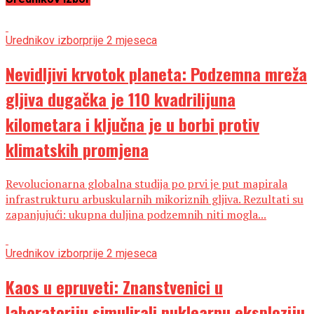
Urednikov izbor
prije 2 mjeseca
Nevidljivi krvotok planeta: Podzemna mreža
gljiva dugačka je 110 kvadrilijuna
kilometara i ključna je u borbi protiv
klimatskih promjena
Revolucionarna globalna studija po prvi je put mapirala
infrastrukturu arbuskularnih mikoriznih gljiva. Rezultati su
zapanjujući: ukupna duljina podzemnih niti mogla...
Urednikov izbor
prije 2 mjeseca
Kaos u epruveti: Znanstvenici u
laboratoriju simulirali nuklearnu eksploziju