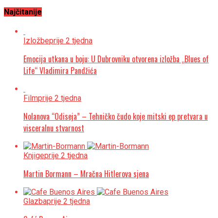
Najčitanije
Izložbe
prije 2 tjedna
Emocija utkana u boju: U Dubrovniku otvorena izložba „Blues of
Life“ Vladimira Pandžića
Film
prije 2 tjedna
Nolanova “Odiseja” – Tehničko čudo koje mitski ep pretvara u
visceralnu stvarnost
Knjige
prije 2 tjedna
Martin Bormann – Mračna Hitlerova sjena
Glazba
prije 2 tjedna