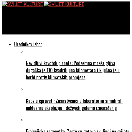
SVIJET KULTURE
Najnovija pravila za maske za lice u Portugalu za turiste
Urednikov izbor
Nevidljivi krvotok planeta: Podzemna mreža gljiva
dugačka je 110 kvadrilijuna kilometara i ključna je u
borbi protiv klimatskih promjena
Kaos u epruveti: Znanstvenici u laboratoriju simulirali
nuklearnu eksploziju i doživjeli golemo iznenađenje
Evolucijska zagonetka: Zašto su gotovo svi ljudi na svijetu