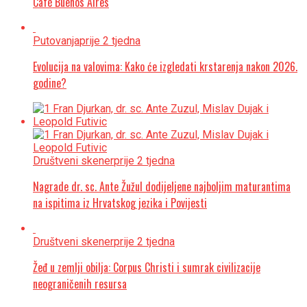
Café Buenos Aires
Putovanja
prije 2 tjedna
Evolucija na valovima: Kako će izgledati krstarenja nakon 2026.
godine?
Društveni skener
prije 2 tjedna
Nagrade dr. sc. Ante Žužul dodijeljene najboljim maturantima
na ispitima iz Hrvatskog jezika i Povijesti
Društveni skener
prije 2 tjedna
Žeđ u zemlji obilja: Corpus Christi i sumrak civilizacije
neograničenih resursa