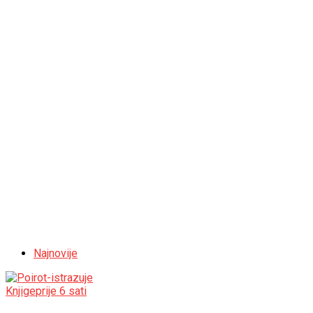
Najnovije
Knjige
prije 6 sati