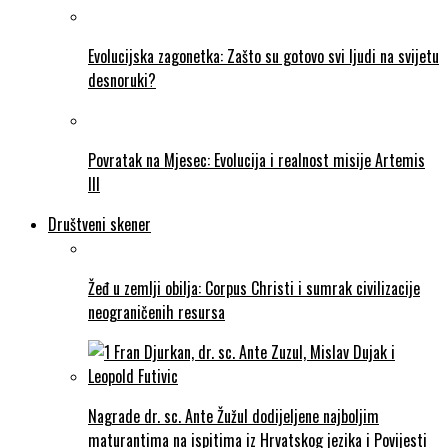
Evolucijska zagonetka: Zašto su gotovo svi ljudi na svijetu
desnoruki?
Povratak na Mjesec: Evolucija i realnost misije Artemis
III
Društveni skener
Žeđ u zemlji obilja: Corpus Christi i sumrak civilizacije
neograničenih resursa
Nagrade dr. sc. Ante Žužul dodijeljene najboljim
maturantima na ispitima iz Hrvatskog jezika i Povijesti