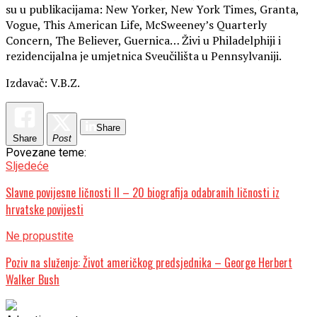
su u publikacijama: New Yorker, New York Times, Granta,
Vogue, This American Life, McSweeney’s Quarterly
Concern, The Believer, Guernica… Živi u Philadelphiji i
rezidencijalna je umjetnica Sveučilišta u Pennsylvaniji.
Izdavač: V.B.Z.
Share
Share
Post
Povezane teme:
Sljedeće
Slavne povijesne ličnosti II – 20 biografija odabranih ličnosti iz
hrvatske povijesti
Ne propustite
Poziv na služenje: Život američkog predsjednika – George Herbert
Walker Bush