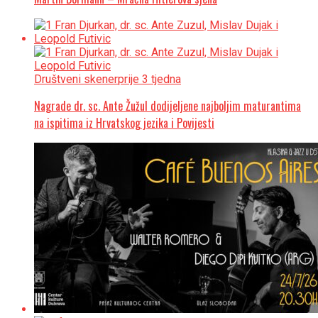
Društveni skener
prije 3 tjedna
Nagrade dr. sc. Ante Žužul dodijeljene najboljim maturantima
na ispitima iz Hrvatskog jezika i Povijesti