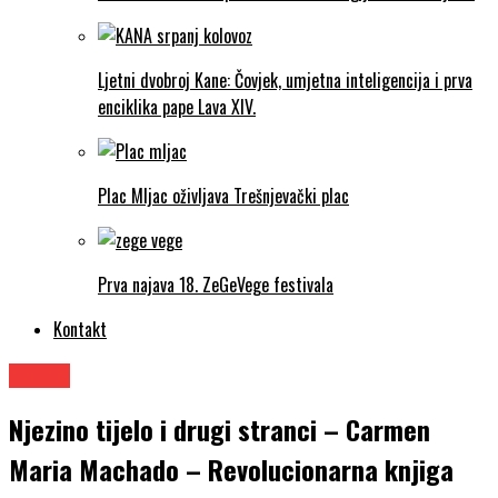
Ljetni dvobroj Kane: Čovjek, umjetna inteligencija i prva
enciklika pape Lava XIV.
Plac Mljac oživljava Trešnjevački plac
Prva najava 18. ZeGeVege festivala
Kontakt
Knjige
Njezino tijelo i drugi stranci – Carmen
Maria Machado – Revolucionarna knjiga