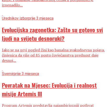
iznenadilo...
Urednikov izbor
prije 3 mjeseca
Evolucijska zagonetka: Zašto su gotovo svi
ljudi na svijetu desnoruki?
Iako se na prvi pogled čini kao banalna svakodnevna pojava,
činjenica da više od 85 posto čovječanstva prednost daje
desnoj...
Svemir
prije 3 mjeseca
Povratak na Mjesec: Evolucija i realnost
misije Artemis III
Program Artemis predstavlja najambiciozniji pothvat