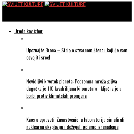
SVIJET KULTURE
Urednikov izbor
Upoznajte Brona – Strip o stvarnom štencu koji će vam
osvojiti srce!
Nevidljivi krvotok planeta: Podzemna mreža gljiva
dugačka je 110 kvadrilijuna kilometara i ključna je u
borbi protiv klimatskih promjena
Kaos u epruveti: Znanstvenici u laboratoriju simulirali
nuklearnu eksploziju i doživjeli golemo iznenađenje