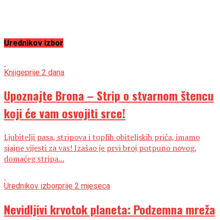
Urednikov izbor
Knjige
prije 2 dana
Upoznajte Brona – Strip o stvarnom štencu
koji će vam osvojiti srce!
Ljubitelji pasa, stripova i toplih obiteljskih priča, imamo
sjajne vijesti za vas! Izašao je prvi broj potpuno novog,
domaćeg stripa...
Urednikov izbor
prije 2 mjeseca
Nevidljivi krvotok planeta: Podzemna mreža