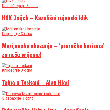
Kazalište
prije 3 dana
HNK Osijek – Kazališni rujanski klik
Knjige
prije 3 dana
Marijanska ukazanja – ‘proročka karizma’
za naše vrijeme!
Knjige
prije 3 dana
Tajna u Toskani – Alan Hlad
Glazba
prije 3 dana