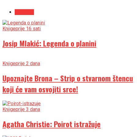
Najnovije
Knjige
prije 16 sati
Josip Mlakić: Legenda o planini
Knjige
prije 2 dana
Upoznajte Brona – Strip o stvarnom štencu
koji će vam osvojiti srce!
Knjige
prije 3 dana
Agatha Christie: Poirot istražuje