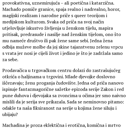
provokativna, uznemirujuća – ali poetična i katarzična.
Machado pomiče granice, spaja realno i nadrealno, horor,
magijski realizam i narodne priče s queer teorijom i
medijskom kulturom. Svaka od priča na svoj način
utjelovljuje iskustvo življenja u ženskom tijelu, mapira
pritisak, predrasude i nasilje nad ženskim tijelom, ono što
mu nameće društvo ili pak žene same sebi. Jedna žena
odbija muževe molbe da joj skine tajanstvenu zelenu vrpcu
s vrata jer nosi je cijeli život i jedino je što je zadržala samo
za sebe.
Prodavačica u trgovačkom centru dolazi do zastrašujućeg
otkrića o haljinama u trgovini. Mlade djevojke doslovno
iščezavaju; ženu proganja čudovište. Jedna od priča nanovo
ispisuje fantazmagorične sažetke epizoda serije Zakon i red
pune duhova i djevojaka sa zvoncima u očima jer smo naivno
mislili da je serija sve prikazala. Sada se neminovno pitamo:
odakle ta naša fiksiranost na serije u kojima žene siluju i
ubijaju?
Machadina je proza eklektična i erotična, komična i mrtvo