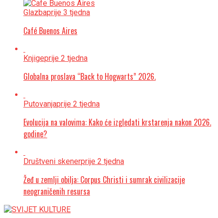
Glazba
prije 3 tjedna
Café Buenos Aires
Knjige
prije 2 tjedna
Globalna proslava “Back to Hogwarts” 2026.
Putovanja
prije 2 tjedna
Evolucija na valovima: Kako će izgledati krstarenja nakon 2026.
godine?
Društveni skener
prije 2 tjedna
Žeđ u zemlji obilja: Corpus Christi i sumrak civilizacije
neograničenih resursa