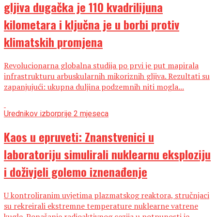
gljiva dugačka je 110 kvadrilijuna
kilometara i ključna je u borbi protiv
klimatskih promjena
Revolucionarna globalna studija po prvi je put mapirala
infrastrukturu arbuskularnih mikoriznih gljiva. Rezultati su
zapanjujući: ukupna duljina podzemnih niti mogla...
Urednikov izbor
prije 2 mjeseca
Kaos u epruveti: Znanstvenici u
laboratoriju simulirali nuklearnu eksploziju
i doživjeli golemo iznenađenje
U kontroliranim uvjetima plazmatskog reaktora, stručnjaci
su rekreirali ekstremne temperature nuklearne vatrene
kugle. Ponašanje radioaktivnog cezija u potpunosti je