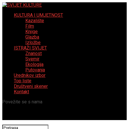
KULTURA I UMJETNOST
Kazalište
Film
Knjige
Glazba
Izložbe
ISTRAŽI SVIJET
Znanost
Svemir
Ekologija
Putovanja
Urednikov izbor
Top liste
Društveni skener
Kontakt
Povežite se s nama