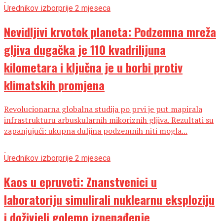
Urednikov izbor
prije 2 mjeseca
Nevidljivi krvotok planeta: Podzemna mreža
gljiva dugačka je 110 kvadrilijuna
kilometara i ključna je u borbi protiv
klimatskih promjena
Revolucionarna globalna studija po prvi je put mapirala
infrastrukturu arbuskularnih mikoriznih gljiva. Rezultati su
zapanjujući: ukupna duljina podzemnih niti mogla...
Urednikov izbor
prije 2 mjeseca
Kaos u epruveti: Znanstvenici u
laboratoriju simulirali nuklearnu eksploziju
i doživjeli golemo iznenađenje