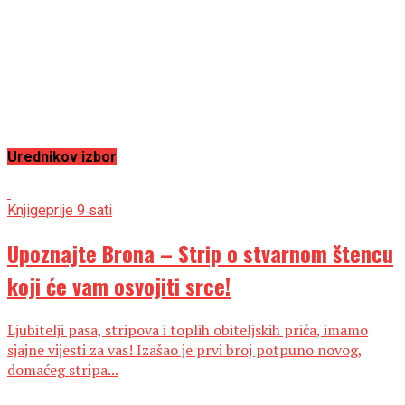
Urednikov izbor
Knjige
prije 9 sati
Upoznajte Brona – Strip o stvarnom štencu
koji će vam osvojiti srce!
Ljubitelji pasa, stripova i toplih obiteljskih priča, imamo
sjajne vijesti za vas! Izašao je prvi broj potpuno novog,
domaćeg stripa...