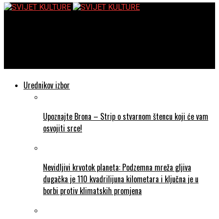
SVIJET KULTURE
Noviteti u Drami HNK u Zagrebu: novi projekti, programi,
koprodukcije te posljednja ovosezonska dramska premijera
Urednikov izbor
Upoznajte Brona – Strip o stvarnom štencu koji će vam
osvojiti srce!
Nevidljivi krvotok planeta: Podzemna mreža gljiva
dugačka je 110 kvadrilijuna kilometara i ključna je u
borbi protiv klimatskih promjena