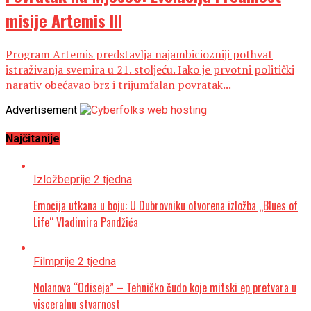
misije Artemis III
Program Artemis predstavlja najambiciozniji pothvat
istraživanja svemira u 21. stoljeću. Iako je prvotni politički
narativ obećavao brz i trijumfalan povratak...
Advertisement
Najčitanije
Izložbe
prije 2 tjedna
Emocija utkana u boju: U Dubrovniku otvorena izložba „Blues of
Life“ Vladimira Pandžića
Film
prije 2 tjedna
Nolanova “Odiseja” – Tehničko čudo koje mitski ep pretvara u
visceralnu stvarnost