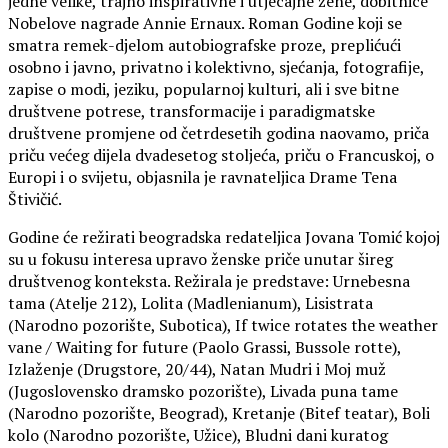
jedne velike, trajno inspirativne i utjecajne žene, dobitnice
Nobelove nagrade Annie Ernaux. Roman Godine koji se
smatra remek-djelom autobiografske proze, preplićući
osobno i javno, privatno i kolektivno, sjećanja, fotografije,
zapise o modi, jeziku, popularnoj kulturi, ali i sve bitne
društvene potrese, transformacije i paradigmatske
društvene promjene od četrdesetih godina naovamo, priča
priču većeg dijela dvadesetog stoljeća, priču o Francuskoj, o
Europi i o svijetu, objasnila je ravnateljica Drame Tena
Štivičić.
Godine će režirati beogradska redateljica Jovana Tomić kojoj
su u fokusu interesa upravo ženske priče unutar šireg
društvenog konteksta. Režirala je predstave: Urnebesna
tama (Atelje 212), Lolita (Madlenianum), Lisistrata
(Narodno pozorište, Subotica), If twice rotates the weather
vane / Waiting for future (Paolo Grassi, Bussole rotte),
Izlaženje (Drugstore, 20/44), Natan Mudri i Moj muž
(Jugoslovensko dramsko pozorište), Livada puna tame
(Narodno pozorište, Beograd), Kretanje (Bitef teatar), Boli
kolo (Narodno pozorište, Užice), Bludni dani kuratog