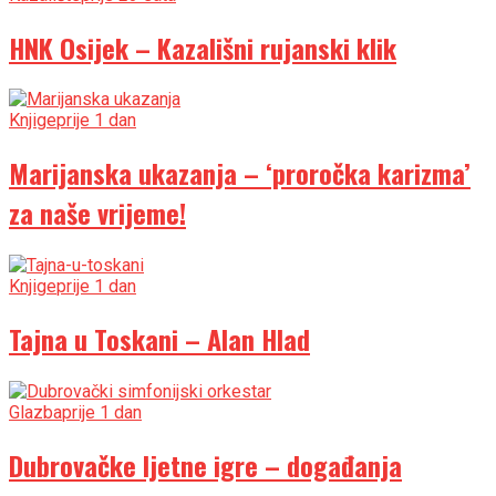
HNK Osijek – Kazališni rujanski klik
Knjige
prije 1 dan
Marijanska ukazanja – ‘proročka karizma’
za naše vrijeme!
Knjige
prije 1 dan
Tajna u Toskani – Alan Hlad
Glazba
prije 1 dan
Dubrovačke ljetne igre – događanja