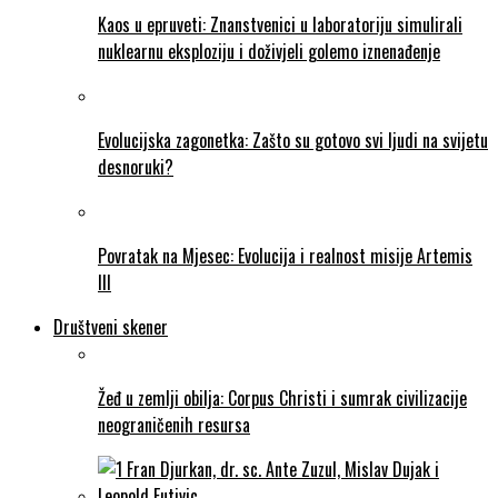
Kaos u epruveti: Znanstvenici u laboratoriju simulirali
nuklearnu eksploziju i doživjeli golemo iznenađenje
Evolucijska zagonetka: Zašto su gotovo svi ljudi na svijetu
desnoruki?
Povratak na Mjesec: Evolucija i realnost misije Artemis
III
Društveni skener
Žeđ u zemlji obilja: Corpus Christi i sumrak civilizacije
neograničenih resursa