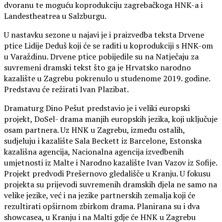
dvoranu te moguću koprodukciju zagrebačkoga HNK-a i
Landestheatrea u Salzburgu.
U nastavku sezone u najavi je i praizvedba teksta Drvene
ptice Lidije Deduš koji će se raditi u koprodukciji s HNK-om
u Varaždinu. Drvene ptice pobijedile su na Natječaju za
suvremeni dramski tekst što ga je Hrvatsko narodno
kazalište u Zagrebu pokrenulo u studenome 2019. godine.
Predstavu će režirati Ivan Plazibat.
Dramaturg Dino Pešut predstavio je i veliki europski
projekt, DoSel- drama manjih europskih jezika, koji uključuje
osam partnera. Uz HNK u Zagrebu, između ostalih,
sudjeluju i kazalište Sala Beckett iz Barcelone, Estonska
kazališna agencija, Nacionalna agencija izvedbenih
umjetnosti iz Malte i Narodno kazalište Ivan Vazov iz Sofije.
Projekt predvodi Prešernovo gledališče u Kranju. U fokusu
projekta su prijevodi suvremenih dramskih djela ne samo na
velike jezike, već i na jezike partnerskih zemalja koji će
rezultirati opširnom zbirkom drama. Planirana su i dva
showcasea, u Kranju i na Malti gdje će HNK u Zagrebu