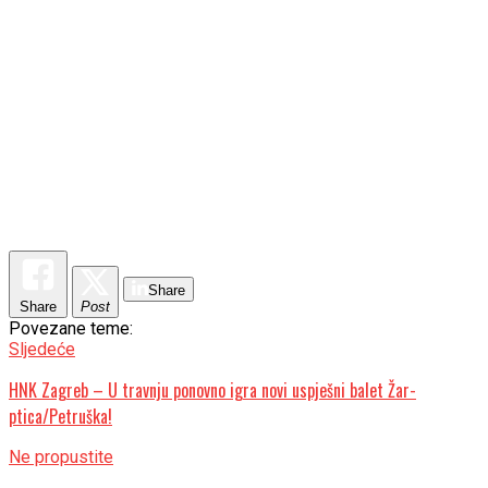
Share
Share
Post
Povezane teme:
Sljedeće
HNK Zagreb – U travnju ponovno igra novi uspješni balet Žar-
ptica/Petruška!
Ne propustite