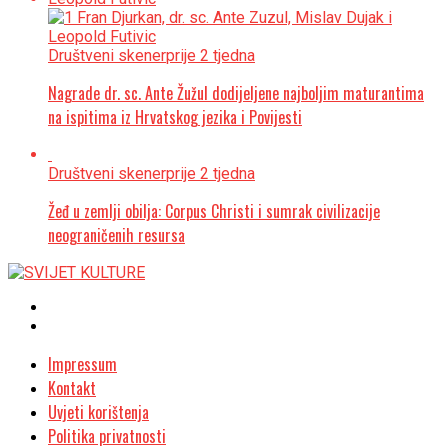
Društveni skener
prije 2 tjedna
Nagrade dr. sc. Ante Žužul dodijeljene najboljim maturantima
na ispitima iz Hrvatskog jezika i Povijesti
Društveni skener
prije 2 tjedna
Žeđ u zemlji obilja: Corpus Christi i sumrak civilizacije
neograničenih resursa
Impressum
Kontakt
Uvjeti korištenja
Politika privatnosti