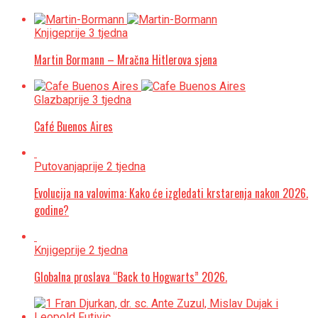
Knjige
prije 3 tjedna
Martin Bormann – Mračna Hitlerova sjena
Glazba
prije 3 tjedna
Café Buenos Aires
Putovanja
prije 2 tjedna
Evolucija na valovima: Kako će izgledati krstarenja nakon 2026.
godine?
Knjige
prije 2 tjedna
Globalna proslava “Back to Hogwarts” 2026.