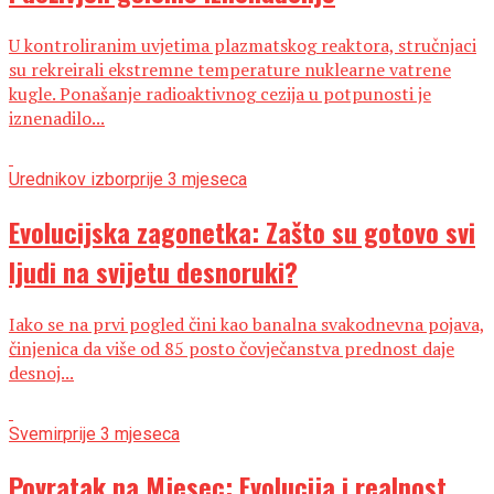
U kontroliranim uvjetima plazmatskog reaktora, stručnjaci
su rekreirali ekstremne temperature nuklearne vatrene
kugle. Ponašanje radioaktivnog cezija u potpunosti je
iznenadilo...
Urednikov izbor
prije 3 mjeseca
Evolucijska zagonetka: Zašto su gotovo svi
ljudi na svijetu desnoruki?
Iako se na prvi pogled čini kao banalna svakodnevna pojava,
činjenica da više od 85 posto čovječanstva prednost daje
desnoj...
Svemir
prije 3 mjeseca
Povratak na Mjesec: Evolucija i realnost