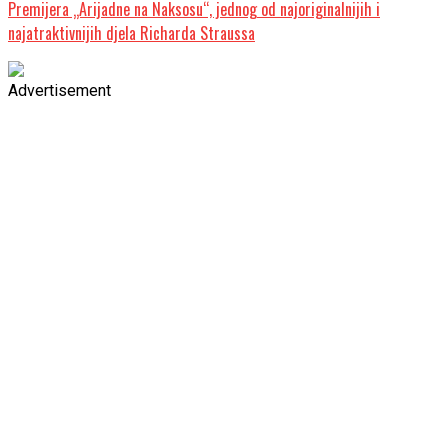
Premijera „Arijadne na Naksosu“, jednog od najoriginalnijih i
najatraktivnijih djela Richarda Straussa
Advertisement