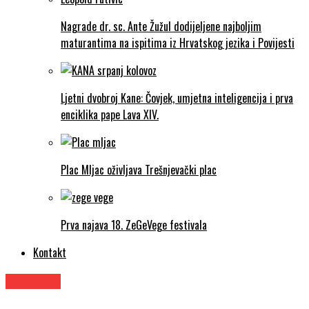
Nagrade dr. sc. Ante Žužul dodijeljene najboljim
maturantima na ispitima iz Hrvatskog jezika i Povijesti
Ljetni dvobroj Kane: Čovjek, umjetna inteligencija i prva
enciklika pape Lava XIV.
Plac Mljac oživljava Trešnjevački plac
Prva najava 18. ZeGeVege festivala
Kontakt
Kazalište