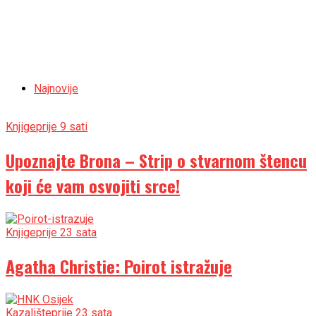
Najnovije
Knjige
prije 9 sati
Upoznajte Brona – Strip o stvarnom štencu
koji će vam osvojiti srce!
Knjige
prije 23 sata
Agatha Christie: Poirot istražuje
Kazalište
prije 23 sata