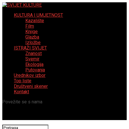
KULTURA I UMJETNOST
Kazalište
Film
Knjige
Glazba
Izložbe
ISTRAŽI SVIJET
Znanost
Svemir
Ekologija
Putovanja
Urednikov izbor
Top liste
Društveni skener
Kontakt
Povežite se s nama