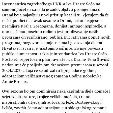
Intendantica zagrebačkoga HNK-a Iva Hraste Sočo na
samom početku izrazila je zadovoljstvo promjenama u
Drami koje najavljuju novi pristup kazalištu. Vjerujem da će
našoj publici nastavak sezone u Drami, nakon uspješne
premijere Kralja Gordogana, donijeti mnogo inspiracije, a
ono na čemu posebno radimo jest približavanje naših
programa diverzificiranoj publici. Inicijativama poput novih
programa, razgovora s umjetnicima i gostovanja diljem
Hrvatske i izvan nje, nastojimo još intenzivnije povezati
publiku i umjetnost, rekla je intendantica Iva Hraste Sočo.
Postojeći repertoarni plan ravnateljica Drame Tena Štivičić
nadopunit će posljednjom dramskom premijerom u sezoni
2024./2025., koja će se održati u lipnju iduće godine,
adaptacijom veličanstvenog romana Godine nobelovke
Annie Ernaux.
Ovu sezonu kojom dominiraju neka kapitalna djela domaće i
svjetske literature, trojice velikih, moćnih, trajno
inspirativnih i utjecajnih autora, Krleže, Dostojevskog i
Ivšića, završit ćemo adaptacijom autobiografskog romana