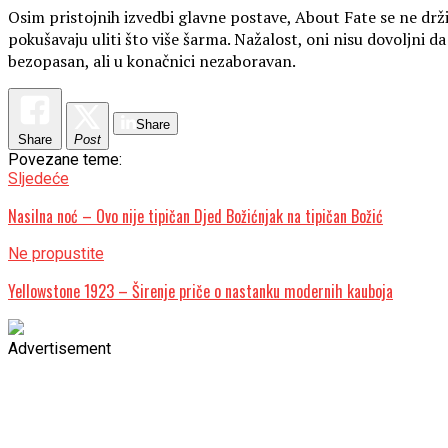
Osim pristojnih izvedbi glavne postave, About Fate se ne drži 
pokušavaju uliti što više šarma. Nažalost, oni nisu dovoljni d
bezopasan, ali u konačnici nezaboravan.
Share
Share
Post
Povezane teme:
Sljedeće
Nasilna noć – Ovo nije tipičan Djed Božićnjak na tipičan Božić
Ne propustite
Yellowstone 1923 – Širenje priče o nastanku modernih kauboja
Advertisement