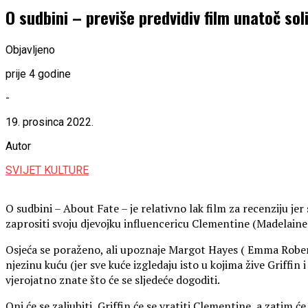
O sudbini – previše predvidiv film unatoč s
Objavljeno
prije 4 godine
-
19. prosinca 2022.
Autor
SVIJET KULTURE
O sudbini – About Fate – je relativno lak film za recenziju je
zaprositi svoju djevojku influencericu Clementine (Madelaine 
Osjeća se poraženo, ali upoznaje Margot Hayes ( Emma Roberts 
njezinu kuću (jer sve kuće izgledaju isto u kojima žive Griffi
vjerojatno znate što će se sljedeće dogoditi.
Oni će se zaljubiti, Griffin će se vratiti Clementine, a zatim ć