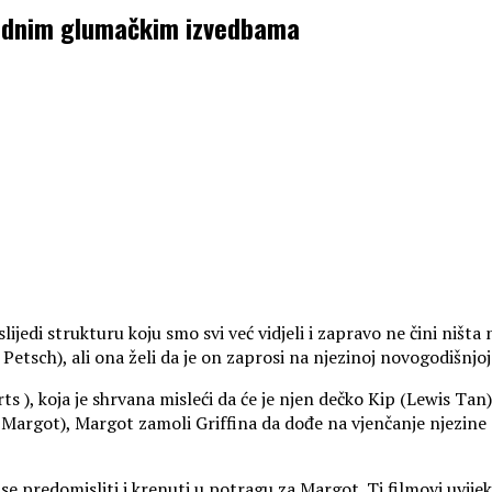
olidnim glumačkim izvedbama
r slijedi strukturu koju smo svi već vidjeli i zapravo ne čini 
Petsch), ali ona želi da je on zaprosi na njezinoj novogodišnjo
), koja je shrvana misleći da će je njen dečko Kip (Lewis Tan) 
n i Margot), Margot zamoli Griffina da dođe na vjenčanje njezine
e se predomisliti i krenuti u potragu za Margot. Ti filmovi uvije