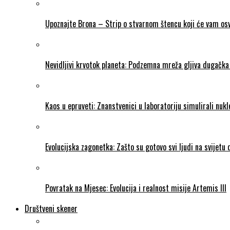
Upoznajte Brona – Strip o stvarnom štencu koji će vam osvo
Nevidljivi krvotok planeta: Podzemna mreža gljiva dugačka 
Kaos u epruveti: Znanstvenici u laboratoriju simulirali nukl
Evolucijska zagonetka: Zašto su gotovo svi ljudi na svijetu
Povratak na Mjesec: Evolucija i realnost misije Artemis III
Društveni skener