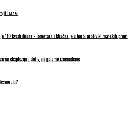
jiti srce!
je 110 kvadrilijuna kilometara i ključna je u borbi protiv klimatskih prom
earnu eksploziju i doživjeli golemo iznenađenje
 desnoruki?