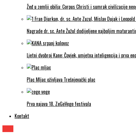
Žeđ u zemlji obilja: Corpus Christi i sumrak civilizacije ne
Nagrade dr. sc. Ante Žužul dodijeljene najboljim maturantim
Ljetni dvobroj Kane: Čovjek, umjetna inteligencija i prva enc
Plac Mljac oživljava Trešnjevački plac
Prva najava 18. ZeGeVege festivala
Kontakt
Film