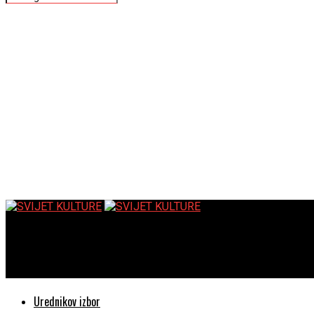
SVIJET KULTURE
O sudbini – previše predvidiv film unatoč solidnim glumačkim iz
Urednikov izbor