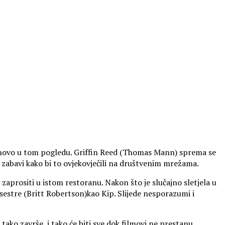
ništa novo u tom pogledu. Griffin Reed (Thomas Mann) sprema se
j zabavi kako bi to ovjekovječili na društvenim mrežama.
zaprositi u istom restoranu. Nakon što je slučajno sletjela u
 sestre (Britt Robertson)kao Kip. Slijede nesporazumi i
k tako završe, i tako će biti sve dok filmovi ne prestanu