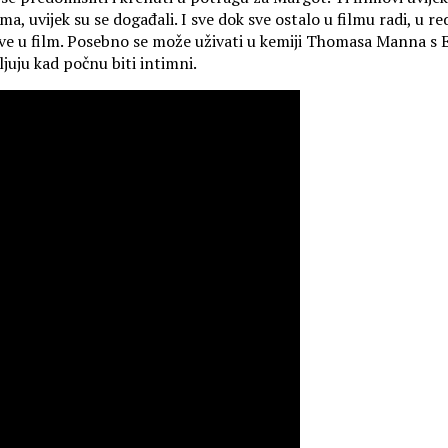
vijek su se događali. I sve dok sve ostalo u filmu radi, u redu
abave u film. Posebno se može uživati u kemiji Thomasa Manna s
ljuju kad počnu biti intimni.