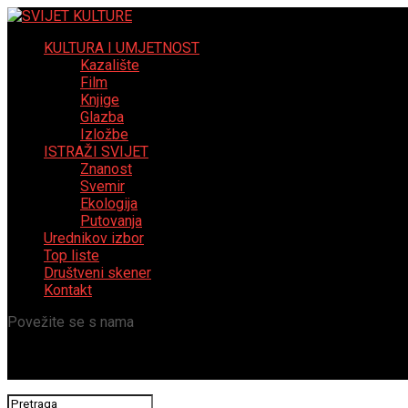
KULTURA I UMJETNOST
Kazalište
Film
Knjige
Glazba
Izložbe
ISTRAŽI SVIJET
Znanost
Svemir
Ekologija
Putovanja
Urednikov izbor
Top liste
Društveni skener
Kontakt
Povežite se s nama