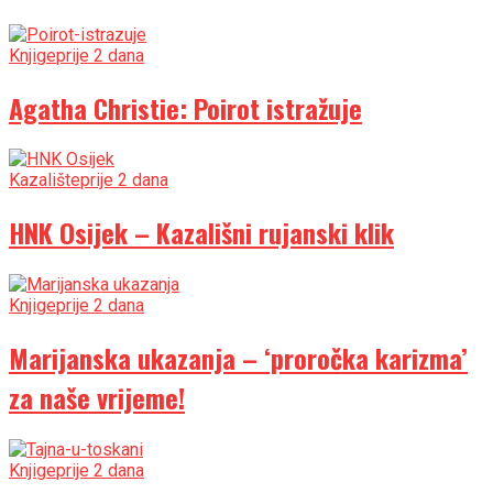
Knjige
prije 2 dana
Agatha Christie: Poirot istražuje
Kazalište
prije 2 dana
HNK Osijek – Kazališni rujanski klik
Knjige
prije 2 dana
Marijanska ukazanja – ‘proročka karizma’
za naše vrijeme!
Knjige
prije 2 dana