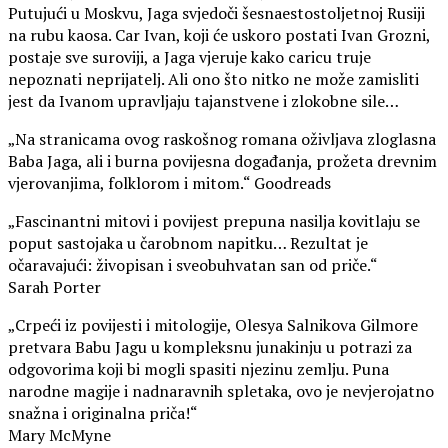
Putujući u Moskvu, Jaga svjedoči šesnaestostoljetnoj Rusiji
na rubu kaosa. Car Ivan, koji će uskoro postati Ivan Grozni,
postaje sve suroviji, a Jaga vjeruje kako caricu truje
nepoznati neprijatelj. Ali ono što nitko ne može zamisliti
jest da Ivanom upravljaju tajanstvene i zlokobne sile…
„Na stranicama ovog raskošnog romana oživljava zloglasna
Baba Jaga, ali i burna povijesna događanja, prožeta drevnim
vjerovanjima, folklorom i mitom.“ Goodreads
„Fascinantni mitovi i povijest prepuna nasilja kovitlaju se
poput sastojaka u čarobnom napitku… Rezultat je
očaravajući: živopisan i sveobuhvatan san od priče.“
Sarah Porter
„Crpeći iz povijesti i mitologije, Olesya Salnikova Gilmore
pretvara Babu Jagu u kompleksnu junakinju u potrazi za
odgovorima koji bi mogli spasiti njezinu zemlju. Puna
narodne magije i nadnaravnih spletaka, ovo je nevjerojatno
snažna i originalna priča!“
Mary McMyne