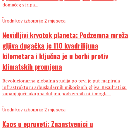
domaćeg stripa...
Urednikov izbor
prije 2 mjeseca
Nevidljivi krvotok planeta: Podzemna mreža
gljiva dugačka je 110 kvadrilijuna
kilometara i ključna je u borbi protiv
klimatskih promjena
Revolucionarna globalna studija po prvi je put mapirala
infrastrukturu arbuskularnih mikoriznih gljiva. Rezultati su
zapanjujući: ukupna duljina podzemnih niti mogla...
Urednikov izbor
prije 2 mjeseca
Kaos u epruveti: Znanstvenici u