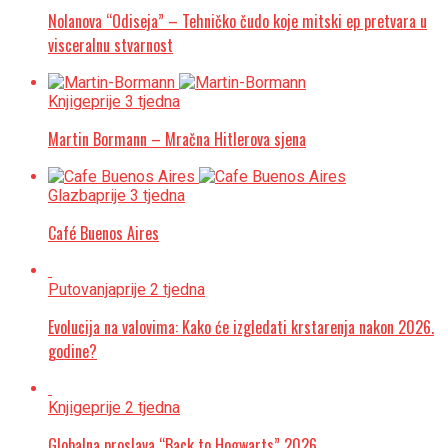
Nolanova “Odiseja” – Tehničko čudo koje mitski ep pretvara u
visceralnu stvarnost
Knjige
prije 3 tjedna
Martin Bormann – Mračna Hitlerova sjena
Glazba
prije 3 tjedna
Café Buenos Aires
Putovanja
prije 2 tjedna
Evolucija na valovima: Kako će izgledati krstarenja nakon 2026.
godine?
Knjige
prije 2 tjedna
Globalna proslava “Back to Hogwarts” 2026.