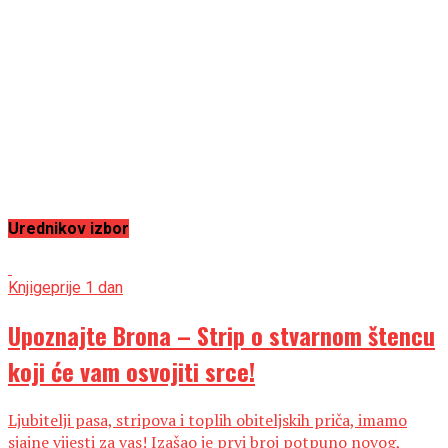
Urednikov izbor
Knjige
prije 1 dan
Upoznajte Brona – Strip o stvarnom štencu
koji će vam osvojiti srce!
Ljubitelji pasa, stripova i toplih obiteljskih priča, imamo
sjajne vijesti za vas! Izašao je prvi broj potpuno novog,