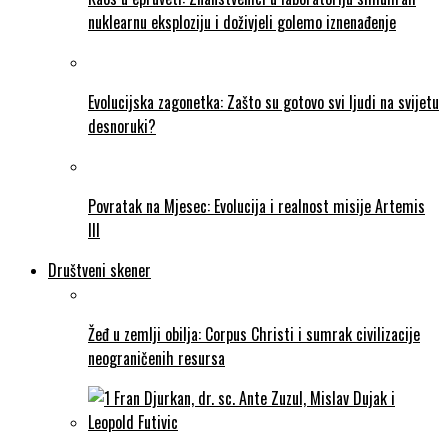
nuklearnu eksploziju i doživjeli golemo iznenađenje
Evolucijska zagonetka: Zašto su gotovo svi ljudi na svijetu
desnoruki?
Povratak na Mjesec: Evolucija i realnost misije Artemis
III
Društveni skener
Žeđ u zemlji obilja: Corpus Christi i sumrak civilizacije
neograničenih resursa