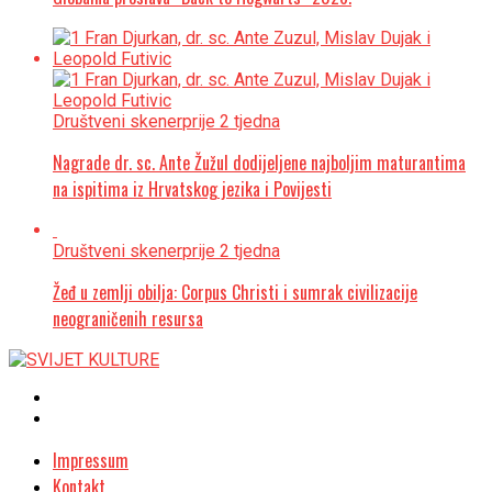
Društveni skener
prije 2 tjedna
Nagrade dr. sc. Ante Žužul dodijeljene najboljim maturantima
na ispitima iz Hrvatskog jezika i Povijesti
Društveni skener
prije 2 tjedna
Žeđ u zemlji obilja: Corpus Christi i sumrak civilizacije
neograničenih resursa
Impressum
Kontakt