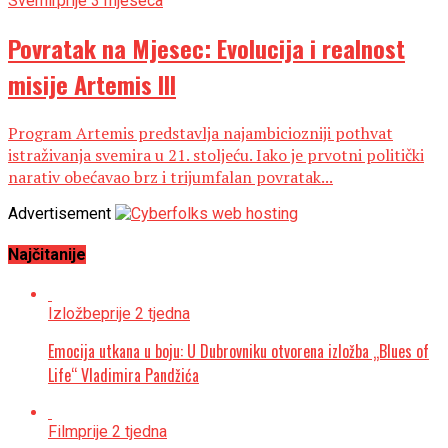
Svemir
prije 3 mjeseca
Povratak na Mjesec: Evolucija i realnost
misije Artemis III
Program Artemis predstavlja najambiciozniji pothvat
istraživanja svemira u 21. stoljeću. Iako je prvotni politički
narativ obećavao brz i trijumfalan povratak...
Advertisement
Najčitanije
Izložbe
prije 2 tjedna
Emocija utkana u boju: U Dubrovniku otvorena izložba „Blues of
Life“ Vladimira Pandžića
Film
prije 2 tjedna