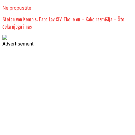
Ne propustite
Stefan von Kempis: Papa Lav XIV. Tko je on – Kako razmišlja – Što
čeka njega i nas
Advertisement