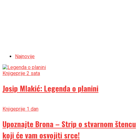
Najnovije
Knjige
prije 2 sata
Josip Mlakić: Legenda o planini
Knjige
prije 1 dan
Upoznajte Brona – Strip o stvarnom štencu
koji će vam osvojiti srce!