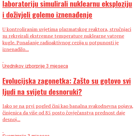
laboratoriju simulirali nuklearnu eksploziju
i doživjeli golemo iznenađenje
U kontroliranim uvjetima plazmatskog reaktora, stručnjaci
su rekreirali ekstremne temperature nuklearne vatrene
kugle. Ponašanje radioaktivnog cezija u potpunosti je
iznenadilo...
Urednikov izbor
prije 3 mjeseca
Evolucijska zagonetka: Zašto su gotovo svi
ljudi na svijetu desnoruki?
Iako se na prvi pogled čini kao banalna svakodnevna pojava,
činjenica da više od 85 posto čovječanstva prednost daje
desnoj...