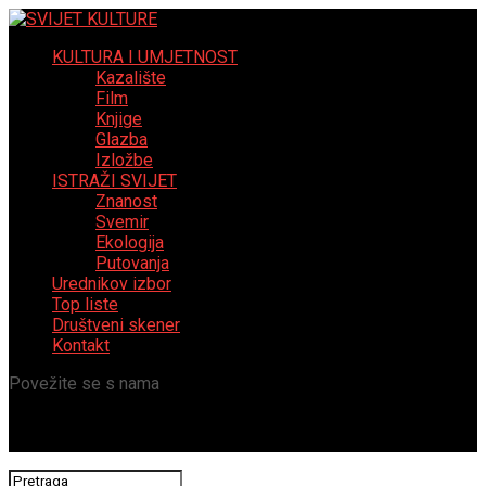
KULTURA I UMJETNOST
Kazalište
Film
Knjige
Glazba
Izložbe
ISTRAŽI SVIJET
Znanost
Svemir
Ekologija
Putovanja
Urednikov izbor
Top liste
Društveni skener
Kontakt
Povežite se s nama