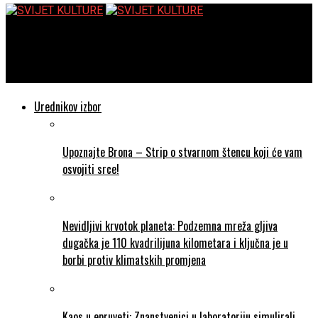
SVIJET KULTURE
Olesya Salnikova Gilmore – Vještica i car
Urednikov izbor
Upoznajte Brona – Strip o stvarnom štencu koji će vam
osvojiti srce!
Nevidljivi krvotok planeta: Podzemna mreža gljiva
dugačka je 110 kvadrilijuna kilometara i ključna je u
borbi protiv klimatskih promjena
Kaos u epruveti: Znanstvenici u laboratoriju simulirali