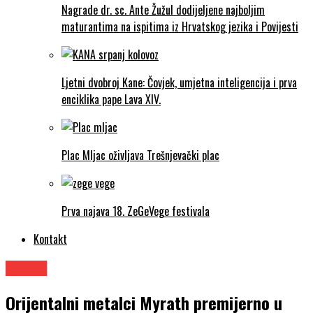
Nagrade dr. sc. Ante Žužul dodijeljene najboljim
maturantima na ispitima iz Hrvatskog jezika i Povijesti
Ljetni dvobroj Kane: Čovjek, umjetna inteligencija i prva
enciklika pape Lava XIV.
Plac Mljac oživljava Trešnjevački plac
Prva najava 18. ZeGeVege festivala
Kontakt
Glazba
Orijentalni metalci Myrath premijerno u