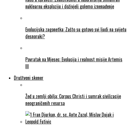
nuklearnu eksploziju i doživjeli golemo iznenađenje
Evolucijska zagonetka: Zašto su gotovo svi ljudi na svijetu
desnoruki?
Povratak na Mjesec: Evolucija i realnost misije Artemis
III
Društveni skener
Žeđ u zemlji obilja: Corpus Christi i sumrak civilizacije
neograničenih resursa