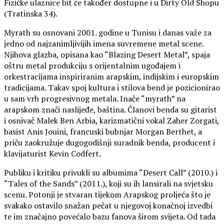
Fizičke ulaznice bit će također dostupne i u Dirty Old Shopu
(Tratinska 34).
Myrath su osnovani 2001. godine u Tunisu i danas važe za
jedno od najzanimljivijih imena suvremene metal scene.
Njihova glazba, opisana kao “Blazing Desert Metal”, spaja
oštru metal produkciju s orijentalnim ugođajem i
orkestracijama inspiriranim arapskim, indijskim i europskim
tradicijama. Takav spoj kultura i stilova bend je pozicionirao
u sam vrh progresivnog metala. Inače “myrath” na
arapskom znači naslijeđe, baština. Članovi benda su gitarist
i osnivač Malek Ben Arbia, karizmatični vokal Zaher Zorgati,
basist Anis Jouini, francuski bubnjar Morgan Berthet, a
priču zaokružuje dugogodišnji suradnik benda, producent i
klavijaturist Kevin Codfert.
Publiku i kritiku privukli su albumima “Desert Call” (2010.) i
“Tales of the Sands” (2011.), koji su ih lansirali na svjetsku
scenu. Potonji je stvaran tijekom Arapskog proljeća što je
svakako ostavilo snažan pečat u njegovoj konačnoj izvedbi
te im značajno povećalo bazu fanova širom svijeta. Od tada