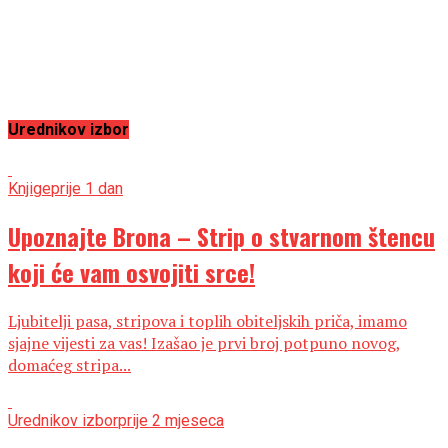
Urednikov izbor
Knjige
prije 1 dan
Upoznajte Brona – Strip o stvarnom štencu
koji će vam osvojiti srce!
Ljubitelji pasa, stripova i toplih obiteljskih priča, imamo
sjajne vijesti za vas! Izašao je prvi broj potpuno novog,
domaćeg stripa...
Urednikov izbor
prije 2 mjeseca