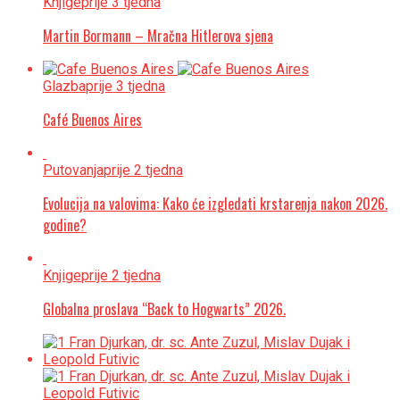
Knjige
prije 3 tjedna
Martin Bormann – Mračna Hitlerova sjena
Glazba
prije 3 tjedna
Café Buenos Aires
Putovanja
prije 2 tjedna
Evolucija na valovima: Kako će izgledati krstarenja nakon 2026.
godine?
Knjige
prije 2 tjedna
Globalna proslava “Back to Hogwarts” 2026.