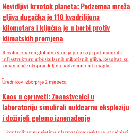
Nevidljivi krvotok planeta: Podzemna mreža
gljiva dugačka je 110 kvadrilijuna
kilometara i ključna je u borbi protiv
klimatskih promjena
Revolucionarna globalna studija po prvi je put mapirala
infrastrukturu arbuskularnih mikoriznih gljiva. Rezultati su
zapanjujući: ukupna duljina podzemnih niti mogla...
Urednikov izbor
prije 2 mjeseca
Kaos u epruveti: Znanstvenici u
laboratoriju simulirali nuklearnu eksploziju
i doživjeli golemo iznenađenje
U kontroliranim uvjetima plazmatskog reaktora, stručnjaci