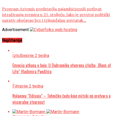
Program Artemis predstavlja najambiciozniji pothvat
istraživanja svemira u 21. stoljeću. Iako je prvotni politički
narativ obećavao brz i trijumfalan povratak...
Advertisement
Najčitanije
Izložbe
prije 2 tjedna
Emocija utkana u boju: U Dubrovniku otvorena izložba „Blues of
Life“ Vladimira Pandžića
Film
prije 2 tjedna
Nolanova “Odiseja” – Tehničko čudo koje mitski ep pretvara u
visceralnu stvarnost