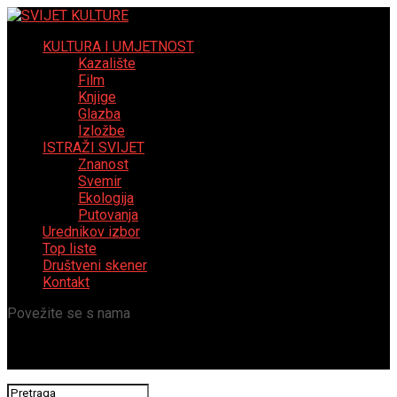
KULTURA I UMJETNOST
Kazalište
Film
Knjige
Glazba
Izložbe
ISTRAŽI SVIJET
Znanost
Svemir
Ekologija
Putovanja
Urednikov izbor
Top liste
Društveni skener
Kontakt
Povežite se s nama