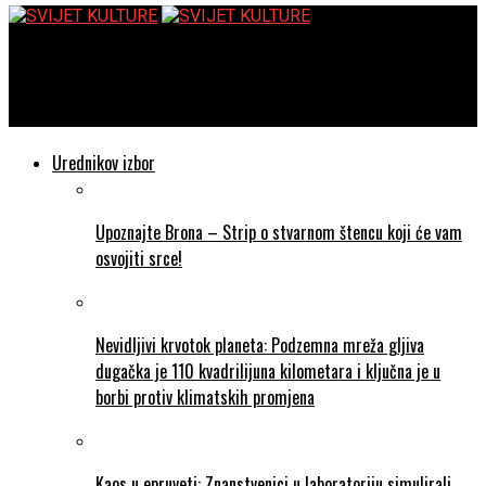
SVIJET KULTURE
Orijentalni metalci Myrath premijerno u travnju stižu u Močvaru
Urednikov izbor
Upoznajte Brona – Strip o stvarnom štencu koji će vam
osvojiti srce!
Nevidljivi krvotok planeta: Podzemna mreža gljiva
dugačka je 110 kvadrilijuna kilometara i ključna je u
borbi protiv klimatskih promjena
Kaos u epruveti: Znanstvenici u laboratoriju simulirali