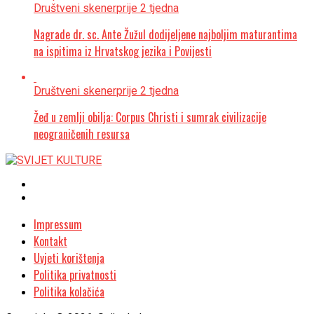
Društveni skener
prije 2 tjedna
Nagrade dr. sc. Ante Žužul dodijeljene najboljim maturantima
na ispitima iz Hrvatskog jezika i Povijesti
Društveni skener
prije 2 tjedna
Žeđ u zemlji obilja: Corpus Christi i sumrak civilizacije
neograničenih resursa
Impressum
Kontakt
Uvjeti korištenja
Politika privatnosti
Politika kolačića