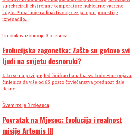
su rekreirali ekstremne temperature nuklearne vatrene
kugle. Ponašanje radioaktivnog cezija u potpunosti je
iznenadilo...
Urednikov izbor
prije 3 mjeseca
Evolucijska zagonetka: Zašto su gotovo svi
ljudi na svijetu desnoruki?
Iako se na prvi pogled čini kao banalna svakodnevna pojava,
činjenica da više od 85 posto čovječanstva prednost daje
desnoj...
Svemir
prije 3 mjeseca
Povratak na Mjesec: Evolucija i realnost
misije Artemis III