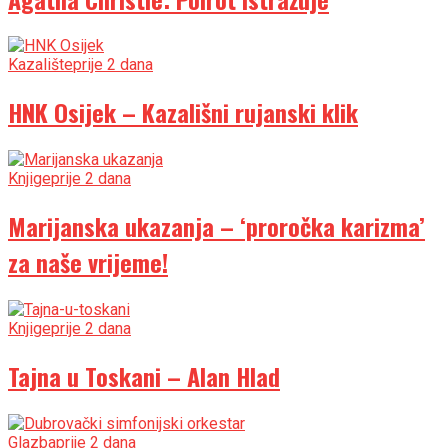
Kazalište
prije 2 dana
HNK Osijek – Kazališni rujanski klik
Knjige
prije 2 dana
Marijanska ukazanja – ‘proročka karizma’
za naše vrijeme!
Knjige
prije 2 dana
Tajna u Toskani – Alan Hlad
Glazba
prije 2 dana