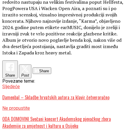
redovito nastupaju na velikim festivalima poput Hellfesta,
ProgPowera USA i Wacken Open Aira, a poznati su i po
izrazito scenskoj, vizualno impresivnoj produkciji svojih
koncerata. Njihovo najnovije izdanje, “Karma”, objavljeno
2024. godine putem etikete earMUSIC, donijelo je zreliji i
izravniji zvuk te vrlo pozitivne reakcije glazbene kritike.
Album je otvorio novo poglavlje benda koji, nakon više od
dva desetljeća postojanja, nastavlja graditi most između
Istoka i Zapada kroz heavy metal.
Share
Share
Post
Povezane teme:
Sljedeće
Damenbal – Skladbe hrvatskih autora za klavir četveroručno
Ne propustite
ODA DOMOVINI Svečani koncert Akademskog pjevačkog zbora
Akademije za umjetnost i kulturu u Osijeku