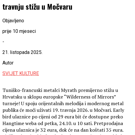
travnju stižu u Močvaru
Objavljeno
prije 10 mjeseci
-
21. listopada 2025.
Autor
SVIJET KULTURE
Tuniško-francuski metalci Myrath premijerno stižu u
Hrvatsku u sklopu europske “Wilderness of Mirrors”
turneje! U spoju orijentalnih melodija i modernog metal
publika će moći uživati 19. travnja 2026. u Močvari. Early
bird ulaznice po cijeni od 29 eura bit će dostupne preko
Hangtime weba od petka, 24.10. u 10 sati. Pretprodajna
cijena ulaznica je 32 eura, dok će na dan koštati 35 eura.