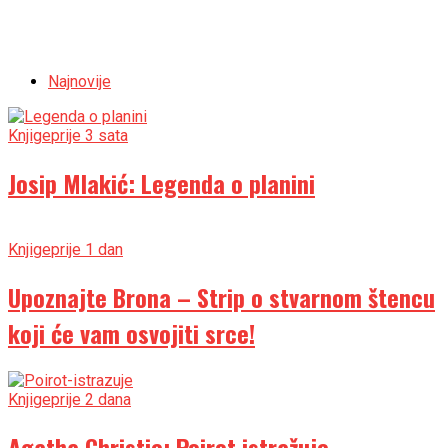
Najnovije
Knjige
prije 3 sata
Josip Mlakić: Legenda o planini
Knjige
prije 1 dan
Upoznajte Brona – Strip o stvarnom štencu
koji će vam osvojiti srce!
Knjige
prije 2 dana
Agatha Christie: Poirot istražuje