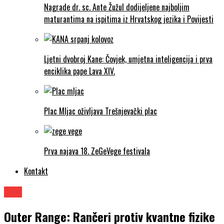
Nagrade dr. sc. Ante Žužul dodijeljene najboljim
maturantima na ispitima iz Hrvatskog jezika i Povijesti
Ljetni dvobroj Kane: Čovjek, umjetna inteligencija i prva
enciklika pape Lava XIV.
Plac Mljac oživljava Trešnjevački plac
Prva najava 18. ZeGeVege festivala
Kontakt
Film
Outer Range: Rančeri protiv kvantne fizike