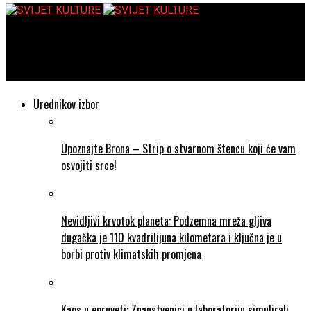
SVIJET KULTURE
Outer Range: Rančeri protiv kvantne fizike
Urednikov izbor
Upoznajte Brona – Strip o stvarnom štencu koji će vam
osvojiti srce!
Nevidljivi krvotok planeta: Podzemna mreža gljiva
dugačka je 110 kvadrilijuna kilometara i ključna je u
borbi protiv klimatskih promjena
Kaos u epruveti: Znanstvenici u laboratoriju simulirali