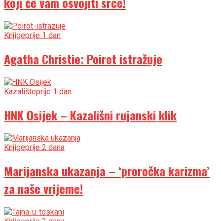
koji će vam osvojiti srce!
Knjige
prije 1 dan
Agatha Christie: Poirot istražuje
Kazalište
prije 1 dan
HNK Osijek – Kazališni rujanski klik
Knjige
prije 2 dana
Marijanska ukazanja – ‘proročka karizma’
za naše vrijeme!