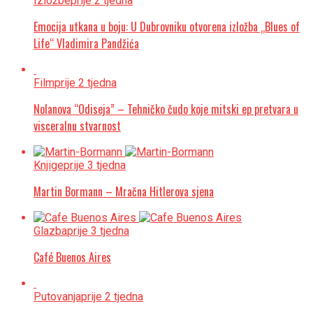
Izložbe
prije 2 tjedna
Emocija utkana u boju: U Dubrovniku otvorena izložba „Blues of
Life“ Vladimira Pandžića
Film
prije 2 tjedna
Nolanova “Odiseja” – Tehničko čudo koje mitski ep pretvara u
visceralnu stvarnost
Knjige
prije 3 tjedna
Martin Bormann – Mračna Hitlerova sjena
Glazba
prije 3 tjedna
Café Buenos Aires
Putovanja
prije 2 tjedna