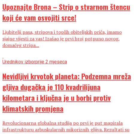
Upoznajte Brona – Strip o stvarnom štencu
koji će vam osvojiti srce!
Ljubitelji pasa, stripova i toplih obiteljskih priča, imamo
sjajne vijesti za vas! Izašao je prvi broj potpuno novog,
domaćeg stripa...
Urednikov izbor
prije 2 mjeseca
Nevidljivi krvotok planeta: Podzemna mreža
gljiva dugačka je 110 kvadrilijuna
kilometara i ključna je u borbi protiv
klimatskih promjena
Revolucionarna globalna studija po prvi je put mapirala
infrastrukturu arbuskularnih mikoriznih gljiva. Rezultati su