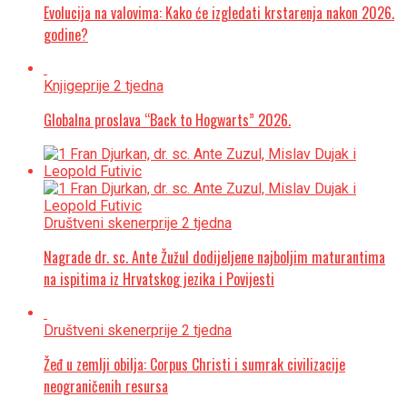
Evolucija na valovima: Kako će izgledati krstarenja nakon 2026.
godine?
Knjige
prije 2 tjedna
Globalna proslava “Back to Hogwarts” 2026.
Društveni skener
prije 2 tjedna
Nagrade dr. sc. Ante Žužul dodijeljene najboljim maturantima
na ispitima iz Hrvatskog jezika i Povijesti
Društveni skener
prije 2 tjedna
Žeđ u zemlji obilja: Corpus Christi i sumrak civilizacije
neograničenih resursa