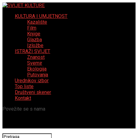
KULTURA I UMJETNOST
Kazalište
Film
Knjige
Glazba
Izložbe
ISTRAŽI SVIJET
Znanost
Svemir
Ekologija
Putovanja
Urednikov izbor
Top liste
Društveni skener
Kontakt
Povežite se s nama