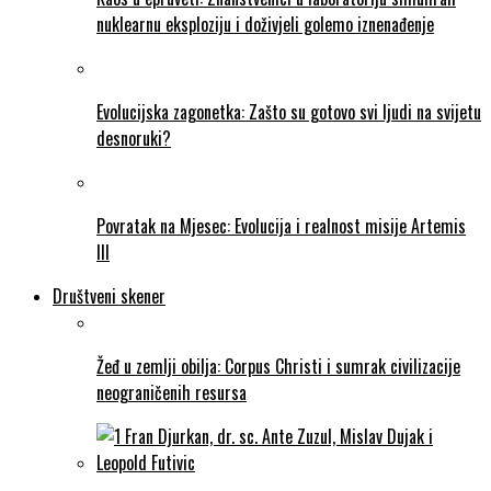
nuklearnu eksploziju i doživjeli golemo iznenađenje
Evolucijska zagonetka: Zašto su gotovo svi ljudi na svijetu
desnoruki?
Povratak na Mjesec: Evolucija i realnost misije Artemis
III
Društveni skener
Žeđ u zemlji obilja: Corpus Christi i sumrak civilizacije
neograničenih resursa