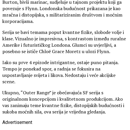
Burton, bivši marinac, sudjeluje u tajnom projektu koji ga
povezuje s Flynn. Londonska budućnost prikazana je kao
mračna i distopijska, s militariziranim društvom i moćnim
korporacijama.
Serija se bavi temama poput kvantne fizike, slobode volje i
klase. Vizualno je impresivna, s kontrastom između ruralne
Amerike i futurističkog Londona. Glumci su uvjerljivi, a
posebno se ističe Chloë Grace Moretz u ulozi Flynn.
Iako su prve 4 epizode intrigantne, ostaje puno pitanja.
Tempo je ponekad spor, a radnja se fokusira na
uspostavljanje svijeta i likova. Nedostaju i veće akcijske
scene.
Ukupno, “Outer Range” je obećavajuća SF serija s
originalnom koncepcijom i kvalitetnom produkcijom. Ako
vas zanimaju teme kvantne fizike, distopijskih budućnosti i
sukoba moćnih sila, ova serija je vrijedna gledanja.
Advertisement