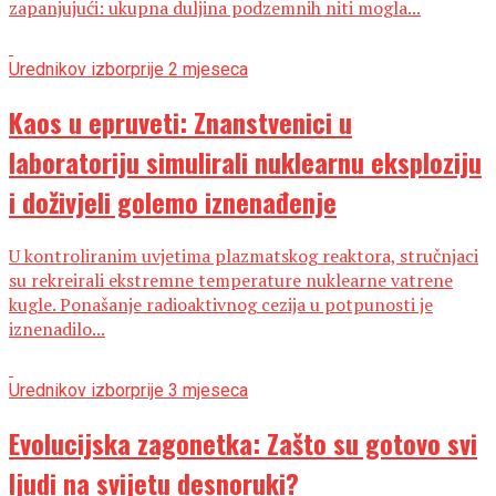
zapanjujući: ukupna duljina podzemnih niti mogla...
Urednikov izbor
prije 2 mjeseca
Kaos u epruveti: Znanstvenici u
laboratoriju simulirali nuklearnu eksploziju
i doživjeli golemo iznenađenje
U kontroliranim uvjetima plazmatskog reaktora, stručnjaci
su rekreirali ekstremne temperature nuklearne vatrene
kugle. Ponašanje radioaktivnog cezija u potpunosti je
iznenadilo...
Urednikov izbor
prije 3 mjeseca
Evolucijska zagonetka: Zašto su gotovo svi
ljudi na svijetu desnoruki?