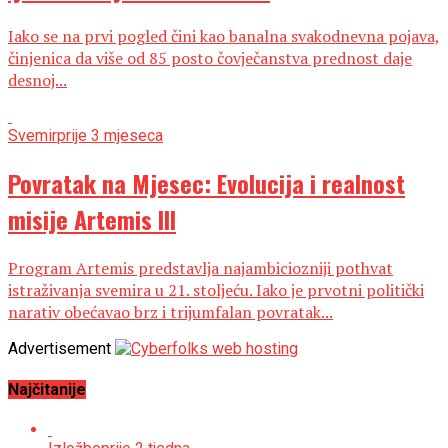
Iako se na prvi pogled čini kao banalna svakodnevna pojava,
činjenica da više od 85 posto čovječanstva prednost daje
desnoj...
Svemir
prije 3 mjeseca
Povratak na Mjesec: Evolucija i realnost
misije Artemis III
Program Artemis predstavlja najambiciozniji pothvat
istraživanja svemira u 21. stoljeću. Iako je prvotni politički
narativ obećavao brz i trijumfalan povratak...
Advertisement
Najčitanije