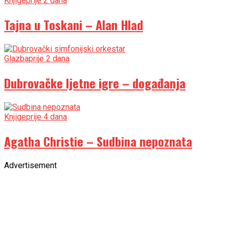
Knjige
prije 2 dana
Tajna u Toskani – Alan Hlad
Glazba
prije 2 dana
Dubrovačke ljetne igre – događanja
Knjige
prije 4 dana
Agatha Christie – Sudbina nepoznata
Advertisement