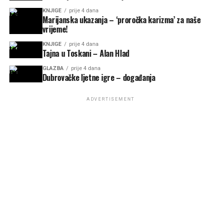
KNJIGE
prije 4 dana
Marijanska ukazanja – ‘proročka karizma’ za naše
vrijeme!
KNJIGE
prije 4 dana
Tajna u Toskani – Alan Hlad
GLAZBA
prije 4 dana
Dubrovačke ljetne igre – događanja
ADVERTISEMENT