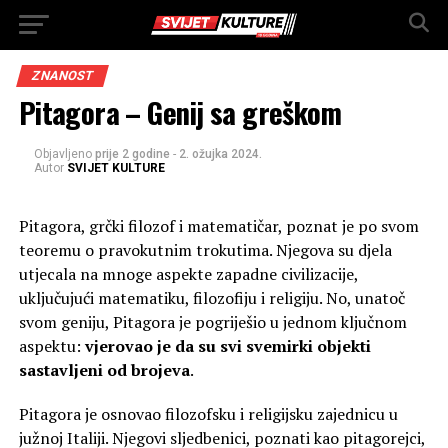
ZNANOST
Pitagora – Genij sa greškom
Objavljeno
prije 2 godine
-
2. ožujka 2024.
Autor
SVIJET KULTURE
Pitagora, grčki filozof i matematičar, poznat je po svom
teoremu o pravokutnim trokutima. Njegova su djela
utjecala na mnoge aspekte zapadne civilizacije,
uključujući matematiku, filozofiju i religiju. No, unatoč
svom geniju, Pitagora je pogriješio u jednom ključnom
aspektu:
vjerovao je da su svi svemirki objekti
sastavljeni od brojeva
.
Pitagora je osnovao filozofsku i religijsku zajednicu u
južnoj Italiji. Njegovi sljedbenici, poznati kao pitagorejci,