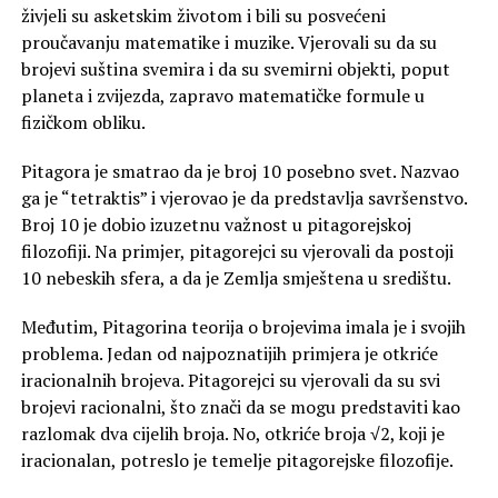
živjeli su asketskim životom i bili su posvećeni
proučavanju matematike i muzike. Vjerovali su da su
brojevi suština svemira i da su svemirni objekti, poput
planeta i zvijezda, zapravo matematičke formule u
fizičkom obliku.
Pitagora je smatrao da je broj 10 posebno svet. Nazvao
ga je “tetraktis” i vjerovao je da predstavlja savršenstvo.
Broj 10 je dobio izuzetnu važnost u pitagorejskoj
filozofiji. Na primjer, pitagorejci su vjerovali da postoji
10 nebeskih sfera, a da je Zemlja smještena u središtu.
Međutim, Pitagorina teorija o brojevima imala je i svojih
problema. Jedan od najpoznatijih primjera je otkriće
iracionalnih brojeva. Pitagorejci su vjerovali da su svi
brojevi racionalni, što znači da se mogu predstaviti kao
razlomak dva cijelih broja. No, otkriće broja √2, koji je
iracionalan, potreslo je temelje pitagorejske filozofije.