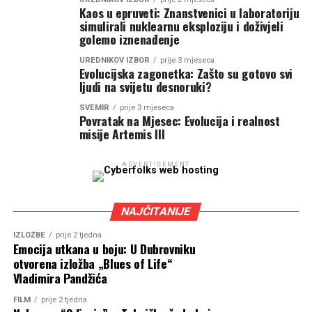
Kaos u epruveti: Znanstvenici u laboratoriju
simulirali nuklearnu eksploziju i doživjeli
golemo iznenađenje
UREDNIKOV IZBOR
prije 3 mjeseca
Evolucijska zagonetka: Zašto su gotovo svi
ljudi na svijetu desnoruki?
SVEMIR
prije 3 mjeseca
Povratak na Mjesec: Evolucija i realnost
misije Artemis III
ADVERTISEMENT
NAJČITANIJE
IZLOŽBE
prije 2 tjedna
Emocija utkana u boju: U Dubrovniku
otvorena izložba „Blues of Life“
Vladimira Pandžića
FILM
prije 2 tjedna