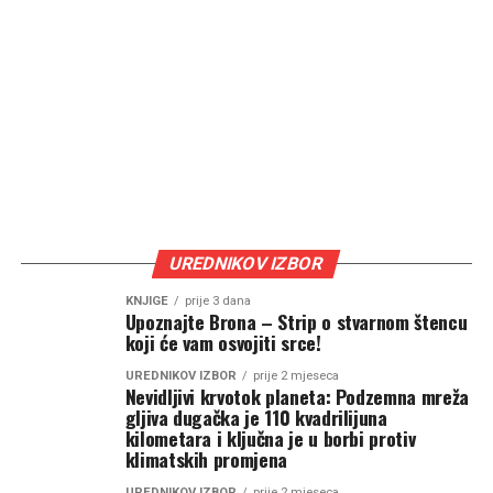
UREDNIKOV IZBOR
KNJIGE
prije 3 dana
Upoznajte Brona – Strip o stvarnom štencu
koji će vam osvojiti srce!
UREDNIKOV IZBOR
prije 2 mjeseca
Nevidljivi krvotok planeta: Podzemna mreža
gljiva dugačka je 110 kvadrilijuna
kilometara i ključna je u borbi protiv
klimatskih promjena
UREDNIKOV IZBOR
prije 2 mjeseca