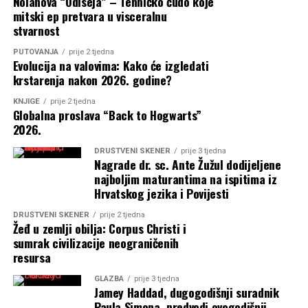
Nolanova “Odiseja” – Tehničko čudo koje
mitski ep pretvara u visceralnu
stvarnost
PUTOVANJA
prije 2 tjedna
Evolucija na valovima: Kako će izgledati
krstarenja nakon 2026. godine?
KNJIGE
prije 2 tjedna
Globalna proslava “Back to Hogwarts”
2026.
DRUŠTVENI SKENER
prije 3 tjedna
Nagrade dr. sc. Ante Žužul dodijeljene
najboljim maturantima na ispitima iz
Hrvatskog jezika i Povijesti
DRUŠTVENI SKENER
prije 2 tjedna
Žeđ u zemlji obilja: Corpus Christi i
sumrak civilizacije neograničenih
resursa
GLAZBA
prije 3 tjedna
Jamey Haddad, dugogodišnji suradnik
Paula Simona, predvodi ovogodišnji