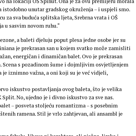
vo na lokaciji OŠ Spinut. Ona je za ovu premijeru morala
 a istodobno unutar gradskog okruženja – i uspjeli smo.
 za sva buduća splitska ljeta, Srebrna vrata i OŠ
lja u sasvim novom ruhu.“
ezone, a baleti djeluju poput plesa jedne osobe jer su
iniana je prekrasan san u kojem svatko može zamisliti
nažan, energičan i dinamičan balet. Ovo je prekrasan
a. Scena s pozadinom šume i dojmljivim osvjetljenjem
je iznimno važna, a oni koji su je već vidjeli,
vo iskustvo postavljanja ovog baleta, što je velika
Split. No, ujedno je i divno iskustvo za sve nas.
balet – posveta stoljeću romantizma – s posebnim
štenih ramena. Stil je vrlo zahtjevan, ali ansambl je