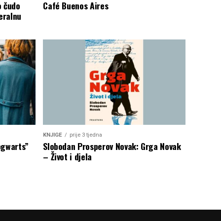
o čudo
Café Buenos Aires
eralnu
KNJIGE
prije 3 tjedna
ogwarts”
Slobodan Prosperov Novak: Grga Novak
– Život i djela