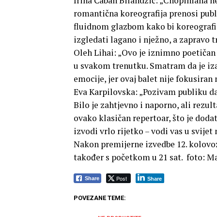
Irina Čaban Bilandžić: „Chopiniana nem
romantična koreografija prenosi publ
fluidnom glazbom kako bi koreografija
izgledati lagano i nježno, a zapravo t
Oleh Lihai: „Ovo je iznimno poetičan 
u svakom trenutku. Smatram da je iza
emocije, jer ovaj balet nije fokusiran 
Eva Karpilovska: „Pozivam publiku da
Bilo je zahtjevno i naporno, ali rezul
ovako klasičan repertoar, što je dodat
izvodi vrlo rijetko – vodi vas u svije
Nakon premijerne izvedbe 12. kolovoza
također s početkom u 21 sat. foto: Ma
Post
Share
Share
POVEZANE TEME: