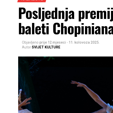
Posljednja premij
baleti Chopiniana
Objavljeno
prije 12 mjeseci
-
11. kolovoza 2025.
Autor
SVIJET KULTURE