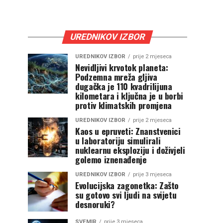
UREDNIKOV IZBOR
UREDNIKOV IZBOR
prije 2 mjeseca
Nevidljivi krvotok planeta:
Podzemna mreža gljiva
dugačka je 110 kvadrilijuna
kilometara i ključna je u borbi
protiv klimatskih promjena
UREDNIKOV IZBOR
prije 2 mjeseca
Kaos u epruveti: Znanstvenici
u laboratoriju simulirali
nuklearnu eksploziju i doživjeli
golemo iznenađenje
UREDNIKOV IZBOR
prije 3 mjeseca
Evolucijska zagonetka: Zašto
su gotovo svi ljudi na svijetu
desnoruki?
SVEMIR
prije 3 mjeseca