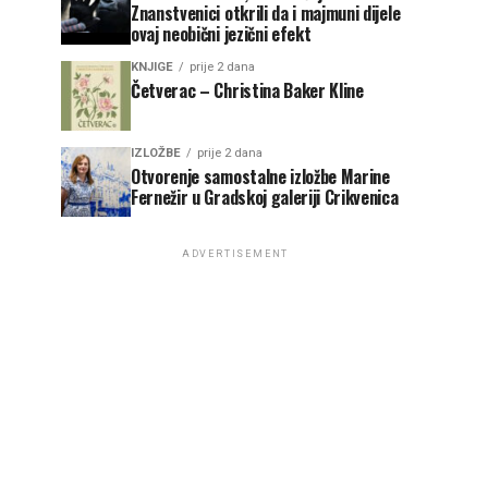
Znanstvenici otkrili da i majmuni dijele
ovaj neobični jezični efekt
KNJIGE
prije 2 dana
Četverac – Christina Baker Kline
IZLOŽBE
prije 2 dana
Otvorenje samostalne izložbe Marine
Fernežir u Gradskoj galeriji Crikvenica
ADVERTISEMENT