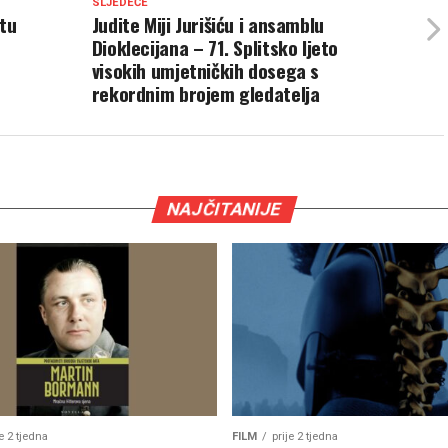
SLJEDEĆE
etu
Judite Miji Jurišiću i ansamblu
Dioklecijana – 71. Splitsko ljeto
visokih umjetničkih dosega s
rekordnim brojem gledatelja
NAJČITANIJE
je 2 tjedna
FILM
prije 2 tjedna