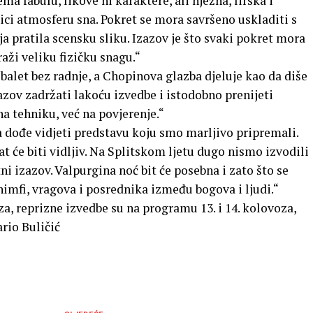
a fabulu, likove ni karaktere, ali nježna, lirska i
ici atmosferu sna. Pokret se mora savršeno uskladiti s
 pratila scensku sliku. Izazov je što svaki pokret mora
raži veliku fizičku snagu.“
balet bez radnje, a Chopinova glazba djeluje kao da diše
zov zadržati lakoću izvedbe i istodobno prenijeti
na tehniku, već na povjerenje.“
 dođe vidjeti predstavu koju smo marljivo pripremali.
tat će biti vidljiv. Na Splitskom ljetu dugo nismo izvodili
ni izazov. Valpurgina noć bit će posebna i zato što se
t nimfi, vragova i posrednika između bogova i ljudi.“
, reprizne izvedbe su na programu 13. i 14. kolovoza,
rio Buličić