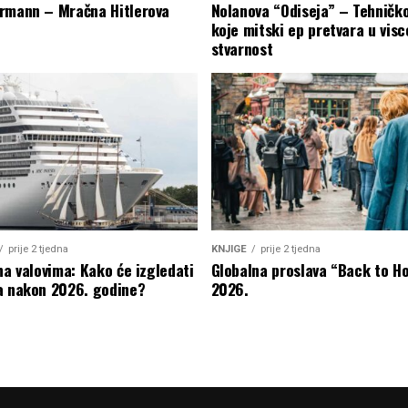
rmann – Mračna Hitlerova
Nolanova “Odiseja” – Tehničk
koje mitski ep pretvara u visc
stvarnost
prije 2 tjedna
KNJIGE
prije 2 tjedna
na valovima: Kako će izgledati
Globalna proslava “Back to H
a nakon 2026. godine?
2026.