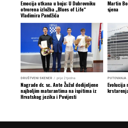
Emocija utkana u boju: U Dubrovniku
Martin Bo
otvorena izložba „Blues of Life“
sjena
Vladimira Pandžića
DRUŠTVENI SKENER
prije 2 tjedna
PUTOVANJA
Nagrade dr. sc. Ante Žužul dodijeljene
Evolucija 
najboljim maturantima na ispitima iz
krstarenj
Hrvatskog jezika i Povijesti