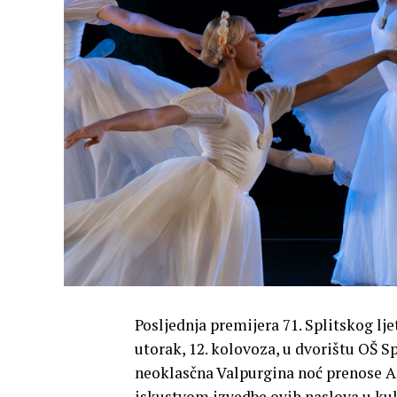
Posljednja premijera 71. Splitskog lje
utorak, 12. kolovoza, u dvorištu OŠ S
neoklasčna Valpurgina noć prenose An
iskustvom izvedbe ovih naslova u k