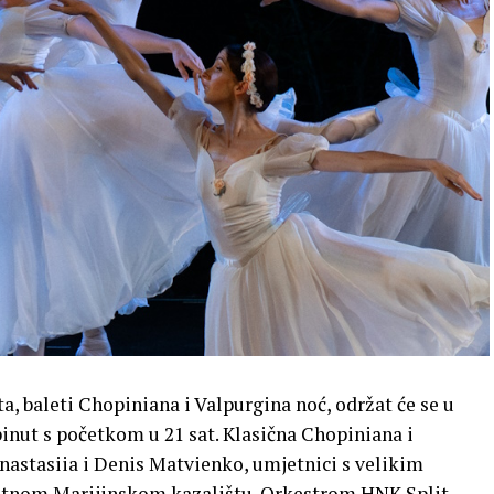
ta, baleti Chopiniana i Valpurgina noć, održat će se u
pinut s početkom u 21 sat. Klasična Chopiniana i
astasiia i Denis Matvienko, umjetnici s velikim
ultnom Marijinskom kazalištu. Orkestrom HNK Split