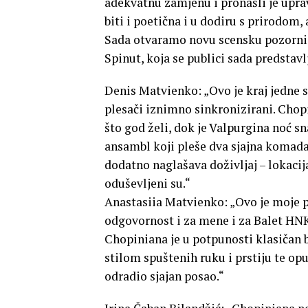
adekvatnu zamjenu i pronašli je upra
biti i poetična i u dodiru s prirodom,
Sada otvaramo novu scensku pozornicu
Spinut, koja se publici sada predstav
Denis Matvienko: „Ovo je kraj jedne s
plesači iznimno sinkronizirani. Chop
što god želi, dok je Valpurgina noć s
ansambl koji pleše dva sjajna komad
dodatno naglašava doživljaj – lokacija 
oduševljeni su.“
Anastasiia Matvienko: „Ovo je moje pr
odgovornost i za mene i za Balet HNK 
Chopiniana je u potpunosti klasičan 
stilom spuštenih ruku i prstiju te opu
odradio sjajan posao.“