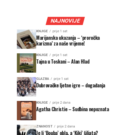
NAJNOVIJE
KNJIGE
prije 1 sat
Marijanska ukazanja – ‘proročka
karizma’ za naše vrijeme!
KNJIGE
prije 1 sat
Tajna u Toskani – Alan Hlad
GLAZBA
prije 1 sat
Dubrovačke ljetne igre – događanja
KNJIGE
prije 2 dana
Agatha Christie – Sudbina nepoznata
ZNANOST
prije 2 dana
Je li ‘Bouba’ obla, a ‘Kiki’ šiljata?