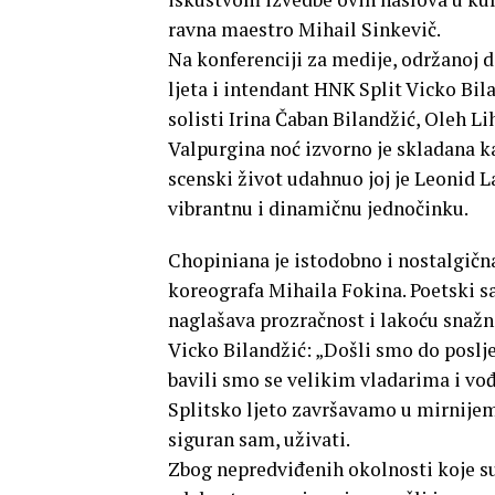
ravna maestro Mihail Sinkevič.
Na konferenciji za medije, održanoj d
ljeta i intendant HNK Split Vicko Bil
solisti Irina Čaban Bilandžić, Oleh L
Valpurgina noć izvorno je skladana k
scenski život udahnuo joj je Leonid La
vibrantnu i dinamičnu jednočinku.
Chopiniana je istodobno i nostalgična
koreografa Mihaila Fokina. Poetski s
naglašava prozračnost i lakoću snažn
Vicko Bilandžić: „Došli smo do poslje
bavili smo se velikim vladarima i vo
Splitsko ljeto završavamo u mirnijem
siguran sam, uživati.
Zbog nepredviđenih okolnosti koje s