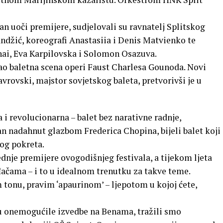
an uoči premijere, sudjelovali su ravnatelj Splitskog
andžić, koreografi Anastasiia i Denis Matvienko te
ihai, Eva Karpilovska i Solomon Osazuva.
ao baletna scena operi Faust Charlesa Gounoda. Novi
vrovski, majstor sovjetskog baleta, pretvorivši je u
 i revolucionarna – balet bez narativne radnje,
an nadahnut glazbom Frederica Chopina, bijeli balet koji
og pokreta.
dnje premijere ovogodišnjeg festivala, a tijekom ljeta
đačama – i to u idealnom trenutku za takve teme.
 tonu, pravim ‘apaurinom’ – ljepotom u kojoj ćete,
u onemogućile izvedbe na Benama, tražili smo