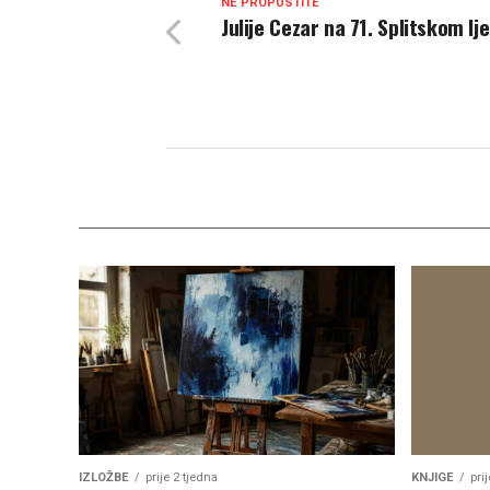
NE PROPUSTITE
Julije Cezar na 71. Splitskom lj
IZLOŽBE
prije 2 tjedna
KNJIGE
pri