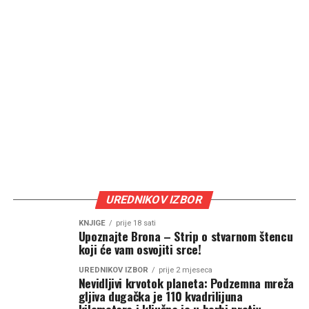
UREDNIKOV IZBOR
KNJIGE
prije 18 sati
Upoznajte Brona – Strip o stvarnom štencu
koji će vam osvojiti srce!
UREDNIKOV IZBOR
prije 2 mjeseca
Nevidljivi krvotok planeta: Podzemna mreža
gljiva dugačka je 110 kvadrilijuna