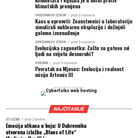
kilometara i ključna je u borbi protiv
klimatskih promjena
UREDNIKOV IZBOR
prije 2 mjeseca
Kaos u epruveti: Znanstvenici u laboratoriju
simulirali nuklearnu eksploziju i doživjeli
golemo iznenađenje
UREDNIKOV IZBOR
prije 3 mjeseca
Evolucijska zagonetka: Zašto su gotovo svi
ljudi na svijetu desnoruki?
SVEMIR
prije 3 mjeseca
Povratak na Mjesec: Evolucija i realnost
misije Artemis III
ADVERTISEMENT
NAJČITANIJE
IZLOŽBE
prije 2 tjedna
Emocija utkana u boju: U Dubrovniku
otvorena izložba „Blues of Life“