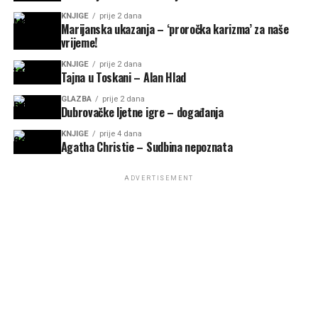
KNJIGE
prije 2 dana
Marijanska ukazanja – ‘proročka karizma’ za naše
vrijeme!
KNJIGE
prije 2 dana
Tajna u Toskani – Alan Hlad
GLAZBA
prije 2 dana
Dubrovačke ljetne igre – događanja
KNJIGE
prije 4 dana
Agatha Christie – Sudbina nepoznata
ADVERTISEMENT