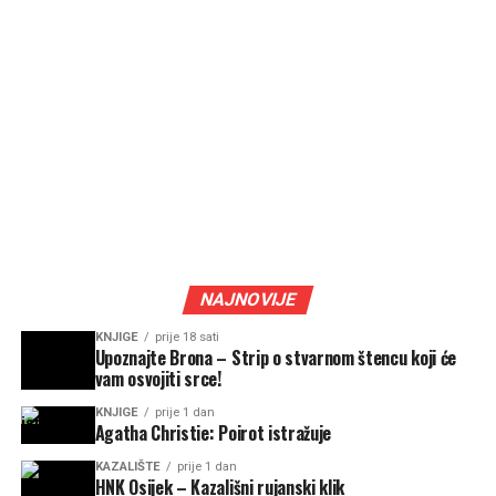
NAJNOVIJE
KNJIGE
prije 18 sati
Upoznajte Brona – Strip o stvarnom štencu koji će
vam osvojiti srce!
KNJIGE
prije 1 dan
Agatha Christie: Poirot istražuje
KAZALIŠTE
prije 1 dan
HNK Osijek – Kazališni rujanski klik