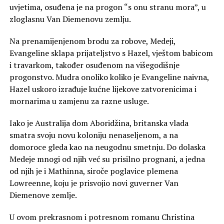
uvjetima, osuđena je na progon “s onu stranu mora”, u
zloglasnu Van Diemenovu zemlju.
Na prenamijenjenom brodu za robove, Medeji,
Evangeline sklapa prijateljstvo s Hazel, vještom babicom
i travarkom, također osuđenom na višegodišnje
progonstvo. Mudra onoliko koliko je Evangeline naivna,
Hazel uskoro izrađuje kućne lijekove zatvorenicima i
mornarima u zamjenu za razne usluge.
Iako je Australija dom Aboridžina, britanska vlada
smatra svoju novu koloniju nenaseljenom, a na
domoroce gleda kao na neugodnu smetnju. Do dolaska
Medeje mnogi od njih već su prisilno prognani, a jedna
od njih je i Mathinna, siroče poglavice plemena
Lowreenne, koju je prisvojio novi guverner Van
Diemenove zemlje.
U ovom prekrasnom i potresnom romanu Christina