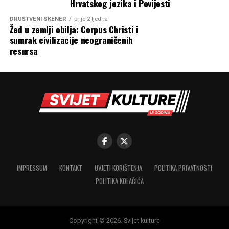
Hrvatskog jezika i Povijesti
DRUŠTVENI SKENER
prije 2 tjedna
Žeđ u zemlji obilja: Corpus Christi i
sumrak civilizacije neograničenih
resursa
IMPRESSUM
KONTAKT
UVJETI KORIŠTENJA
POLITIKA PRIVATNOSTI
POLITIKA KOLAČIĆA
Copyright © 2026. Svijet kulture