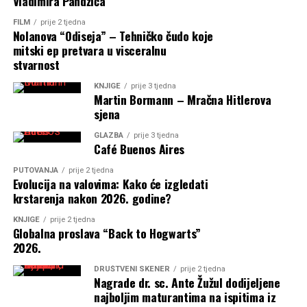
Vladimira Pandžića
FILM
prije 2 tjedna
Nolanova “Odiseja” – Tehničko čudo koje
mitski ep pretvara u visceralnu
stvarnost
KNJIGE
prije 3 tjedna
Martin Bormann – Mračna Hitlerova
sjena
GLAZBA
prije 3 tjedna
Café Buenos Aires
PUTOVANJA
prije 2 tjedna
Evolucija na valovima: Kako će izgledati
krstarenja nakon 2026. godine?
KNJIGE
prije 2 tjedna
Globalna proslava “Back to Hogwarts”
2026.
DRUŠTVENI SKENER
prije 2 tjedna
Nagrade dr. sc. Ante Žužul dodijeljene
najboljim maturantima na ispitima iz