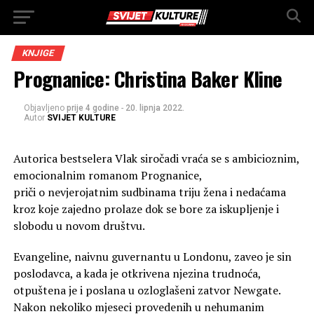
KNJIGE
Prognanice: Christina Baker Kline
Objavljeno
prije 4 godine
-
20. lipnja 2022.
Autor
SVIJET KULTURE
Autorica bestselera Vlak siročadi vraća se s ambicioznim,
emocionalnim romanom Prognanice,
priči o nevjerojatnim sudbinama triju žena i nedaćama
kroz koje zajedno prolaze dok se bore za iskupljenje i
slobodu u novom društvu.
Evangeline, naivnu guvernantu u Londonu, zaveo je sin
poslodavca, a kada je otkrivena njezina trudnoća,
otpuštena je i poslana u ozloglašeni zatvor Newgate.
Nakon nekoliko mjeseci provedenih u nehumanim