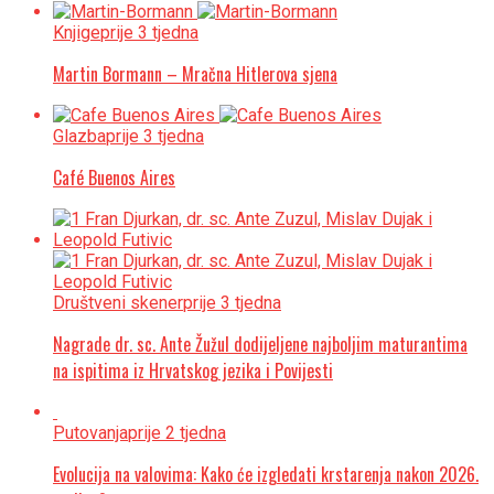
Knjige
prije 3 tjedna
Martin Bormann – Mračna Hitlerova sjena
Glazba
prije 3 tjedna
Café Buenos Aires
Društveni skener
prije 3 tjedna
Nagrade dr. sc. Ante Žužul dodijeljene najboljim maturantima
na ispitima iz Hrvatskog jezika i Povijesti
Putovanja
prije 2 tjedna
Evolucija na valovima: Kako će izgledati krstarenja nakon 2026.