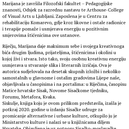
Marijana je završila Filozofski fakultet – Pedagogijske
znanosti, Odsjek za razrednu nastavu te Arthouse-College
of Visual Arts u Ljubljani. Zaposlena je u Centru za
rehabilitaciju Komarevo, gdje kroz likovne i ostale radionice
i terapije pomaže i usmjerava energiju u pozitivnim
smjerovima štićenicima ove ustanove.
Riječju, Marijana daje maksimum sebe i svojega kreativnoga
bića drugim ljudima, prijateljima, štićenicima i okolini u
kojoj živi i stvara. Isto tako, svoju osobnu kreativnu energiju
usmjerava u stvaranje slika i literarnih izričaja. Ova je
autorica sudjelovala na desetak skupnih izložbi i nekoliko
samostalnih u glavnome i ostalim gradovima Lijepe naše,
objavljivala u časopisima i na portalima: u Riječima, časopisu
Matice hrvatske Sisak, Novome Sisačkome tjedniku,
Forumu, Metafora, Kvaka.
Siskulje, knjiga koju je ovom prilikom predstavila, izašla je
potkraj 2020. godine u izdanju Sisačke udruge za
promicanje alternativne i urbane kulture, otkupilo ju je
Ministarstvo kulture i nalazi se u knjižnicama diljem
Hrvatske. Objavljena je uz potporu Sisačko-moslavačke