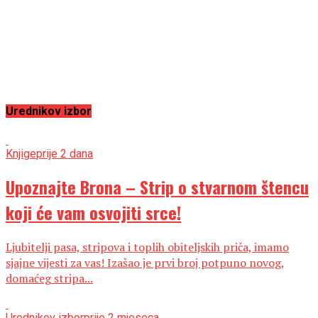
Urednikov izbor
Knjige
prije 2 dana
Upoznajte Brona – Strip o stvarnom štencu
koji će vam osvojiti srce!
Ljubitelji pasa, stripova i toplih obiteljskih priča, imamo
sjajne vijesti za vas! Izašao je prvi broj potpuno novog,
domaćeg stripa...
Urednikov izbor
prije 2 mjeseca