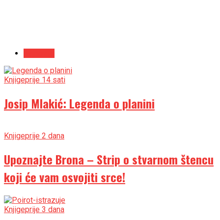
Najnovije
Knjige
prije 14 sati
Josip Mlakić: Legenda o planini
Knjige
prije 2 dana
Upoznajte Brona – Strip o stvarnom štencu
koji će vam osvojiti srce!
Knjige
prije 3 dana