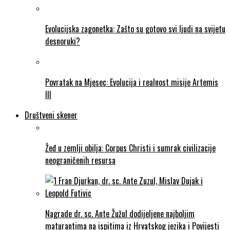
Evolucijska zagonetka: Zašto su gotovo svi ljudi na svijetu
desnoruki?
Povratak na Mjesec: Evolucija i realnost misije Artemis
III
Društveni skener
Žeđ u zemlji obilja: Corpus Christi i sumrak civilizacije
neograničenih resursa
Nagrade dr. sc. Ante Žužul dodijeljene najboljim
maturantima na ispitima iz Hrvatskog jezika i Povijesti