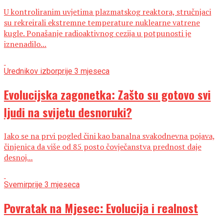
U kontroliranim uvjetima plazmatskog reaktora, stručnjaci
su rekreirali ekstremne temperature nuklearne vatrene
kugle. Ponašanje radioaktivnog cezija u potpunosti je
iznenadilo...
Urednikov izbor
prije 3 mjeseca
Evolucijska zagonetka: Zašto su gotovo svi
ljudi na svijetu desnoruki?
Iako se na prvi pogled čini kao banalna svakodnevna pojava,
činjenica da više od 85 posto čovječanstva prednost daje
desnoj...
Svemir
prije 3 mjeseca
Povratak na Mjesec: Evolucija i realnost