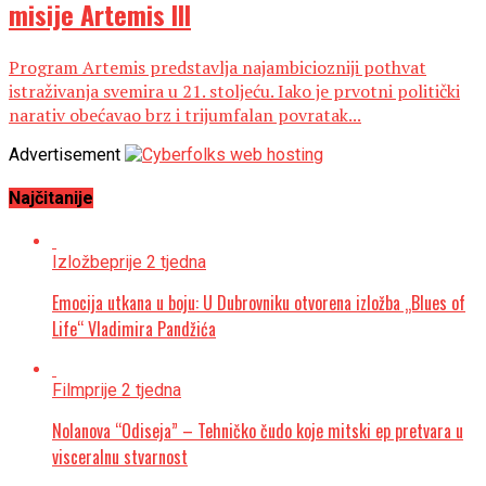
misije Artemis III
Program Artemis predstavlja najambiciozniji pothvat
istraživanja svemira u 21. stoljeću. Iako je prvotni politički
narativ obećavao brz i trijumfalan povratak...
Advertisement
Najčitanije
Izložbe
prije 2 tjedna
Emocija utkana u boju: U Dubrovniku otvorena izložba „Blues of
Life“ Vladimira Pandžića
Film
prije 2 tjedna
Nolanova “Odiseja” – Tehničko čudo koje mitski ep pretvara u
visceralnu stvarnost