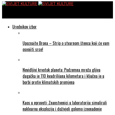
SVIJET KULTURE
Urednikov izbor
Upoznajte Brona – Strip o stvarnom štencu koji će vam
osvojiti srce!
Nevidljivi krvotok planeta: Podzemna mreža gljiva
dugačka je 110 kvadrilijuna kilometara i ključna je u
borbi protiv klimatskih promjena
Kaos u epruveti: Znanstvenici u laboratoriju simulirali
nuklearnu eksploziju i doživjeli golemo iznenađenje