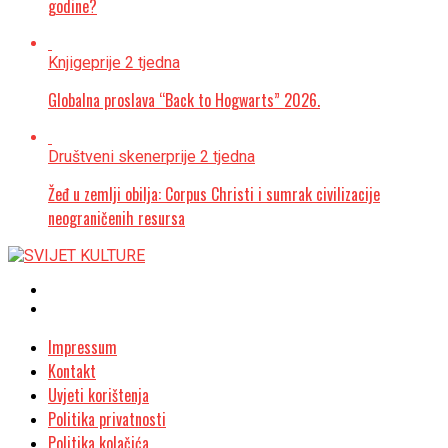
godine?
Knjige
prije 2 tjedna
Globalna proslava “Back to Hogwarts” 2026.
Društveni skener
prije 2 tjedna
Žeđ u zemlji obilja: Corpus Christi i sumrak civilizacije
neograničenih resursa
Impressum
Kontakt
Uvjeti korištenja
Politika privatnosti
Politika kolačića