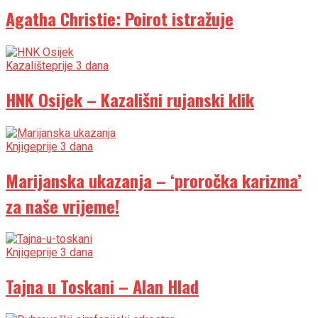
Agatha Christie: Poirot istražuje
Kazalište
prije 3 dana
HNK Osijek – Kazališni rujanski klik
Knjige
prije 3 dana
Marijanska ukazanja – ‘proročka karizma’
za naše vrijeme!
Knjige
prije 3 dana
Tajna u Toskani – Alan Hlad