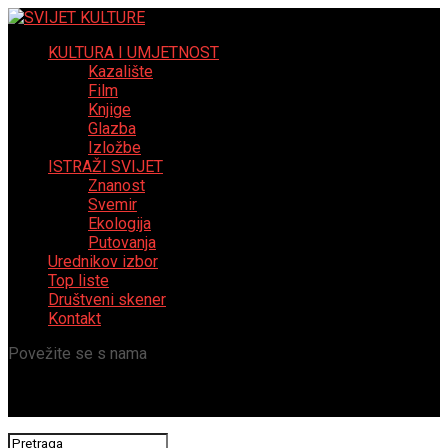
KULTURA I UMJETNOST
Kazalište
Film
Knjige
Glazba
Izložbe
ISTRAŽI SVIJET
Znanost
Svemir
Ekologija
Putovanja
Urednikov izbor
Top liste
Društveni skener
Kontakt
Povežite se s nama