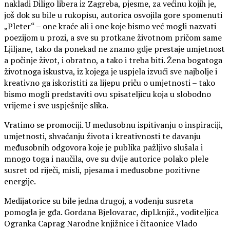
nakladi Diligo libera iz Zagreba, pjesme, za većinu kojih je,
još dok su bile u rukopisu, autorica osvojila gore spomenuti
„Pleter“ – one kraće ali i one koje bismo već mogli nazvati
poezijom u prozi, a sve su protkane životnom pričom same
Ljiljane, tako da ponekad ne znamo gdje prestaje umjetnost
a počinje život, i obratno, a tako i treba biti. Žena bogatoga
životnoga iskustva, iz kojega je uspjela izvući sve najbolje i
kreativno ga iskoristiti za lijepu priču o umjetnosti – tako
bismo mogli predstaviti ovu spisateljicu koja u slobodno
vrijeme i sve uspješnije slika.
Vratimo se promociji. U međusobnu ispitivanju o inspiraciji,
umjetnosti, shvaćanju života i kreativnosti te davanju
međusobnih odgovora koje je publika pažljivo slušala i
mnogo toga i naučila, ove su dvije autorice polako plele
susret od riječi, misli, pjesama i međusobne pozitivne
energije.
Medijatorice su bile jedna drugoj, a vođenju susreta
pomogla je gđa. Gordana Bjelovarac, dipl.knjiž., voditeljica
Ogranka Caprag Narodne knjižnice i čitaonice Vlado