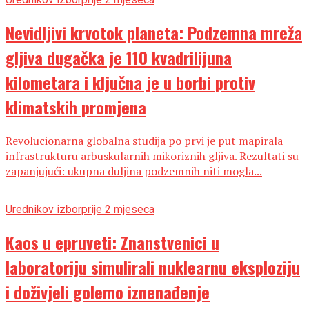
Nevidljivi krvotok planeta: Podzemna mreža
gljiva dugačka je 110 kvadrilijuna
kilometara i ključna je u borbi protiv
klimatskih promjena
Revolucionarna globalna studija po prvi je put mapirala
infrastrukturu arbuskularnih mikoriznih gljiva. Rezultati su
zapanjujući: ukupna duljina podzemnih niti mogla...
Urednikov izbor
prije 2 mjeseca
Kaos u epruveti: Znanstvenici u
laboratoriju simulirali nuklearnu eksploziju
i doživjeli golemo iznenađenje