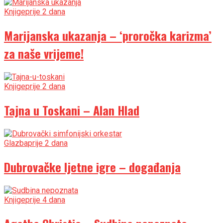
Knjige
prije 2 dana
Marijanska ukazanja – ‘proročka karizma’
za naše vrijeme!
Knjige
prije 2 dana
Tajna u Toskani – Alan Hlad
Glazba
prije 2 dana
Dubrovačke ljetne igre – događanja
Knjige
prije 4 dana