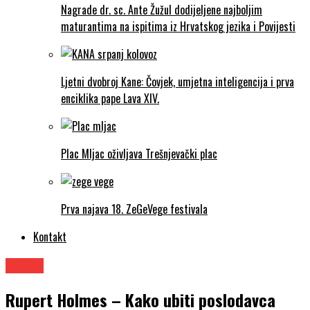
Nagrade dr. sc. Ante Žužul dodijeljene najboljim
maturantima na ispitima iz Hrvatskog jezika i Povijesti
Ljetni dvobroj Kane: Čovjek, umjetna inteligencija i prva
enciklika pape Lava XIV.
Plac Mljac oživljava Trešnjevački plac
Prva najava 18. ZeGeVege festivala
Kontakt
Knjige
Rupert Holmes – Kako ubiti poslodavca