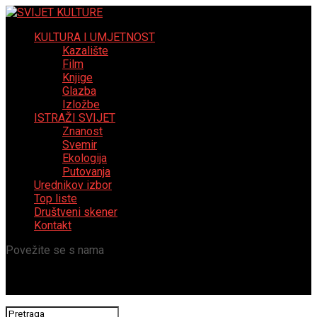
KULTURA I UMJETNOST
Kazalište
Film
Knjige
Glazba
Izložbe
ISTRAŽI SVIJET
Znanost
Svemir
Ekologija
Putovanja
Urednikov izbor
Top liste
Društveni skener
Kontakt
Povežite se s nama