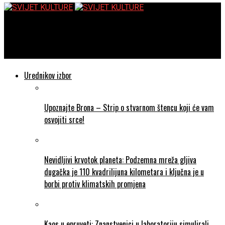
SVIJET KULTURE
Rupert Holmes – Kako ubiti poslodavca
Urednikov izbor
Upoznajte Brona – Strip o stvarnom štencu koji će vam
osvojiti srce!
Nevidljivi krvotok planeta: Podzemna mreža gljiva
dugačka je 110 kvadrilijuna kilometara i ključna je u
borbi protiv klimatskih promjena
Kaos u epruveti: Znanstvenici u laboratoriju simulirali