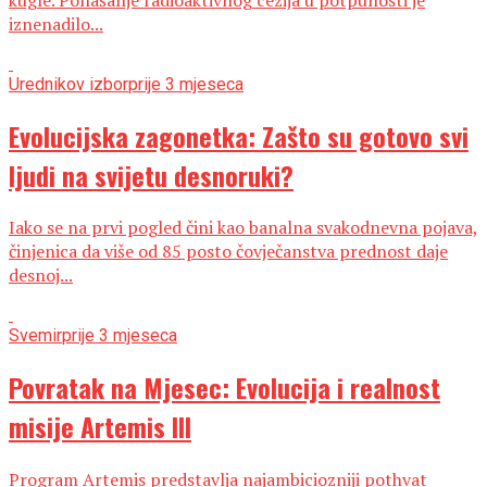
iznenadilo...
Urednikov izbor
prije 3 mjeseca
Evolucijska zagonetka: Zašto su gotovo svi
ljudi na svijetu desnoruki?
Iako se na prvi pogled čini kao banalna svakodnevna pojava,
činjenica da više od 85 posto čovječanstva prednost daje
desnoj...
Svemir
prije 3 mjeseca
Povratak na Mjesec: Evolucija i realnost
misije Artemis III
Program Artemis predstavlja najambiciozniji pothvat