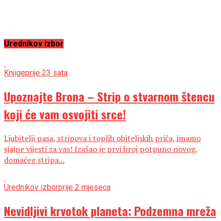
Urednikov izbor
Knjige
prije 23 sata
Upoznajte Brona – Strip o stvarnom štencu
koji će vam osvojiti srce!
Ljubitelji pasa, stripova i toplih obiteljskih priča, imamo
sjajne vijesti za vas! Izašao je prvi broj potpuno novog,
domaćeg stripa...
Urednikov izbor
prije 2 mjeseca
Nevidljivi krvotok planeta: Podzemna mreža