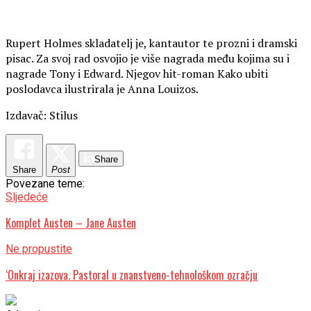
Rupert Holmes skladatelj je, kantautor te prozni i dramski
pisac. Za svoj rad osvojio je više nagrada među kojima su i
nagrade Tony i Edward. Njegov hit-roman Kako ubiti
poslodavca ilustrirala je Anna Louizos.
Izdavač: Stilus
Share
Share
Post
Povezane teme:
Sljedeće
Komplet Austen – Jane Austen
Ne propustite
‘Onkraj izazova. Pastoral u znanstveno-tehnološkom ozračju