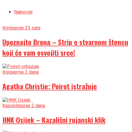
Najnovije
Knjige
prije 23 sata
Upoznajte Brona – Strip o stvarnom štencu
koji će vam osvojiti srce!
Knjige
prije 2 dana
Agatha Christie: Poirot istražuje
Kazalište
prije 2 dana
HNK Osijek – Kazališni rujanski klik