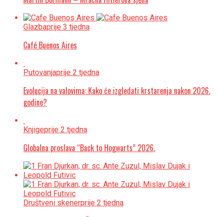
Glazba
prije 3 tjedna
Café Buenos Aires
Putovanja
prije 2 tjedna
Evolucija na valovima: Kako će izgledati krstarenja nakon 2026.
godine?
Knjige
prije 2 tjedna
Globalna proslava “Back to Hogwarts” 2026.
Društveni skener
prije 2 tjedna