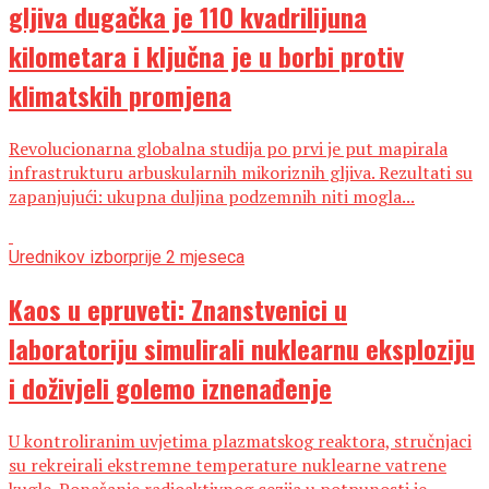
gljiva dugačka je 110 kvadrilijuna
kilometara i ključna je u borbi protiv
klimatskih promjena
Revolucionarna globalna studija po prvi je put mapirala
infrastrukturu arbuskularnih mikoriznih gljiva. Rezultati su
zapanjujući: ukupna duljina podzemnih niti mogla...
Urednikov izbor
prije 2 mjeseca
Kaos u epruveti: Znanstvenici u
laboratoriju simulirali nuklearnu eksploziju
i doživjeli golemo iznenađenje
U kontroliranim uvjetima plazmatskog reaktora, stručnjaci
su rekreirali ekstremne temperature nuklearne vatrene
kugle. Ponašanje radioaktivnog cezija u potpunosti je