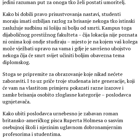
jedini razuman put za onoga tko želi postati umoritelj.
Kako bi dobili pravo prisustvovanja nastavi, studenti
moraju imati ozbiljan razlog za brisanje nekoga tko istinski
zaslužuje sudbinu ni lošiju ni bolju od smrti. Kampus toga
dijaboličnog prestižnog fakulteta – čija lokacija nije poznata
ni onima koji ondje studiraju – mjesto je na kojem vaš kolega
može vježbati upravo na vama i gdje je savršeno ubojstvo
nekoga čija će smrt svijet učiniti boljim obavezna tema
diplomskog.
Stoga se pripremite za obrazovanje koje nikad nećete
zaboraviti. I to uz priče troje studenata iste generacije, koji
će vam na vlastitom primjeru pokazati razne izazove i
zamke brisanja osobito zloglasne kategorije – poslodavca
ugnjetavača.
Kako ubiti poslodavca urnebesno je zabavan roman
britansko-američkog pisca Ruperta Holmesa o sasvim
osebujnoj školi i njezinim uglavnom dobronamjernim
profesorima i studentima.