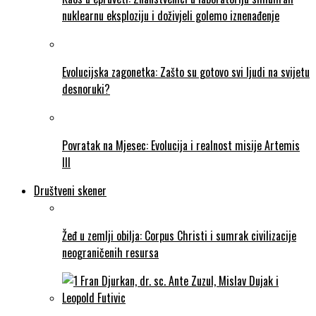
nuklearnu eksploziju i doživjeli golemo iznenađenje
Evolucijska zagonetka: Zašto su gotovo svi ljudi na svijetu
desnoruki?
Povratak na Mjesec: Evolucija i realnost misije Artemis
III
Društveni skener
Žeđ u zemlji obilja: Corpus Christi i sumrak civilizacije
neograničenih resursa