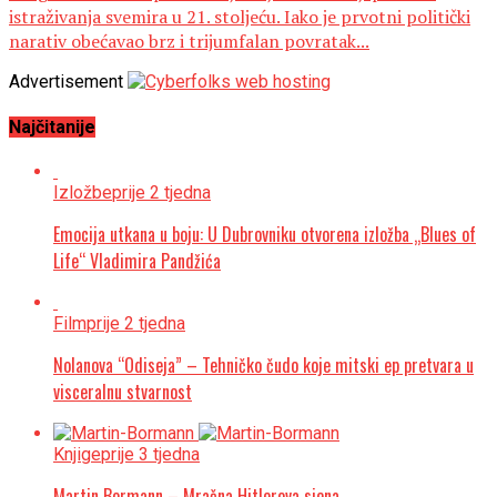
istraživanja svemira u 21. stoljeću. Iako je prvotni politički
narativ obećavao brz i trijumfalan povratak...
Advertisement
Najčitanije
Izložbe
prije 2 tjedna
Emocija utkana u boju: U Dubrovniku otvorena izložba „Blues of
Life“ Vladimira Pandžića
Film
prije 2 tjedna
Nolanova “Odiseja” – Tehničko čudo koje mitski ep pretvara u
visceralnu stvarnost
Knjige
prije 3 tjedna
Martin Bormann – Mračna Hitlerova sjena