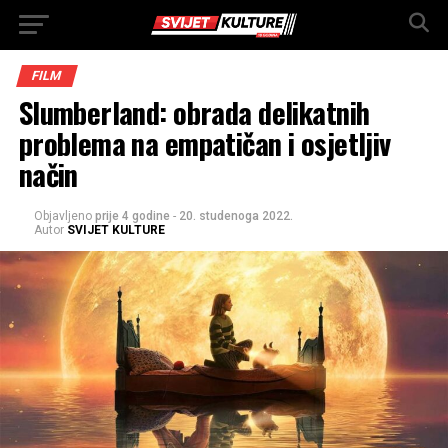
FILM
Slumberland: obrada delikatnih
problema na empatičan i osjetljiv
način
Objavljeno
prije 4 godine
-
20. studenoga 2022.
Autor
SVIJET KULTURE