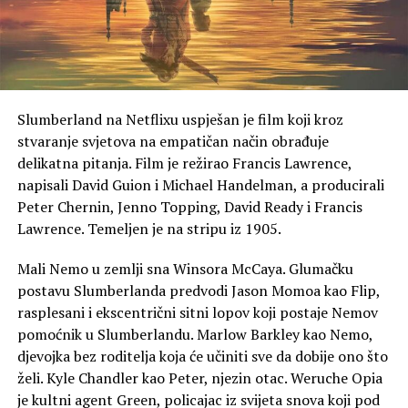
Slumberland na Netflixu uspješan je film koji kroz
stvaranje svjetova na empatičan način obrađuje
delikatna pitanja. Film je režirao Francis Lawrence,
napisali David Guion i Michael Handelman, a producirali
Peter Chernin, Jenno Topping, David Ready i Francis
Lawrence. Temeljen je na stripu iz 1905.
Mali Nemo u zemlji sna Winsora McCaya. Glumačku
postavu Slumberlanda predvodi Jason Momoa kao Flip,
rasplesani i ekscentrični sitni lopov koji postaje Nemov
pomoćnik u Slumberlandu. Marlow Barkley kao Nemo,
djevojka bez roditelja koja će učiniti sve da dobije ono što
želi. Kyle Chandler kao Peter, njezin otac. Weruche Opia
je kultni agent Green, policajac iz svijeta snova koji pod