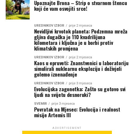
Upoznajte Brona – Strip o stvarnom štencu
koji će vam osvojiti srce!
UREDNIKOV IZBOR
prije 2 mjeseca
Nevidljivi krvotok planeta: Podzemna mreža
gljiva dugačka je 110 kvadrilijuna
kilometara i ključna je u borbi protiv
klimatskih promjena
UREDNIKOV IZBOR
prije 2 mjeseca
Kaos u epruveti: Znanstvenici u laboratoriju
simulirali nuklearnu eksploziju i doživjeli
golemo iznenađenje
UREDNIKOV IZBOR
prije 3 mjeseca
Evolucijska zagonetka: Zašto su gotovo svi
ljudi na svijetu desnoruki?
SVEMIR
prije 3 mjeseca
Povratak na Mjesec: Evolucija i realnost
misije Artemis III
ADVERTISEMENT