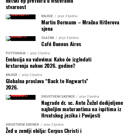
mitski ep pretvara u visceralnu
stvarnost
KNJIGE
prije 3 tjedna
Martin Bormann – Mračna Hitlerova
sjena
GLAZBA
prije 3 tjedna
Café Buenos Aires
PUTOVANJA
prije 2 tjedna
Evolucija na valovima: Kako će izgledati
krstarenja nakon 2026. godine?
KNJIGE
prije 2 tjedna
Globalna proslava “Back to Hogwarts”
2026.
DRUŠTVENI SKENER
prije 2 tjedna
Nagrade dr. sc. Ante Žužul dodijeljene
najboljim maturantima na ispitima iz
Hrvatskog jezika i Povijesti
DRUŠTVENI SKENER
prije 2 tjedna
Žeđ u zemlji obilja: Corpus Christi i