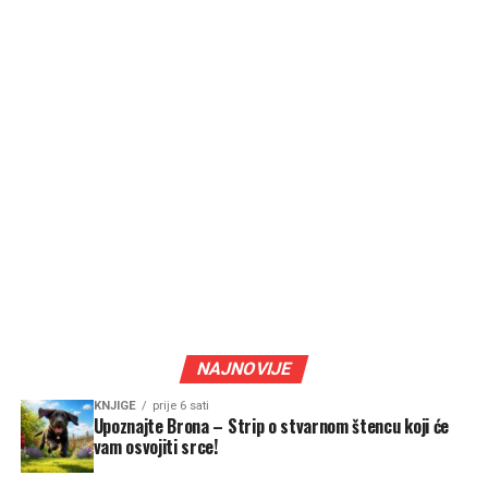
NAJNOVIJE
KNJIGE
prije 6 sati
Upoznajte Brona – Strip o stvarnom štencu koji će
vam osvojiti srce!