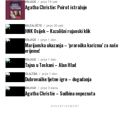
KNJIGE
prije 19 sati
Agatha Christie: Poirot istražuje
KAZALIŠTE
prije 20 sati
HNK Osijek – Kazališni rujanski klik
KNJIGE
prije 1 dan
Marijanska ukazanja – ‘proročka karizma’ za naše
vrijeme!
KNJIGE
prije 1 dan
Tajna u Toskani – Alan Hlad
GLAZBA
prije 1 dan
Dubrovačke ljetne igre – događanja
KNJIGE
prije 3 dana
Agatha Christie – Sudbina nepoznata
ADVERTISEMENT