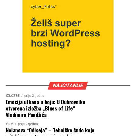
NAJČITANIJE
IZLOŽBE
prije 2 tjedna
Emocija utkana u boju: U Dubrovniku
otvorena izložba „Blues of Life“
Vladimira Pandžića
FILM
prije 2 tjedna
Nolanova “Odiseja” – Tehničko čudo koje