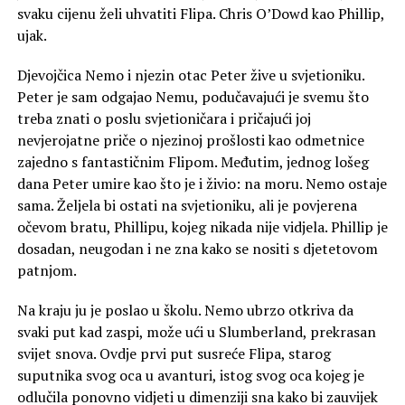
svaku cijenu želi uhvatiti Flipa. Chris O’Dowd kao Phillip,
ujak.
Djevojčica Nemo i njezin otac Peter žive u svjetioniku.
Peter je sam odgajao Nemu, podučavajući je svemu što
treba znati o poslu svjetioničara i pričajući joj
nevjerojatne priče o njezinoj prošlosti kao odmetnice
zajedno s fantastičnim Flipom. Međutim, jednog lošeg
dana Peter umire kao što je i živio: na moru. Nemo ostaje
sama. Željela bi ostati na svjetioniku, ali je povjerena
očevom bratu, Phillipu, kojeg nikada nije vidjela. Phillip je
dosadan, neugodan i ne zna kako se nositi s djetetovom
patnjom.
Na kraju ju je poslao u školu. Nemo ubrzo otkriva da
svaki put kad zaspi, može ući u Slumberland, prekrasan
svijet snova. Ovdje prvi put susreće Flipa, starog
suputnika svog oca u avanturi, istog svog oca kojeg je
odlučila ponovno vidjeti u dimenziji sna kako bi zauvijek