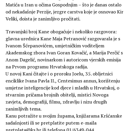
Matića u Iran u očima Gospodnjim – što je danas ostalo
od nekadašnje Perzije, jezgre carstva koje je osnovao Kir
Veliki, doista je zanimljivo pročitati.
Travanjski broj Kane obogaćuje i nekoliko razgovora:
glavna urednica Kane Maja Petranović razgovarala je s
Ivanom Šćepanovićem, umjetničkim voditeljem
Akademskog zbora Ivan Goran Kovačić, a Marija Perčić s
Anom Dagelić, novinarkom i autoricom vjerskih emisija
na Prvom programu Hrvatskoga radija.
U novoj Kani čitajte i o proroku Joelu, 35. obljetnici
enciklike Ivana Pavla II., Centesimus annus, korištenju
umjetne inteligencije kod djece i mladih u Hrvatskoj, o
stvarnim pričama brojnih obitelji, mistici Novoga
zavjeta, demografiji, filmu, zdravlju i nizu drugih
zanimljivih tema.
Kanu potražite u svojim župama, knjižarama Kršćanske
sadašnjosti ili se pretplatite putem e-maila
pretplata@ks.hr ili telefona 01/6349-044.