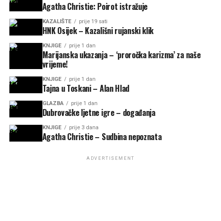
Agatha Christie: Poirot istražuje
KAZALIŠTE
prije 19 sati
HNK Osijek – Kazališni rujanski klik
KNJIGE
prije 1 dan
Marijanska ukazanja – ‘proročka karizma’ za naše
vrijeme!
KNJIGE
prije 1 dan
Tajna u Toskani – Alan Hlad
GLAZBA
prije 1 dan
Dubrovačke ljetne igre – događanja
KNJIGE
prije 3 dana
Agatha Christie – Sudbina nepoznata
ADVERTISEMENT