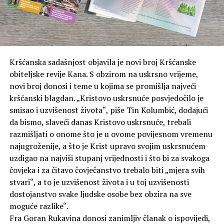
Kršćanska sadašnjost objavila je novi broj Kršćanske
obiteljske revije Kana. S obzirom na uskrsno vrijeme,
novi broj donosi i teme u kojima se promišlja najveći
kršćanski blagdan. „Kristovo uskrsnuće posvjedočilo je
smisao i uzvišenost života“, piše Tin Kolumbić, dodajući
da bismo, slaveći danas Kristovo uskrsnuće, trebali
razmišljati o onome što je u ovome povijesnom vremenu
najugroženije, a što je Krist upravo svojim uskrsnućem
uzdigao na najviši stupanj vrijednosti i što bi za svakoga
čovjeka i za čitavo čovječanstvo trebalo biti „mjera svih
stvari“, a to je uzvišenost života i u toj uzvišenosti
dostojanstvo svake ljudske osobe bez obzira na sve
moguće razlike“.
Fra Goran Rukavina donosi zanimljiv članak o ispovijedi,