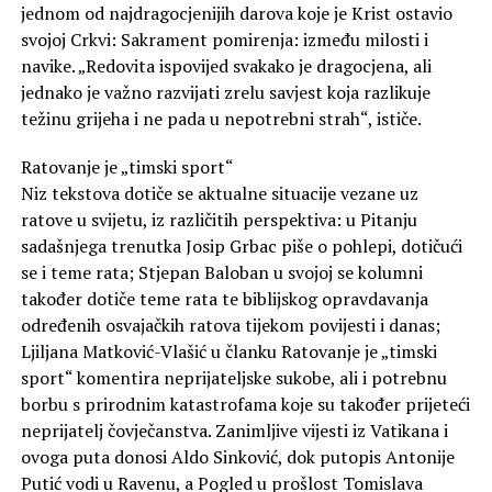
jednom od najdragocjenijih darova koje je Krist ostavio
svojoj Crkvi: Sakrament pomirenja: između milosti i
navike. „Redovita ispovijed svakako je dragocjena, ali
jednako je važno razvijati zrelu savjest koja razlikuje
težinu grijeha i ne pada u nepotrebni strah“, ističe.
Ratovanje je „timski sport“
Niz tekstova dotiče se aktualne situacije vezane uz
ratove u svijetu, iz različitih perspektiva: u Pitanju
sadašnjega trenutka Josip Grbac piše o pohlepi, dotičući
se i teme rata; Stjepan Baloban u svojoj se kolumni
također dotiče teme rata te biblijskog opravdavanja
određenih osvajačkih ratova tijekom povijesti i danas;
Ljiljana Matković-Vlašić u članku Ratovanje je „timski
sport“ komentira neprijateljske sukobe, ali i potrebnu
borbu s prirodnim katastrofama koje su također prijeteći
neprijatelj čovječanstva. Zanimljive vijesti iz Vatikana i
ovoga puta donosi Aldo Sinković, dok putopis Antonije
Putić vodi u Ravenu, a Pogled u prošlost Tomislava