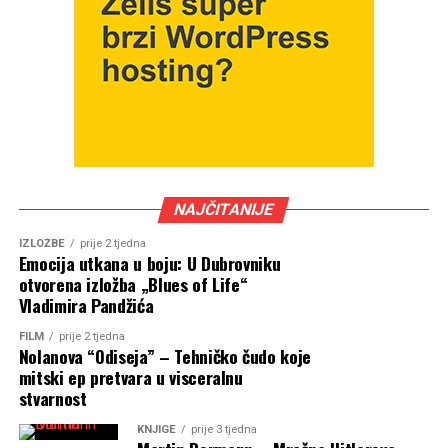
NAJČITANIJE
IZLOŽBE
prije 2 tjedna
Emocija utkana u boju: U Dubrovniku
otvorena izložba „Blues of Life“
Vladimira Pandžića
FILM
prije 2 tjedna
Nolanova “Odiseja” – Tehničko čudo koje
mitski ep pretvara u visceralnu
stvarnost
KNJIGE
prije 3 tjedna