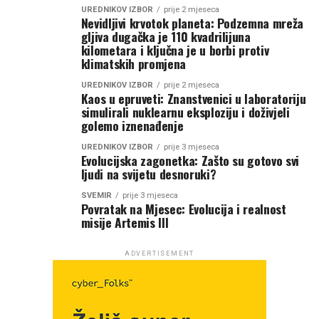
UREDNIKOV IZBOR
prije 2 mjeseca
Nevidljivi krvotok planeta: Podzemna mreža
gljiva dugačka je 110 kvadrilijuna
kilometara i ključna je u borbi protiv
klimatskih promjena
UREDNIKOV IZBOR
prije 2 mjeseca
Kaos u epruveti: Znanstvenici u laboratoriju
simulirali nuklearnu eksploziju i doživjeli
golemo iznenađenje
UREDNIKOV IZBOR
prije 3 mjeseca
Evolucijska zagonetka: Zašto su gotovo svi
ljudi na svijetu desnoruki?
SVEMIR
prije 3 mjeseca
Povratak na Mjesec: Evolucija i realnost
misije Artemis III
ADVERTISEMENT