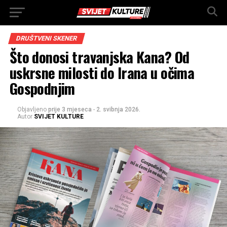
DRUŠTVENI SKENER
Što donosi travanjska Kana? Od
uskrsne milosti do Irana u očima
Gospodnjim
Objavljeno
prije 3 mjeseca
-
2. svibnja 2026.
Autor
SVIJET KULTURE