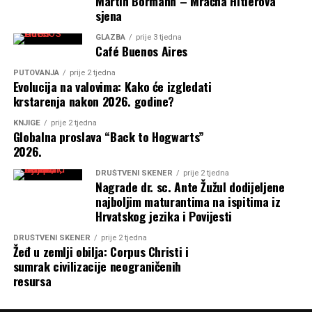
Martin Bormann – Mračna Hitlerova
sjena
GLAZBA
prije 3 tjedna
Café Buenos Aires
PUTOVANJA
prije 2 tjedna
Evolucija na valovima: Kako će izgledati
krstarenja nakon 2026. godine?
KNJIGE
prije 2 tjedna
Globalna proslava “Back to Hogwarts”
2026.
DRUŠTVENI SKENER
prije 2 tjedna
Nagrade dr. sc. Ante Žužul dodijeljene
najboljim maturantima na ispitima iz
Hrvatskog jezika i Povijesti
DRUŠTVENI SKENER
prije 2 tjedna
Žeđ u zemlji obilja: Corpus Christi i
sumrak civilizacije neograničenih
resursa