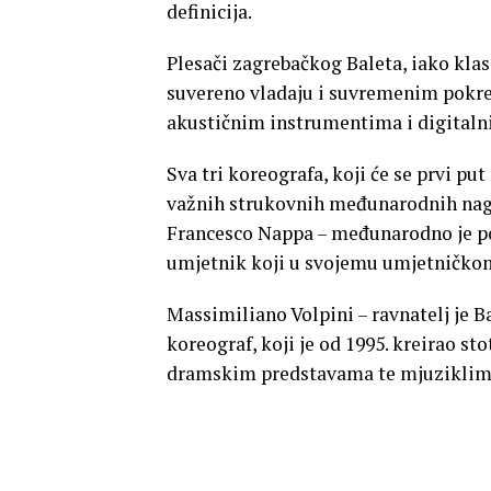
definicija.
Plesači zagrebačkog Baleta, iako kla
suvereno vladaju i suvremenim pokret
akustičnim instrumentima i digitalni
Sva tri koreografa, koji će se prvi pu
važnih strukovnih međunarodnih nagr
Francesco Nappa – međunarodno je poz
umjetnik koji u svojemu umjetničkom i
Massimiliano Volpini – ravnatelj je B
koreograf, koji je od 1995. kreirao st
dramskim predstavama te mjuziklim