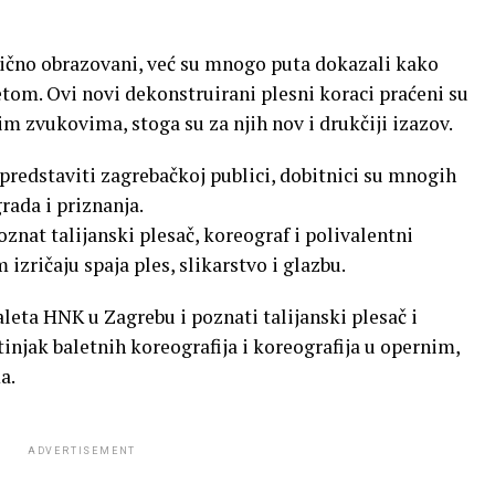
sično obrazovani, već su mnogo puta dokazali kako
om. Ovi novi dekonstruirani plesni koraci praćeni su
m zvukovima, stoga su za njih nov i drukčiji izazov.
t predstaviti zagrebačkoj publici, dobitnici su mnogih
ada i priznanja.
nat talijanski plesač, koreograf i polivalentni
zričaju spaja ples, slikarstvo i glazbu.
aleta HNK u Zagrebu i poznati talijanski plesač i
otinjak baletnih koreografija i koreografija u opernim,
a.
ADVERTISEMENT