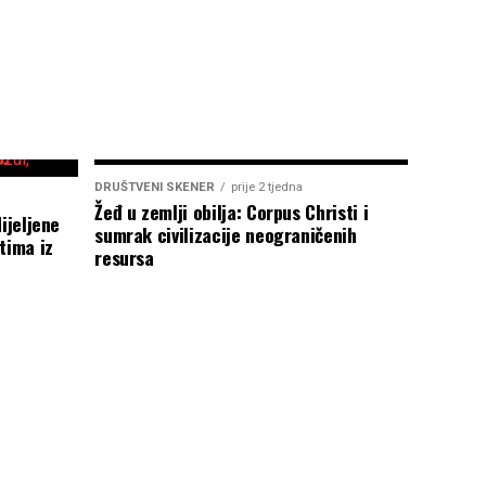
DRUŠTVENI SKENER
prije 2 tjedna
Žeđ u zemlji obilja: Corpus Christi i
ijeljene
sumrak civilizacije neograničenih
tima iz
resursa