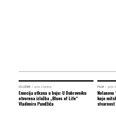
IZLOŽBE
prije 2 tjedna
FILM
prije 
Emocija utkana u boju: U Dubrovniku
Nolanova 
otvorena izložba „Blues of Life“
koje mitsk
Vladimira Pandžića
stvarnost