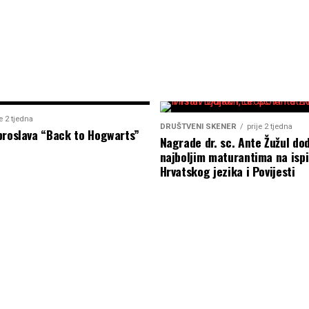
je 2 tjedna
DRUŠTVENI SKENER
prije 2 tjedna
proslava “Back to Hogwarts”
Nagrade dr. sc. Ante Žužul dod
najboljim maturantima na ispi
Hrvatskog jezika i Povijesti