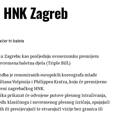
 u HNK Zagreb
 u Zagrebu kao posljednju ovosezonsku premijeru
uvremena baletna djela (Triple Bill.)
izvedba je renomiranih europskih koreografa mlađe
iana Volpinija i Philippea Kratza, koju će premijerno
sceni zagrebačkog HNK.
tika prikazat će odvojene putove plesnog istraživanja,
eđu klasičnoga i suvremenog plesnog izričaja, spajajući
ih ili presijecajući te stvarajući vizije bez granica ili