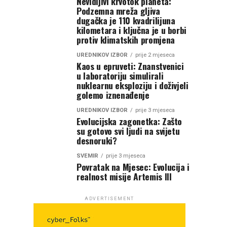
Nevidljivi krvotok planeta:
Podzemna mreža gljiva
dugačka je 110 kvadrilijuna
kilometara i ključna je u borbi
protiv klimatskih promjena
UREDNIKOV IZBOR
prije 2 mjeseca
Kaos u epruveti: Znanstvenici
u laboratoriju simulirali
nuklearnu eksploziju i doživjeli
golemo iznenađenje
UREDNIKOV IZBOR
prije 3 mjeseca
Evolucijska zagonetka: Zašto
su gotovo svi ljudi na svijetu
desnoruki?
SVEMIR
prije 3 mjeseca
Povratak na Mjesec: Evolucija i
realnost misije Artemis III
ADVERTISEMENT