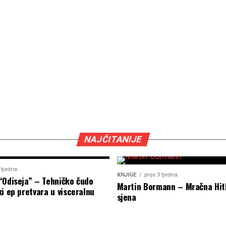
NAJČITANIJE
2 tjedna
KNJIGE
prije 3 tjedna
“Odiseja” – Tehničko čudo
Martin Bormann – Mračna Hit
i ep pretvara u visceralnu
sjena