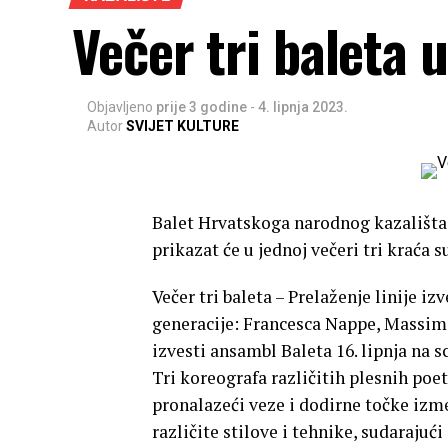
Večer tri baleta
Objavljeno
prije 3 godine
-
4. lipnja 2023.
Autor
SVIJET KULTURE
Balet Hrvatskoga narodnog kazališta
prikazat će u jednoj večeri tri kraća s
Večer tri baleta – Prelaženje linije 
generacije: Francesca Nappe, Massimil
izvesti ansambl Baleta 16. lipnja na 
Tri koreografa različitih plesnih poe
pronalazeći veze i dodirne točke izm
različite stilove i tehnike, sudarajući 