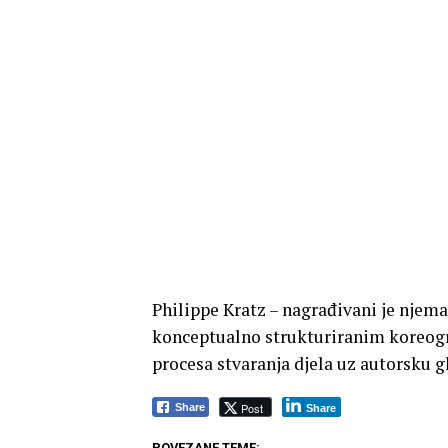
Philippe Kratz – nagrađivani je njema
konceptualno strukturiranim koreogr
procesa stvaranja djela uz autorsku g
Post
Share
Share
POVEZANE TEME: