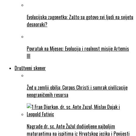
Evolucijska zagonetka: Zašto su gotovo svi ljudi na svijetu
desnoruki?
Povratak na Mjesec: Evolucija i realnost misije Artemis
III
Društveni skener
Žeđ u zemlji obilja: Corpus Christi i sumrak civilizacije
neograničenih resursa
Nagrade dr. sc. Ante Žužul dodijeljene najboljim
maturantima na ispitima iz Hrvatskog jezika i Povijesti