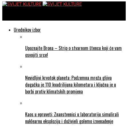
SVIJET KULTURE
Urednikov izbor
Upoznajte Brona – Strip o stvarnom štencu koji će vam
osvojiti srce!
Nevidljivi krvotok planeta: Podzemna mreža gljiva
dugačka je 110 kvadrilijuna kilometara i ključna je u
borbi protiv klimatskih promjena
Kaos u epruveti: Znanstvenici u laboratoriju simulirali
nuklearnu eksploziju i doživjeli golemo iznenađenje