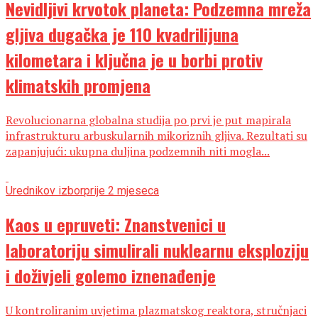
Nevidljivi krvotok planeta: Podzemna mreža
gljiva dugačka je 110 kvadrilijuna
kilometara i ključna je u borbi protiv
klimatskih promjena
Revolucionarna globalna studija po prvi je put mapirala
infrastrukturu arbuskularnih mikoriznih gljiva. Rezultati su
zapanjujući: ukupna duljina podzemnih niti mogla...
Urednikov izbor
prije 2 mjeseca
Kaos u epruveti: Znanstvenici u
laboratoriju simulirali nuklearnu eksploziju
i doživjeli golemo iznenađenje
U kontroliranim uvjetima plazmatskog reaktora, stručnjaci