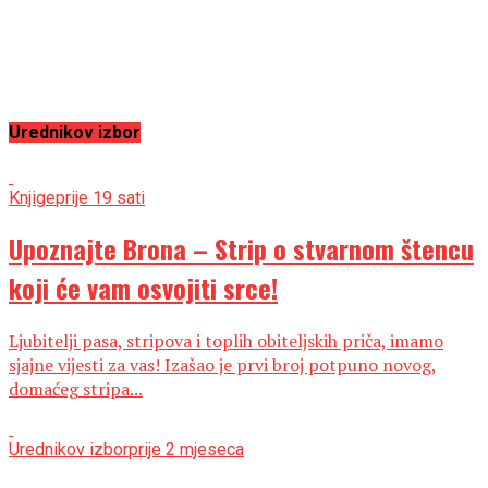
Urednikov izbor
Knjige
prije 19 sati
Upoznajte Brona – Strip o stvarnom štencu
koji će vam osvojiti srce!
Ljubitelji pasa, stripova i toplih obiteljskih priča, imamo
sjajne vijesti za vas! Izašao je prvi broj potpuno novog,
domaćeg stripa...
Urednikov izbor
prije 2 mjeseca