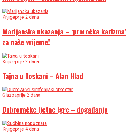
Knjige
prije 2 dana
Marijanska ukazanja – ‘proročka karizma’
za naše vrijeme!
Knjige
prije 2 dana
Tajna u Toskani – Alan Hlad
Glazba
prije 2 dana
Dubrovačke ljetne igre – događanja
Knjige
prije 4 dana