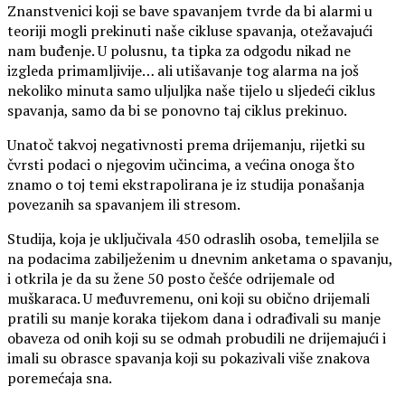
Znanstvenici koji se bave spavanjem tvrde da bi alarmi u
teoriji mogli prekinuti naše cikluse spavanja, otežavajući
nam buđenje. U polusnu, ta tipka za odgodu nikad ne
izgleda primamljivije… ali utišavanje tog alarma na još
nekoliko minuta samo uljuljka naše tijelo u sljedeći ciklus
spavanja, samo da bi se ponovno taj ciklus prekinuo.
Unatoč takvoj negativnosti prema drijemanju, rijetki su
čvrsti podaci o njegovim učincima, a većina onoga što
znamo o toj temi ekstrapolirana je iz studija ponašanja
povezanih sa spavanjem ili stresom.
Studija, koja je uključivala 450 odraslih osoba, temeljila se
na podacima zabilježenim u dnevnim anketama o spavanju,
i otkrila je da su žene 50 posto češće odrijemale od
muškaraca. U međuvremenu, oni koji su obično drijemali
pratili su manje koraka tijekom dana i odrađivali su manje
obaveza od onih koji su se odmah probudili ne drijemajući i
imali su obrasce spavanja koji su pokazivali više znakova
poremećaja sna.