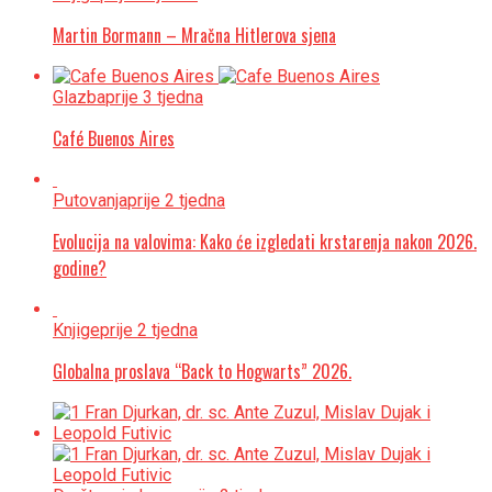
Martin Bormann – Mračna Hitlerova sjena
Glazba
prije 3 tjedna
Café Buenos Aires
Putovanja
prije 2 tjedna
Evolucija na valovima: Kako će izgledati krstarenja nakon 2026.
godine?
Knjige
prije 2 tjedna
Globalna proslava “Back to Hogwarts” 2026.