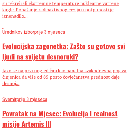
su rekreirali ekstremne temperature nuklearne vatrene
kugle. Ponašanje radioaktivnog cezija u potpunosti je
iznenadilo...
Urednikov izbor
prije 3 mjeseca
Evolucijska zagonetka: Zašto su gotovo svi
ljudi na svijetu desnoruki?
Iako se na prvi pogled čini kao banalna svakodnevna pojava,
činjenica da više od 85 posto čovječanstva prednost daje
desnoj...
Svemir
prije 3 mjeseca
Povratak na Mjesec: Evolucija i realnost
misije Artemis III