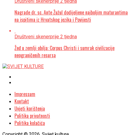
Društveni skener
prije 2 tjedna
Nagrade dr. sc. Ante Žužul dodijeljene najboljim maturantima
na ispitima iz Hrvatskog jezika i Povijesti
Društveni skener
prije 2 tjedna
Žeđ u zemlji obilja: Corpus Christi i sumrak civilizacije
neograničenih resursa
Impressum
Kontakt
Uvjeti korištenja
Politika privatnosti
Politika kolačića
Copyright © 2026. Svijet kulture