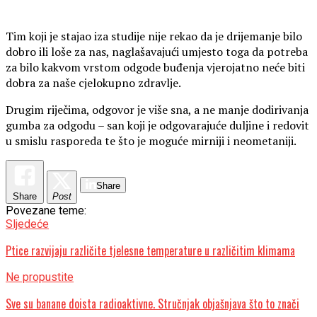
Tim koji je stajao iza studije nije rekao da je drijemanje bilo
dobro ili loše za nas, naglašavajući umjesto toga da potreba
za bilo kakvom vrstom odgode buđenja vjerojatno neće biti
dobra za naše cjelokupno zdravlje.
Drugim riječima, odgovor je više sna, a ne manje dodirivanja
gumba za odgodu – san koji je odgovarajuće duljine i redovit
u smislu rasporeda te što je moguće mirniji i neometaniji.
Share
Share
Post
Povezane teme:
Sljedeće
Ptice razvijaju različite tjelesne temperature u različitim klimama
Ne propustite
Sve su banane doista radioaktivne. Stručnjak objašnjava što to znači