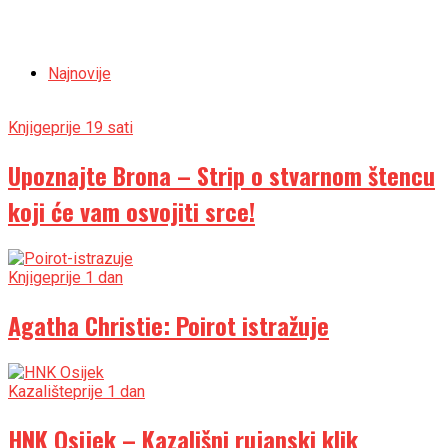
Najnovije
Knjige
prije 19 sati
Upoznajte Brona – Strip o stvarnom štencu
koji će vam osvojiti srce!
Knjige
prije 1 dan
Agatha Christie: Poirot istražuje
Kazalište
prije 1 dan
HNK Osijek – Kazališni rujanski klik