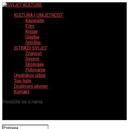
KULTURA I UMJETNOST
Kazalište
Film
Knjige
Glazba
Izložbe
ISTRAŽI SVIJET
Znanost
Svemir
Ekologija
Putovanja
Urednikov izbor
Top liste
Društveni skener
Kontakt
Povežite se s nama