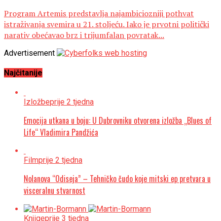
Program Artemis predstavlja najambiciozniji pothvat
istraživanja svemira u 21. stoljeću. Iako je prvotni politički
narativ obećavao brz i trijumfalan povratak...
Advertisement
Najčitanije
Izložbe
prije 2 tjedna
Emocija utkana u boju: U Dubrovniku otvorena izložba „Blues of
Life“ Vladimira Pandžića
Film
prije 2 tjedna
Nolanova “Odiseja” – Tehničko čudo koje mitski ep pretvara u
visceralnu stvarnost
Knjige
prije 3 tjedna