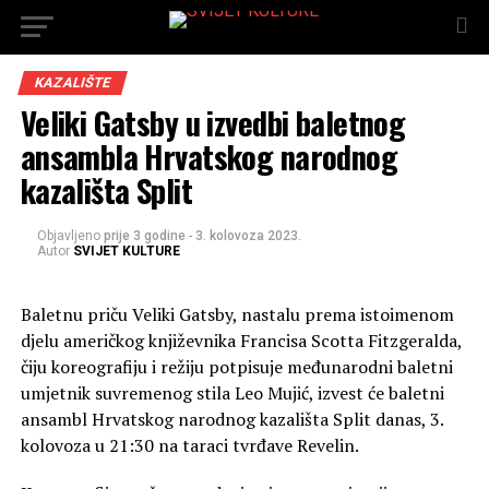
KAZALIŠTE
Veliki Gatsby u izvedbi baletnog
ansambla Hrvatskog narodnog
kazališta Split
Objavljeno
prije 3 godine
-
3. kolovoza 2023.
Autor
SVIJET KULTURE
Baletnu priču Veliki Gatsby, nastalu prema istoimenom
djelu američkog književnika Francisa Scotta Fitzgeralda,
čiju koreografiju i režiju potpisuje međunarodni baletni
umjetnik suvremenog stila Leo Mujić, izvest će baletni
ansambl Hrvatskog narodnog kazališta Split danas, 3.
kolovoza u 21:30 na taraci tvrđave Revelin.