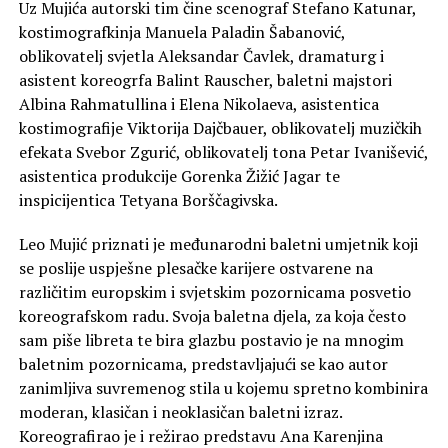
Uz Mujića autorski tim čine scenograf Stefano Katunar,
kostimografkinja Manuela Paladin Šabanović,
oblikovatelj svjetla Aleksandar Čavlek, dramaturg i
asistent koreogrfa Balint Rauscher, baletni majstori
Albina Rahmatullina i Elena Nikolaeva, asistentica
kostimografije Viktorija Dajčbauer, oblikovatelj muzičkih
efekata Svebor Zgurić, oblikovatelj tona Petar Ivanišević,
asistentica produkcije Gorenka Žižić Jagar te
inspicijentica Tetyana Borščagivska.
Leo Mujić priznati je međunarodni baletni umjetnik koji
se poslije uspješne plesačke karijere ostvarene na
različitim europskim i svjetskim pozornicama posvetio
koreografskom radu. Svoja baletna djela, za koja često
sam piše libreta te bira glazbu postavio je na mnogim
baletnim pozornicama, predstavljajući se kao autor
zanimljiva suvremenog stila u kojemu spretno kombinira
moderan, klasičan i neoklasičan baletni izraz.
Koreografirao je i režirao predstavu Ana Karenjina