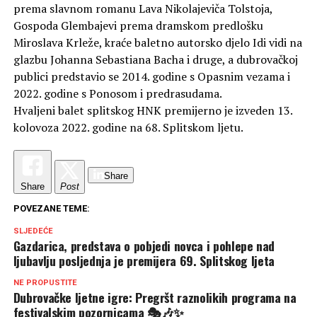
prema slavnom romanu Lava Nikolajeviča Tolstoja,
Gospoda Glembajevi prema dramskom predlošku
Miroslava Krleže, kraće baletno autorsko djelo Idi vidi na
glazbu Johanna Sebastiana Bacha i druge, a dubrovačkoj
publici predstavio se 2014. godine s Opasnim vezama i
2022. godine s Ponosom i predrasudama.
Hvaljeni balet splitskog HNK premijerno je izveden 13.
kolovoza 2022. godine na 68. Splitskom ljetu.
Share
Share
Post
POVEZANE TEME:
SLJEDEĆE
Gazdarica, predstava o pobjedi novca i pohlepe nad
ljubavlju posljednja je premijera 69. Splitskog ljeta
NE PROPUSTITE
Dubrovačke ljetne igre: Pregršt raznolikih programa na
festivalskim pozornicama 🎭🎶✨