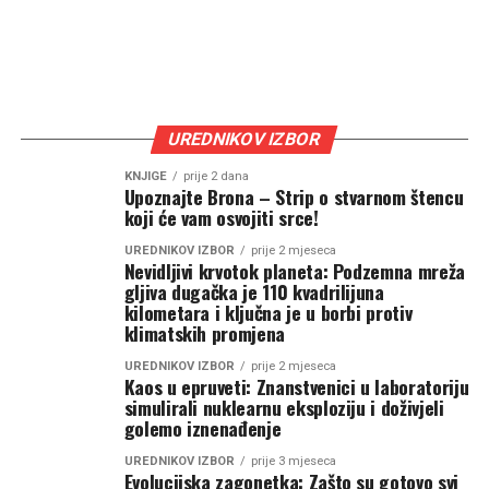
UREDNIKOV IZBOR
KNJIGE
prije 2 dana
Upoznajte Brona – Strip o stvarnom štencu
koji će vam osvojiti srce!
UREDNIKOV IZBOR
prije 2 mjeseca
Nevidljivi krvotok planeta: Podzemna mreža
gljiva dugačka je 110 kvadrilijuna
kilometara i ključna je u borbi protiv
klimatskih promjena
UREDNIKOV IZBOR
prije 2 mjeseca
Kaos u epruveti: Znanstvenici u laboratoriju
simulirali nuklearnu eksploziju i doživjeli
golemo iznenađenje
UREDNIKOV IZBOR
prije 3 mjeseca
Evolucijska zagonetka: Zašto su gotovo svi