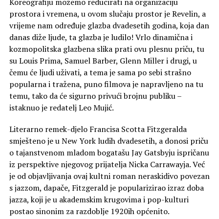
Koreografiju možemo reducirati na organizaciju
prostora i vremena, u ovom slučaju prostor je Revelin, a
vrijeme nam određuje glazba dvadesetih godina, koja dan
danas diže ljude, ta glazba je ludilo! Vrlo dinamična i
kozmopolitska glazbena slika prati ovu plesnu priču, tu
su Louis Prima, Samuel Barber, Glenn Miller i drugi, u
čemu će ljudi uživati, a tema je sama po sebi strašno
popularna i tražena, puno filmova je napravljeno na tu
temu, tako da će sigurno privući brojnu publiku –
istaknuo je redatelj Leo Mujić.
Literarno remek-djelo Francisa Scotta Fitzgeralda
smješteno je u New York ludih dvadesetih, a donosi priču
o tajanstvenom mladom bogatašu Jay Gatsbyju ispričanu
iz perspektive njegovog prijatelja Nicka Carrawayja. Već
je od objavljivanja ovaj kultni roman neraskidivo povezan
s jazzom, dapače, Fitzgerald je popularizirao izraz doba
jazza, koji je u akademskim krugovima i pop-kulturi
postao sinonim za razdoblje 1920ih općenito.