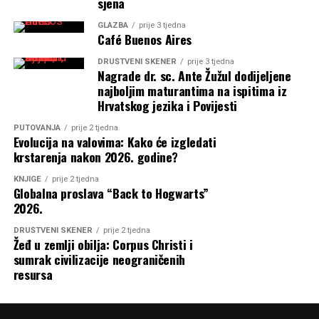
sjena
GLAZBA
prije 3 tjedna
Café Buenos Aires
DRUŠTVENI SKENER
prije 3 tjedna
Nagrade dr. sc. Ante Žužul dodijeljene
najboljim maturantima na ispitima iz
Hrvatskog jezika i Povijesti
PUTOVANJA
prije 2 tjedna
Evolucija na valovima: Kako će izgledati
krstarenja nakon 2026. godine?
KNJIGE
prije 2 tjedna
Globalna proslava “Back to Hogwarts”
2026.
DRUŠTVENI SKENER
prije 2 tjedna
Žeđ u zemlji obilja: Corpus Christi i
sumrak civilizacije neograničenih
resursa