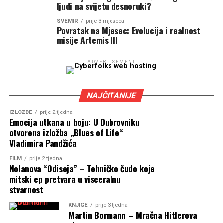
ljudi na svijetu desnoruki?
SVEMIR
prije 3 mjeseca
Povratak na Mjesec: Evolucija i realnost
misije Artemis III
ADVERTISEMENT
NAJČITANIJE
IZLOŽBE
prije 2 tjedna
Emocija utkana u boju: U Dubrovniku
otvorena izložba „Blues of Life“
Vladimira Pandžića
FILM
prije 2 tjedna
Nolanova “Odiseja” – Tehničko čudo koje
mitski ep pretvara u visceralnu
stvarnost
KNJIGE
prije 3 tjedna
Martin Bormann – Mračna Hitlerova