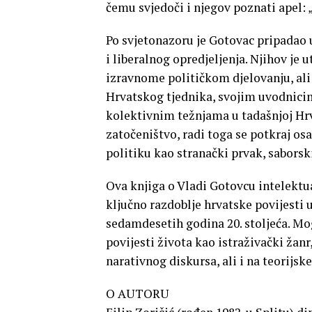
čemu svjedoči i njegov poznati apel: 
Po svjetonazoru je Gotovac pripadao u
i liberalnog opredjeljenja. Njihov je u
izravnome političkom djelovanju, ali 
Hrvatskog tjednika, svojim uvodnicima
kolektivnim težnjama u tadašnjoj Hrv
zatočeništvo, radi toga se potkraj o
politiku kao stranački prvak, saborsk
Ova knjiga o Vladi Gotovcu intelektua
ključno razdoblje hrvatske povijesti u
sedamdesetih godina 20. stoljeća. Mogl
povijesti života kao istraživački žanr,
narativnog diskursa, ali i na teorijsk
O AUTORU