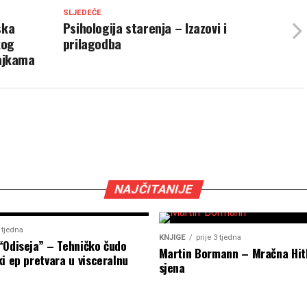
SLJEDEĆE
ska
Psihologija starenja – Izazovi i
kog
prilagodba
ajkama
NAJČITANIJE
2 tjedna
KNJIGE
prije 3 tjedna
“Odiseja” – Tehničko čudo
Martin Bormann – Mračna Hit
i ep pretvara u visceralnu
sjena