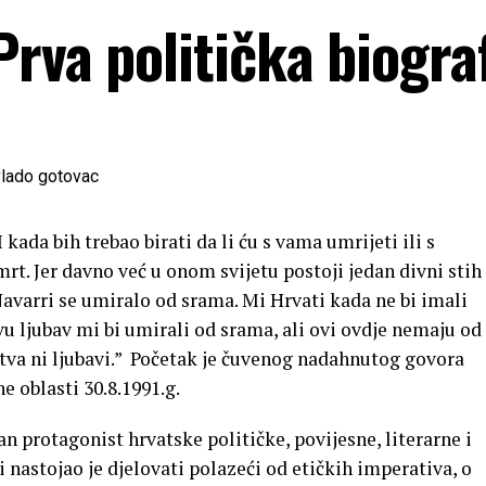
rva politička biograf
 kada bih trebao birati da li ću s vama umrijeti ili s
mrt. Jer davno već u onom svijetu postoji jedan divni stih
avarri se umiralo od srama. Mi Hrvati kada ne bi imali
vu ljubav mi bi umirali od srama, ali ovi ovdje nemaju od
stva ni ljubavi.” Početak je čuvenog nadahnutog govora
 oblasti 30.8.1991.g.
 protagonist hrvatske političke, povijesne, literarne i
ici nastojao je djelovati polazeći od etičkih imperativa, o