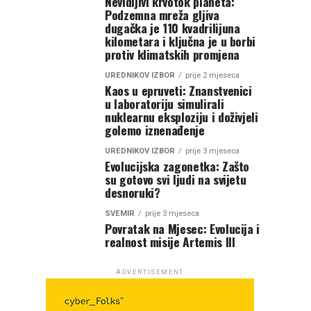
Nevidljivi krvotok planeta:
Podzemna mreža gljiva
dugačka je 110 kvadrilijuna
kilometara i ključna je u borbi
protiv klimatskih promjena
UREDNIKOV IZBOR
prije 2 mjeseca
Kaos u epruveti: Znanstvenici
u laboratoriju simulirali
nuklearnu eksploziju i doživjeli
golemo iznenađenje
UREDNIKOV IZBOR
prije 3 mjeseca
Evolucijska zagonetka: Zašto
su gotovo svi ljudi na svijetu
desnoruki?
SVEMIR
prije 3 mjeseca
Povratak na Mjesec: Evolucija i
realnost misije Artemis III
ADVERTISEMENT