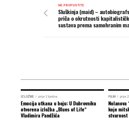
NE PROPUSTITE
Sluškinja (maid) – autobiograf
priča o okrutnosti kapitalistič
sustava prema samohranim m
IZLOŽBE
prije 2 tjedna
FILM
prije 
Emocija utkana u boju: U Dubrovniku
Nolanova 
otvorena izložba „Blues of Life“
koje mitsk
Vladimira Pandžića
stvarnost