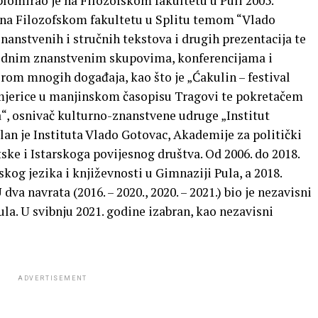
iplomirao je na Filozofskom fakultetu u Puli 2005.
je na Filozofskom fakultetu u Splitu temom “Vlado
 znanstvenih i stručnih tekstova i drugih prezentacija te
rodnim znanstvenim skupovima, konferencijama i
orom mnogih događaja, kao što je „Ćakulin – festival
imjerice u manjinskom časopisu Tragovi te pokretačem
“, osnivač kulturno-znanstvene udruge „Institut
an je Instituta Vlado Gotovac, Akademije za politički
tske i Istarskoga povijesnog društva. Od 2006. do 2018.
tskog jezika i književnosti u Gimnaziji Pula, a 2018.
 dva navrata (2016. – 2020., 2020. – 2021.) bio je nezavisni
la. U svibnju 2021. godine izabran, kao nezavisni
ADVERTISEMENT