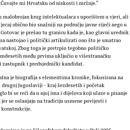
„Čuvajte mi Hrvatsku od niskosti i mržnje.“
 malobrojan krug intelektualaca s uporištem u vjeri, ali
tjecaj obično bio snažniji na području javne riječi nego u
Gotovac je prešao tu granicu kada je, kao glavni urednik
 nastojao i politički artikulirati ono što je smatrao
atskoj. Zbog toga je pretrpio tegobno političko
samdesetih među prvima uključio u višestranačku
i zastupnik i predsjednički kandidat.
lna je biografija s elementima kronike, fokusirana na
 drugoj Jugoslaviji – kraj šezdesetih i početak
o bi se reći da u njoj ima i dijelova koji ulaze u pisanje
 jer se oslanjaju na tradiciju usmene povijesti i
e konstrukcije.