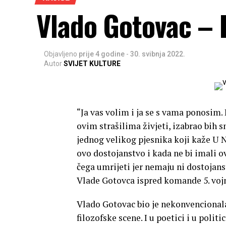
Vlado Gotovac – P
Objavljeno
prije 4 godine
-
30. svibnja 2022.
Autor
SVIJET KULTURE
“Ja vas volim i ja se s vama ponosim. I
ovim strašilima živjeti, izabrao bih s
jednog velikog pjesnika koji kaže U N
ovo dostojanstvo i kada ne bi imali o
čega umrijeti jer nemaju ni dostojan
Vlade Gotovca ispred komande 5. vojne
Vlado Gotovac bio je nekonvencionalan
filozofske scene. I u poetici i u polit