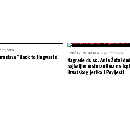
je 2 tjedna
DRUŠTVENI SKENER
prije 2 tjedna
proslava “Back to Hogwarts”
Nagrade dr. sc. Ante Žužul dod
najboljim maturantima na ispi
Hrvatskog jezika i Povijesti