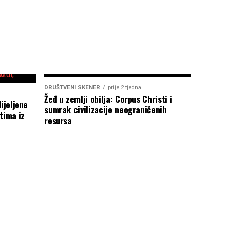
DRUŠTVENI SKENER
prije 2 tjedna
Žeđ u zemlji obilja: Corpus Christi i
ijeljene
sumrak civilizacije neograničenih
tima iz
resursa