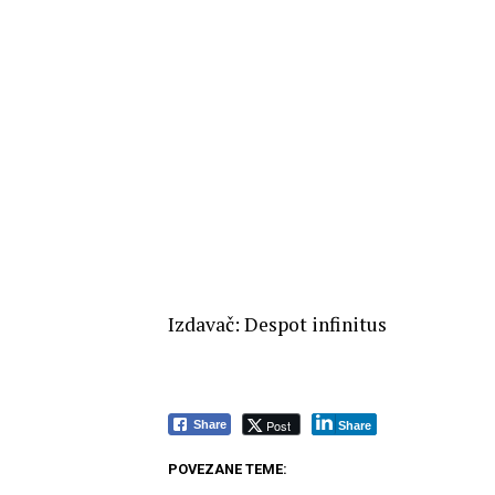
Izdavač: Despot infinitus
Post
Share
Share
POVEZANE TEME: