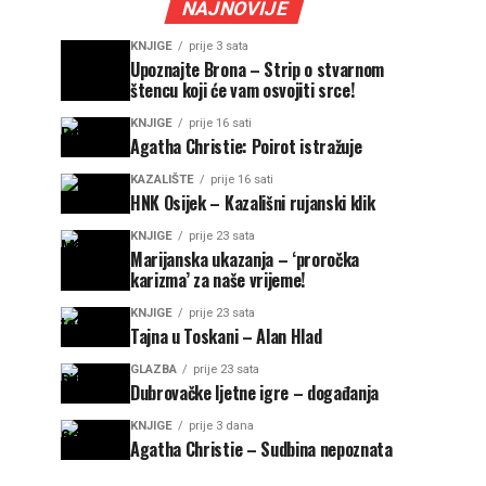
NAJNOVIJE
KNJIGE
prije 3 sata
Upoznajte Brona – Strip o stvarnom
štencu koji će vam osvojiti srce!
KNJIGE
prije 16 sati
Agatha Christie: Poirot istražuje
KAZALIŠTE
prije 16 sati
HNK Osijek – Kazališni rujanski klik
KNJIGE
prije 23 sata
Marijanska ukazanja – ‘proročka
karizma’ za naše vrijeme!
KNJIGE
prije 23 sata
Tajna u Toskani – Alan Hlad
GLAZBA
prije 23 sata
Dubrovačke ljetne igre – događanja
KNJIGE
prije 3 dana
Agatha Christie – Sudbina nepoznata