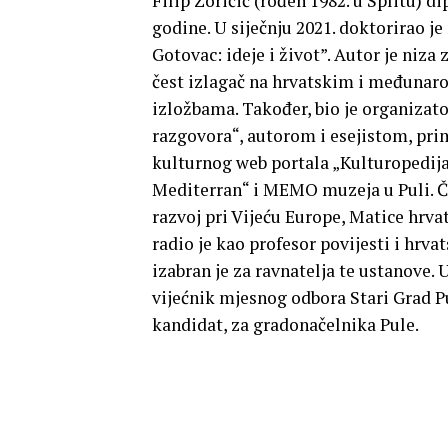
Filip Zoričić (rođen 1982. u Splitu) d
godine. U siječnju 2021. doktorirao 
Gotovac: ideje i život”. Autor je niza
čest izlagač na hrvatskim i međuna
izložbama. Također, bio je organizat
razgovora“, autorom i esejistom, pr
kulturnog web portala „Kulturopedija
Mediterran“ i MEMO muzeja u Puli. Čl
razvoj pri Vijeću Europe, Matice hrva
radio je kao profesor povijesti i hrva
izabran je za ravnatelja te ustanove. U
vijećnik mjesnog odbora Stari Grad Pu
kandidat, za gradonačelnika Pule.