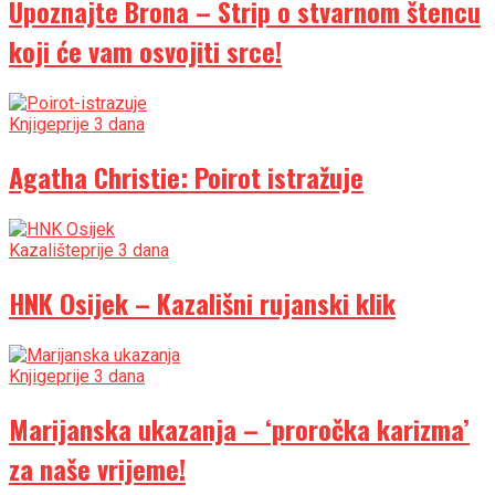
Upoznajte Brona – Strip o stvarnom štencu
koji će vam osvojiti srce!
Knjige
prije 3 dana
Agatha Christie: Poirot istražuje
Kazalište
prije 3 dana
HNK Osijek – Kazališni rujanski klik
Knjige
prije 3 dana
Marijanska ukazanja – ‘proročka karizma’
za naše vrijeme!