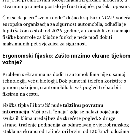
stvarnom prometu postalo je frustrirajuće, pa čak i opasno.
Čini se da je eri “sve na dodir” došao kraj. Euro NCAP, vodeća
europska organizacija za sigurnost automobila, odlučila je
lupiti šakom o stol: od 2026. godine, automobili koji nemaju
fizičke kontrole za ključne funkcije neće moći dobiti
maksimalnih pet zvjezdica za sigurnost.
Ergonomski fijasko: Zašto mrzimo ekrane tijekom
vožnje?
Problem s ekranima na dodir u automobilima nije u samoj
tehnologiji, već u biologiji. Dok pametni telefon koristite s
punom pažnjom, u automobilu bi vaš pogled trebao biti
fiksiran na cestu.
Fizička tipka ili kotačić nude
taktilnu povratnu
informaciju
. Vaši prsti “znaju” gdje se nalazi pojačanje
zvuka ili klima uređaj bez da skrećete pogled. S druge
strane, traženje podmenija za odmrzavanje vjetrobranskog
stakla na ekranu od 15 inča pri brzini od 130 km/h oduzima