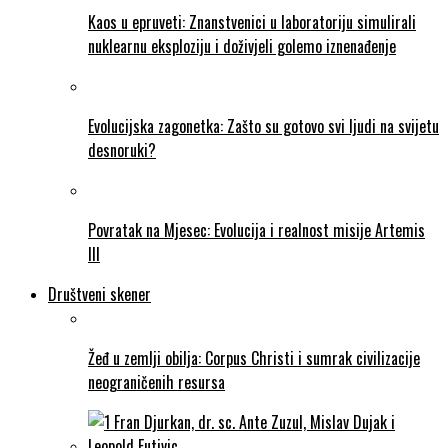
Kaos u epruveti: Znanstvenici u laboratoriju simulirali
nuklearnu eksploziju i doživjeli golemo iznenađenje
Evolucijska zagonetka: Zašto su gotovo svi ljudi na svijetu
desnoruki?
Povratak na Mjesec: Evolucija i realnost misije Artemis
III
Društveni skener
Žeđ u zemlji obilja: Corpus Christi i sumrak civilizacije
neograničenih resursa