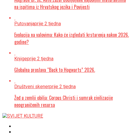
na ispitima iz Hrvatskog jezika i Povijesti
Putovanja
prije 2 tjedna
Evolucija na valovima: Kako će izgledati krstarenja nakon 2026.
godine?
Knjige
prije 2 tjedna
Globalna proslava “Back to Hogwarts” 2026.
Društveni skener
prije 2 tjedna
Žeđ u zemlji obilja: Corpus Christi i sumrak civilizacije
neograničenih resursa