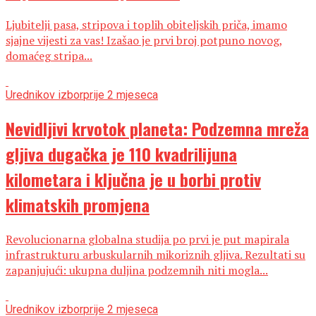
Ljubitelji pasa, stripova i toplih obiteljskih priča, imamo
sjajne vijesti za vas! Izašao je prvi broj potpuno novog,
domaćeg stripa...
Urednikov izbor
prije 2 mjeseca
Nevidljivi krvotok planeta: Podzemna mreža
gljiva dugačka je 110 kvadrilijuna
kilometara i ključna je u borbi protiv
klimatskih promjena
Revolucionarna globalna studija po prvi je put mapirala
infrastrukturu arbuskularnih mikoriznih gljiva. Rezultati su
zapanjujući: ukupna duljina podzemnih niti mogla...
Urednikov izbor
prije 2 mjeseca