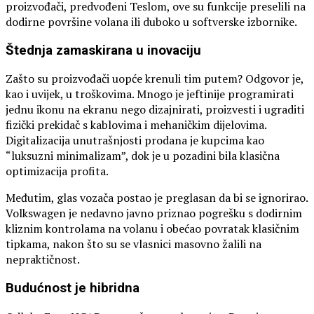
proizvođači, predvođeni Teslom, ove su funkcije preselili na
dodirne površine volana ili duboko u softverske izbornike.
Štednja zamaskirana u inovaciju
Zašto su proizvođači uopće krenuli tim putem? Odgovor je,
kao i uvijek, u troškovima. Mnogo je jeftinije programirati
jednu ikonu na ekranu nego dizajnirati, proizvesti i ugraditi
fizički prekidač s kablovima i mehaničkim dijelovima.
Digitalizacija unutrašnjosti prodana je kupcima kao
“luksuzni minimalizam”, dok je u pozadini bila klasična
optimizacija profita.
Međutim, glas vozača postao je preglasan da bi se ignorirao.
Volkswagen je nedavno javno priznao pogrešku s dodirnim
kliznim kontrolama na volanu i obećao povratak klasičnim
tipkama, nakon što su se vlasnici masovno žalili na
nepraktičnost.
Budućnost je hibridna