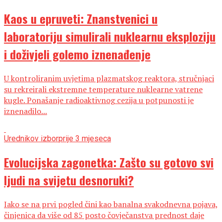
Kaos u epruveti: Znanstvenici u
laboratoriju simulirali nuklearnu eksploziju
i doživjeli golemo iznenađenje
U kontroliranim uvjetima plazmatskog reaktora, stručnjaci
su rekreirali ekstremne temperature nuklearne vatrene
kugle. Ponašanje radioaktivnog cezija u potpunosti je
iznenadilo...
Urednikov izbor
prije 3 mjeseca
Evolucijska zagonetka: Zašto su gotovo svi
ljudi na svijetu desnoruki?
Iako se na prvi pogled čini kao banalna svakodnevna pojava,
činjenica da više od 85 posto čovječanstva prednost daje