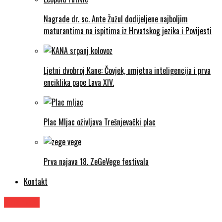
Nagrade dr. sc. Ante Žužul dodijeljene najboljim
maturantima na ispitima iz Hrvatskog jezika i Povijesti
Ljetni dvobroj Kane: Čovjek, umjetna inteligencija i prva
enciklika pape Lava XIV.
Plac Mljac oživljava Trešnjevački plac
Prva najava 18. ZeGeVege festivala
Kontakt
Znanost