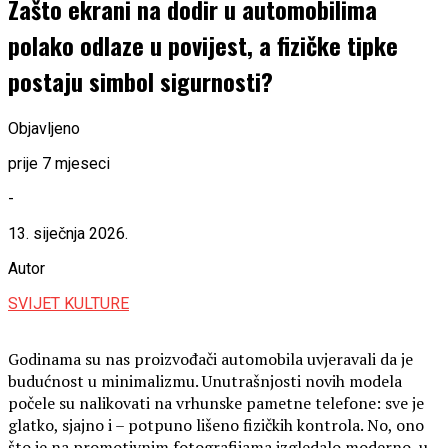
Zašto ekrani na dodir u automobilima
polako odlaze u povijest, a fizičke tipke
postaju simbol sigurnosti?
Objavljeno
prije 7 mjeseci
-
13. siječnja 2026.
Autor
SVIJET KULTURE
Godinama su nas proizvođači automobila uvjeravali da je
budućnost u minimalizmu. Unutrašnjosti novih modela
počele su nalikovati na vrhunske pametne telefone: sve je
glatko, sjajno i – potpuno lišeno fizičkih kontrola. No, ono
što je na promotivnim fotografijama izgledalo moderno, u