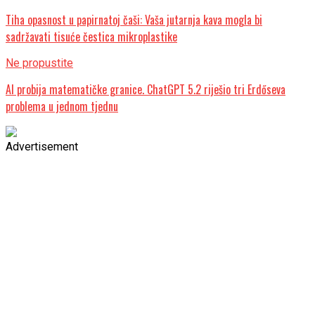
Tiha opasnost u papirnatoj čaši: Vaša jutarnja kava mogla bi
sadržavati tisuće čestica mikroplastike
Ne propustite
AI probija matematičke granice. ChatGPT 5.2 riješio tri Erdőseva
problema u jednom tjednu
Advertisement