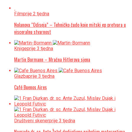
Film
prije 2 tjedna
Nolanova “Odiseja” – Tehničko čudo koje mitski ep pretvara u
visceralnu stvarnost
Knjige
prije 3 tjedna
Martin Bormann – Mračna Hitlerova sjena
Glazba
prije 3 tjedna
Café Buenos Aires
Društveni skener
prije 3 tjedna
Nagrade dr. sc. Ante Žužul dodijeljene najboljim maturantima