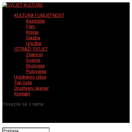
KULTURA I UMJETNOST
Kazalište
Film
Knjige
Glazba
Izložbe
ISTRAŽI SVIJET
Znanost
Svemir
Ekologija
Putovanja
Urednikov izbor
Top liste
Društveni skener
Kontakt
Povežite se s nama