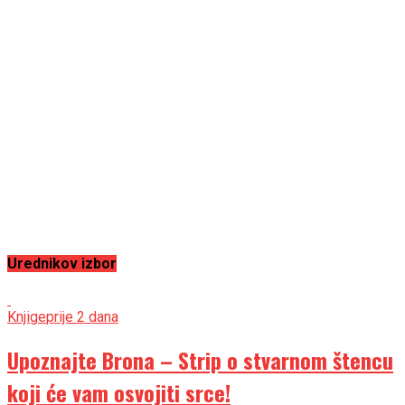
Urednikov izbor
Knjige
prije 2 dana
Upoznajte Brona – Strip o stvarnom štencu
koji će vam osvojiti srce!