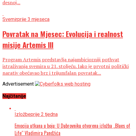
desnoj...
Svemir
prije 3 mjeseca
Povratak na Mjesec: Evolucija i realnost
misije Artemis III
Program Artemis predstavlja najambiciozniji pothvat
istraživanja svemira u 21. stoljeću. Iako je prvotni politički
narativ obećavao brz i trijumfalan povratak...
Advertisement
Najčitanije
Izložbe
prije 2 tjedna
Emocija utkana u boju: U Dubrovniku otvorena izložba „Blues of
Life“ Vladimira Pandžića