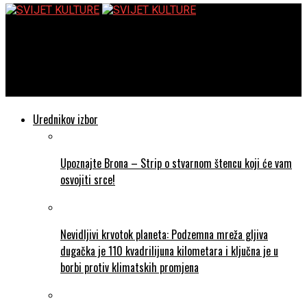
SVIJET KULTURE
Zašto ekrani na dodir u automobilima polako odlaze u povijest, a
fizičke tipke postaju simbol sigurnosti?
Urednikov izbor
Upoznajte Brona – Strip o stvarnom štencu koji će vam
osvojiti srce!
Nevidljivi krvotok planeta: Podzemna mreža gljiva
dugačka je 110 kvadrilijuna kilometara i ključna je u
borbi protiv klimatskih promjena