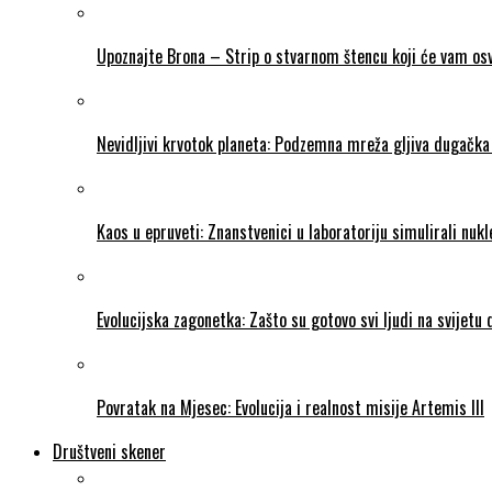
Upoznajte Brona – Strip o stvarnom štencu koji će vam osvo
Nevidljivi krvotok planeta: Podzemna mreža gljiva dugačka 
Kaos u epruveti: Znanstvenici u laboratoriju simulirali nukl
Evolucijska zagonetka: Zašto su gotovo svi ljudi na svijetu
Povratak na Mjesec: Evolucija i realnost misije Artemis III
Društveni skener