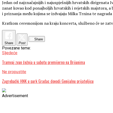
Jedan od najznačajnijih i najuspješnijih hrvatskih dirigenata 
zanat kovao kod ponajboljih hrvatskih i svjetskih majstora, a
i priznanja među kojima se izdvajaju Milka Trnina te nagrada
Kratkom ceremonijom na kraju koncerta, službeno će se zatvor
Share
Share
Post
Povezane teme:
Sljedeće
Tramvaj zvan čežnja u subotu premijerno na Brijunima
Ne propustite
Zagrebački HNK u park Gradac dovodi Genijalnu prijateljicu
Advertisement