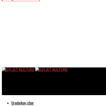
SVIJET KULTURE
Završnica još jednog uspješnog festivalskog ljeta 🎭🎶✨
Urednikov izbor