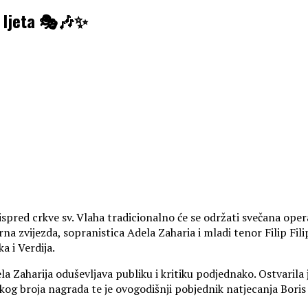
g ljeta 🎭🎶✨
, ispred crkve sv. Vlaha tradicionalno će se održati svečana op
erna zvijezda, sopranistica Adela Zaharia i mladi tenor Filip 
a i Verdija.
la Zaharija oduševljava publiku i kritiku podjednako. Ostvaril
elikog broja nagrada te je ovogodišnji pobjednik natjecanja Bor