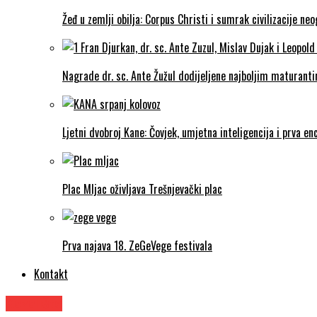
Žeđ u zemlji obilja: Corpus Christi i sumrak civilizacije ne
Nagrade dr. sc. Ante Žužul dodijeljene najboljim maturantim
Ljetni dvobroj Kane: Čovjek, umjetna inteligencija i prva enc
Plac Mljac oživljava Trešnjevački plac
Prva najava 18. ZeGeVege festivala
Kontakt
Kazalište