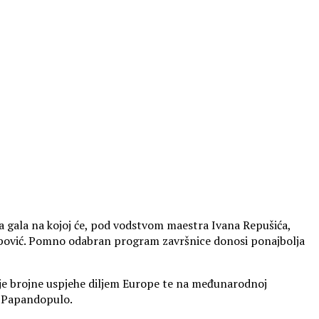
era gala na kojoj će, pod vodstvom maestra Ivana Repušića,
Filipović. Pomno odabran program završnice donosi ponajbolja
a je brojne uspjehe diljem Europe te na međunarodnoj
is Papandopulo.