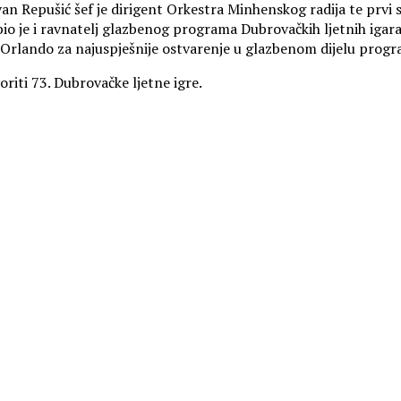
Ivan Repušić šef je dirigent Orkestra Minhenskog radija te prvi 
 bio je i ravnatelj glazbenog programa Dubrovačkih ljetnih igar
 Orlando za najuspješnije ostvarenje u glazbenom dijelu progr
iti 73. Dubrovačke ljetne igre.