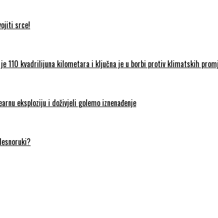
jiti srce!
je 110 kvadrilijuna kilometara i ključna je u borbi protiv klimatskih prom
earnu eksploziju i doživjeli golemo iznenađenje
 desnoruki?