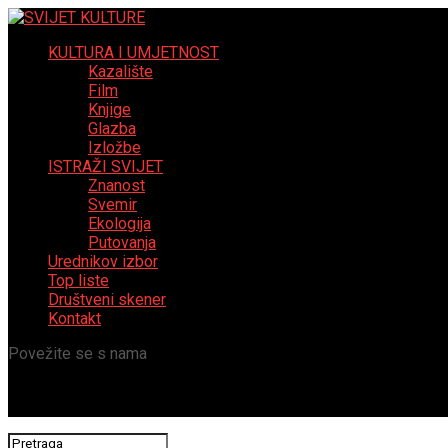
KULTURA I UMJETNOST
Kazalište
Film
Knjige
Glazba
Izložbe
ISTRAŽI SVIJET
Znanost
Svemir
Ekologija
Putovanja
Urednikov izbor
Top liste
Društveni skener
Kontakt
Povežite se s nama