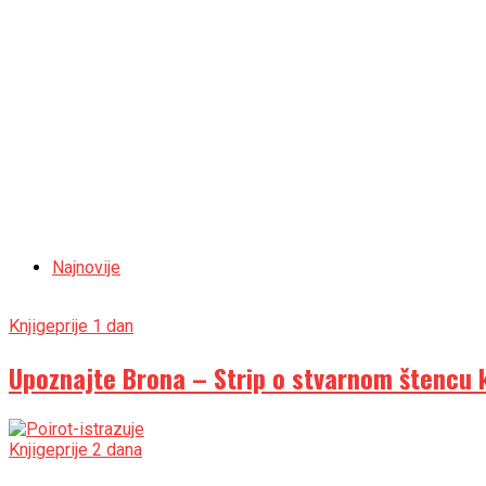
Najnovije
Knjige
prije 1 dan
Upoznajte Brona – Strip o stvarnom štencu ko
Knjige
prije 2 dana