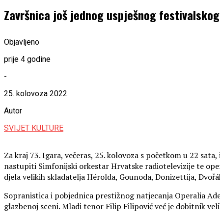
Završnica još jednog uspješnog festivalsko
Objavljeno
prije 4 godine
-
25. kolovoza 2022.
Autor
SVIJET KULTURE
Za kraj 73. Igara, večeras, 25. kolovoza s početkom u 22 sata
nastupiti Simfonijski orkestar Hrvatske radiotelevizije te op
djela velikih skladatelja Hérolda, Gounoda, Donizettija, Dvořák
Sopranistica i pobjednica prestižnog natjecanja Operalia Ade
glazbenoj sceni. Mladi tenor Filip Filipović već je dobitnik v