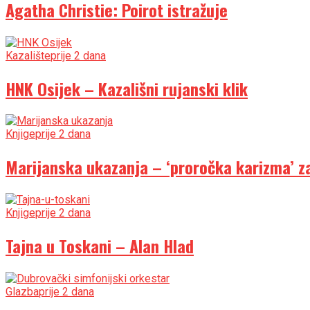
Agatha Christie: Poirot istražuje
Kazalište
prije 2 dana
HNK Osijek – Kazališni rujanski klik
Knjige
prije 2 dana
Marijanska ukazanja – ‘proročka karizma’ za
Knjige
prije 2 dana
Tajna u Toskani – Alan Hlad
Glazba
prije 2 dana